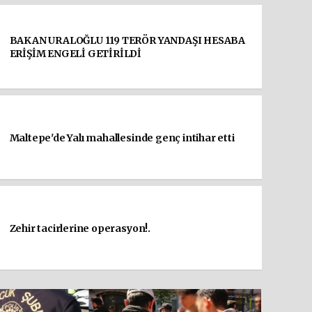
BAKAN URALOĞLU 119 TERÖR YANDAŞI HESABA
ERİŞİM ENGELİ GETİRİLDİ
Maltepe'de Yalı mahallesinde genç intihar etti
Zehir tacirlerine operasyon!.