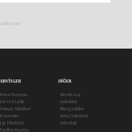
bilirsiniz.
SERVİSLER
DİĞER
Hava Durumu
Sitede Ara
Yol ve Trafik
Anketler
Namaz Vakitleri
Biyografiler
Eczaneler
Rüya Tabirleri
Lig Fikstürü
Astroloji
Tarihte Bugün