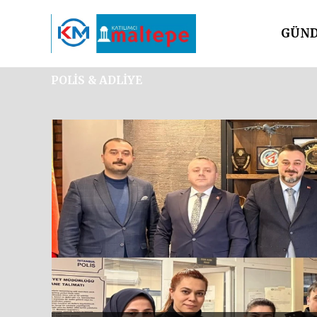
GÜN
SİYAS
POLİS & ADLİYE