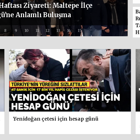
Olayının Failleri Avcılar’da
B
alandı
R
T
8
9
10
11
12
13
14
15
H
a
Yenidoğan çetesi için hesap günü