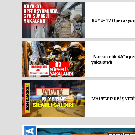
KUYU- 37 Operasyonu
"Narkoçelik-46" oper
yakalandı
MALTEPE'DE İŞ YERİ