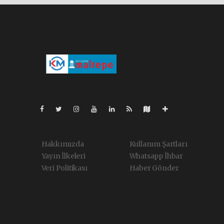
Pro-0.030
Hakkımızda
Kullanım Şartları
Yayın İlkeleri
Whatsapp İhbar
Veri Politikası
Haber Gönder