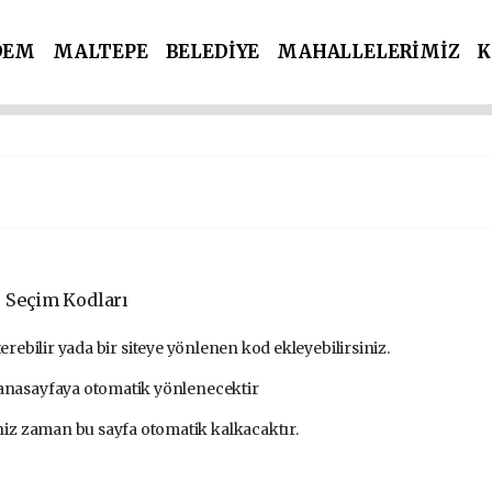
DEM
MALTEPE
BELEDİYE
MAHALLELERİMİZ
K
İ PARTİLER
SPOR
POLİS & ADLİYE
Seçim Kodları
rebilir yada bir siteye yönlenen kod ekleyebilirsiniz.
 anasayfaya otomatik yönlenecektir
iniz zaman bu sayfa otomatik kalkacaktır.