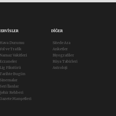
SERVİSLER
DİĞER
Hava Durumu
Sitede Ara
Yol ve Trafik
Anketler
Namaz Vakitleri
Biyografiler
Eczaneler
Rüya Tabirleri
Lig Fikstürü
Astroloji
Tarihte Bugün
Sinemalar
Seri İlanlar
Şehir Rehberi
Gazete Manşetleri