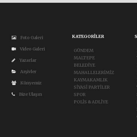
KATEGORİLER
Foto Galeri
Video Galeri
GÜNDEM
MALTEPE
Yazarlar
BELEDİYE
Arşivler
MAHALLELERİMİZ
KAYMAKAMLIK
Künyemiz
SİYASİ PARTİLER
Bize Ulaşın
SPOR
POLİS & ADLİYE