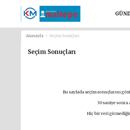
GÜN
SİYAS
Anasayfa
Seçim Sonuçları
Seçim Sonuçları
Bu sayfada seçim sonuçlarını göste
30 saniye sonra
Hiç bir veri girmediğ