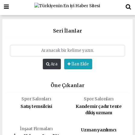
Seri İlanlar
Ara
İlan Ekle
Öne Çıkanlar
Spor Salonları
Spor Salonları
Satış temsilcisi
Kandemir çadır tente
dikiş uzmanı
İnşaat Firmaları
Uzman yazılımcı