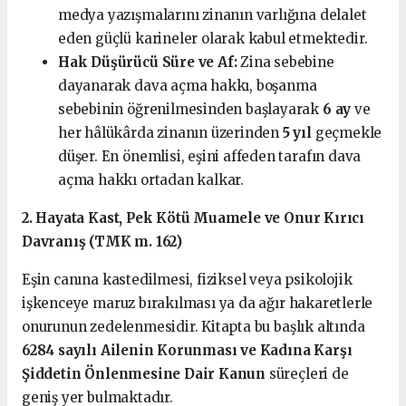
medya yazışmalarını zinanın varlığına delalet
eden güçlü karineler olarak kabul etmektedir.
Hak Düşürücü Süre ve Af:
Zina sebebine
dayanarak dava açma hakkı, boşanma
sebebinin öğrenilmesinden başlayarak
6 ay
ve
her hâlükârda zinanın üzerinden
5 yıl
geçmekle
düşer. En önemlisi, eşini affeden tarafın dava
açma hakkı ortadan kalkar.
2. Hayata Kast, Pek Kötü Muamele ve Onur Kırıcı
Davranış (TMK m. 162)
Eşin canına kastedilmesi, fiziksel veya psikolojik
işkenceye maruz bırakılması ya da ağır hakaretlerle
onurunun zedelenmesidir. Kitapta bu başlık altında
6284 sayılı Ailenin Korunması ve Kadına Karşı
Şiddetin Önlenmesine Dair Kanun
süreçleri de
geniş yer bulmaktadır.