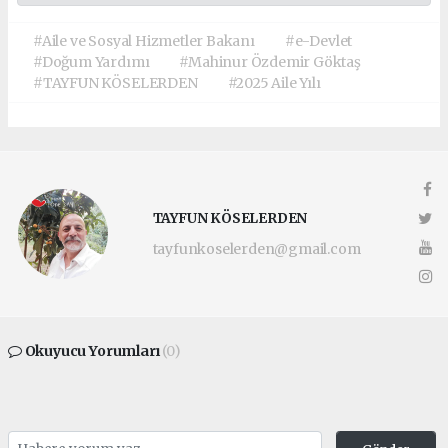
#Aile ve Sosyal Hizmetler Bakanı
#e-Devlet
#Doğum Yardımı
#Mahinur Özdemir Göktaş
#TAYFUN KÖSELERDEN
#2025 Aile Yılı
TAYFUN KÖSELERDEN
tayfunkoselerden@gmail.com
Okuyucu Yorumları
(0)