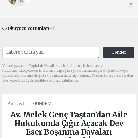
Okuyucu Yorumları
(0)
Gönder
Yorum yazarak Topluluk Kuralları’nı kabul etmiş bulunuyor ve
katilimcimaltepe.com.tr sitesine yaptığınız yorumunuzla ilgili doğrudan veya
dolaylı tüm sorumluluğu tek başınıza üstleniyorsunuz. Yazılan tüm yorumlardan
site yönetimi hiçbir şekilde sorumlu tutulamaz.
Anasayfa
GÜNDEM
Av. Melek Genç Taştan’dan Aile
Hukukunda Çığır Açacak Dev
Eser Boşanma Davaları