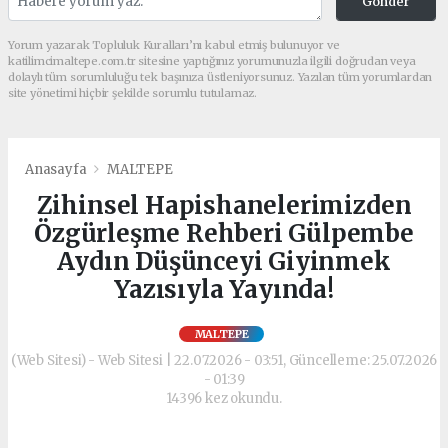
Gönder
Yorum yazarak Topluluk Kuralları’nı kabul etmiş bulunuyor ve
katilimcimaltepe.com.tr sitesine yaptığınız yorumunuzla ilgili doğrudan veya
dolaylı tüm sorumluluğu tek başınıza üstleniyorsunuz. Yazılan tüm yorumlardan
site yönetimi hiçbir şekilde sorumlu tutulamaz.
Anasayfa
MALTEPE
Zihinsel Hapishanelerimizden
Özgürleşme Rehberi Gülpembe
Aydın Düşünceyi Giyinmek
Yazısıyla Yayında!
MALTEPE
(Web Sitesi) - Web Sitesi | 22.07.2026 - 03:51, Güncelleme: 25.07.2026
- 01:39
14396 kez okundu.