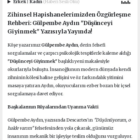
Erkek
|
Kadın
(Haberi Sesli Oku)
Zihinsel Hapishanelerimizden Özgürleşme
Rehberi: Gülpembe Aydın "Düşünceyi
Giyinmek" Yazısıyla Yayında!
Köşe yazarımız
Gülpembe Aydın
, derin felsefi
sorgulamalar ve çarpıcı psikolojik tespitlerle kaleme aldığı
"Düşünceyi Giyinmek"
başlıklı yeni makalesiyle
okurlarıyla buluştu. İnsanoğlunun modern dünyada kendi
zihninin kölesi haline gelişini ve öz farkındalık yitimini
masaya yatıran Aydın, okuyucularını ezber bozan bir içsel
sorgulamaya davet ediyor.
Başkalarının Rüyalarından Uyanma Vakti
Gülpembe Aydın, yazısında Descartes'ın
"Düşünüyorum, o
halde varım"
felsefesinden yola çıkarak, günümüz
insanının mekanik bir işleyişe teslim olduğunu vurguluyor.