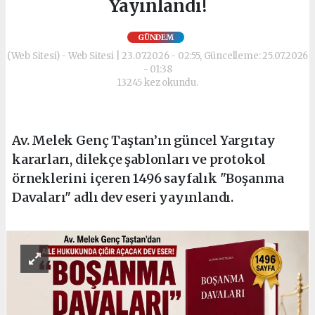
Yayınlandı!
GÜNDEM
(Web Sitesi) - Web Sitesi | 23.07.2026 - 02:55, Güncelleme: 25.07.2026
- 01:38
13245 kez okundu.
Av. Melek Genç Taştan’ın güncel Yargıtay
kararları, dilekçe şablonları ve protokol
örneklerini içeren 1496 sayfalık "Boşanma
Davaları" adlı dev eseri yayınlandı.