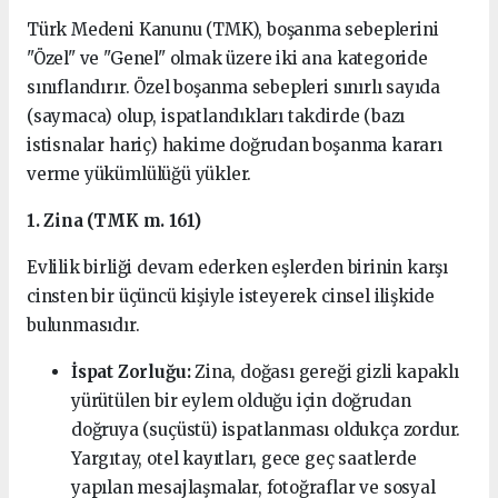
Türk Medeni Kanunu (TMK), boşanma sebeplerini
"Özel" ve "Genel" olmak üzere iki ana kategoride
sınıflandırır. Özel boşanma sebepleri sınırlı sayıda
(saymaca) olup, ispatlandıkları takdirde (bazı
istisnalar hariç) hakime doğrudan boşanma kararı
verme yükümlülüğü yükler.
1. Zina (TMK m. 161)
Evlilik birliği devam ederken eşlerden birinin karşı
cinsten bir üçüncü kişiyle isteyerek cinsel ilişkide
bulunmasıdır.
İspat Zorluğu:
Zina, doğası gereği gizli kapaklı
yürütülen bir eylem olduğu için doğrudan
doğruya (suçüstü) ispatlanması oldukça zordur.
Yargıtay, otel kayıtları, gece geç saatlerde
yapılan mesajlaşmalar, fotoğraflar ve sosyal