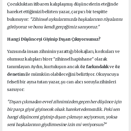
Çocukluktan itibaren kalıplaşmış düşüncelerin eteğinde
hareket ettiğimizi belirten yazar, çarpıcı bir tespitte
bulunuyor:
"Zihinsel uykularımızda başkalarının rüyalarını
görüyoruz ve bunu kendi gerçeğimiz sanıyoruz."
Hangi Düşünceyi Giyinip Dışarı Çıkıyorsunuz?
Yazısında insan zihninin yarattığı blokajları, korkuları ve
olumsuz kalıpları birer "zihinsel hapishane" olarak
tanımlayan Aydın, kurtuluşun ancak
öz farkındalık
ve
öz
denetim
ile mümkün olabileceğini belirtiyor. Okuyucuya
felsefi bir ayna tutan yazar, şu can alıcı soruyla zihinleri
sarsıyor:
"Dışarı çıkmadan evvel zihnimizden geçen her düşünce için
bir parça giysi giyinecek olsak hareket edemezdik. Peki sen
hangi düşünceni giyinip dışarı çıkmayı seçiyorsun, yoksa
seni başkalarının giydirmesine izin mi veriyorsun?"