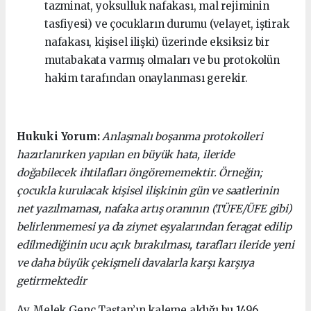
tazminat, yoksulluk nafakası, mal rejiminin
tasfiyesi) ve çocukların durumu (velayet, iştirak
nafakası, kişisel ilişki) üzerinde eksiksiz bir
mutabakata varmış olmaları ve bu protokolün
hakim tarafından onaylanması gerekir.
Hukuki Yorum:
Anlaşmalı boşanma protokolleri
hazırlanırken yapılan en büyük hata, ileride
doğabilecek ihtilafları öngörememektir. Örneğin;
çocukla kurulacak kişisel ilişkinin gün ve saatlerinin
net yazılmaması, nafaka artış oranının (TÜFE/ÜFE gibi)
belirlenmemesi ya da ziynet eşyalarından feragat edilip
edilmediğinin ucu açık bırakılması, tarafları ileride yeni
ve daha büyük çekişmeli davalarla karşı karşıya
getirmektedir
Av. Melek Genç Taştan’ın kaleme aldığı bu 1496