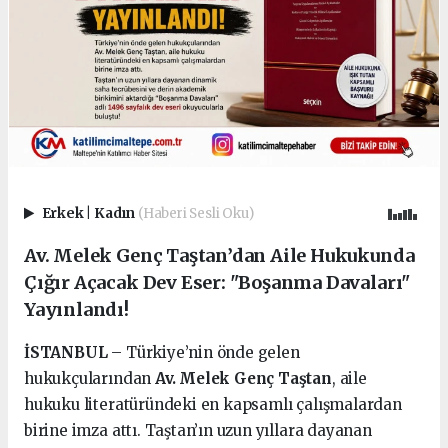
Erkek
|
Kadın
(Haberi Sesli Oku)
Av. Melek Genç Taştan’dan Aile Hukukunda
Çığır Açacak Dev Eser: "Boşanma Davaları"
Yayınlandı!
İSTANBUL
– Türkiye’nin önde gelen
hukukçularından
Av. Melek Genç Taştan
, aile
hukuku literatüründeki en kapsamlı çalışmalardan
birine imza attı. Taştan’ın uzun yıllara dayanan