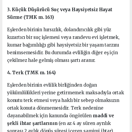
3. Küçük Düşürücü Suç veya Haysiyetsiz Hayat
Sürme (TMK m. 163)
Eşlerden birinin hırsızlık, dolandırıcılık gibi yüz
kızartıcı bir suç işlemesi veya randevu evi işletmek,
kumar bağımlılığı gibi haysiyetsiz bir yaşam tarzını
benimsemesidir. Bu durumda evliliğin diğer eş için
çekilmez hale gelmiş olması şartı aranır.
4. Terk (TMK m. 164)
Eşlerden birinin evlilik birliğinden doğan
yükümlülükleri yerine getirmemek maksadıyla ortak
konutu terk etmesi veya haklı bir sebep olmaksızın
ortak konuta dönmemesidir. Terk nedenine
dayanabilmek için kanunda öngörülen
maddi ve
şekli ihtar şartlarının
(en az 4 ay süren ayrılık
sonrası 2 aylık dönüş süresi içeren samimi ihtar)