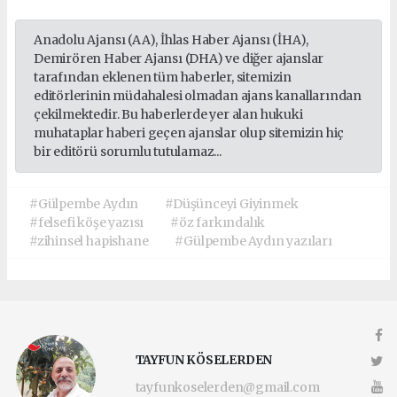
Anadolu Ajansı (AA), İhlas Haber Ajansı (İHA),
Demirören Haber Ajansı (DHA) ve diğer ajanslar
tarafından eklenen tüm haberler, sitemizin
editörlerinin müdahalesi olmadan ajans kanallarından
çekilmektedir. Bu haberlerde yer alan hukuki
muhataplar haberi geçen ajanslar olup sitemizin hiç
bir editörü sorumlu tutulamaz...
#Gülpembe Aydın
#Düşünceyi Giyinmek
#felsefi köşe yazısı
#öz farkındalık
#zihinsel hapishane
#Gülpembe Aydın yazıları
TAYFUN KÖSELERDEN
tayfunkoselerden@gmail.com