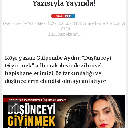
Yazısıyla Yayında!
MALTEPE
(Web Sitesi) - Web Sitesi | 22.07.2026 - 03:51, Güncelleme: 25.07.2026
- 01:39
15232 kez okundu.
Köşe yazarı Gülpembe Aydın, "Düşünceyi
Giyinmek" adlı makalesinde zihinsel
hapishanelerimizi, öz farkındalığı ve
düşüncelerin efendisi olmayı anlatıyor.