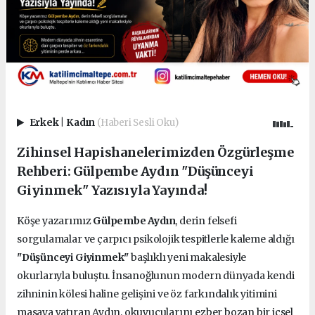
Erkek
|
Kadın
(Haberi Sesli Oku)
Zihinsel Hapishanelerimizden Özgürleşme
Rehberi: Gülpembe Aydın "Düşünceyi
Giyinmek" Yazısıyla Yayında!
Köşe yazarımız
Gülpembe Aydın
, derin felsefi
sorgulamalar ve çarpıcı psikolojik tespitlerle kaleme aldığı
"Düşünceyi Giyinmek"
başlıklı yeni makalesiyle
okurlarıyla buluştu. İnsanoğlunun modern dünyada kendi
zihninin kölesi haline gelişini ve öz farkındalık yitimini
masaya yatıran Aydın, okuyucularını ezber bozan bir içsel