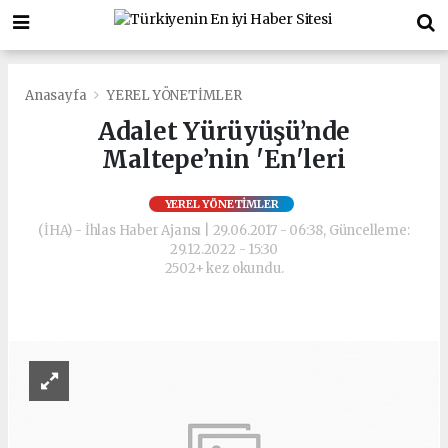
Anasayfa
YEREL YÖNETİMLER
Adalet Yürüyüşü’nde
Maltepe’nin 'En'leri
YEREL YÖNETİMLER
(İHA) - İhlas Haber Ajansı | 29.06.2017 - 06:38, Güncelleme:
29.12.2022 - 15:30
2502+ kez okundu.