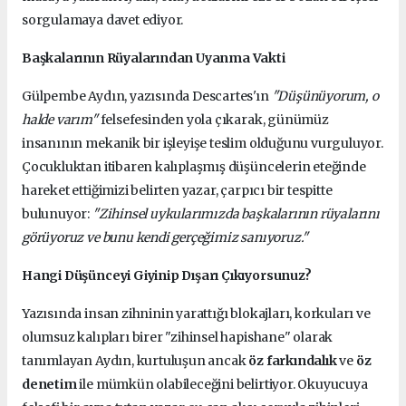
sorgulamaya davet ediyor.
Başkalarının Rüyalarından Uyanma Vakti
Gülpembe Aydın, yazısında Descartes'ın
"Düşünüyorum, o
halde varım"
felsefesinden yola çıkarak, günümüz
insanının mekanik bir işleyişe teslim olduğunu vurguluyor.
Çocukluktan itibaren kalıplaşmış düşüncelerin eteğinde
hareket ettiğimizi belirten yazar, çarpıcı bir tespitte
bulunuyor:
"Zihinsel uykularımızda başkalarının rüyalarını
görüyoruz ve bunu kendi gerçeğimiz sanıyoruz."
Hangi Düşünceyi Giyinip Dışarı Çıkıyorsunuz?
Yazısında insan zihninin yarattığı blokajları, korkuları ve
olumsuz kalıpları birer "zihinsel hapishane" olarak
tanımlayan Aydın, kurtuluşun ancak
öz farkındalık
ve
öz
denetim
ile mümkün olabileceğini belirtiyor. Okuyucuya