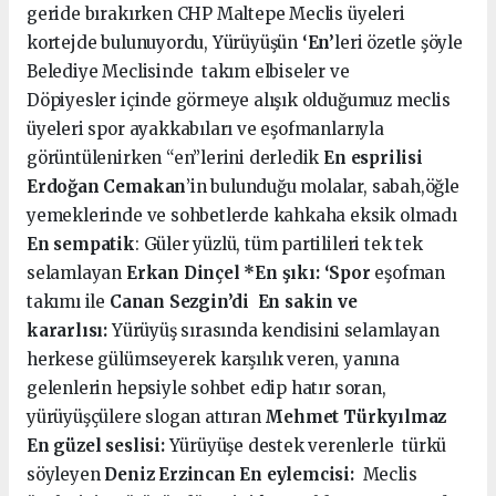
geride bırakırken CHP Maltepe Meclis üyeleri
kortejde bulunuyordu, Yürüyüşün
‘En’
leri özetle şöyle
Belediye Meclisinde takım elbiseler ve
Döpiyesler içinde görmeye alışık olduğumuz meclis
üyeleri spor ayakkabıları ve eşofmanlarıyla
görüntülenirken “en”lerini derledik
En esprilisi
Erdoğan Cemakan
’in bulunduğu molalar, sabah,öğle
yemeklerinde ve sohbetlerde kahkaha eksik olmadı
En sempatik
: Güler yüzlü, tüm partilileri tek tek
selamlayan
Erkan Dinçel
*En şıkı:
‘Spor
eşofman
takımı ile
Canan Sezgin’di
En sakin ve
kararlısı:
Yürüyüş sırasında kendisini selamlayan
herkese gülümseyerek karşılık veren, yanına
gelenlerin hepsiyle sohbet edip hatır soran,
yürüyüşçülere slogan attıran
Mehmet Türkyılmaz
En güzel seslisi:
Yürüyüşe destek verenlerle türkü
söyleyen
Deniz Erzincan
En eylemcisi:
Meclis