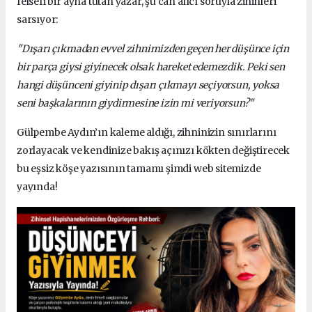
felsefi bir ayna tutan yazar, şu can alıcı soruyla zihinleri
sarsıyor:
"Dışarı çıkmadan evvel zihnimizden geçen her düşünce için
bir parça giysi giyinecek olsak hareket edemezdik. Peki sen
hangi düşünceni giyinip dışarı çıkmayı seçiyorsun, yoksa
seni başkalarının giydirmesine izin mi veriyorsun?"
Gülpembe Aydın’ın kaleme aldığı, zihninizin sınırlarını
zorlayacak ve kendinize bakış açınızı kökten değiştirecek
bu eşsiz köşe yazısının tamamı şimdi web sitemizde
yayında!