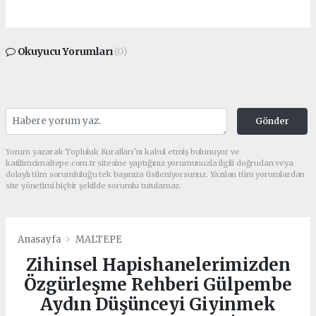
Okuyucu Yorumları
(0)
Gönder
Yorum yazarak Topluluk Kuralları’nı kabul etmiş bulunuyor ve
katilimcimaltepe.com.tr sitesine yaptığınız yorumunuzla ilgili doğrudan veya
dolaylı tüm sorumluluğu tek başınıza üstleniyorsunuz. Yazılan tüm yorumlardan
site yönetimi hiçbir şekilde sorumlu tutulamaz.
Anasayfa
MALTEPE
Zihinsel Hapishanelerimizden
Özgürleşme Rehberi Gülpembe
Aydın Düşünceyi Giyinmek