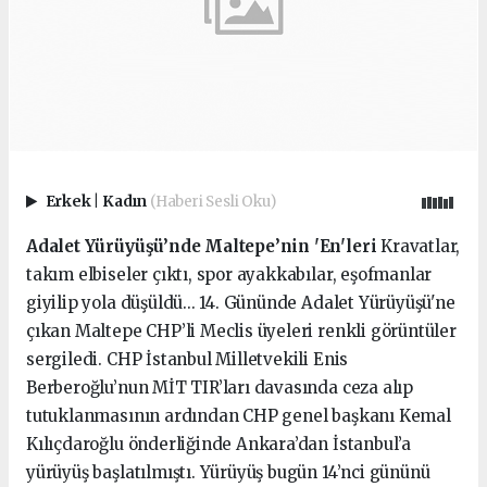
Erkek
|
Kadın
(Haberi Sesli Oku)
Adalet Yürüyüşü’nde Maltepe’nin 'En'leri
Kravatlar,
takım elbiseler çıktı, spor ayakkabılar, eşofmanlar
giyilip yola düşüldü... 14. Gününde Adalet Yürüyüşü'ne
çıkan Maltepe CHP’li Meclis üyeleri renkli görüntüler
sergiledi. CHP İstanbul Milletvekili Enis
Berberoğlu’nun MİT TIR’ları davasında ceza alıp
tutuklanmasının ardından CHP genel başkanı Kemal
Kılıçdaroğlu önderliğinde Ankara’dan İstanbul’a
yürüyüş başlatılmıştı. Yürüyüş bugün 14’nci gününü