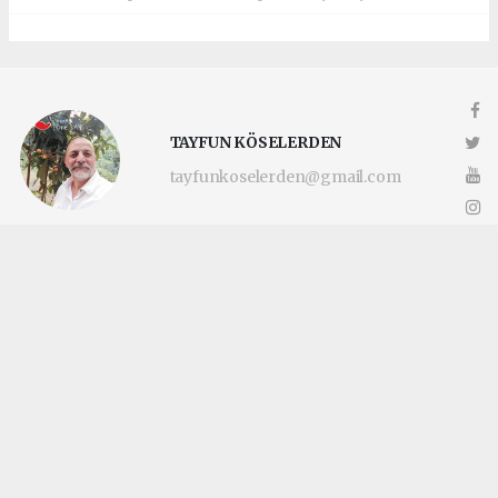
TAYFUN KÖSELERDEN
tayfunkoselerden@gmail.com
Okuyucu Yorumları
(0)
Gönder
Yorum yazarak Topluluk Kuralları’nı kabul etmiş bulunuyor ve
katilimcimaltepe.com.tr sitesine yaptığınız yorumunuzla ilgili doğrudan veya
dolaylı tüm sorumluluğu tek başınıza üstleniyorsunuz. Yazılan tüm yorumlardan
site yönetimi hiçbir şekilde sorumlu tutulamaz.