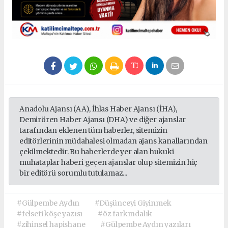
Anadolu Ajansı (AA), İhlas Haber Ajansı (İHA),
Demirören Haber Ajansı (DHA) ve diğer ajanslar
tarafından eklenen tüm haberler, sitemizin
editörlerinin müdahalesi olmadan ajans kanallarından
çekilmektedir. Bu haberlerde yer alan hukuki
muhataplar haberi geçen ajanslar olup sitemizin hiç
bir editörü sorumlu tutulamaz...
#Gülpembe Aydın
#Düşünceyi Giyinmek
#felsefi köşe yazısı
#öz farkındalık
#zihinsel hapishane
#Gülpembe Aydın yazıları