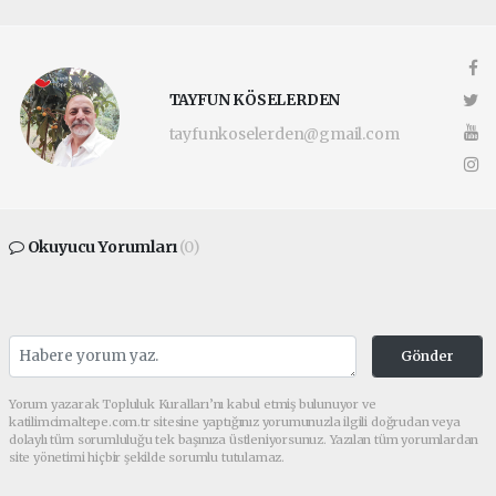
TAYFUN KÖSELERDEN
tayfunkoselerden@gmail.com
Okuyucu Yorumları
(0)
Gönder
Yorum yazarak Topluluk Kuralları’nı kabul etmiş bulunuyor ve
katilimcimaltepe.com.tr sitesine yaptığınız yorumunuzla ilgili doğrudan veya
dolaylı tüm sorumluluğu tek başınıza üstleniyorsunuz. Yazılan tüm yorumlardan
site yönetimi hiçbir şekilde sorumlu tutulamaz.