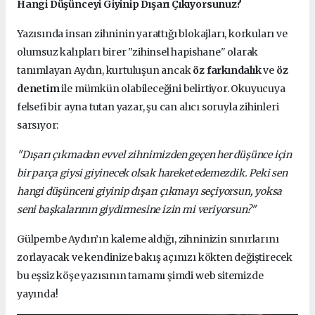
Hangi Düşünceyi Giyinip Dışarı Çıkıyorsunuz?
Yazısında insan zihninin yarattığı blokajları, korkuları ve
olumsuz kalıpları birer "zihinsel hapishane" olarak
tanımlayan Aydın, kurtuluşun ancak
öz farkındalık
ve
öz
denetim
ile mümkün olabileceğini belirtiyor. Okuyucuya
felsefi bir ayna tutan yazar, şu can alıcı soruyla zihinleri
sarsıyor:
"Dışarı çıkmadan evvel zihnimizden geçen her düşünce için
bir parça giysi giyinecek olsak hareket edemezdik. Peki sen
hangi düşünceni giyinip dışarı çıkmayı seçiyorsun, yoksa
seni başkalarının giydirmesine izin mi veriyorsun?"
Gülpembe Aydın’ın kaleme aldığı, zihninizin sınırlarını
zorlayacak ve kendinize bakış açınızı kökten değiştirecek
bu eşsiz köşe yazısının tamamı şimdi web sitemizde
yayında!