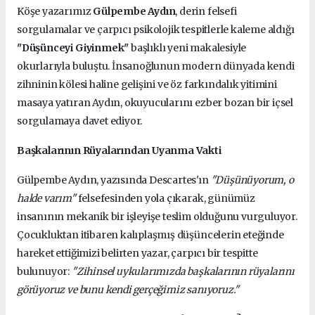
Köşe yazarımız
Gülpembe Aydın
, derin felsefi
sorgulamalar ve çarpıcı psikolojik tespitlerle kaleme aldığı
"Düşünceyi Giyinmek"
başlıklı yeni makalesiyle
okurlarıyla buluştu. İnsanoğlunun modern dünyada kendi
zihninin kölesi haline gelişini ve öz farkındalık yitimini
masaya yatıran Aydın, okuyucularını ezber bozan bir içsel
sorgulamaya davet ediyor.
Başkalarının Rüyalarından Uyanma Vakti
Gülpembe Aydın, yazısında Descartes'ın
"Düşünüyorum, o
halde varım"
felsefesinden yola çıkarak, günümüz
insanının mekanik bir işleyişe teslim olduğunu vurguluyor.
Çocukluktan itibaren kalıplaşmış düşüncelerin eteğinde
hareket ettiğimizi belirten yazar, çarpıcı bir tespitte
bulunuyor:
"Zihinsel uykularımızda başkalarının rüyalarını
görüyoruz ve bunu kendi gerçeğimiz sanıyoruz."