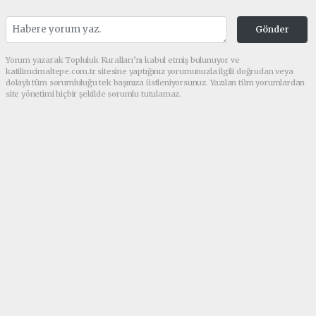
Gönder
Yorum yazarak Topluluk Kuralları’nı kabul etmiş bulunuyor ve
katilimcimaltepe.com.tr sitesine yaptığınız yorumunuzla ilgili doğrudan veya
dolaylı tüm sorumluluğu tek başınıza üstleniyorsunuz. Yazılan tüm yorumlardan
site yönetimi hiçbir şekilde sorumlu tutulamaz.
Anasayfa
GÜNDEM
Av. Melek Genç Taştan’dan Aile
Hukukunda Çığır Açacak Dev
Eser Boşanma Davaları
Yayınlandı!
GÜNDEM
(Web Sitesi) - Web Sitesi | 23.07.2026 - 02:55, Güncelleme: 25.07.2026
- 01:38
14070 kez okundu.