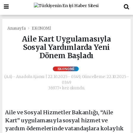
Anasayfa
EKONOMİ
Aile Kart Uygulamasıyla
Sosyal Yardımlarda Yeni
Dönem Başladı
EKONOMİ
(AA) - Anadolu Ajansı | 22.10.2025 - 03:49, Güncelleme: 22.10.2025 -
03:49
36977+ kez okundu.
Aile ve Sosyal Hizmetler Bakanlığı, “Aile
Kart” uygulamasıyla sosyal hizmet ve
yardım ödemelerinde vatandaşlara kolaylık