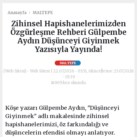
Anasayfa
MALTEPE
Zihinsel Hapishanelerimizden
Özgürleşme Rehberi Gülpembe
Aydın Düşünceyi Giyinmek
Yazısıyla Yayında!
MALTEPE
(Web Sitesi) - Web Sitesi | 22.07.2026 - 03:51, Güncelleme: 25.07.2026
- 01:39
14909 kez okundu.
Köşe yazarı Gülpembe Aydın, "Düşünceyi
Giyinmek" adlı makalesinde zihinsel
hapishanelerimizi, öz farkındalığı ve
düşüncelerin efendisi olmayı anlatıyor.