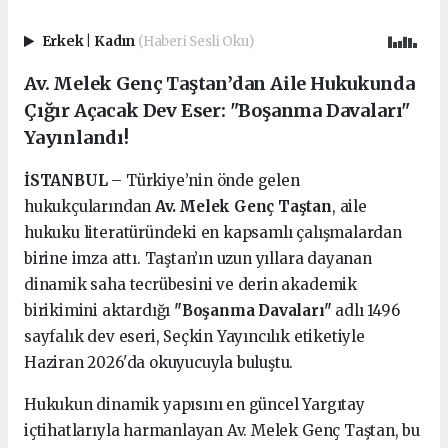
Erkek
|
Kadın
(Haberi Sesli Oku)
Av. Melek Genç Taştan’dan Aile Hukukunda
Çığır Açacak Dev Eser: "Boşanma Davaları"
Yayınlandı!
İSTANBUL
– Türkiye’nin önde gelen
hukukçularından
Av. Melek Genç Taştan
, aile
hukuku literatüründeki en kapsamlı çalışmalardan
birine imza attı. Taştan’ın uzun yıllara dayanan
dinamik saha tecrübesini ve derin akademik
birikimini aktardığı
"Boşanma Davaları"
adlı 1496
sayfalık dev eseri, Seçkin Yayıncılık etiketiyle
Haziran 2026'da okuyucuyla buluştu.
Hukukun dinamik yapısını en güncel Yargıtay
içtihatlarıyla harmanlayan Av. Melek Genç Taştan, bu