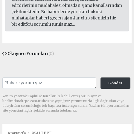
editörlerinin müdahalesi olmadan ajans kanallarından
çekilmektedir. Bu haberlerde yer alan hukuki
muhataplar haberi geçen ajanslar olup sitemizin hiç
bir editörü sorumlu tutulamaz...
Okuyucu Yorumları
(0)
Gönder
Yorum yazarak Topluluk Kuralları’nı kabul etmiş bulunuyor ve
katilimcimaltepe.com.tr sitesine yaptığınız yorumunuzla ilgili doğrudan veya
dolaylı tüm sorumluluğu tek başınıza üstleniyorsunuz. Yazılan tüm yorumlardan
site yönetimi hiçbir şekilde sorumlu tutulamaz.
Anasayfa
MALTEPE