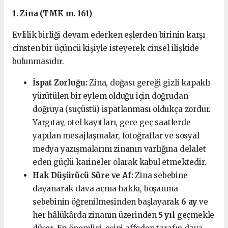
1. Zina (TMK m. 161)
Evlilik birliği devam ederken eşlerden birinin karşı
cinsten bir üçüncü kişiyle isteyerek cinsel ilişkide
bulunmasıdır.
İspat Zorluğu:
Zina, doğası gereği gizli kapaklı
yürütülen bir eylem olduğu için doğrudan
doğruya (suçüstü) ispatlanması oldukça zordur.
Yargıtay, otel kayıtları, gece geç saatlerde
yapılan mesajlaşmalar, fotoğraflar ve sosyal
medya yazışmalarını zinanın varlığına delalet
eden güçlü karineler olarak kabul etmektedir.
Hak Düşürücü Süre ve Af:
Zina sebebine
dayanarak dava açma hakkı, boşanma
sebebinin öğrenilmesinden başlayarak
6 ay
ve
her hâlükârda zinanın üzerinden
5 yıl
geçmekle