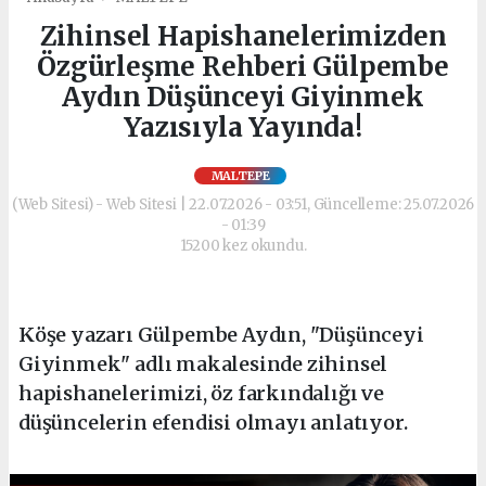
Zihinsel Hapishanelerimizden
Özgürleşme Rehberi Gülpembe
Aydın Düşünceyi Giyinmek
Yazısıyla Yayında!
MALTEPE
(Web Sitesi) - Web Sitesi | 22.07.2026 - 03:51, Güncelleme: 25.07.2026
- 01:39
15200 kez okundu.
Köşe yazarı Gülpembe Aydın, "Düşünceyi
Giyinmek" adlı makalesinde zihinsel
hapishanelerimizi, öz farkındalığı ve
düşüncelerin efendisi olmayı anlatıyor.