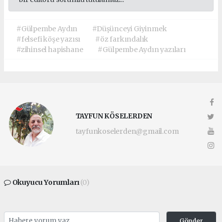
#Gülpembe Aydın
#Düşünceyi Giyinmek
#felsefi köşe yazısı
#öz farkındalık
#zihinsel hapishane
#Gülpembe Aydın yazıları
TAYFUN KÖSELERDEN
tayfunkoselerden@gmail.com
Okuyucu Yorumları
(0)
Gönder