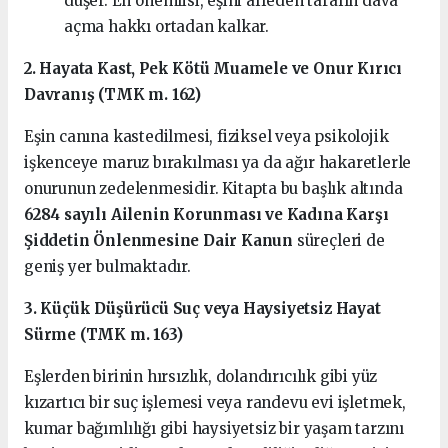
düşer. En önemlisi, eşini affeden tarafın dava
açma hakkı ortadan kalkar.
2. Hayata Kast, Pek Kötü Muamele ve Onur Kırıcı
Davranış (TMK m. 162)
Eşin canına kastedilmesi, fiziksel veya psikolojik
işkenceye maruz bırakılması ya da ağır hakaretlerle
onurunun zedelenmesidir. Kitapta bu başlık altında
6284 sayılı Ailenin Korunması ve Kadına Karşı
Şiddetin Önlenmesine Dair Kanun
süreçleri de
geniş yer bulmaktadır.
3. Küçük Düşürücü Suç veya Haysiyetsiz Hayat
Sürme (TMK m. 163)
Eşlerden birinin hırsızlık, dolandırıcılık gibi yüz
kızartıcı bir suç işlemesi veya randevu evi işletmek,
kumar bağımlılığı gibi haysiyetsiz bir yaşam tarzını