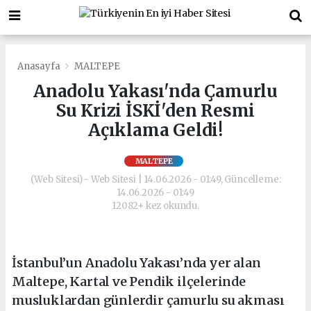
Anasayfa
MALTEPE
Anadolu Yakası'nda Çamurlu
Su Krizi İSKİ'den Resmi
Açıklama Geldi!
MALTEPE
(Web Sitesi) - Web Sitesi | 14.06.2026 - 01:49, Güncelleme:
14.06.2026 - 01:49
12082+ kez okundu.
İstanbul’un Anadolu Yakası’nda yer alan
Maltepe, Kartal ve Pendik ilçelerinde
musluklardan günlerdir çamurlu su akması