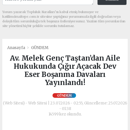
Yorum yazarak Topluluk Kuralları’nı kabul etmiş bulunuyor ve
katilimcimaltepe.com.tr sitesine yaptığınız yorumunuzla ilgili doğrudan veya
dolaylı tüm sorumluluğu tek başınıza üstleniyorsunuz. Yazılan tüm yorumlardan
site yönetimi hiçbir şekilde sorumlu tutulamaz.
Anasayfa
GÜNDEM
Av. Melek Genç Taştan’dan Aile
Hukukunda Çığır Açacak Dev
Eser Boşanma Davaları
Yayınlandı!
GÜNDEM
(Web Sitesi) - Web Sitesi | 23.07.2026 - 02:55, Güncelleme: 25.07.2026
- 01:38
14599 kez okundu.