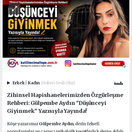
Erkek
|
Kadın
(Haberi Sesli Oku)
Zihinsel Hapishanelerimizden Özgürleşme
Rehberi: Gülpembe Aydın "Düşünceyi
Giyinmek" Yazısıyla Yayında!
Köşe yazarımız
Gülpembe Aydın
, derin felsefi
sorgulamalar ve çarpıcı psikolojik tespitlerle kaleme aldığı