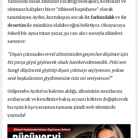
Yazısında insan zihninin yarattığı blokajları, korkuları ve
olumsuz kalıpları birer "zihinsel hapishane" olarak
tanımlayan Aydın, kurtuluşun ancak
öz farkındalık
ve
öz
denetim
ile mümkün olabileceğini belirtiyor. Okuyucuya
felsefi bir ayna tutan yazar, şu can alıcı soruyla zihinleri
sarsıyor:
"Dışarı çıkmadan evvel zihnimizden geçen her düşünce için
bir parça giysi giyinecek olsak hareket edemezdik. Peki sen
hangi düşünceni giyinip dışarı çıkmayı seçiyorsun, yoksa
seni başkalarının giydirmesine izin mi veriyorsun?"
Gülpembe Aydın’ın kaleme aldığı, zihninizin sınırlarını
zorlayacak ve kendinize bakış açınızı kökten değiştirecek
bu eşsiz köşe yazısının tamamı şimdi web sitemizde
yayında!