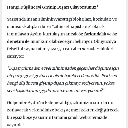
Hangi Düşünceyi Giyinip Dışarı Çıkıyorsunuz?
Yazısında insan zihninin yarattığı blokajları, korkuları ve
olumsuz kalıpları birer "zihinsel hapishane" olarak
tanımlayan Aydın, kurtuluşun ancak
öz farkındalık
ve
öz
denetim
ile mümkün olabileceğini belirtiyor. Okuyucuya
felsefi bir ayna tutan yazar, şu can alıcı soruyla zihinleri
sarsıyor:
"Dışarı çıkmadan evvel zihnimizden geçen her düşünce için
bir parça giysi giyinecek olsak hareket edemezdik. Peki sen
hangi düşünceni giyinip dışarı çıkmayı seçiyorsun, yoksa
seni başkalarının giydirmesine izin mi veriyorsun?"
Gülpembe Aydın’ın kaleme aldığı, zihninizin sınırlarını
zorlayacak ve kendinize bakış açınızı kökten değiştirecek
bu eşsiz köşe yazısının tamamı şimdi web sitemizde
yayında!