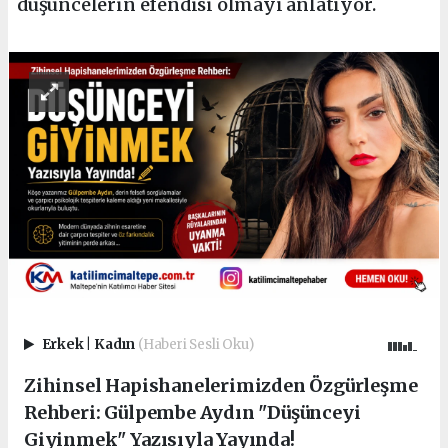
düşüncelerin efendisi olmayı anlatıyor.
Erkek
|
Kadın
(Haberi Sesli Oku)
Zihinsel Hapishanelerimizden Özgürleşme
Rehberi: Gülpembe Aydın "Düşünceyi
Giyinmek" Yazısıyla Yayında!