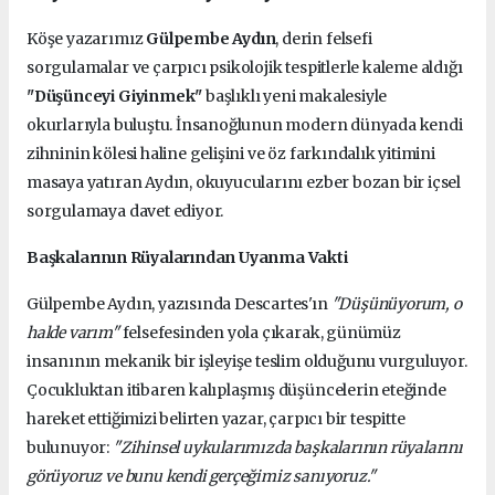
Köşe yazarımız
Gülpembe Aydın
, derin felsefi
sorgulamalar ve çarpıcı psikolojik tespitlerle kaleme aldığı
"Düşünceyi Giyinmek"
başlıklı yeni makalesiyle
okurlarıyla buluştu. İnsanoğlunun modern dünyada kendi
zihninin kölesi haline gelişini ve öz farkındalık yitimini
masaya yatıran Aydın, okuyucularını ezber bozan bir içsel
sorgulamaya davet ediyor.
Başkalarının Rüyalarından Uyanma Vakti
Gülpembe Aydın, yazısında Descartes'ın
"Düşünüyorum, o
halde varım"
felsefesinden yola çıkarak, günümüz
insanının mekanik bir işleyişe teslim olduğunu vurguluyor.
Çocukluktan itibaren kalıplaşmış düşüncelerin eteğinde
hareket ettiğimizi belirten yazar, çarpıcı bir tespitte
bulunuyor:
"Zihinsel uykularımızda başkalarının rüyalarını
görüyoruz ve bunu kendi gerçeğimiz sanıyoruz."