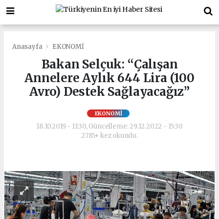
Anasayfa
EKONOMİ
Bakan Selçuk: “Çalışan
Annelere Aylık 644 Lira (100
Avro) Destek Sağlayacağız”
EKONOMİ
18.10.2019 - 11:30, Güncelleme: 29.12.2022 - 15:30
2785+ kez okundu.