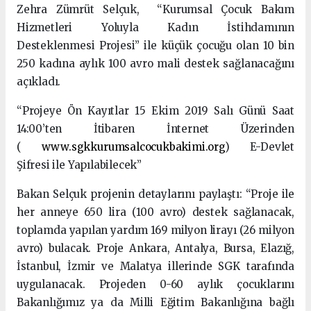
Zehra Zümrüt Selçuk, “Kurumsal Çocuk Bakım
Hizmetleri Yoluyla Kadın İstihdamının
Desteklenmesi Projesi” ile küçük çocuğu olan 10 bin
250 kadına aylık 100 avro mali destek sağlanacağını
açıkladı.
“Projeye Ön Kayıtlar 15 Ekim 2019 Salı Günü Saat
14:00’ten İtibaren İnternet Üzerinden
(
www.sgkkurumsalcocukbakimi.org
) E-Devlet
Şifresi ile Yapılabilecek”
Bakan Selçuk projenin detaylarını paylaştı: “Proje ile
her anneye 650 lira (100 avro) destek sağlanacak,
toplamda yapılan yardım 169 milyon lirayı (26 milyon
avro) bulacak. Proje Ankara, Antalya, Bursa, Elazığ,
İstanbul, İzmir ve Malatya illerinde SGK tarafında
uygulanacak. Projeden 0-60 aylık çocuklarını
Bakanlığımız ya da Milli Eğitim Bakanlığına bağlı