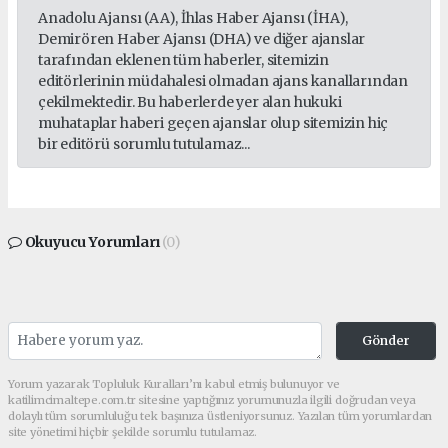
Anadolu Ajansı (AA), İhlas Haber Ajansı (İHA),
Demirören Haber Ajansı (DHA) ve diğer ajanslar
tarafından eklenen tüm haberler, sitemizin
editörlerinin müdahalesi olmadan ajans kanallarından
çekilmektedir. Bu haberlerde yer alan hukuki
muhataplar haberi geçen ajanslar olup sitemizin hiç
bir editörü sorumlu tutulamaz...
Okuyucu Yorumları
(0)
Gönder
Yorum yazarak Topluluk Kuralları’nı kabul etmiş bulunuyor ve
katilimcimaltepe.com.tr sitesine yaptığınız yorumunuzla ilgili doğrudan veya
dolaylı tüm sorumluluğu tek başınıza üstleniyorsunuz. Yazılan tüm yorumlardan
site yönetimi hiçbir şekilde sorumlu tutulamaz.