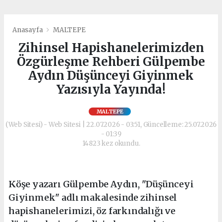
Anasayfa
MALTEPE
Zihinsel Hapishanelerimizden
Özgürleşme Rehberi Gülpembe
Aydın Düşünceyi Giyinmek
Yazısıyla Yayında!
MALTEPE
(Web Sitesi) - Web Sitesi | 22.07.2026 - 03:51, Güncelleme: 25.07.2026
- 01:39
14823 kez okundu.
Köşe yazarı Gülpembe Aydın, "Düşünceyi
Giyinmek" adlı makalesinde zihinsel
hapishanelerimizi, öz farkındalığı ve