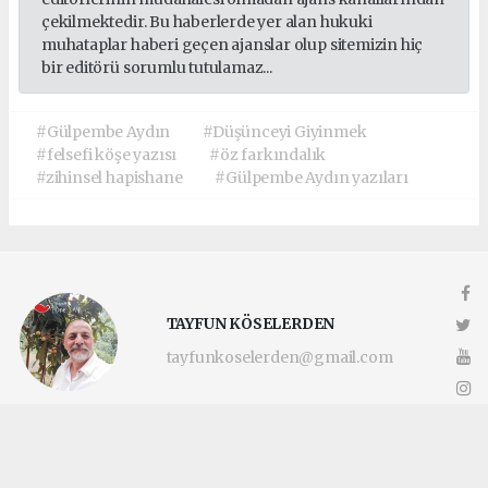
çekilmektedir. Bu haberlerde yer alan hukuki
muhataplar haberi geçen ajanslar olup sitemizin hiç
bir editörü sorumlu tutulamaz...
#Gülpembe Aydın
#Düşünceyi Giyinmek
#felsefi köşe yazısı
#öz farkındalık
#zihinsel hapishane
#Gülpembe Aydın yazıları
TAYFUN KÖSELERDEN
tayfunkoselerden@gmail.com
Okuyucu Yorumları
(0)