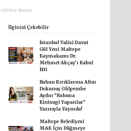
7455 kez okundu.
İlginizi Çekebilir
İstanbul Valisi Davut
Gül Yeni Maltepe
Kaymakamı Dr.
Mehmet Akçay’ı Kabul
Etti
Ruhun Kırıklarına Altın
Dokunuş Gülpembe
Aydın "Ruhuna
Kintsugi Yapanlar"
Yazısıyla Yayında!
Maltepe Belediyesi
MAK İçin Düğmeye