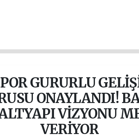
POR GURURLU GELİŞİ
RUSU ONAYLANDI! B
N ALTYAPI VİZYONU M
VERİYOR