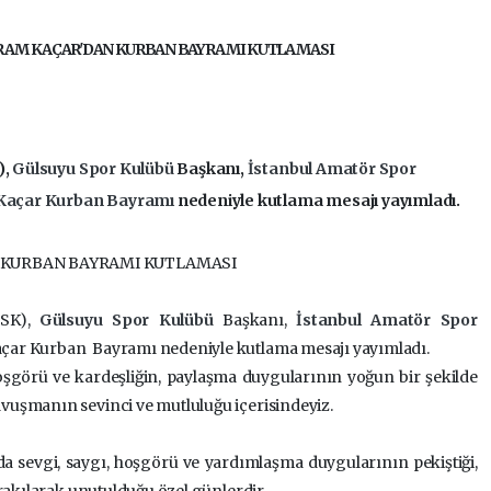
AM KAÇAR'DAN KURBAN BAYRAMI KUTLAMASI
),
Gülsuyu Spor Kulübü
Başkanı,
İstanbul Amatör Spor
Kaçar
Kurban Bayramı
nedeniyle kutlama mesajı yayımladı.
KURBAN BAYRAMI KUTLAMASI
SK),
Gülsuyu Spor Kulübü
Başkanı,
İstanbul Amatör Spor
ar Kurban Bayramı nedeniyle kutlama mesajı yayımladı.
oşgörü ve kardeşliğin, paylaşma duygularının yoğun bir şekilde
uşmanın sevinci ve mutluluğu içerisindeyiz.
nda sevgi, saygı, hoşgörü ve yardımlaşma duygularının pekiştiği,
rakılarak unutulduğu özel günlerdir.