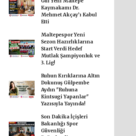
Gül Yeni Maltepe
Kaymakamı Dr.
Mehmet Akçay’ı Kabul
Etti
Maltepespor Yeni
Sezon Hazırlıklarına
Start Verdi Hedef
Mutlak Şampiyonluk ve
3. Lig!
Ruhun Kırıklarına Altın
Dokunuş Gülpembe
Aydın "Ruhuna
Kintsugi Yapanlar"
Yazısıyla Yayında!
Son Dakika İçişleri
Bakanlığı Spor
Güvenliği