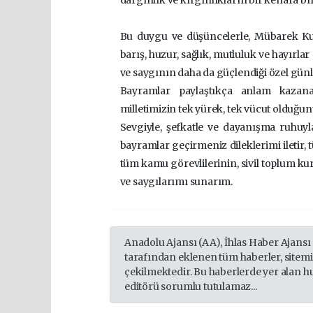
Bu duygu ve düşüncelerle, Mübarek Ku
barış, huzur, sağlık, mutluluk ve hayırlar 
ve saygının daha da güçlendiği özel günl
Bayramlar paylaştıkça anlam kazan
milletimizin tek yürek, tek vücut olduğu
Sevgiyle, şefkatle ve dayanışma ruhuyla
bayramlar geçirmeniz dileklerimi iletir,
tüm kamu görevlilerinin, sivil toplum ku
ve saygılarımı sunarım.
Anadolu Ajansı (AA), İhlas Haber Ajansı
tarafından eklenen tüm haberler, sitem
çekilmektedir. Bu haberlerde yer alan h
editörü sorumlu tutulamaz...