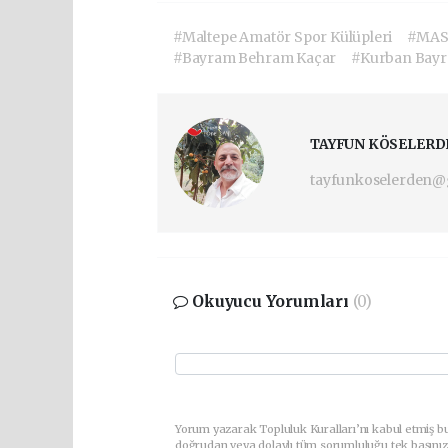
#Maltepe Amatör Spor Külüpleri
#MA
#Bayram Behram Kaçar
#Kurban Bay
TAYFUN KÖSELERD
tayfunkoselerden@
Okuyucu Yorumları
(0)
Yorum yazarak Topluluk Kuralları’nı kabul etmiş bu
doğrudan veya dolaylı tüm sorumluluğu tek başınız