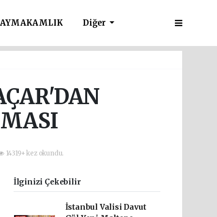
AYMAKAMLIK
Diğer
AÇAR'DAN
AMASI
14319+ kez okundu.
İlginizi Çekebilir
İstanbul Valisi Davut