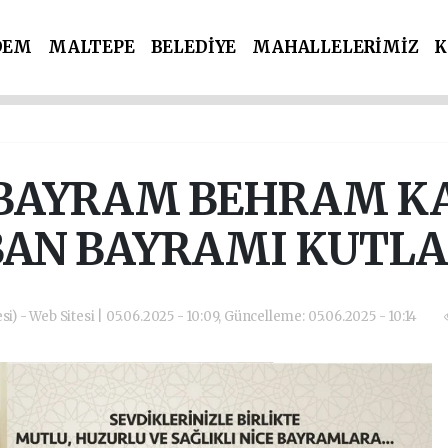
DEM
MALTEPE
BELEDİYE
MAHALLELERİMİZ
K
İ PARTİLER
SPOR
POLİS & ADLİYE
BAYRAM BEHRAM K
AN BAYRAMI KUTL
si) - Web Sitesi | 05.06.2025 - 10:09, Güncelleme: 05.06.2025 - 10:14