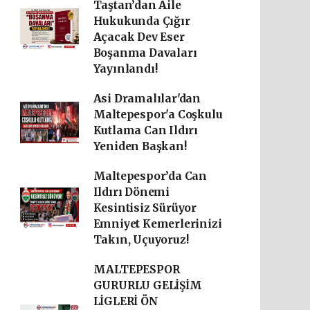
Taştan’dan Aile
Hukukunda Çığır
Açacak Dev Eser
Boşanma Davaları
Yayınlandı!
Asi Dramalılar'dan
Maltepespor'a Coşkulu
Kutlama Can Ildırı
Yeniden Başkan!
Maltepespor’da Can
Ildırı Dönemi
Kesintisiz Sürüyor
Emniyet Kemerlerinizi
Takın, Uçuyoruz!
MALTEPESPOR
GURURLU GELİŞİM
LİGLERİ ÖN