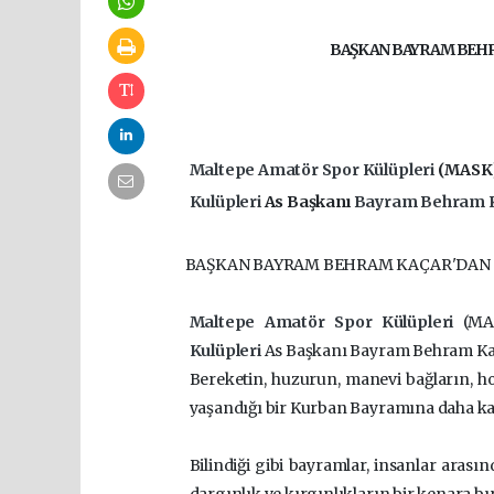
BAŞKAN BAYRAM BEHR
Maltepe Amatör Spor Külüpleri
(MASK
Kulüpleri
As Başkanı
Bayram Behram 
BAŞKAN BAYRAM BEHRAM KAÇAR'DAN 
Maltepe Amatör Spor Külüpleri
(MA
Kulüpleri
As Başkanı Bayram Behram Kaç
Bereketin, huzurun, manevi bağların, h
yaşandığı bir Kurban Bayramına daha kav
Bilindiği gibi bayramlar, insanlar arası
dargınlık ve kırgınlıkların bir kenara bı