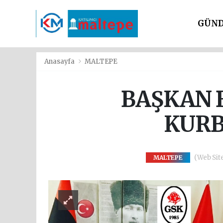
GÜN
SİYAS
Anasayfa
MALTEPE
BAŞKAN 
KURB
(Web Site
MALTEPE