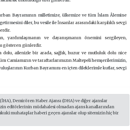
rban Bayramının milletimize, ülkemize ve tüm İslam Âlemine
getirmesini diler, bu vesile ile
İnsanlar arasındaki karşılıklı sevgi
erdir.
an, yardımlaşmanın ve dayanışmanın önemini sergileyen,
nu gösteren günlerdir.
 dolu, ailenizle bir arada, sağlık, huzur ve mutluluk dolu nice
 tüm Camiamızın ve taraftarlarımızın Maltepeli
hemşerilerimizin,
ruluşlarının Kurban Bayramını en içten dileklerimle kutlar, sevgi
 (İHA), Demirören Haber Ajansı (DHA) ve diğer ajanslar
izin editörlerinin müdahalesi olmadan ajans kanallarından
ukuki muhataplar haberi geçen ajanslar olup sitemizin hiç bir