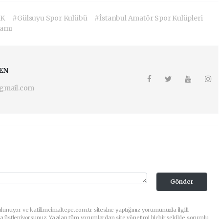
SK
#Gülsuyu Spor Kulübü
#İstanbul Amatör Spor Kulüpleri
ramı
EN
gmail.com
Gönder
lunuyor ve katilimcimaltepe.com.tr sitesine yaptığınız yorumunuzla ilgili
a üstleniyorsunuz. Yazılan tüm yorumlardan site yönetimi hiçbir şekilde sorumlu