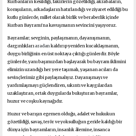
Kurbanların kesildiği, fakirlerin gözetildiği, akrabaların,
komşuların, arkadaşların hatırlandığı ve ziyaret edildiği bu
kutlu günlerde, millet olarak birlik ve beraberlik içinde
Kurban Bayramı’na kavuşmanın sevincini yaşıyoruz.
Bayramlar; sevginin, paylaşmanın, dayanışmanın,
dargınlıkları
aradan
kaldırıp yeniden kucaklaşmanın,
duygu birliğinin en üst noktaya çıktığı günlerdir. Böyle
günlerde, yanı başımızdan başlayarak bu bayram iklimini
elimizin uzandığı her yere taşımalı, yaşanan acıları da
sevinçlerimiz gibi paylaşmalıyız. Dayanışmayı ve
yardımlaşmayı güçlendiren, sıkıntı ve kaygılardan
uzaklaştıran, ortak duygularda buluşturan bayramlar,
huzur ve coşku kaynağıdır.
Huzur ve barışın egemen olduğu, adalet ve hukukun
gözetildiği, savaş, terör ve yoksulluğun geride kaldığı bir
dünya için bayramların, insanlık âlemine, insanca