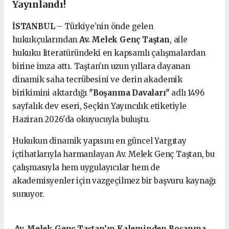
Yayınlandı!
İSTANBUL
– Türkiye’nin önde gelen
hukukçularından
Av. Melek Genç Taştan
, aile
hukuku literatüründeki en kapsamlı çalışmalardan
birine imza attı. Taştan’ın uzun yıllara dayanan
dinamik saha tecrübesini ve derin akademik
birikimini aktardığı
"Boşanma Davaları"
adlı 1496
sayfalık dev eseri, Seçkin Yayıncılık etiketiyle
Haziran 2026'da okuyucuyla buluştu.
Hukukun dinamik yapısını en güncel Yargıtay
içtihatlarıyla harmanlayan Av. Melek Genç Taştan, bu
çalışmasıyla hem uygulayıcılar hem de
akademisyenler için vazgeçilmez bir başvuru kaynağı
sunuyor.
Av. Melek Genç Taştan’ın Kaleminden Boşanma