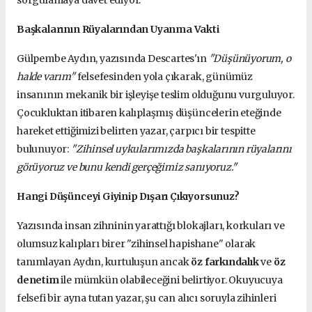
Başkalarının Rüyalarından Uyanma Vakti
Gülpembe Aydın, yazısında Descartes'ın
"Düşünüyorum, o
halde varım"
felsefesinden yola çıkarak, günümüz
insanının mekanik bir işleyişe teslim olduğunu vurguluyor.
Çocukluktan itibaren kalıplaşmış düşüncelerin eteğinde
hareket ettiğimizi belirten yazar, çarpıcı bir tespitte
bulunuyor:
"Zihinsel uykularımızda başkalarının rüyalarını
görüyoruz ve bunu kendi gerçeğimiz sanıyoruz."
Hangi Düşünceyi Giyinip Dışarı Çıkıyorsunuz?
Yazısında insan zihninin yarattığı blokajları, korkuları ve
olumsuz kalıpları birer "zihinsel hapishane" olarak
tanımlayan Aydın, kurtuluşun ancak
öz farkındalık
ve
öz
denetim
ile mümkün olabileceğini belirtiyor. Okuyucuya
felsefi bir ayna tutan yazar, şu can alıcı soruyla zihinleri