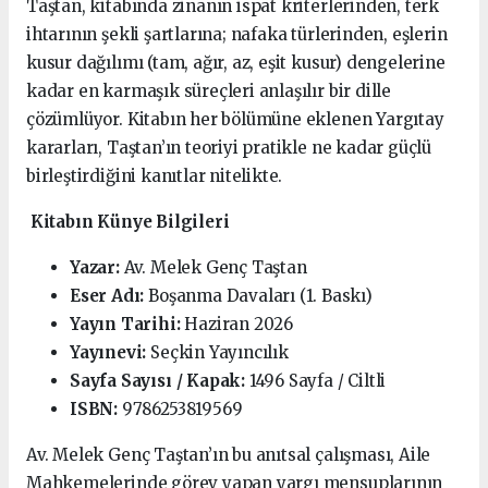
Taştan, kitabında zinanın ispat kriterlerinden, terk
ihtarının şekli şartlarına; nafaka türlerinden, eşlerin
kusur dağılımı (tam, ağır, az, eşit kusur) dengelerine
kadar en karmaşık süreçleri anlaşılır bir dille
çözümlüyor. Kitabın her bölümüne eklenen Yargıtay
kararları, Taştan’ın teoriyi pratikle ne kadar güçlü
birleştirdiğini kanıtlar nitelikte.
Kitabın Künye Bilgileri
Yazar:
Av. Melek Genç Taştan
Eser Adı:
Boşanma Davaları (1. Baskı)
Yayın Tarihi:
Haziran 2026
Yayınevi:
Seçkin Yayıncılık
Sayfa Sayısı / Kapak:
1496 Sayfa / Ciltli
ISBN:
9786253819569
Av. Melek Genç Taştan’ın bu anıtsal çalışması, Aile
Mahkemelerinde görev yapan yargı mensuplarının