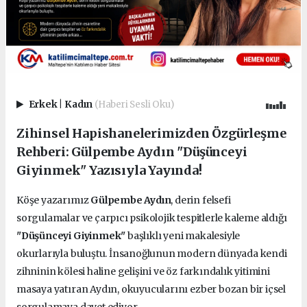
Erkek
|
Kadın
(Haberi Sesli Oku)
Zihinsel Hapishanelerimizden Özgürleşme
Rehberi: Gülpembe Aydın "Düşünceyi
Giyinmek" Yazısıyla Yayında!
Köşe yazarımız
Gülpembe Aydın
, derin felsefi
sorgulamalar ve çarpıcı psikolojik tespitlerle kaleme aldığı
"Düşünceyi Giyinmek"
başlıklı yeni makalesiyle
okurlarıyla buluştu. İnsanoğlunun modern dünyada kendi
zihninin kölesi haline gelişini ve öz farkındalık yitimini
masaya yatıran Aydın, okuyucularını ezber bozan bir içsel
sorgulamaya davet ediyor.