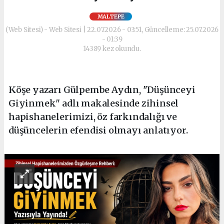
MALTEPE
(Web Sitesi) - Web Sitesi | 22.07.2026 - 03:51, Güncelleme: 25.07.2026
- 01:39
14389 kez okundu.
Köşe yazarı Gülpembe Aydın, "Düşünceyi
Giyinmek" adlı makalesinde zihinsel
hapishanelerimizi, öz farkındalığı ve
düşüncelerin efendisi olmayı anlatıyor.