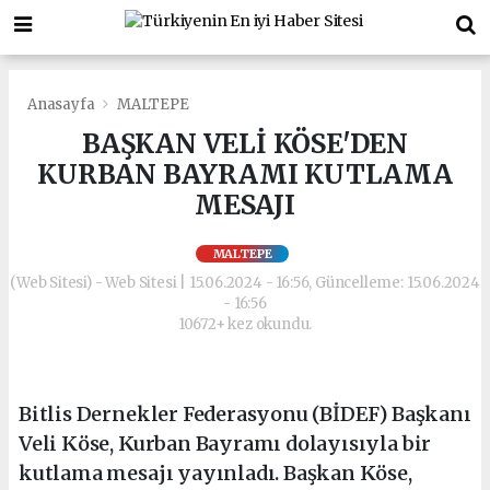
Anasayfa
MALTEPE
BAŞKAN VELİ KÖSE'DEN
KURBAN BAYRAMI KUTLAMA
MESAJI
MALTEPE
(Web Sitesi) - Web Sitesi | 15.06.2024 - 16:56, Güncelleme: 15.06.2024
- 16:56
10672+ kez okundu.
Bitlis Dernekler Federasyonu (BİDEF) Başkanı
Veli Köse, Kurban Bayramı dolayısıyla bir
kutlama mesajı yayınladı. Başkan Köse,