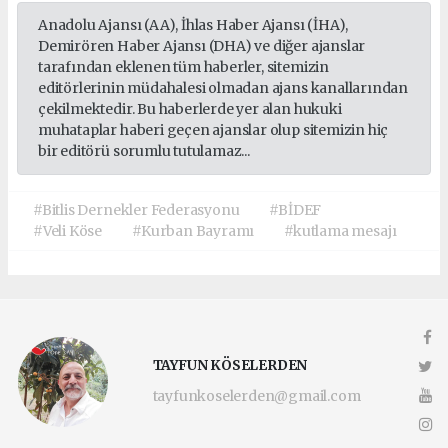
Anadolu Ajansı (AA), İhlas Haber Ajansı (İHA),
Demirören Haber Ajansı (DHA) ve diğer ajanslar
tarafından eklenen tüm haberler, sitemizin
editörlerinin müdahalesi olmadan ajans kanallarından
çekilmektedir. Bu haberlerde yer alan hukuki
muhataplar haberi geçen ajanslar olup sitemizin hiç
bir editörü sorumlu tutulamaz...
#Bitlis Dernekler Federasyonu
#BİDEF
#Veli Köse
#Kurban Bayramı
#kutlama mesajı
TAYFUN KÖSELERDEN
tayfunkoselerden@gmail.com