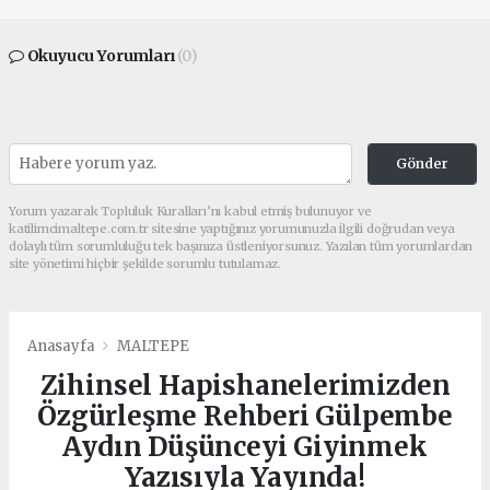
Okuyucu Yorumları
(0)
Gönder
Yorum yazarak Topluluk Kuralları’nı kabul etmiş bulunuyor ve
katilimcimaltepe.com.tr sitesine yaptığınız yorumunuzla ilgili doğrudan veya
dolaylı tüm sorumluluğu tek başınıza üstleniyorsunuz. Yazılan tüm yorumlardan
site yönetimi hiçbir şekilde sorumlu tutulamaz.
Anasayfa
MALTEPE
Zihinsel Hapishanelerimizden
Özgürleşme Rehberi Gülpembe
Aydın Düşünceyi Giyinmek
Yazısıyla Yayında!