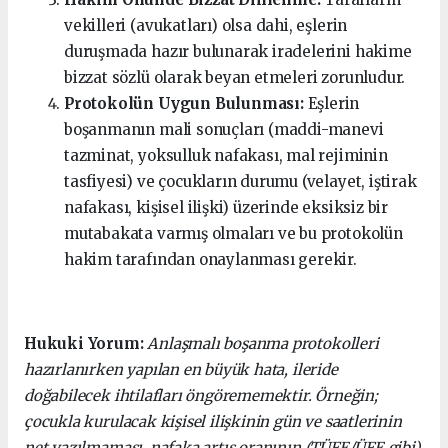
vekilleri (avukatları) olsa dahi, eşlerin
duruşmada hazır bulunarak iradelerini hakime
bizzat sözlü olarak beyan etmeleri zorunludur.
Protokolün Uygun Bulunması:
Eşlerin
boşanmanın mali sonuçları (maddi-manevi
tazminat, yoksulluk nafakası, mal rejiminin
tasfiyesi) ve çocukların durumu (velayet, iştirak
nafakası, kişisel ilişki) üzerinde eksiksiz bir
mutabakata varmış olmaları ve bu protokolün
hakim tarafından onaylanması gerekir.
Hukuki Yorum:
Anlaşmalı boşanma protokolleri
hazırlanırken yapılan en büyük hata, ileride
doğabilecek ihtilafları öngörememektir. Örneğin;
çocukla kurulacak kişisel ilişkinin gün ve saatlerinin
net yazılmaması, nafaka artış oranının (TÜFE/ÜFE gibi)