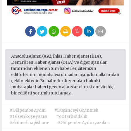
Anadolu Ajansı (AA), İhlas Haber Ajansı (İHA),
Demirören Haber Ajansı (DHA) ve diğer ajanslar
tarafından eklenen tüm haberler, sitemizin
editörlerinin müdahalesi olmadan ajans kanallarından
çekilmektedir. Bu haberlerde yer alan hukuki
muhataplar haberi geçen ajanslar olup sitemizin hiç
bir editörü sorumlu tutulamaz...
#Gülpembe Aydın
#Düşünceyi Giyinmek
#felsefi köşe yazısı
#öz farkındalık
#zihinsel hapishane
#Gülpembe Aydın yazıları