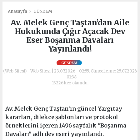
Anasayfa
GÜNDEM
Av. Melek Genç Taştan’dan Aile
Hukukunda Çığır Açacak Dev
Eser Boşanma Davaları
Yayınlandı!
GÜNDEM
(Web Sitesi) - Web Sitesi | 23.07.2026 - 02:55, Güncelleme: 25.07.2026
- 01:38
13226 kez okundu.
Av. Melek Genç Taştan’ın güncel Yargıtay
kararları, dilekçe şablonları ve protokol
örneklerini içeren 1496 sayfalık "Boşanma
Davaları" adlı dev eseri yayınlandı.