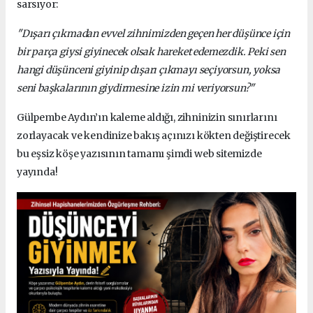
sarsıyor:
"Dışarı çıkmadan evvel zihnimizden geçen her düşünce için
bir parça giysi giyinecek olsak hareket edemezdik. Peki sen
hangi düşünceni giyinip dışarı çıkmayı seçiyorsun, yoksa
seni başkalarının giydirmesine izin mi veriyorsun?"
Gülpembe Aydın’ın kaleme aldığı, zihninizin sınırlarını
zorlayacak ve kendinize bakış açınızı kökten değiştirecek
bu eşsiz köşe yazısının tamamı şimdi web sitemizde
yayında!