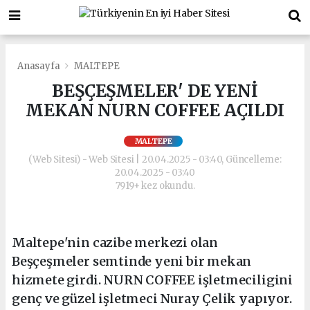
Anasayfa
MALTEPE
BEŞÇEŞMELER' DE YENİ
MEKAN NURN COFFEE AÇILDI
MALTEPE
(Web Sitesi) - Web Sitesi | 20.04.2025 - 03:40, Güncelleme:
20.04.2025 - 03:40
7919+ kez okundu.
Maltepe'nin cazibe merkezi olan
Beşçeşmeler semtinde yeni bir mekan
hizmete girdi. NURN COFFEE işletmeciligini
genç ve güzel işletmeci Nuray Çelik yapıyor.