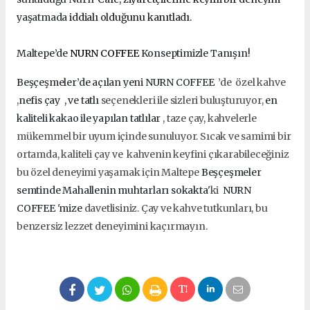
yaşatmada
iddialı olduğunu kanıtladı.
Maltepe’de
NURN COFFEE
Konseptimizle Tanışın!
Beşçeşmeler’de açılan yeni NURN COFFEE
’de özel kahve
,
nefis çay , ve tatlı
seçenekleri ile sizleri buluşturuyor,
en
kaliteli kakao ile yapılan tatlılar
, taze çay, kahvelerle
mükemmel bir uyum içinde sunuluyor. Sıcak ve samimi bir
ortamda, kaliteli çay ve kahvenin keyfini çıkarabileceğiniz
bu özel deneyimi yaşamak için Maltepe
Beşçeşmeler
semtinde
Mahallenin muhtarları sokakta'
ki
NURN
COFFEE 'mize
davetlisiniz. Çay ve kahve tutkunları, bu
benzersiz lezzet deneyimini kaçırmayın.