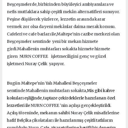
Beşçeşmelerde, birbirinden büyüleyici ambiyanslara ve
nefis mutfaklara sahip çeşitli mekân alternatifleri sunuyor.
Peşine düşülecek yüzlerce, lezzetin arasında karar
vermek zor olsa da yeni mekânlar daima merak konusu.
Cafeleri ve cafe barları ile,Maltepe'nin cazibe merkezi olan
Beşçeşmeler semtinde yeni bir mekan hizmete
girdi.Mahallenin muhtarları sokakta hizmete hizmete
giren NURN COFFEE işletmeciligini genç ve güzel
işletmeci Nuray Çelik yapıyor.
Bugün Maltepe’nin Yalı Mahallesi
Beşçeşmeler
semtinde
Mahallenin muhtarları sokakta
,
Mis gibi kahve
kokuları eşliğinde, taptaze çekirdeklerle hazırlanan özel
lezzetleri
ile
NURN COFFEE
’nin açılışı gerçekleştirildi.
Açılış töreninde, mekanın sahibi
Nuray Çelik
misafirlerine
hafif Belçika
çikolataları ile
hazırlanmış çeşitli tatlıların
sunulduğu
Nurn
Cafe, ziyaretçilerine keyifli bir deneyim