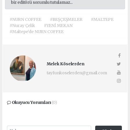
bir editörü sorumlu tutulamaz...
#NURN COFFEE
#BEŞÇEŞMELER
#MALTEPE
#Nuray Çelik
#YENİ MEKAN
#Maltepe’de NURN COFFEE
Melek Köselerden
tayfunkoselerden@gmail.com
Okuyucu Yorumları
(0)