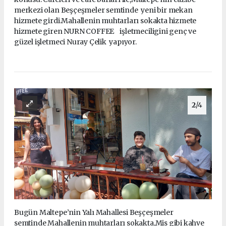
merkezi olan Beşçeşmeler semtinde yeni bir mekan
hizmete girdi.Mahallenin muhtarları sokakta hizmete
hizmete giren NURN COFFEE işletmeciligini genç ve
güzel işletmeci Nuray Çelik yapıyor.
2
/4
Bugün Maltepe’nin Yalı Mahallesi Beşçeşmeler
semtinde Mahallenin muhtarları sokakta,Mis gibi kahve