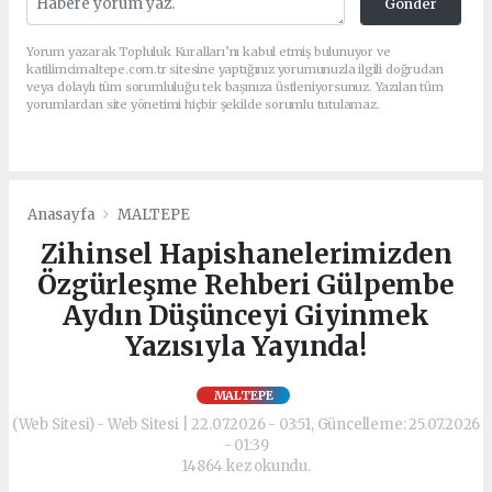
Gönder
Yorum yazarak Topluluk Kuralları’nı kabul etmiş bulunuyor ve
katilimcimaltepe.com.tr sitesine yaptığınız yorumunuzla ilgili doğrudan
veya dolaylı tüm sorumluluğu tek başınıza üstleniyorsunuz. Yazılan tüm
yorumlardan site yönetimi hiçbir şekilde sorumlu tutulamaz.
Anasayfa
MALTEPE
Zihinsel Hapishanelerimizden
Özgürleşme Rehberi Gülpembe
Aydın Düşünceyi Giyinmek
Yazısıyla Yayında!
MALTEPE
(Web Sitesi) - Web Sitesi | 22.07.2026 - 03:51, Güncelleme: 25.07.2026
- 01:39
14864 kez okundu.