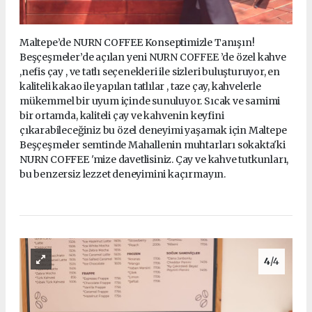
Maltepe’de NURN COFFEE Konseptimizle Tanışın!
Beşçeşmeler’de açılan yeni NURN COFFEE ’de özel kahve
,nefis çay , ve tatlı seçenekleri ile sizleri buluşturuyor, en
kaliteli kakao ile yapılan tatlılar , taze çay, kahvelerle
mükemmel bir uyum içinde sunuluyor. Sıcak ve samimi
bir ortamda, kaliteli çay ve kahvenin keyfini
çıkarabileceğiniz bu özel deneyimi yaşamak için Maltepe
Beşçeşmeler semtinde Mahallenin muhtarları sokakta'ki
NURN COFFEE 'mize davetlisiniz. Çay ve kahve tutkunları,
bu benzersiz lezzet deneyimini kaçırmayın.
4
/4