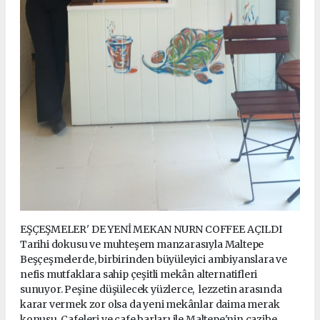
EŞÇEŞMELER' DE YENİ MEKAN NURN COFFEE AÇILDI
Tarihi dokusu ve muhteşem manzarasıyla Maltepe
Beşçeşmelerde, birbirinden büyüleyici ambiyanslara ve
nefis mutfaklara sahip çeşitli mekân alternatifleri
sunuyor. Peşine düşülecek yüzlerce, lezzetin arasında
karar vermek zor olsa da yeni mekânlar daima merak
konusu. Cafeleri ve cafe barları ile,Maltepe'nin cazibe