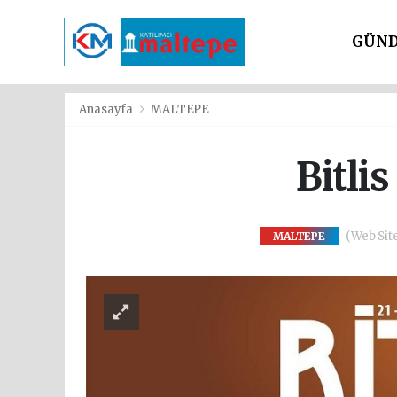
GÜN
SİYAS
Anasayfa
MALTEPE
Bitli
(Web Site
MALTEPE