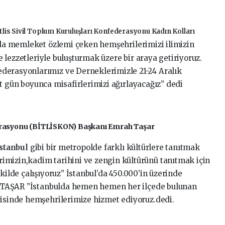
tlis Sivil Toplum Kuruluşları Konfederasyonu Kadın Kolları
da memleket özlemi çeken hemşehrilerimizi ilimizin
ve lezzetleriyle buluşturmak üzere bir araya getiriyoruz.
derasyonlarımız ve Derneklerimizle 21-24 Aralık
t gün boyunca misafirlerimizi ağırlayacağız” dedi
ederasyonu (BİTLİSKON) Başkanı Emrah Taşar
İstanbul
gibi bir metropolde farklı kültürlere tanıtmak
imizin,kadim tarihini ve zengin kültürünü tanıtmak için
kilde çalışıyoruz” İstanbul’da 450.000’in üzerinde
rah TAŞAR ”İstanbulda hemen hemen her ilçede bulunan
risinde hemşehrilerimize hizmet ediyoruz.dedi.