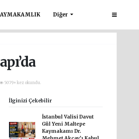
AYMAKAMLIK
Diğer
apı’da
5079+ kez okundu.
İlginizi Çekebilir
İstanbul Valisi Davut
Gül Yeni Maltepe
Kaymakamı Dr.
Mehmet Akçay’ı Kabul