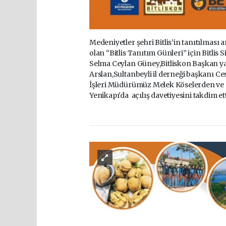
Medeniyetler şehri Bitlis’in tanıtılması
olan “Bitlis Tanıtım Günleri” için Bitli
Selma Ceylan Güney,Bitliskon Başkan ya
Arslan,Sultanbeyli il derneği başkanı Ce
İşleri Müdürümüz Melek Köselerden ve 
Yenikapı'da açılış davetiyesini takdim ett