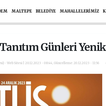
DEM
MALTEPE
BELEDİYE
MAHALLELERİMİZ
K
İ PARTİLER
SPOR
POLİS & ADLİYE
s Tanıtım Günleri Yenik
si) - Web Sitesi | 20.12.2023 - 08:44, Güncelleme: 20.12.2023 - 11:56