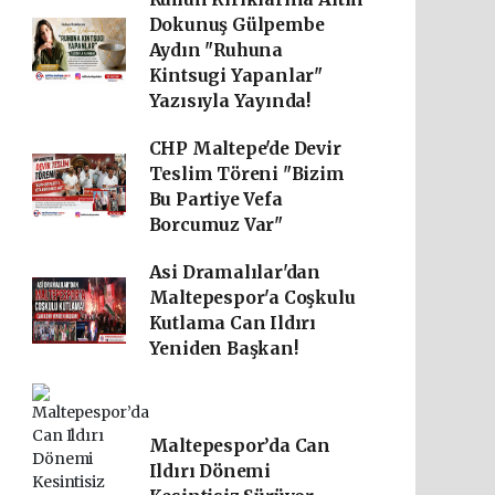
Dokunuş Gülpembe
Aydın "Ruhuna
Kintsugi Yapanlar"
Yazısıyla Yayında!
CHP Maltepe'de Devir
Teslim Töreni "Bizim
Bu Partiye Vefa
Borcumuz Var"
Asi Dramalılar'dan
Maltepespor'a Coşkulu
Kutlama Can Ildırı
Yeniden Başkan!
Maltepespor’da Can
Ildırı Dönemi