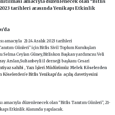
anıtılması amacıyla düzenlenecek olan “Bitlis
 2023 tarihleri arasında Yenikapı Etkinlik
pı’da
ması amacıyla
21-24 Aralık 2023 tarihleri
Tanıtım Günleri” için
Bitlis Sivil Toplum Kuruluşları
ı Selma Ceylan Güney,Bitliskon Başkan yardımcısı Veli
ay Arslan,Sultanbeyli il derneği başkanı Cesari
tiyaz sahibi , Yazı İşleri Müdürümüz
Melek Köselerden
Köselerden'e Bitlis Yenikapı'da
açılış davetiyesini
ası amacıyla düzenlenecek olan “Bitlis Tanıtım Günleri”, 21-
ikapı Etkinlik Alanında yapılacak.