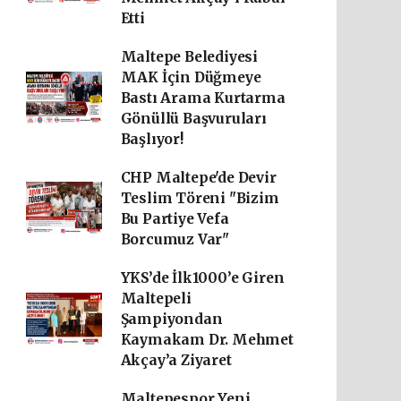
Etti
Maltepe Belediyesi
MAK İçin Düğmeye
Bastı Arama Kurtarma
Gönüllü Başvuruları
Başlıyor!
CHP Maltepe'de Devir
Teslim Töreni "Bizim
Bu Partiye Vefa
Borcumuz Var"
YKS’de İlk1000’e Giren
Maltepeli
Şampiyondan
Kaymakam Dr. Mehmet
Akçay’a Ziyaret
Maltepespor Yeni