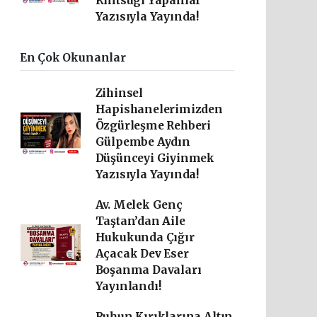
Kintsugi Yapanlar"
Yazısıyla Yayında!
En Çok Okunanlar
Zihinsel
Hapishanelerimizden
Özgürleşme Rehberi
Gülpembe Aydın
Düşünceyi Giyinmek
Yazısıyla Yayında!
Av. Melek Genç
Taştan’dan Aile
Hukukunda Çığır
Açacak Dev Eser
Boşanma Davaları
Yayınlandı!
Ruhun Kırıklarına Altın