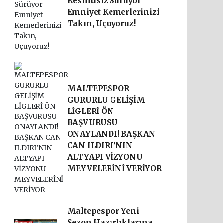
Kesintisiz Sürüyor
Emniyet Kemerlerinizi
Takın, Uçuyoruz!
MALTEPESPOR
GURURLU GELİŞİM
LİGLERİ ÖN
BAŞVURUSU
ONAYLANDI! BAŞKAN
CAN ILDIRI’NIN
ALTYAPI VİZYONU
MEYVELERİNİ VERİYOR
Maltepespor Yeni
Sezon Hazırlıklarına