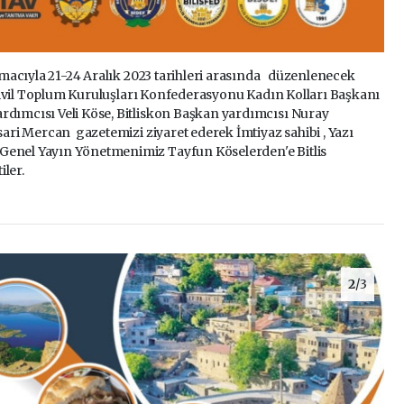
 amacıyla 21-24 Aralık 2023 tarihleri arasında düzenlenecek
s Sivil Toplum Kuruluşları Konfederasyonu Kadın Kolları Başkanı
rdımcısı Veli Köse, Bitliskon Başkan yardımcısı Nuray
sari Mercan gazetemizi ziyaret ederek İmtiyaz sahibi , Yazı
Genel Yayın Yönetmenimiz Tayfun Köselerden'e Bitlis
iler.
2
/3