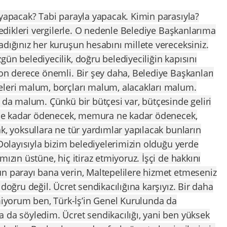
 yapacak? Tabi parayla yapacak. Kimin parasıyla?
ödedikleri vergilerle. O nedenle Belediye Başkanlarıma
adığınız her kuruşun hesabını millete vereceksiniz.
ün belediyecilik, doğru belediyeciliğin kapısını
son derece önemli. Bir şey daha, Belediye Başkanları
eleri malum, borçları malum, alacakları malum.
r da malum. Çünkü bir bütçesi var, bütçesinde geliri
ye ne kadar ödenecek, memura ne kadar ödenecek,
k, yoksullara ne tür yardımlar yapılacak bunların
 Dolayısıyla bizim belediyelerimizin olduğu yerde
mızın üstüne, hiç itiraz etmiyoruz. İşçi de hakkını
ün parayı bana verin, Maltepelilere hizmet etmeseniz
 doğru değil. Ücret sendikacılığına karşıyız. Bir daha
yorum ben, Türk-İş’in Genel Kurulunda da
 da söyledim. Ücret sendikacılığı, yani ben yüksek