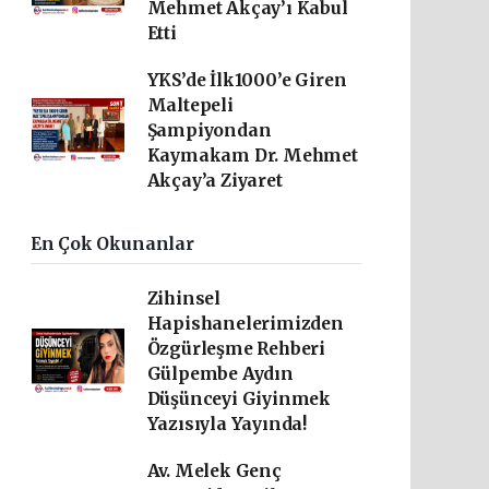
Mehmet Akçay’ı Kabul
Etti
YKS’de İlk1000’e Giren
Maltepeli
Şampiyondan
Kaymakam Dr. Mehmet
Akçay’a Ziyaret
En Çok Okunanlar
Zihinsel
Hapishanelerimizden
Özgürleşme Rehberi
Gülpembe Aydın
Düşünceyi Giyinmek
Yazısıyla Yayında!
Av. Melek Genç