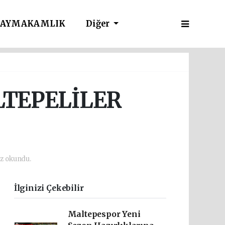
AYMAKAMLIK
Diğer
LTEPELİLER
ez okundu.
İlginizi Çekebilir
Maltepespor Yeni