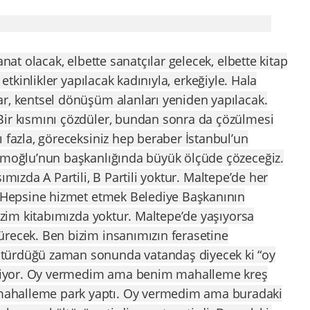
anat olacak, elbette sanatçılar gelecek, elbette kitap
 etkinlikler yapılacak kadınıyla, erkeğiyle. Hala
ar, kentsel dönüşüm alanları yeniden yapılacak.
Bir kısmını çözdüler, bundan sonra da çözülmesi
ı fazla, göreceksiniz hep beraber İstanbul’un
mamoğlu’nun başkanlığında büyük ölçüde çözeceğiz.
ımızda A Partili, B Partili yoktur. Maltepe’de her
r. Hepsine hizmet etmek Belediye Başkanının
bizim kitabımızda yoktur. Maltepe’de yaşıyorsa
ürecek. Ben bizim insanımızın ferasetine
türdüğü zaman sonunda vatandaş diyecek ki “oy
iyor. Oy vermedim ama benim mahalleme kreş
ahalleme park yaptı. Oy vermedim ama buradaki