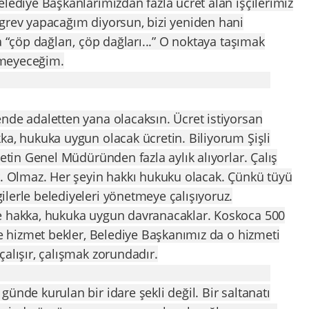
elediye Başkanlarımızdan fazla ücret alan işçilerimiz
 grev yapacağım diyorsun, bizi yeniden hani
a “çöp dağları, çöp dağları...” O noktaya taşımak
ermeyeceğim.
nde adaletten yana olacaksın. Ücret istiyorsan
ka, hukuka uygun olacak ücretin. Biliyorum Şişli
letin Genel Müdüründen fazla aylık alıyorlar. Çalış
r. Olmaz. Her şeyin hakkı hukuku olacak. Çünkü tüyü
lerle belediyeleri yönetmeye çalışıyoruz.
e hakka, hukuka uygun davranacaklar. Koskoca 500
pe hizmet bekler, Belediye Başkanımız da o hizmeti
çalışır, çalışmak zorundadır.
ünde kurulan bir idare şekli değil. Bir saltanatı