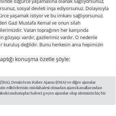
kesinde özgürce yaşamasına olanak sağlıyorsunuz,
sunuz, sosyal devleti inşa ediyorsunuz. Dolayısıyla
ürce yaşamak istiyor ve bu imkanı sağlıyorsunuz.
ideri Gazi Mustafa Kemal ve onun silah
zilerimizdir. Vatan toprağının her karışında
in gözyaşı vardır, gazilerimiz vardır. O nedenle
ir kuruluş değildir. Bunu herkesin ama hepimizin
yaptığı konuşma özetle şöyle:
 (İHA), Demirören Haber Ajansı (DHA) ve diğer ajanslar
izin editörlerinin müdahalesi olmadan ajans kanallarından
ukuki muhataplar haberi geçen ajanslar olup sitemizin hiç bir