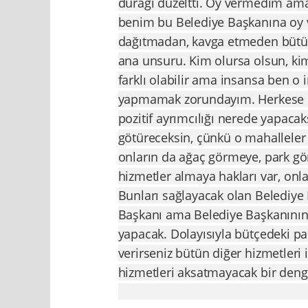
durağı düzeltti. Oy vermedim ama 
benim bu Belediye Başkanına oy
dağıtmadan, kavga etmeden bütün 
ana unsuru. Kim olursa olsun, kimliğ
farklı olabilir ama insansa ben 
yapmamak zorundayım. Herkese eş
pozitif ayrımcılığı nerede yapaca
götüreceksin, çünkü o mahalleler 
onların da ağaç görmeye, park gör
hizmetler almaya hakları var, onla
Bunları sağlayacak olan Belediye 
Başkanı ama Belediye Başkanının b
yapacak. Dolayısıyla bütçedeki par
verirseniz bütün diğer hizmetleri
hizmetleri aksatmayacak bir deng