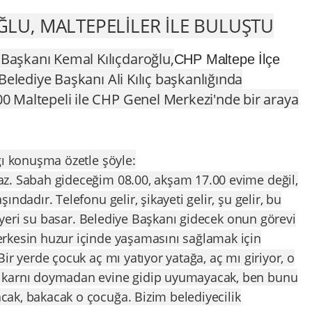
ĞLU, MALTEPELİLER İLE BULUŞTU
 Başkanı Kemal Kılıçdaroğlu,
CHP Maltepe İlçe
elediye Başkanı Ali Kılıç başkanlığında
00 Maltepeli ile CHP Genel Merkezi'nde bir araya
ğı konuşma özetle şöyle:
z. Sabah gideceğim 08.00, akşam 17.00 evime değil,
ndadır. Telefonu gelir, şikayeti gelir, şu gelir, bu
ir yeri su basar. Belediye Başkanı gidecek onun görevi
rkesin huzur içinde yaşamasını sağlamak için
ir yerde çocuk aç mı yatıyor yatağa, aç mı giriyor, o
 karnı doymadan evine gidip uyumayacak, ben bunu
ak, bakacak o çocuğa. Bizim belediyecilik