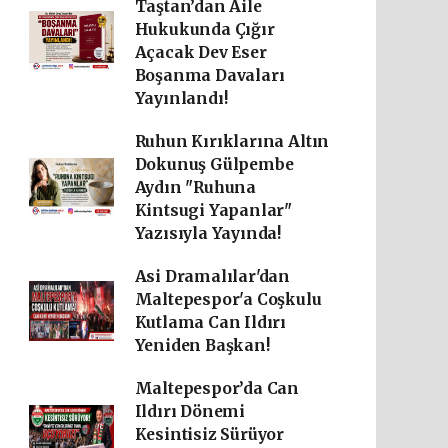
Taştan’dan Aile
Hukukunda Çığır
Açacak Dev Eser
Boşanma Davaları
Yayınlandı!
Ruhun Kırıklarına Altın
Dokunuş Gülpembe
Aydın "Ruhuna
Kintsugi Yapanlar"
Yazısıyla Yayında!
Asi Dramalılar'dan
Maltepespor'a Coşkulu
Kutlama Can Ildırı
Yeniden Başkan!
Maltepespor’da Can
Ildırı Dönemi
Kesintisiz Sürüyor