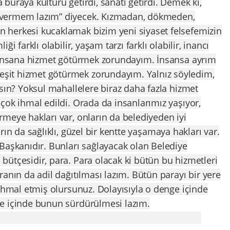
buraya kültürü getirdi, sanatı getirdi. Demek ki,
 vermem lazım” diyecek. Kızmadan, dökmeden,
herkesi kucaklamak bizim yeni siyaset felsefemizin
i farklı olabilir, yaşam tarzı farklı olabilir, inancı
o insana hizmet götürmek zorundayım. İnsansa ayrım
it hizmet götürmek zorundayım. Yalnız söyledim,
ksın? Yoksul mahallelere biraz daha fazla hizmet
çok ihmal edildi. Orada da insanlarımız yaşıyor,
meye hakları var, onların da belediyeden iyi
rın da sağlıklı, güzel bir kentte yaşamaya hakları var.
Başkanıdır. Bunları sağlayacak olan Belediye
ütçesidir, para. Para olacak ki bütün bu hizmetleri
anın da adil dağıtılması lazım. Bütün parayı bir yere
 ihmal etmiş olursunuz. Dolayısıyla o denge içinde
e içinde bunun sürdürülmesi lazım.