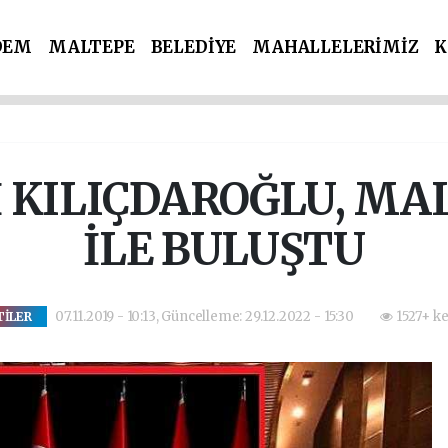
DEM
MALTEPE
BELEDİYE
MAHALLELERİMİZ
K
İ PARTİLER
SPOR
POLİS & ADLİYE
İ KILIÇDAROĞLU, MA
İLE BULUŞTU
07.11.2019 - 10:13, Güncelleme: 29.12.2022 - 15:30
1527+ k
TİLER