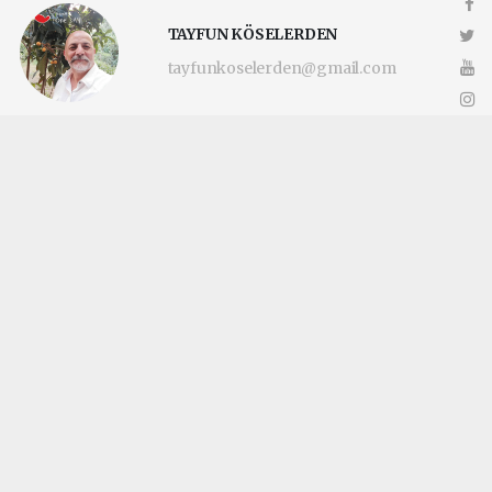
TAYFUN KÖSELERDEN
tayfunkoselerden@gmail.com
Okuyucu Yorumları
(0)
Gönder
Yorum yazarak Topluluk Kuralları’nı kabul etmiş bulunuyor ve
katilimcimaltepe.com.tr sitesine yaptığınız yorumunuzla ilgili doğrudan veya
dolaylı tüm sorumluluğu tek başınıza üstleniyorsunuz. Yazılan tüm yorumlardan
site yönetimi hiçbir şekilde sorumlu tutulamaz.
haber paketi
haber scripti
haber yazılımı