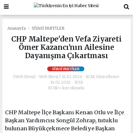
Anasayfa
SİYASİ PARTİLER
CHP Maltepe'den Vefa Ziyareti
Ömer Kazancı’nın Ailesine
Dayanışma Çıkartması
SİYASİ PARTİLER
(Web Sitesi) - Web Sitesi | 14.02.2026 - 10:18, Güncelleme:
14.02.2026 - 10:18
10780+ kez okundu.
CHP Maltepe İlçe Başkanı Kenan Otlu ve İlçe
Başkan Yardımcısı Songül Zohrap, tutuklu
bulunan Büyükçekmece Belediye Başkan