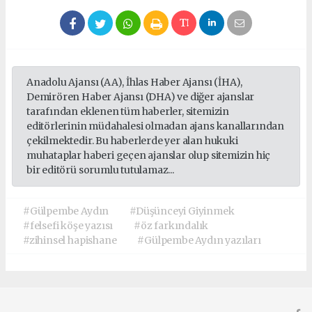
Anadolu Ajansı (AA), İhlas Haber Ajansı (İHA),
Demirören Haber Ajansı (DHA) ve diğer ajanslar
tarafından eklenen tüm haberler, sitemizin
editörlerinin müdahalesi olmadan ajans kanallarından
çekilmektedir. Bu haberlerde yer alan hukuki
muhataplar haberi geçen ajanslar olup sitemizin hiç
bir editörü sorumlu tutulamaz...
#Gülpembe Aydın
#Düşünceyi Giyinmek
#felsefi köşe yazısı
#öz farkındalık
#zihinsel hapishane
#Gülpembe Aydın yazıları