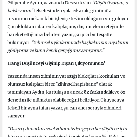
Gülpembe Aydın, yazısında Descartes'ın
"Düşünüyorum, o
halde varım"
felsefesinden yola çıkarak, günümüz
insanının mekanik bir işleyişe teslim olduğunu vurguluyor.
Çocukluktan itibaren kalıplaşmış düşüncelerin eteğinde
hareket ettiğimizi belirten yazar, çarpıcı bir tespitte
bulunuyor:
"Zihinsel uykularımızda başkalarının rüyalarını
görüyoruz ve bunu kendi gerçeğimiz sanıyoruz."
Hangi Düşünceyi Giyinip Dışarı Çıkıyorsunuz?
Yazısında insan zihninin yarattığı blokajları, korkuları ve
olumsuz kalıpları birer "zihinsel hapishane" olarak
tanımlayan Aydın, kurtuluşun ancak
öz farkındalık
ve
öz
denetim
ile mümkün olabileceğini belirtiyor. Okuyucuya
felsefi bir ayna tutan yazar, şu can alıcı soruyla zihinleri
sarsıyor:
"Dışarı çıkmadan evvel zihnimizden geçen her düşünce için
bir parça giysi giyinecek olsak hareket edemezdik. Peki sen