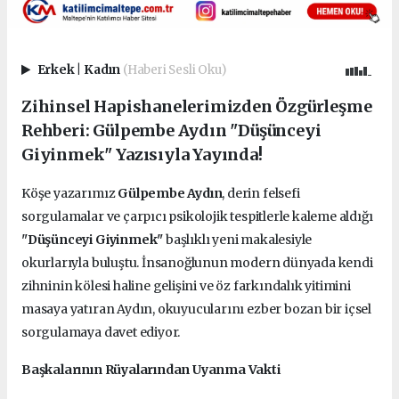
Erkek
|
Kadın
(Haberi Sesli Oku)
Zihinsel Hapishanelerimizden Özgürleşme
Rehberi: Gülpembe Aydın "Düşünceyi
Giyinmek" Yazısıyla Yayında!
Köşe yazarımız
Gülpembe Aydın
, derin felsefi
sorgulamalar ve çarpıcı psikolojik tespitlerle kaleme aldığı
"Düşünceyi Giyinmek"
başlıklı yeni makalesiyle
okurlarıyla buluştu. İnsanoğlunun modern dünyada kendi
zihninin kölesi haline gelişini ve öz farkındalık yitimini
masaya yatıran Aydın, okuyucularını ezber bozan bir içsel
sorgulamaya davet ediyor.
Başkalarının Rüyalarından Uyanma Vakti