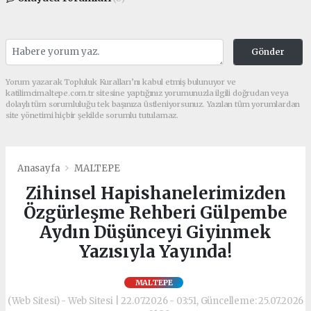
Gönder
Yorum yazarak Topluluk Kuralları’nı kabul etmiş bulunuyor ve
katilimcimaltepe.com.tr sitesine yaptığınız yorumunuzla ilgili doğrudan veya
dolaylı tüm sorumluluğu tek başınıza üstleniyorsunuz. Yazılan tüm yorumlardan
site yönetimi hiçbir şekilde sorumlu tutulamaz.
Anasayfa
MALTEPE
Zihinsel Hapishanelerimizden
Özgürleşme Rehberi Gülpembe
Aydın Düşünceyi Giyinmek
Yazısıyla Yayında!
MALTEPE
(Web Sitesi) - Web Sitesi | 22.07.2026 - 03:51, Güncelleme: 25.07.2026