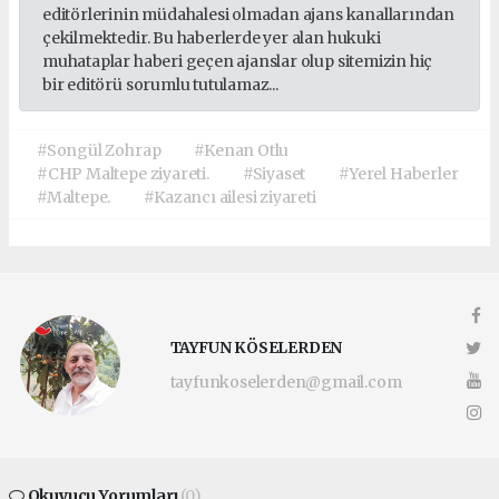
editörlerinin müdahalesi olmadan ajans kanallarından
çekilmektedir. Bu haberlerde yer alan hukuki
muhataplar haberi geçen ajanslar olup sitemizin hiç
bir editörü sorumlu tutulamaz...
#Songül Zohrap
#Kenan Otlu
#CHP Maltepe ziyareti.
#Siyaset
#Yerel Haberler
#Maltepe.
#Kazancı ailesi ziyareti
TAYFUN KÖSELERDEN
tayfunkoselerden@gmail.com
Okuyucu Yorumları
(0)