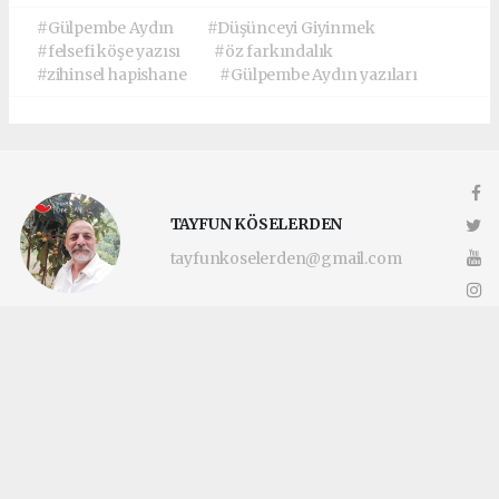
#Gülpembe Aydın
#Düşünceyi Giyinmek
#felsefi köşe yazısı
#öz farkındalık
#zihinsel hapishane
#Gülpembe Aydın yazıları
TAYFUN KÖSELERDEN
tayfunkoselerden@gmail.com
Okuyucu Yorumları
(0)
Gönder