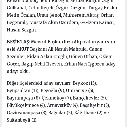
Kenan Malkoç, Bekir Karagül, Serdar Kurşun,Özgür
Gülkanat, Çetin Keçeli, Özgür Düzgün, Turgay Keskin,
Metin Öcalan, Umut Şenol, Muhterem Aktaş, Orhan
Beğenmiş, Mustafa Akın Özerdem, G.Gizem Karasu,
Hasan Sezgin.
BEŞİKTAŞ:
Mevcut Başkan Rıza Akpolat’ın yanı sıra
eski AKUT Başkanı Ali Nasuh Mahruki, Canan
Sezenler, Fidan Aslan Eroğlu, Gönen Orhan, Özlem
Göçer, Ragıp Nebil İlseven, Erhan Naci İşgözen aday
adayı oldu.
Diğer ilçelerdeki aday sayıları: Beykoz (13),
Eyüpsultan (13), Beyoğlu (9), Ümraniye (6),
Bayrampaşa (8), Çekmeköy (7), Bahçelievler (5),
Büyükçekmece (4), Arnavutköy (4), Başakşehir (3),
Gaziosmanpaşa (3), Bağcılar (2), Kâğıthane (2) ve
Sultanbeyli (1).