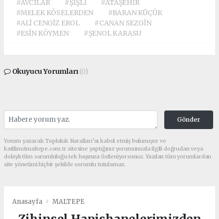
#AVCILAR
#ŞİŞLİ
#ATAŞEHİR
#MELEK KÖSELERDEN
#BARAN KÜÇÜK
#ALİ CENGİZ EROL
#CANAN SEZGİN
#ESİN KÖYMEN
#ŞENOL KARASU
Okuyucu Yorumları
(0)
Gönder
Yorum yazarak Topluluk Kuralları’nı kabul etmiş bulunuyor ve
katilimcimaltepe.com.tr sitesine yaptığınız yorumunuzla ilgili doğrudan veya
dolaylı tüm sorumluluğu tek başınıza üstleniyorsunuz. Yazılan tüm yorumlardan
site yönetimi hiçbir şekilde sorumlu tutulamaz.
Anasayfa
MALTEPE