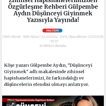
Zihinsel Hapishanelerimizden
Özgürleşme Rehberi Gülpembe
Aydın Düşünceyi Giyinmek
Yazısıyla Yayında!
MALTEPE
(Web Sitesi) - Web Sitesi | 22.07.2026 - 03:51, Güncelleme: 25.07.2026
- 01:39
14388 kez okundu.
Köşe yazarı Gülpembe Aydın, "Düşünceyi
Giyinmek" adlı makalesinde zihinsel
hapishanelerimizi, öz farkındalığı ve
düşüncelerin efendisi olmayı anlatıyor.