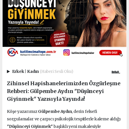
Erkek
|
Kadın
(Haberi Sesli Oku)
Zihinsel Hapishanelerimizden Özgürleşme
Rehberi: Gülpembe Aydın "Düşünceyi
Giyinmek" Yazısıyla Yayında!
Köşe yazarımız
Gülpembe Aydın
, derin felsefi
sorgulamalar ve çarpıcı psikolojik tespitlerle kaleme aldığı
"Düşünceyi Giyinmek"
başlıklı yeni makalesiyle