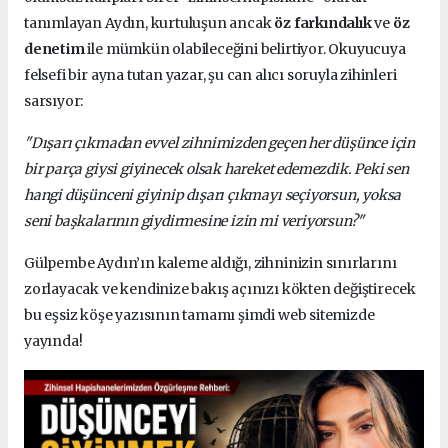
tanımlayan Aydın, kurtuluşun ancak
öz farkındalık
ve
öz
denetim
ile mümkün olabileceğini belirtiyor. Okuyucuya
felsefi bir ayna tutan yazar, şu can alıcı soruyla zihinleri
sarsıyor:
"Dışarı çıkmadan evvel zihnimizden geçen her düşünce için
bir parça giysi giyinecek olsak hareket edemezdik. Peki sen
hangi düşünceni giyinip dışarı çıkmayı seçiyorsun, yoksa
seni başkalarının giydirmesine izin mi veriyorsun?"
Gülpembe Aydın’ın kaleme aldığı, zihninizin sınırlarını
zorlayacak ve kendinize bakış açınızı kökten değiştirecek
bu eşsiz köşe yazısının tamamı şimdi web sitemizde
yayında!