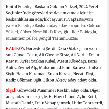
Kartal Belediye Başkanı Gökhan Yüksel, 2024 Yerel
Seçimleri’nde görevlerine devam etmek için ilçe
başkanlıklarına adaylık başvurusu yaptı.
Başvuru
yapan Belediye Başkan aday adayları şunlar. Gökhan
Yüksel, Gülşen Neşe Büklü Koçyiğit, İlker Bakioglu,
Muammer Çelebi, Şengül Tarhan Buztaş
KADIKÖY:
Görevdeki Şerdil Dara Odabaşı’nın yanı
sıra Gürsel Tekin, Ali Güvenç Kiraz, Ali Narin, Ercan
Karasu, Ayfer Yazkan Kubal, Mesut Kösedağı, Barış
Antik, Zeynel Alp, Muhammed Emin Karavar, Hakan
Şişik, Hasan Karaman, Ercan Karasu, Necati Ekşi,
Kadir Gökmen Öğüt, Fikret Aksoy aday adayı oldu.
ŞİŞLİ:
Görevdeki Muammer Keskin aday oldu. Diğer
aday adayları ise şöyle: H. Hayri İnönü, Aylin Kotil,
Mustafa Demir, Emin Vahap Şimşek, Hıdır Tanrıverdi,