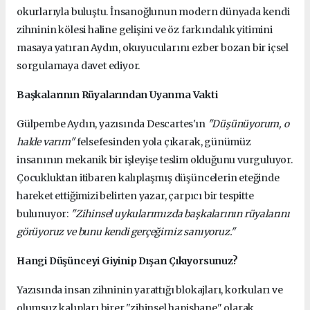
okurlarıyla buluştu. İnsanoğlunun modern dünyada kendi
zihninin kölesi haline gelişini ve öz farkındalık yitimini
masaya yatıran Aydın, okuyucularını ezber bozan bir içsel
sorgulamaya davet ediyor.
Başkalarının Rüyalarından Uyanma Vakti
Gülpembe Aydın, yazısında Descartes'ın
"Düşünüyorum, o
halde varım"
felsefesinden yola çıkarak, günümüz
insanının mekanik bir işleyişe teslim olduğunu vurguluyor.
Çocukluktan itibaren kalıplaşmış düşüncelerin eteğinde
hareket ettiğimizi belirten yazar, çarpıcı bir tespitte
bulunuyor:
"Zihinsel uykularımızda başkalarının rüyalarını
görüyoruz ve bunu kendi gerçeğimiz sanıyoruz."
Hangi Düşünceyi Giyinip Dışarı Çıkıyorsunuz?
Yazısında insan zihninin yarattığı blokajları, korkuları ve
olumsuz kalıpları birer "zihinsel hapishane" olarak