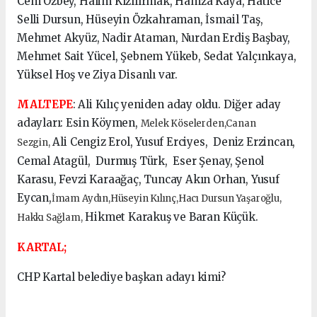
Cem Özbey, Halim Kızılırmak, Hamza Kaya, Hatice
Selli Dursun, Hüseyin Özkahraman, İsmail Taş,
Mehmet Akyüz, Nadir Ataman, Nurdan Erdiş Başbay,
Mehmet Sait Yücel, Şebnem Yükeb, Sedat Yalçınkaya,
Yüksel Hoş ve Ziya Disanlı var.
MALTEPE
: Ali Kılıç yeniden aday oldu. Diğer aday
adayları: Esin Köymen,
Melek Köselerden,Canan
Ali Cengiz Erol, Yusuf Erciyes, Deniz Erzincan,
Sezgin,
Cemal Atagül, Durmuş Türk, Eser Şenay, Şenol
Karasu, Fevzi Karaağaç, Tuncay Akın Orhan, Yusuf
Eycan,
İmam Aydın,Hüseyin Kılınç,Hacı Dursun Yaşaroğlu,
Hikmet Karakuş ve Baran Küçük.
Hakkı Sağlam,
KARTAL;
CHP Kartal belediye başkan adayı kimi?