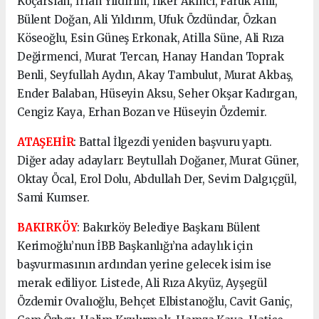
Koçarslan, İrfan Yıldırım, İlker Akıncı, Faruk Anıl,
Bülent Doğan, Ali Yıldırım, Ufuk Özdündar, Özkan
Köseoğlu, Esin Güneş Erkonak, Atilla Süne, Ali Rıza
Değirmenci, Murat Tercan, Hanay Handan Toprak
Benli, Seyfullah Aydın, Akay Tambulut, Murat Akbaş,
Ender Balaban, Hüseyin Aksu, Seher Okşar Kadırgan,
Cengiz Kaya, Erhan Bozan ve Hüseyin Özdemir.
ATAŞEHİR
: Battal İlgezdi yeniden başvuru yaptı.
Diğer aday adayları: Beytullah Doğaner, Murat Güner,
Oktay Öcal, Erol Dolu, Abdullah Der, Sevim Dalgıçgül,
Sami Kumser.
BAKIRKÖY
: Bakırköy Belediye Başkanı Bülent
Kerimoğlu’nun İBB Başkanlığı’na adaylık için
başvurmasının ardından yerine gelecek isim ise
merak ediliyor. Listede, Ali Rıza Akyüz, Ayşegül
Özdemir Ovalıoğlu, Behçet Elbistanoğlu, Cavit Ganiç,