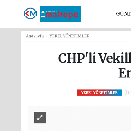
GÜN
SİYAS
Anasayfa
YEREL YÖNETİMLER
CHP'li Vekil
En
(İHA
YEREL YÖNETİMLER