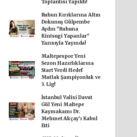
Toplantısı Yapıldı!
Ruhun Kırıklarına Altın
Dokunuş Gülpembe
Aydın "Ruhuna
Kintsugi Yapanlar"
Yazısıyla Yayında!
Maltepespor Yeni
Sezon Hazırlıklarına
Start Verdi Hedef
Mutlak Şampiyonluk ve
3. Lig!
İstanbul Valisi Davut
Gül Yeni Maltepe
Kaymakamı Dr.
Mehmet Akçay’ı Kabul
Etti