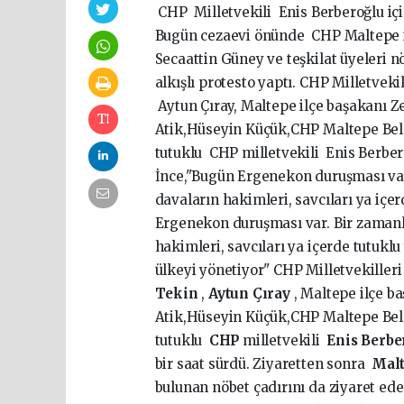
CHP Milletvekili Enis Berberoğlu iç
Bugün cezaevi önünde CHP Maltepe il
Secaattin Güney ve teşkilat üyeleri nö
alkışlı protesto yaptı. CHP Milletve
Aytun Çıray, Maltepe ilçe başakanı 
Atik,Hüseyin Küçük,CHP Maltepe Bel
tutuklu CHP milletvekili Enis Berbe
İnce,"Bugün Ergenekon duruşması var. 
davaların hakimleri, savcıları ya içe
Ergenekon duruşması var. Bir zamanlar
hakimleri, savcıları ya içerde tutuklu
ülkeyi yönetiyor" CHP Milletvekiller
Tekin
,
Aytun Çıray
, Maltepe ilçe b
Atik,Hüseyin Küçük,CHP Maltepe Bel
tutuklu
CHP
milletvekili
Enis Berbe
bir saat sürdü. Ziyaretten sonra
Mal
bulunan nöbet çadırını da ziyaret ed