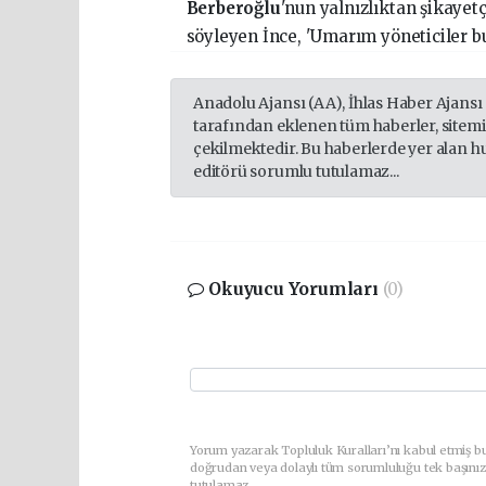
Berbero
ğ
lu
'nun yalnızlıktan şikayet
söyleyen İnce, 'Umarım yöneticiler bu
Anadolu Ajansı (AA), İhlas Haber Ajansı
tarafından eklenen tüm haberler, sitem
çekilmektedir. Bu haberlerde yer alan h
editörü sorumlu tutulamaz...
Okuyucu Yorumları
(0)
Yorum yazarak Topluluk Kuralları’nı kabul etmiş bu
doğrudan veya dolaylı tüm sorumluluğu tek başınız
tutulamaz.