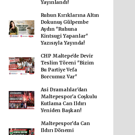
Yayınlandı!
Ruhun Kırıklarına Altın
Dokunuş Gülpembe
Aydın "Ruhuna
Kintsugi Yapanlar"
Yazısıyla Yayında!
CHP Maltepe'de Devir
Teslim Töreni "Bizim
Bu Partiye Vefa
Borcumuz Var"
Asi Dramalılar'dan
Maltepespor'a Coşkulu
Kutlama Can Ildırı
Yeniden Başkan!
Maltepespor’da Can
Ildırı Dönemi