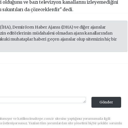
çi olduğunu ve bazı televizyon kanallarını izleyemediğini
 sıkıntıları da çözeceklerdir" dedi.
 (İHA), Demirören Haber Ajansı (DHA) ve diğer ajanslar
izin editörlerinin müdahalesi olmadan ajans kanallarından
ukuki muhataplar haberi geçen ajanslar olup sitemizin hiç bir
Gönder
lunuyor ve katilimcimaltepe.com.tr sitesine yaptığınız yorumunuzla ilgili
a üstleniyorsunuz. Yazılan tüm yorumlardan site yönetimi hiçbir şekilde sorumlu