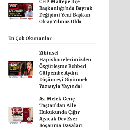
CHP Maltepe İlçe
Başkanlığı'nda Bayrak
Değişimi Yeni Başkan
Olcay Yılmaz Oldu
En Çok Okunanlar
Zihinsel
Hapishanelerimizden
Özgürleşme Rehberi
Gülpembe Aydın
Düşünceyi Giyinmek
Yazısıyla Yayında!
Av. Melek Genç
Taştan’dan Aile
Hukukunda Çığır
Açacak Dev Eser
Boşanma Davaları