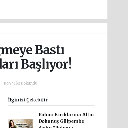
ğmeye Bastı
rı Başlıyor!
5941 kez okundu.
İlginizi Çekebilir
Ruhun Kırıklarına Altın
Dokunuş Gülpembe
Aydın "Ruhuna