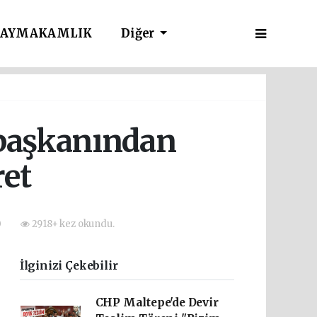
AYMAKAMLIK
Diğer
e başkanından
ret
0
2918+ kez okundu.
İlginizi Çekebilir
CHP Maltepe'de Devir