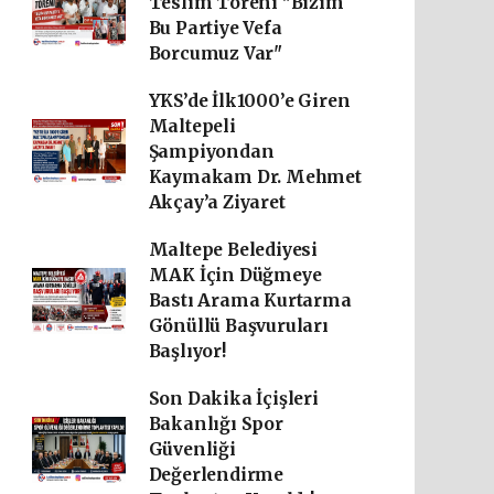
Teslim Töreni "Bizim
Bu Partiye Vefa
Borcumuz Var"
YKS’de İlk1000’e Giren
Maltepeli
Şampiyondan
Kaymakam Dr. Mehmet
Akçay’a Ziyaret
Maltepe Belediyesi
MAK İçin Düğmeye
Bastı Arama Kurtarma
Gönüllü Başvuruları
Başlıyor!
Son Dakika İçişleri
Bakanlığı Spor
Güvenliği
Değerlendirme