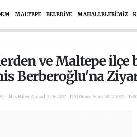
DEM
MALTEPE
BELEDİYE
MAHALLELERİMİZ
K
İ PARTİLER
SPOR
POLİS & ADLİYE
lerden ve Maltepe ilç
is Berberoğlu'na Ziya
) - İhlas Haber Ajansı | 21.06.2017 - 15:57, Güncelleme: 29.12.2022 - 15:3