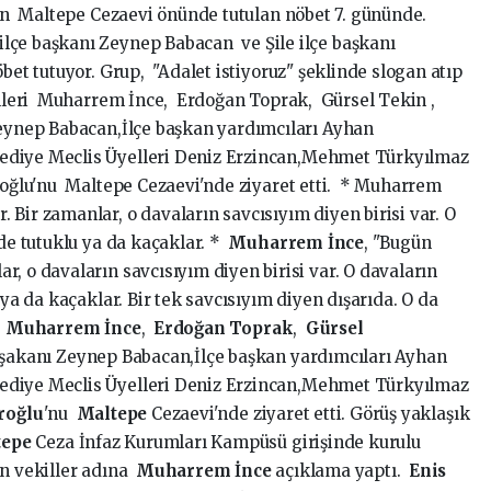
in Maltepe Cezaevi önünde tutulan nöbet 7. gününde.
çe başkanı Zeynep Babacan ve Şile ilçe başkanı
bet tutuyor. Grup, "Adalet istiyoruz" şeklinde slogan atıp
killeri Muharrem İnce, Erdoğan Toprak, Gürsel Tekin ,
Zeynep Babacan,İlçe başkan yardımcıları Ayhan
ediye Meclis Üyelleri Deniz Erzincan,Mehmet Türkyılmaz
roğlu'nu Maltepe Cezaevi'nde ziyaret etti. * Muharrem
Bir zamanlar, o davaların savcısıyım diyen birisi var. O
rde tutuklu ya da kaçaklar. *
Muharrem
İ
nce
, "Bugün
, o davaların savcısıyım diyen birisi var. O davaların
 ya da kaçaklar. Bir tek savcısıyım diyen dışarıda. O da
i
Muharrem
İ
nce
,
Erdo
ğ
an Toprak
,
Gürsel
aşakanı Zeynep Babacan,İlçe başkan yardımcıları Ayhan
ediye Meclis Üyelleri Deniz Erzincan,Mehmet Türkyılmaz
ro
ğ
lu
'nu
Maltepe
Cezaevi'nde ziyaret etti. Görüş yaklaşık
tepe
Ceza İnfaz Kurumları Kampüsü girişinde kurulu
en vekiller adına
Muharrem
İ
nce
açıklama yaptı.
Enis