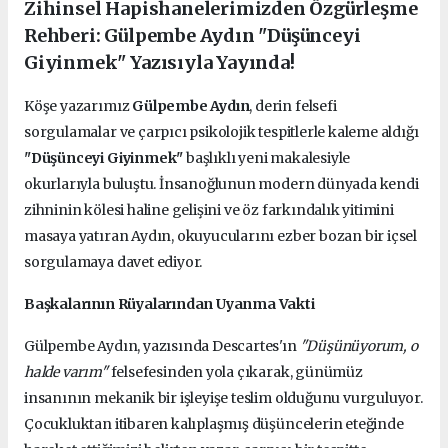
Zihinsel Hapishanelerimizden Özgürleşme
Rehberi: Gülpembe Aydın "Düşünceyi
Giyinmek" Yazısıyla Yayında!
Köşe yazarımız
Gülpembe Aydın
, derin felsefi
sorgulamalar ve çarpıcı psikolojik tespitlerle kaleme aldığı
"Düşünceyi Giyinmek"
başlıklı yeni makalesiyle
okurlarıyla buluştu. İnsanoğlunun modern dünyada kendi
zihninin kölesi haline gelişini ve öz farkındalık yitimini
masaya yatıran Aydın, okuyucularını ezber bozan bir içsel
sorgulamaya davet ediyor.
Başkalarının Rüyalarından Uyanma Vakti
Gülpembe Aydın, yazısında Descartes'ın
"Düşünüyorum, o
halde varım"
felsefesinden yola çıkarak, günümüz
insanının mekanik bir işleyişe teslim olduğunu vurguluyor.
Çocukluktan itibaren kalıplaşmış düşüncelerin eteğinde