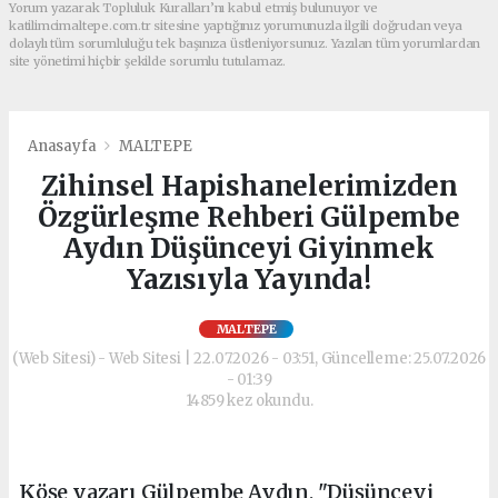
Yorum yazarak Topluluk Kuralları’nı kabul etmiş bulunuyor ve
katilimcimaltepe.com.tr sitesine yaptığınız yorumunuzla ilgili doğrudan veya
dolaylı tüm sorumluluğu tek başınıza üstleniyorsunuz. Yazılan tüm yorumlardan
site yönetimi hiçbir şekilde sorumlu tutulamaz.
Anasayfa
MALTEPE
Zihinsel Hapishanelerimizden
Özgürleşme Rehberi Gülpembe
Aydın Düşünceyi Giyinmek
Yazısıyla Yayında!
MALTEPE
(Web Sitesi) - Web Sitesi | 22.07.2026 - 03:51, Güncelleme: 25.07.2026
- 01:39
14859 kez okundu.
Köşe yazarı Gülpembe Aydın, "Düşünceyi