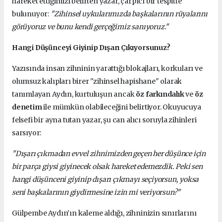
hareket ettiğimizi belirten yazar, çarpıcı bir tespitte
bulunuyor:
"Zihinsel uykularımızda başkalarının rüyalarını
görüyoruz ve bunu kendi gerçeğimiz sanıyoruz."
Hangi Düşünceyi Giyinip Dışarı Çıkıyorsunuz?
Yazısında insan zihninin yarattığı blokajları, korkuları ve
olumsuz kalıpları birer "zihinsel hapishane" olarak
tanımlayan Aydın, kurtuluşun ancak
öz farkındalık
ve
öz
denetim
ile mümkün olabileceğini belirtiyor. Okuyucuya
felsefi bir ayna tutan yazar, şu can alıcı soruyla zihinleri
sarsıyor:
"Dışarı çıkmadan evvel zihnimizden geçen her düşünce için
bir parça giysi giyinecek olsak hareket edemezdik. Peki sen
hangi düşünceni giyinip dışarı çıkmayı seçiyorsun, yoksa
seni başkalarının giydirmesine izin mi veriyorsun?"
Gülpembe Aydın’ın kaleme aldığı, zihninizin sınırlarını