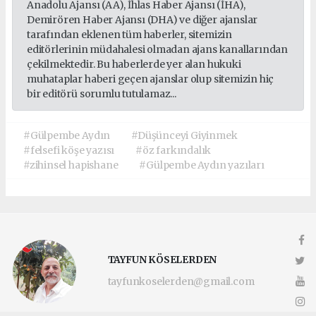
Anadolu Ajansı (AA), İhlas Haber Ajansı (İHA),
Demirören Haber Ajansı (DHA) ve diğer ajanslar
tarafından eklenen tüm haberler, sitemizin
editörlerinin müdahalesi olmadan ajans kanallarından
çekilmektedir. Bu haberlerde yer alan hukuki
muhataplar haberi geçen ajanslar olup sitemizin hiç
bir editörü sorumlu tutulamaz...
#Gülpembe Aydın
#Düşünceyi Giyinmek
#felsefi köşe yazısı
#öz farkındalık
#zihinsel hapishane
#Gülpembe Aydın yazıları
TAYFUN KÖSELERDEN
tayfunkoselerden@gmail.com