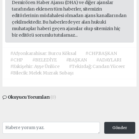
Demirören Haber Ajansı (DHA) ve diğer ajanslar
tarafından eklenen tüm haberler, sitemizin
editörlerinin müdahalesi olmadan ajans kanallarından
çekilmektedir. Bu haberlerde yer alan hukuki
muhataplar haberi geçen ajanslar olup sitemizin hiç
bir editörü sorumlu tutulamaz...
#Afyonkarahisar: Burcu Köksal
#CHP.BAŞKAN
#CHP
#BELEDİYE
#BAŞKAN
#ADAYLARI
#Eskişehir: Ayşe Ünlüce
#Tekirdağ: Candan Yüceer
#Bilecik: Melek Mızrak Subaşı
Okuyucu Yorumları
(0)
Gönder