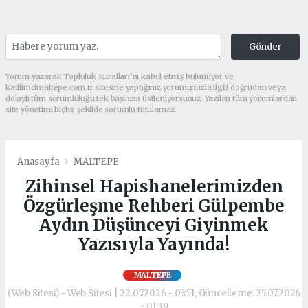
Gönder
Yorum yazarak Topluluk Kuralları’nı kabul etmiş bulunuyor ve
katilimcimaltepe.com.tr sitesine yaptığınız yorumunuzla ilgili doğrudan veya
dolaylı tüm sorumluluğu tek başınıza üstleniyorsunuz. Yazılan tüm yorumlardan
site yönetimi hiçbir şekilde sorumlu tutulamaz.
Anasayfa
MALTEPE
Zihinsel Hapishanelerimizden
Özgürleşme Rehberi Gülpembe
Aydın Düşünceyi Giyinmek
Yazısıyla Yayında!
MALTEPE
(Web Sitesi) - Web Sitesi | 22.07.2026 - 03:51, Güncelleme: 25.07.2026
- 01:39