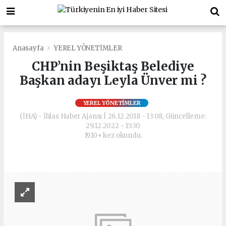
Anasayfa
YEREL YÖNETİMLER
CHP’nin Beşiktaş Belediye
Başkan adayı Leyla Ünver mi ?
YEREL YÖNETİMLER
(İHA) - İhlas Haber Ajansı | 26.12.2018 - 13:08, Güncelleme:
29.12.2022 - 15:30
1910+ kez okundu.