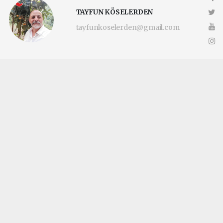
TAYFUN KÖSELERDEN
tayfunkoselerden@gmail.com
Okuyucu Yorumları
(0)
Gönder
Yorum yazarak Topluluk Kuralları’nı kabul etmiş bulunuyor ve
katilimcimaltepe.com.tr sitesine yaptığınız yorumunuzla ilgili doğrudan veya
dolaylı tüm sorumluluğu tek başınıza üstleniyorsunuz. Yazılan tüm yorumlardan
site yönetimi hiçbir şekilde sorumlu tutulamaz.
haber paketi
haber scripti
haber yazılımı