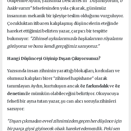
Gülpembe Aydın, yazısında Descartes'ın
"Düşünüyorum, o
halde varım"
felsefesinden yola çıkarak, günümüz
insanının mekanik bir işleyişe teslim olduğunu vurguluyor.
Çocukluktan itibaren kalıplaşmış düşüncelerin eteğinde
hareket ettiğimizi belirten yazar, çarpıcı bir tespitte
bulunuyor:
"Zihinsel uykularımızda başkalarının rüyalarını
görüyoruz ve bunu kendi gerçeğimiz sanıyoruz."
Hangi Düşünceyi Giyinip Dışarı Çıkıyorsunuz?
Yazısında insan zihninin yarattığı blokajları, korkuları ve
olumsuz kalıpları birer "zihinsel hapishane" olarak
tanımlayan Aydın, kurtuluşun ancak
öz farkındalık
ve
öz
denetim
ile mümkün olabileceğini belirtiyor. Okuyucuya
felsefi bir ayna tutan yazar, şu can alıcı soruyla zihinleri
sarsıyor:
"Dışarı çıkmadan evvel zihnimizden geçen her düşünce için
bir parça giysi giyinecek olsak hareket edemezdik. Peki sen