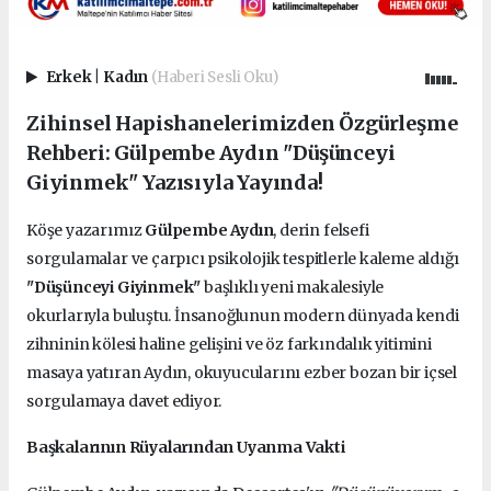
Erkek
|
Kadın
(Haberi Sesli Oku)
Zihinsel Hapishanelerimizden Özgürleşme
Rehberi: Gülpembe Aydın "Düşünceyi
Giyinmek" Yazısıyla Yayında!
Köşe yazarımız
Gülpembe Aydın
, derin felsefi
sorgulamalar ve çarpıcı psikolojik tespitlerle kaleme aldığı
"Düşünceyi Giyinmek"
başlıklı yeni makalesiyle
okurlarıyla buluştu. İnsanoğlunun modern dünyada kendi
zihninin kölesi haline gelişini ve öz farkındalık yitimini
masaya yatıran Aydın, okuyucularını ezber bozan bir içsel
sorgulamaya davet ediyor.
Başkalarının Rüyalarından Uyanma Vakti