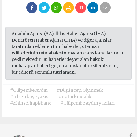
Anadolu Ajansı (AA), İhlas Haber Ajansı (İHA),
Demirören Haber Ajansı (DHA) ve diğer ajanslar
tarafından eklenen tüm haberler, sitemizin
editörlerinin müdahalesi olmadan ajans kanallarından
çekilmektedir. Bu haberlerde yer alan hukuki
muhataplar haberi geçen ajanslar olup sitemizin hiç
bir editörü sorumlu tutulamaz...
#Gülpembe Aydın
#Düşünceyi Giyinmek
#felsefi köşe yazısı
#öz farkındalık
#zihinsel hapishane
#Gülpembe Aydın yazıları