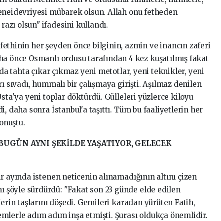
eneidevriyesi mübarek olsun. Allah onu fetheden
zı olsun" ifadesini kullandı.
ethinin her şeyden önce bilginin, azmin ve inancın zaferi
ha önce Osmanlı ordusu tarafından 4 kez kuşatılmış fakat
nda tahta çıkar çıkmaz yeni metotlar, yeni teknikler, yeni
rı sıvadı, hummalı bir çalışmaya girişti. Aşılmaz denilen
sta'ya yeni toplar döktürdü. Gülleleri yüzlerce kiloyu
, daha sonra İstanbul'a taşıttı. Tüm bu faaliyetlerin her
konuştu.
BUGÜN AYNI ŞEKİLDE YAŞATIYOR, GELECEK
r ayında istenen neticenin alınamadığının altını çizen
şöyle sürdürdü: "Fakat son 23 günde elde edilen
ferin taşlarını döşedi. Gemileri karadan yürüten Fatih,
mlerle adım adım inşa etmişti. Şurası oldukça önemlidir.