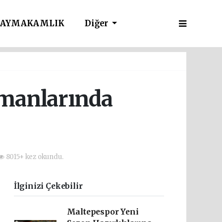
AYMAKAMLIK
Diğer
amanlarında
8015+ kez okundu.
İlginizi Çekebilir
Maltepespor Yeni