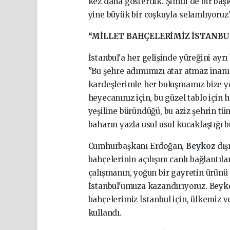
kez daha gösterdik. Şimdi de bir başk
yine büyük bir coşkuyla selamlıyoruz"
“MİLLET BAHÇELERİMİZ İSTANBUL
İstanbul'a her gelişinde yüreğini ayr
"Bu şehre adımımızı atar atmaz inanın
kardeşlerimle her buluşmamız bize yep
heyecanınız için, bu güzel tablo için 
yeşiline büründüğü, bu aziz şehrin tüm
baharın yazla usul usul kucaklaştığı b
Cumhurbaşkanı Erdoğan,
Beykoz
dış
bahçelerinin açılışını canlı bağlantılar
çalışmanın, yoğun bir gayretin ürünü
İstanbul'umuza kazandırıyoruz. Beyk
bahçelerimiz İstanbul için, ülkemiz ve
kullandı.