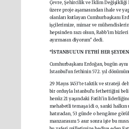
Çevre, Şehircilik ve İklim Değişikli
üzere proje aşamasından ihale ve ya
olanları kutlayan Cumhurbaşkanı Erdoğ
işçilerimize, mimar ve mühendislerim
hepsinden razı olsun, Rabb'im bizleri
ayırmasın diyorum" dedi.
“İSTANBUL'UN FETHİ HER ŞEYDEN
Cumhurbaşkanı Erdoğan, bugün aynı 
İstanbul'un fethinin 572. yıl dönümünü
29 Mayıs 1453'te taktik ve strateji d
bir orduyla İstanbul'u fethettiğini b
henüz 21 yaşındaki Fatih'in liderliği
mehabetli temaşa idi o, sanki halkın
hatıradan, 53 günde o hengâme görü
manzarasını 5 asır sonra işte bu mıs
bu zaferi milletimize hediye eden F