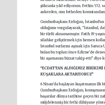
şükranla yâd ediyorum. Fethin 572. s
askerden, onu fetheden komutandan ra
Cumhurbaşkanı Erdoğan, İstanbul'un f
olduğunu vurgulayarak, "İstanbul, da
bir türlü alınamamıştır. Fatih 19 yaşı
silahlar geliştirmek için hemen kolla
İstanbul surlarını aşmak için Saruca U
bulan bu topları önce Edirne'de denedi
bir aşamasını bizzat takip etti" diye 
“ECDATTAN ALDIĞIMIZ BİRİKİMİ 
KUŞAKLARA AKTARIYORUZ”
6 Nisan'da başlayan kuşatmanın ilk bi
Cumhurbaşkanı Erdoğan, konuşmasını 
başarılar dünya tarihine geçen bir za
müjdelenmiş bir fethi dâhiyane yönte