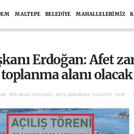
DEM
MALTEPE
BELEDİYE
MAHALLELERİMİZ
K
İ PARTİLER
SPOR
POLİS & ADLİYE
anı Erdoğan: Afet z
toplanma alanı olacak
si) - Web Sitesi | 30.05.2025 - 00:11, Güncelleme: 30.05.2025 - 00:17