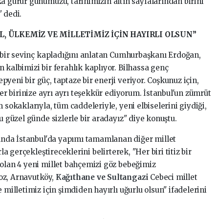
a gurur günümüzü, tarihimizin altın sayfalarından birini
 dedi.
, ÜLKEMİZ VE MİLLETİMİZ İÇİN HAYIRLI OLSUN”
ı bir sevinç kapladığını anlatan Cumhurbaşkanı Erdoğan,
 kalbimizi bir ferahlık kaplıyor. Bilhassa genç
yeni bir güç, taptaze bir enerji veriyor. Coşkunuz için,
her birinize ayrı ayrı teşekkür ediyorum. İstanbul'un zümrüt
 sokaklarıyla, tüm caddeleriyle, yeni elbiselerini giydiği,
u güzel günde sizlerle bir aradayız" diye konuştu.
ında İstanbul'da yapımı tamamlanan diğer millet
la gerçekleştireceklerini belirterek, "Her biri titiz bir
 olan 4 yeni millet bahçemizi göz bebeğimiz
oz, Arnavutköy,
Kağıthane ve Sultangazi
Cebeci millet
 milletimiz için şimdiden hayırlı uğurlu olsun" ifadelerini