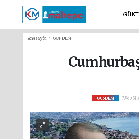
GÜN
SİYAS
Anasayfa
GÜNDEM
Cumhurbaşk
(Web Site
GÜNDEM