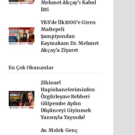
Mehmet Akçay’ı Kabul
Etti
YKS’de İlk1000’e Giren
Maltepeli
Şampiyondan
Kaymakam Dr. Mehmet
Akçay’a Ziyaret
En Çok Okunanlar
Zihinsel
Hapishanelerimizden
Özgürleşme Rehberi
Gülpembe Aydın
Düşünceyi Giyinmek
Yazısıyla Yayında!
Av. Melek Genç