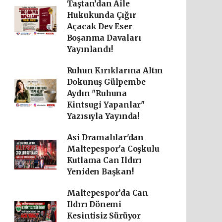
Taştan’dan Aile
Hukukunda Çığır
Açacak Dev Eser
Boşanma Davaları
Yayınlandı!
Ruhun Kırıklarına Altın
Dokunuş Gülpembe
Aydın "Ruhuna
Kintsugi Yapanlar"
Yazısıyla Yayında!
Asi Dramalılar'dan
Maltepespor'a Coşkulu
Kutlama Can Ildırı
Yeniden Başkan!
Maltepespor’da Can
Ildırı Dönemi
Kesintisiz Sürüyor