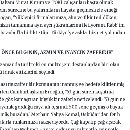
ği Bakanı Murat Kurum ve TOKİ çalışanları başta olmak
pım sürecine bu yatırımların hayata geçmesinde emeği
an, "Yüklenici firmalarımıza, alın ve fikir teri döken
izin tamamına ayrı ayrı şükranlarımı iletiyorum. Rabb'im
 İstanbul'la birlikte tüm Türkiye'ye aşkla, hizmet yolundan
 ÖNCE BİLGİNİN, AZMİN VE İNANCIN ZAFERİDİR”
zamanda tarihteki en muhteşem destanlardan biri olan
 idrak ettiklerini söyledi.
ehası muzaffer bir komutanın inanmış ve hedefe kilitlenmiş
elirten Cumhurbaşkanı Erdoğan, "53 gün süren kuşatma,
nde göz kamaştıran büyük bir zaferle neticelendi. '53 gün ne
 uyanık gördüğü rüya idi o, şimdi 500 sene geçmiş o büyük
lmüş buradan.' Merhum Yahya Kemal, Üsküdar'dan fetih
ralarla ruhlarımıza nakşediyordu. Çağ kapatıp çağ açarak
atih Sultan Mehmet Han ve ordusunu rahmetle, minnetle,