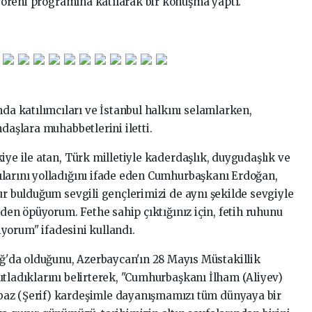
 Töreni programına katılarak bir konuşma yaptı.
 katılımcıları ve İstanbul halkını selamlarken,
ndaşlara muhabbetlerini iletti.
iye ile atan, Türk milletiyle kaderdaşlık, duygudaşlık ve
larını yolladığını ifade eden Cumhurbaşkanı Erdoğan,
ur bulduğum sevgili gençlerimizi de aynı şekilde sevgiyle
nden öpüyorum. Fethe sahip çıktığınız için, fetih ruhunu
diyorum" ifadesini kullandı.
'da olduğunu, Azerbaycan'ın 28 Mayıs Müstakillik
utladıklarını belirterek, "Cumhurbaşkanı İlham (Aliyev)
baz (Şerif) kardeşimle dayanışmamızı tüm dünyaya bir