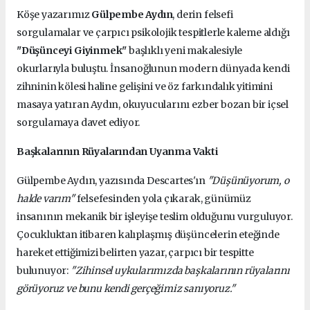
Köşe yazarımız
Gülpembe Aydın
, derin felsefi
sorgulamalar ve çarpıcı psikolojik tespitlerle kaleme aldığı
"Düşünceyi Giyinmek"
başlıklı yeni makalesiyle
okurlarıyla buluştu. İnsanoğlunun modern dünyada kendi
zihninin kölesi haline gelişini ve öz farkındalık yitimini
masaya yatıran Aydın, okuyucularını ezber bozan bir içsel
sorgulamaya davet ediyor.
Başkalarının Rüyalarından Uyanma Vakti
Gülpembe Aydın, yazısında Descartes'ın
"Düşünüyorum, o
halde varım"
felsefesinden yola çıkarak, günümüz
insanının mekanik bir işleyişe teslim olduğunu vurguluyor.
Çocukluktan itibaren kalıplaşmış düşüncelerin eteğinde
hareket ettiğimizi belirten yazar, çarpıcı bir tespitte
bulunuyor:
"Zihinsel uykularımızda başkalarının rüyalarını
görüyoruz ve bunu kendi gerçeğimiz sanıyoruz."