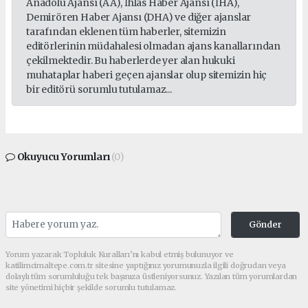
Anadolu Ajansı (AA), İhlas Haber Ajansı (İHA),
Demirören Haber Ajansı (DHA) ve diğer ajanslar
tarafından eklenen tüm haberler, sitemizin
editörlerinin müdahalesi olmadan ajans kanallarından
çekilmektedir. Bu haberlerde yer alan hukuki
muhataplar haberi geçen ajanslar olup sitemizin hiç
bir editörü sorumlu tutulamaz...
Okuyucu Yorumları
(0)
Gönder
Yorum yazarak Topluluk Kuralları’nı kabul etmiş bulunuyor ve
katilimcimaltepe.com.tr sitesine yaptığınız yorumunuzla ilgili doğrudan veya
dolaylı tüm sorumluluğu tek başınıza üstleniyorsunuz. Yazılan tüm yorumlardan
site yönetimi hiçbir şekilde sorumlu tutulamaz.