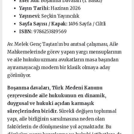
Eser Adı:
Boşanma Davaları (1. Baskı)
Yayın Tarihi:
Haziran 2026
Yayınevi:
Seçkin Yayıncılık
Sayfa Sayısı / Kapak:
1496 Sayfa / Ciltli
ISBN:
9786253819569
Av. Melek Genç Taştan’ın bu anıtsal çalışması, Aile
Mahkemelerinde görev yapan yargı mensuplarının
ve aile hukuku uzmanı avukatların masa başından
ayıramayacağı modern bir klasik olmaya aday
görünüyor.
Boşanma davaları, Türk Medeni Kanunu
çerçevesinde aile hukukunun en dinamik,
duygusal ve hukuki açıdan karmaşık
süreçlerinden biridir.
Sürekli değişen toplumsal
yapı, aile birliğinin sarsılmasına neden olan
faktörlerin de dönüşmesine yol açmaktadır. Bu