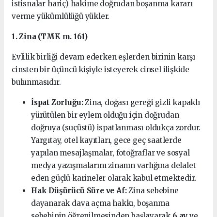
istisnalar hariç) hakime doğrudan boşanma kararı
verme yükümlülüğü yükler.
1. Zina (TMK m. 161)
Evlilik birliği devam ederken eşlerden birinin karşı
cinsten bir üçüncü kişiyle isteyerek cinsel ilişkide
bulunmasıdır.
İspat Zorluğu:
Zina, doğası gereği gizli kapaklı
yürütülen bir eylem olduğu için doğrudan
doğruya (suçüstü) ispatlanması oldukça zordur.
Yargıtay, otel kayıtları, gece geç saatlerde
yapılan mesajlaşmalar, fotoğraflar ve sosyal
medya yazışmalarını zinanın varlığına delalet
eden güçlü karineler olarak kabul etmektedir.
Hak Düşürücü Süre ve Af:
Zina sebebine
dayanarak dava açma hakkı, boşanma
sebebinin öğrenilmesinden başlayarak
6 ay
ve