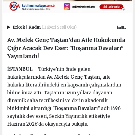
Erkek
|
Kadın
(Haberi Sesli Oku)
Av. Melek Genç Taştan’dan Aile Hukukunda
Çığır Açacak Dev Eser: "Boşanma Davaları"
Yayınlandı!
İSTANBUL
– Türkiye’nin önde gelen
hukukçularından
Av. Melek Genç Taştan
, aile
hukuku literatüründeki en kapsamlı çalışmalardan
birine imza attı. Taştan’ın uzun yıllara dayanan
dinamik saha tecrübesini ve derin akademik
birikimini aktardığı
"Boşanma Davaları"
adlı 1496
sayfalık dev eseri, Seçkin Yayıncılık etiketiyle
Haziran 2026'da okuyucuyla buluştu.