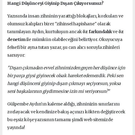
Hangi Düşünceyi Giyinip Dışarı Çıkıyorsunuz?
Yazısında insan zihninin yarattığı blokajları, korkuları ve
olumsuz kalıpları birer "zihinsel hapishane" olarak
tanımlayan Aydın, kurtuluşun ancak
öz farkındalık
ve
öz
denetim
ile mümkün olabileceğini belirtiyor. Okuyucuya
felsefi bir ayna tutan yazar, şu can alıcı soruyla zihinleri
sarsıyor:
"Dışarı çıkmadan evvel zihnimizden geçen her düşünce için
bir parça giysi giyinecek olsak hareket edemezdik. Peki sen
hangi düşünceni giyinip dışarı çıkmayı seçiyorsun, yoksa
seni başkalarının giydirmesine izin mi veriyorsun?"
Gülpembe Aydın’ın kaleme aldığı, zihninizin sınırlarını
zorlayacak ve kendinize bakış açınızı kökten değiştirecek
bu eşsiz köşe yazısının tamamı şimdi web sitemizde
yayında!