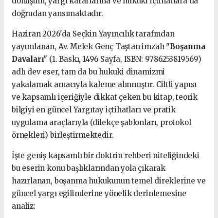
dönüşüm, yargı kararlarına ve hukuki içtihatlara da
doğrudan yansımaktadır.
Haziran 2026'da Seçkin Yayıncılık tarafından
yayımlanan, Av. Melek Genç Taştan imzalı
"Boşanma
Davaları"
(1. Baskı, 1496 Sayfa, ISBN: 9786253819569)
adlı dev eser, tam da bu hukuki dinamizmi
yakalamak amacıyla kaleme alınmıştır. Ciltli yapısı
ve kapsamlı içeriğiyle dikkat çeken bu kitap, teorik
bilgiyi en güncel Yargıtay içtihatları ve pratik
uygulama araçlarıyla (dilekçe şablonları, protokol
örnekleri) birleştirmektedir.
İşte geniş kapsamlı bir doktrin rehberi niteliğindeki
bu eserin konu başlıklarından yola çıkarak
hazırlanan, boşanma hukukunun temel direklerine ve
güncel yargı eğilimlerine yönelik derinlemesine
analiz: