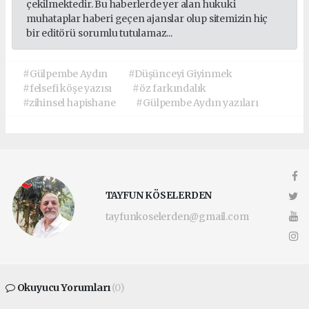
çekilmektedir. Bu haberlerde yer alan hukuki
muhataplar haberi geçen ajanslar olup sitemizin hiç
bir editörü sorumlu tutulamaz...
#Gülpembe Aydın
#Düşünceyi Giyinmek
#felsefi köşe yazısı
#öz farkındalık
#zihinsel hapishane
#Gülpembe Aydın yazıları
TAYFUN KÖSELERDEN
tayfunkoselerden@gmail.com
Okuyucu Yorumları
(0)