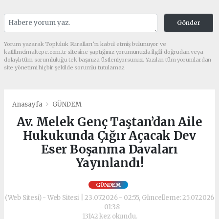
Gönder
Yorum yazarak Topluluk Kuralları’nı kabul etmiş bulunuyor ve
katilimcimaltepe.com.tr sitesine yaptığınız yorumunuzla ilgili doğrudan veya
dolaylı tüm sorumluluğu tek başınıza üstleniyorsunuz. Yazılan tüm yorumlardan
site yönetimi hiçbir şekilde sorumlu tutulamaz.
Anasayfa
GÜNDEM
Av. Melek Genç Taştan’dan Aile
Hukukunda Çığır Açacak Dev
Eser Boşanma Davaları
Yayınlandı!
GÜNDEM
(Web Sitesi) - Web Sitesi | 23.07.2026 - 02:55, Güncelleme: 25.07.2026
- 01:38
13142 kez okundu.