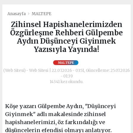
Anasayfa
MALTEPE
Zihinsel Hapishanelerimizden
Özgürleşme Rehberi Gülpembe
Aydın Düşünceyi Giyinmek
Yazısıyla Yayında!
MALTEPE
(Web Sitesi) - Web Sitesi | 22.07.2026 - 03:51, Güncelleme: 25.07.2026
- 01:39
14341 kez okundu.
Köşe yazarı Gülpembe Aydın, "Düşünceyi
Giyinmek" adlı makalesinde zihinsel
hapishanelerimizi, öz farkındalığı ve
düşüncelerin efendisi olmayı anlatıyor.