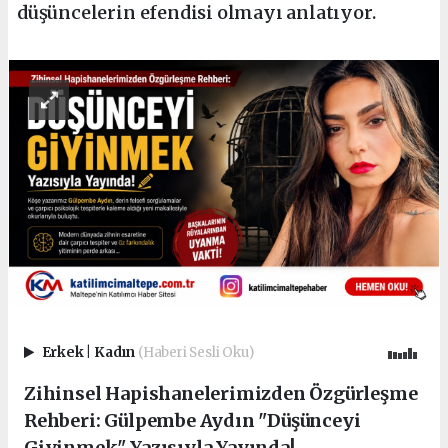
düşüncelerin efendisi olmayı anlatıyor.
Erkek
|
Kadın
(Haberi Sesli Oku)
Zihinsel Hapishanelerimizden Özgürleşme
Rehberi: Gülpembe Aydın "Düşünceyi
Giyinmek" Yazısıyla Yayında!