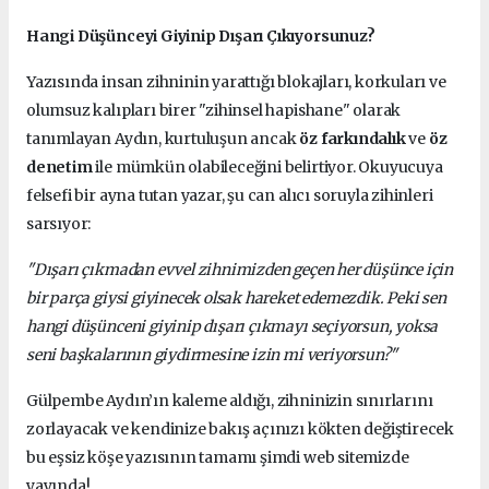
Hangi Düşünceyi Giyinip Dışarı Çıkıyorsunuz?
Yazısında insan zihninin yarattığı blokajları, korkuları ve
olumsuz kalıpları birer "zihinsel hapishane" olarak
tanımlayan Aydın, kurtuluşun ancak
öz farkındalık
ve
öz
denetim
ile mümkün olabileceğini belirtiyor. Okuyucuya
felsefi bir ayna tutan yazar, şu can alıcı soruyla zihinleri
sarsıyor:
"Dışarı çıkmadan evvel zihnimizden geçen her düşünce için
bir parça giysi giyinecek olsak hareket edemezdik. Peki sen
hangi düşünceni giyinip dışarı çıkmayı seçiyorsun, yoksa
seni başkalarının giydirmesine izin mi veriyorsun?"
Gülpembe Aydın’ın kaleme aldığı, zihninizin sınırlarını
zorlayacak ve kendinize bakış açınızı kökten değiştirecek
bu eşsiz köşe yazısının tamamı şimdi web sitemizde
yayında!