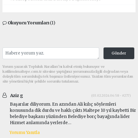
Okuyucu Yorumları
(1)
Gönder
Yorum yazarak Topluluk Kuralları’nı kabul etmiş bulunuyor ve
katilimcimaltepe.com.tr sitesine yaptığınız yorumunuzla ilgili doğrudan veya
dolaylı tüm sorumluluğu tek başınıza üstleniyorsunuz. Yazılan tüm yorumlardan
site yönetimi hiçbir şekilde sorumlu tutulamaz.
Aziz g
(03.02.2024 06:58 - #277)
Başarılar diliyorum. En azından Ali kılıç söylemleri
konusunda dik durdu ve haklı çıktı Maltepe 10 yıl kaybetti Bir
belediye başkanı yüzünden Belediye borç bayağında lider
Hizmet anlamında yerlerde…
Yorumu Yanıtla