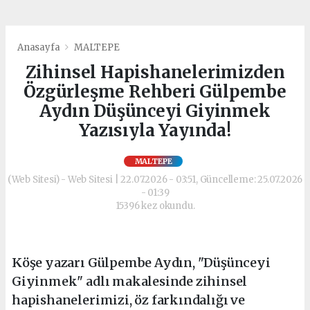
Anasayfa
MALTEPE
Zihinsel Hapishanelerimizden
Özgürleşme Rehberi Gülpembe
Aydın Düşünceyi Giyinmek
Yazısıyla Yayında!
MALTEPE
(Web Sitesi) - Web Sitesi | 22.07.2026 - 03:51, Güncelleme: 25.07.2026
- 01:39
15396 kez okundu.
Köşe yazarı Gülpembe Aydın, "Düşünceyi
Giyinmek" adlı makalesinde zihinsel
hapishanelerimizi, öz farkındalığı ve