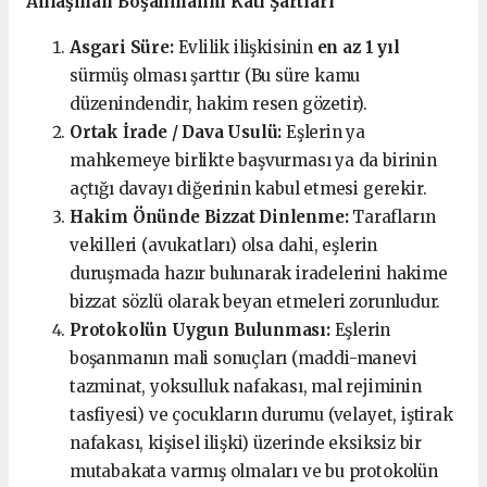
Anlaşmalı Boşanmanın Katı Şartları
Asgari Süre:
Evlilik ilişkisinin
en az 1 yıl
sürmüş olması şarttır (Bu süre kamu
düzenindendir, hakim resen gözetir).
Ortak İrade / Dava Usulü:
Eşlerin ya
mahkemeye birlikte başvurması ya da birinin
açtığı davayı diğerinin kabul etmesi gerekir.
Hakim Önünde Bizzat Dinlenme:
Tarafların
vekilleri (avukatları) olsa dahi, eşlerin
duruşmada hazır bulunarak iradelerini hakime
bizzat sözlü olarak beyan etmeleri zorunludur.
Protokolün Uygun Bulunması:
Eşlerin
boşanmanın mali sonuçları (maddi-manevi
tazminat, yoksulluk nafakası, mal rejiminin
tasfiyesi) ve çocukların durumu (velayet, iştirak
nafakası, kişisel ilişki) üzerinde eksiksiz bir
mutabakata varmış olmaları ve bu protokolün