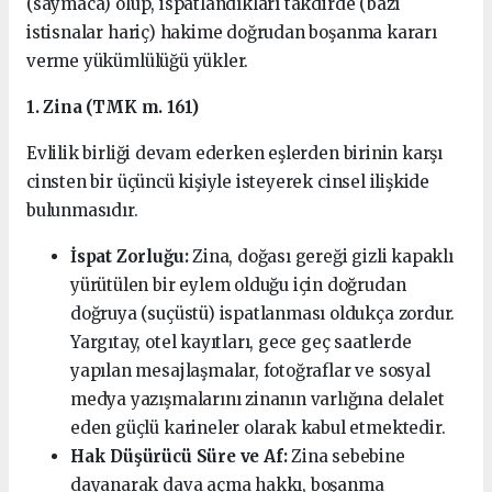
(saymaca) olup, ispatlandıkları takdirde (bazı
istisnalar hariç) hakime doğrudan boşanma kararı
verme yükümlülüğü yükler.
1. Zina (TMK m. 161)
Evlilik birliği devam ederken eşlerden birinin karşı
cinsten bir üçüncü kişiyle isteyerek cinsel ilişkide
bulunmasıdır.
İspat Zorluğu:
Zina, doğası gereği gizli kapaklı
yürütülen bir eylem olduğu için doğrudan
doğruya (suçüstü) ispatlanması oldukça zordur.
Yargıtay, otel kayıtları, gece geç saatlerde
yapılan mesajlaşmalar, fotoğraflar ve sosyal
medya yazışmalarını zinanın varlığına delalet
eden güçlü karineler olarak kabul etmektedir.
Hak Düşürücü Süre ve Af:
Zina sebebine
dayanarak dava açma hakkı, boşanma