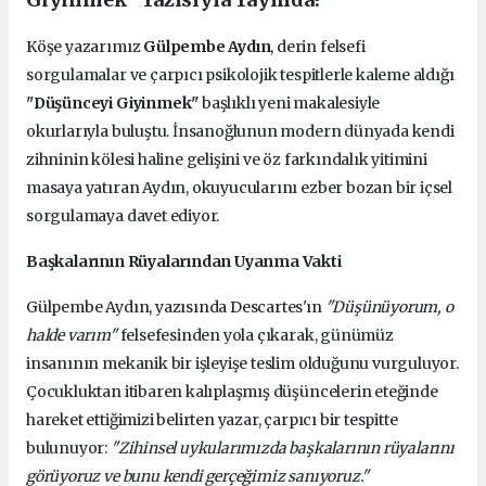
Köşe yazarımız
Gülpembe Aydın
, derin felsefi
sorgulamalar ve çarpıcı psikolojik tespitlerle kaleme aldığı
"Düşünceyi Giyinmek"
başlıklı yeni makalesiyle
okurlarıyla buluştu. İnsanoğlunun modern dünyada kendi
zihninin kölesi haline gelişini ve öz farkındalık yitimini
masaya yatıran Aydın, okuyucularını ezber bozan bir içsel
sorgulamaya davet ediyor.
Başkalarının Rüyalarından Uyanma Vakti
Gülpembe Aydın, yazısında Descartes'ın
"Düşünüyorum, o
halde varım"
felsefesinden yola çıkarak, günümüz
insanının mekanik bir işleyişe teslim olduğunu vurguluyor.
Çocukluktan itibaren kalıplaşmış düşüncelerin eteğinde
hareket ettiğimizi belirten yazar, çarpıcı bir tespitte
bulunuyor:
"Zihinsel uykularımızda başkalarının rüyalarını
görüyoruz ve bunu kendi gerçeğimiz sanıyoruz."