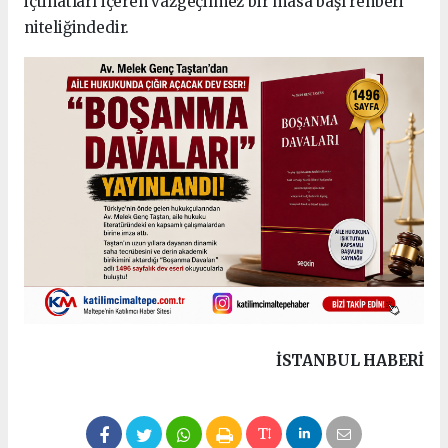
içtihatları içeren vazgeçilmez bir masa başı rehberi
niteliğindedir.
İSTANBUL HABERİ