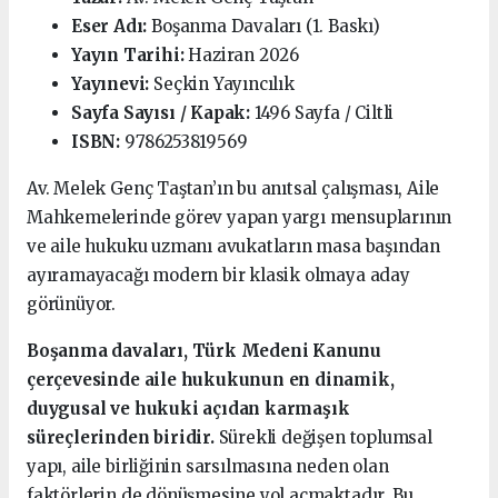
Eser Adı:
Boşanma Davaları (1. Baskı)
Yayın Tarihi:
Haziran 2026
Yayınevi:
Seçkin Yayıncılık
Sayfa Sayısı / Kapak:
1496 Sayfa / Ciltli
ISBN:
9786253819569
Av. Melek Genç Taştan’ın bu anıtsal çalışması, Aile
Mahkemelerinde görev yapan yargı mensuplarının
ve aile hukuku uzmanı avukatların masa başından
ayıramayacağı modern bir klasik olmaya aday
görünüyor.
Boşanma davaları, Türk Medeni Kanunu
çerçevesinde aile hukukunun en dinamik,
duygusal ve hukuki açıdan karmaşık
süreçlerinden biridir.
Sürekli değişen toplumsal
yapı, aile birliğinin sarsılmasına neden olan
faktörlerin de dönüşmesine yol açmaktadır. Bu