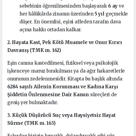
sebebinin öğrenilmesinden başlayarak
6 ay
ve
her hâlükârda zinanın üzerinden
5 yıl
geçmekle
düşer. En önemlisi, eşini affeden tarafın dava
açma hakkı ortadan kalkar.
2. Hayata Kast, Pek Kötü Muamele ve Onur Kırıcı
Davranış (TMK m. 162)
Eşin canına kastedilmesi, fiziksel veya psikolojik
işkenceye maruz bırakılması ya da ağır hakaretlerle
onurunun zedelenmesidir. Kitapta bu başlık altında
6284 sayılı Ailenin Korunması ve Kadına Karşı
Şiddetin Önlenmesine Dair Kanun
süreçleri de
geniş yer bulmaktadır.
3. Küçük Düşürücü Suç veya Haysiyetsiz Hayat
Sürme (TMK m. 163)
Eşlerden birinin hırsızlık, dolandırıcılık gibi yüz