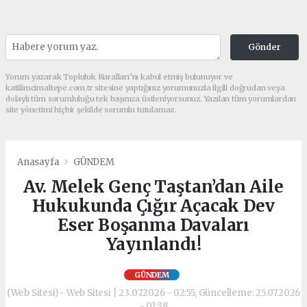
Gönder
Yorum yazarak Topluluk Kuralları’nı kabul etmiş bulunuyor ve
katilimcimaltepe.com.tr sitesine yaptığınız yorumunuzla ilgili doğrudan veya
dolaylı tüm sorumluluğu tek başınıza üstleniyorsunuz. Yazılan tüm yorumlardan
site yönetimi hiçbir şekilde sorumlu tutulamaz.
Anasayfa
GÜNDEM
Av. Melek Genç Taştan’dan Aile
Hukukunda Çığır Açacak Dev
Eser Boşanma Davaları
Yayınlandı!
GÜNDEM
(Web Sitesi) - Web Sitesi | 23.07.2026 - 02:55, Güncelleme: 25.07.2026
- 01:38