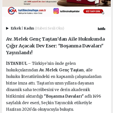
Erkek
|
Kadın
(Haberi Sesli Oku)
Av. Melek Genç Taştan’dan Aile Hukukunda
Çığır Açacak Dev Eser: "Boşanma Davaları"
Yayınlandı!
İSTANBUL
– Türkiye’nin önde gelen
hukukçularından
Av. Melek Genç Taştan
, aile
hukuku literatüründeki en kapsamlı çalışmalardan
birine imza attı. Taştan’ın uzun yıllara dayanan
dinamik saha tecrübesini ve derin akademik
birikimini aktardığı
"Boşanma Davaları"
adlı 1496
sayfalık dev eseri, Seçkin Yayıncılık etiketiyle
Haziran 2026'da okuyucuyla buluştu.