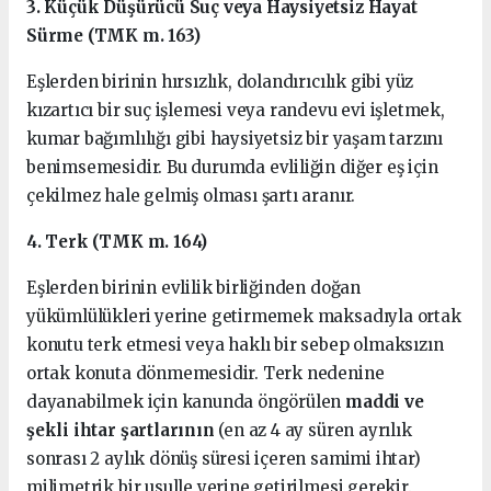
3. Küçük Düşürücü Suç veya Haysiyetsiz Hayat
Sürme (TMK m. 163)
Eşlerden birinin hırsızlık, dolandırıcılık gibi yüz
kızartıcı bir suç işlemesi veya randevu evi işletmek,
kumar bağımlılığı gibi haysiyetsiz bir yaşam tarzını
benimsemesidir. Bu durumda evliliğin diğer eş için
çekilmez hale gelmiş olması şartı aranır.
4. Terk (TMK m. 164)
Eşlerden birinin evlilik birliğinden doğan
yükümlülükleri yerine getirmemek maksadıyla ortak
konutu terk etmesi veya haklı bir sebep olmaksızın
ortak konuta dönmemesidir. Terk nedenine
dayanabilmek için kanunda öngörülen
maddi ve
şekli ihtar şartlarının
(en az 4 ay süren ayrılık
sonrası 2 aylık dönüş süresi içeren samimi ihtar)
milimetrik bir usulle yerine getirilmesi gerekir.