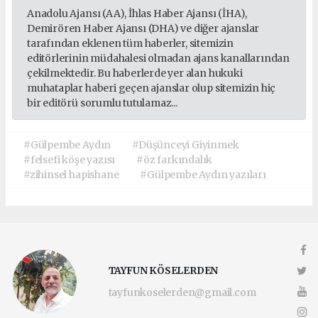
Anadolu Ajansı (AA), İhlas Haber Ajansı (İHA),
Demirören Haber Ajansı (DHA) ve diğer ajanslar
tarafından eklenen tüm haberler, sitemizin
editörlerinin müdahalesi olmadan ajans kanallarından
çekilmektedir. Bu haberlerde yer alan hukuki
muhataplar haberi geçen ajanslar olup sitemizin hiç
bir editörü sorumlu tutulamaz...
#Gülpembe Aydın
#Düşünceyi Giyinmek
#felsefi köşe yazısı
#öz farkındalık
#zihinsel hapishane
#Gülpembe Aydın yazıları
TAYFUN KÖSELERDEN
tayfunkoselerden@gmail.com