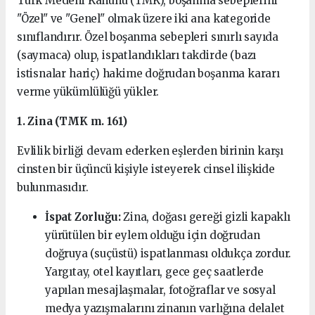
Türk Medeni Kanunu (TMK), boşanma sebeplerini
"Özel" ve "Genel" olmak üzere iki ana kategoride
sınıflandırır. Özel boşanma sebepleri sınırlı sayıda
(saymaca) olup, ispatlandıkları takdirde (bazı
istisnalar hariç) hakime doğrudan boşanma kararı
verme yükümlülüğü yükler.
1. Zina (TMK m. 161)
Evlilik birliği devam ederken eşlerden birinin karşı
cinsten bir üçüncü kişiyle isteyerek cinsel ilişkide
bulunmasıdır.
İspat Zorluğu:
Zina, doğası gereği gizli kapaklı
yürütülen bir eylem olduğu için doğrudan
doğruya (suçüstü) ispatlanması oldukça zordur.
Yargıtay, otel kayıtları, gece geç saatlerde
yapılan mesajlaşmalar, fotoğraflar ve sosyal
medya yazışmalarını zinanın varlığına delalet