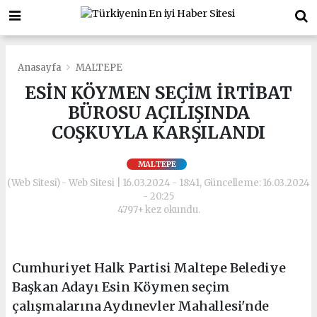
Anasayfa
MALTEPE
ESİN KÖYMEN SEÇİM İRTİBAT
BÜROSU AÇILIŞINDA
COŞKUYLA KARŞILANDI
MALTEPE
(Web Sitesi) - Web Sitesi | 16.03.2024 - 18:41, Güncelleme: 16.03.2024
- 20:25
4797+ kez okundu.
Cumhuriyet Halk Partisi Maltepe Belediye
Başkan Adayı Esin Köymen seçim
çalışmalarına Aydınevler Mahallesi'nde