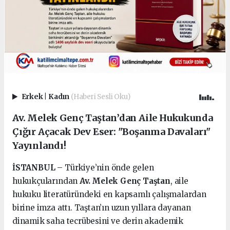
Erkek
|
Kadın
(Haberi Sesli Oku)
Av. Melek Genç Taştan’dan Aile Hukukunda
Çığır Açacak Dev Eser: "Boşanma Davaları"
Yayınlandı!
İSTANBUL
– Türkiye’nin önde gelen
hukukçularından
Av. Melek Genç Taştan
, aile
hukuku literatüründeki en kapsamlı çalışmalardan
birine imza attı. Taştan’ın uzun yıllara dayanan
dinamik saha tecrübesini ve derin akademik