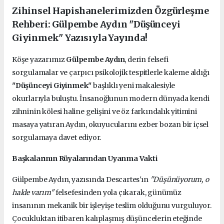
Zihinsel Hapishanelerimizden Özgürleşme
Rehberi: Gülpembe Aydın "Düşünceyi
Giyinmek" Yazısıyla Yayında!
Köşe yazarımız
Gülpembe Aydın
, derin felsefi
sorgulamalar ve çarpıcı psikolojik tespitlerle kaleme aldığı
"Düşünceyi Giyinmek"
başlıklı yeni makalesiyle
okurlarıyla buluştu. İnsanoğlunun modern dünyada kendi
zihninin kölesi haline gelişini ve öz farkındalık yitimini
masaya yatıran Aydın, okuyucularını ezber bozan bir içsel
sorgulamaya davet ediyor.
Başkalarının Rüyalarından Uyanma Vakti
Gülpembe Aydın, yazısında Descartes'ın
"Düşünüyorum, o
halde varım"
felsefesinden yola çıkarak, günümüz
insanının mekanik bir işleyişe teslim olduğunu vurguluyor.
Çocukluktan itibaren kalıplaşmış düşüncelerin eteğinde