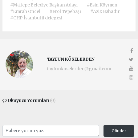
#Maltepe Belediye Başkan Adayı
#Esin Köymen
#Emrah Öncel
#Erol Tepebaşı
#Aziz Bahadır
#CHP İstanbul il delegesi
TAYFUN KÖSELERDEN
tayfunkoselerden@gmail.com
Okuyucu Yorumları
(0)
Gönder