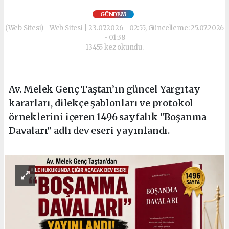
GÜNDEM
(Web Sitesi) - Web Sitesi | 23.07.2026 - 02:55, Güncelleme: 25.07.2026
- 01:38
13455 kez okundu.
Av. Melek Genç Taştan’ın güncel Yargıtay
kararları, dilekçe şablonları ve protokol
örneklerini içeren 1496 sayfalık "Boşanma
Davaları" adlı dev eseri yayınlandı.