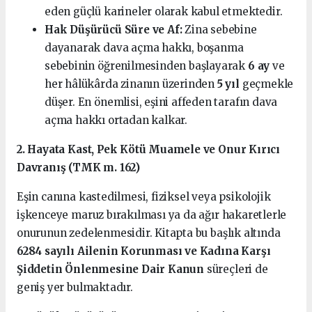
eden güçlü karineler olarak kabul etmektedir.
Hak Düşürücü Süre ve Af:
Zina sebebine
dayanarak dava açma hakkı, boşanma
sebebinin öğrenilmesinden başlayarak
6 ay
ve
her hâlükârda zinanın üzerinden
5 yıl
geçmekle
düşer. En önemlisi, eşini affeden tarafın dava
açma hakkı ortadan kalkar.
2. Hayata Kast, Pek Kötü Muamele ve Onur Kırıcı
Davranış (TMK m. 162)
Eşin canına kastedilmesi, fiziksel veya psikolojik
işkenceye maruz bırakılması ya da ağır hakaretlerle
onurunun zedelenmesidir. Kitapta bu başlık altında
6284 sayılı Ailenin Korunması ve Kadına Karşı
Şiddetin Önlenmesine Dair Kanun
süreçleri de
geniş yer bulmaktadır.