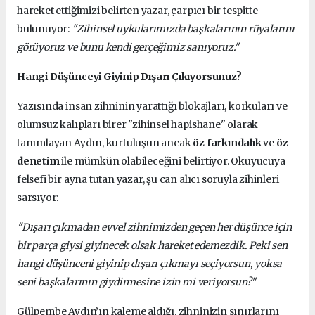
hareket ettiğimizi belirten yazar, çarpıcı bir tespitte
bulunuyor:
"Zihinsel uykularımızda başkalarının rüyalarını
görüyoruz ve bunu kendi gerçeğimiz sanıyoruz."
Hangi Düşünceyi Giyinip Dışarı Çıkıyorsunuz?
Yazısında insan zihninin yarattığı blokajları, korkuları ve
olumsuz kalıpları birer "zihinsel hapishane" olarak
tanımlayan Aydın, kurtuluşun ancak
öz farkındalık
ve
öz
denetim
ile mümkün olabileceğini belirtiyor. Okuyucuya
felsefi bir ayna tutan yazar, şu can alıcı soruyla zihinleri
sarsıyor:
"Dışarı çıkmadan evvel zihnimizden geçen her düşünce için
bir parça giysi giyinecek olsak hareket edemezdik. Peki sen
hangi düşünceni giyinip dışarı çıkmayı seçiyorsun, yoksa
seni başkalarının giydirmesine izin mi veriyorsun?"
Gülpembe Aydın’ın kaleme aldığı, zihninizin sınırlarını