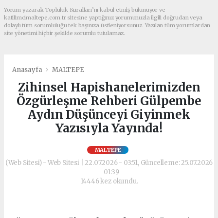
Yorum yazarak Topluluk Kuralları’nı kabul etmiş bulunuyor ve
katilimcimaltepe.com.tr sitesine yaptığınız yorumunuzla ilgili doğrudan veya
dolaylı tüm sorumluluğu tek başınıza üstleniyorsunuz. Yazılan tüm yorumlardan
site yönetimi hiçbir şekilde sorumlu tutulamaz.
Anasayfa
MALTEPE
Zihinsel Hapishanelerimizden
Özgürleşme Rehberi Gülpembe
Aydın Düşünceyi Giyinmek
Yazısıyla Yayında!
MALTEPE
(Web Sitesi) - Web Sitesi | 22.07.2026 - 03:51, Güncelleme: 25.07.2026
- 01:39
14446 kez okundu.