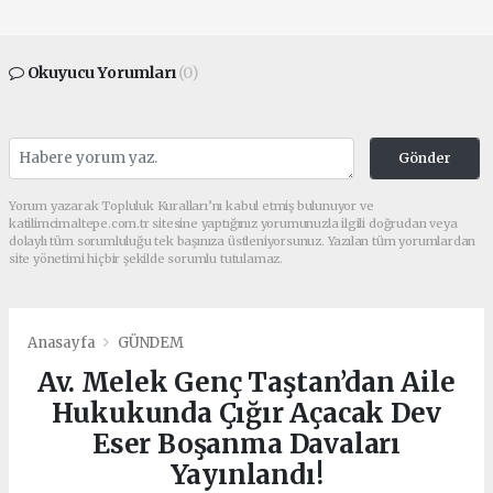
Okuyucu Yorumları
(0)
Gönder
Yorum yazarak Topluluk Kuralları’nı kabul etmiş bulunuyor ve
katilimcimaltepe.com.tr sitesine yaptığınız yorumunuzla ilgili doğrudan veya
dolaylı tüm sorumluluğu tek başınıza üstleniyorsunuz. Yazılan tüm yorumlardan
site yönetimi hiçbir şekilde sorumlu tutulamaz.
Anasayfa
GÜNDEM
Av. Melek Genç Taştan’dan Aile
Hukukunda Çığır Açacak Dev
Eser Boşanma Davaları
Yayınlandı!