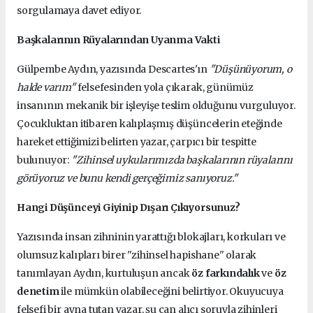
sorgulamaya davet ediyor.
Başkalarının Rüyalarından Uyanma Vakti
Gülpembe Aydın, yazısında Descartes'ın
"Düşünüyorum, o
halde varım"
felsefesinden yola çıkarak, günümüz
insanının mekanik bir işleyişe teslim olduğunu vurguluyor.
Çocukluktan itibaren kalıplaşmış düşüncelerin eteğinde
hareket ettiğimizi belirten yazar, çarpıcı bir tespitte
bulunuyor:
"Zihinsel uykularımızda başkalarının rüyalarını
görüyoruz ve bunu kendi gerçeğimiz sanıyoruz."
Hangi Düşünceyi Giyinip Dışarı Çıkıyorsunuz?
Yazısında insan zihninin yarattığı blokajları, korkuları ve
olumsuz kalıpları birer "zihinsel hapishane" olarak
tanımlayan Aydın, kurtuluşun ancak
öz farkındalık
ve
öz
denetim
ile mümkün olabileceğini belirtiyor. Okuyucuya
felsefi bir ayna tutan yazar, şu can alıcı soruyla zihinleri