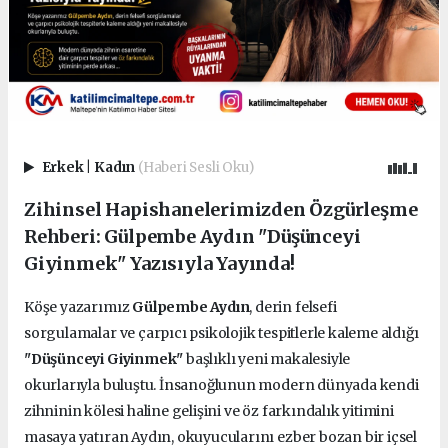
Erkek
|
Kadın
(Haberi Sesli Oku)
Zihinsel Hapishanelerimizden Özgürleşme
Rehberi: Gülpembe Aydın "Düşünceyi
Giyinmek" Yazısıyla Yayında!
Köşe yazarımız
Gülpembe Aydın
, derin felsefi
sorgulamalar ve çarpıcı psikolojik tespitlerle kaleme aldığı
"Düşünceyi Giyinmek"
başlıklı yeni makalesiyle
okurlarıyla buluştu. İnsanoğlunun modern dünyada kendi
zihninin kölesi haline gelişini ve öz farkındalık yitimini
masaya yatıran Aydın, okuyucularını ezber bozan bir içsel