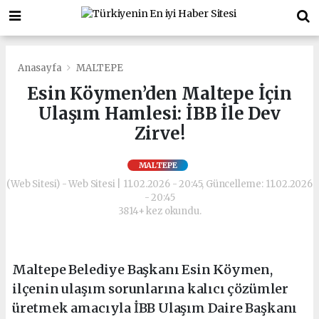
Anasayfa
MALTEPE
Esin Köymen’den Maltepe İçin
Ulaşım Hamlesi: İBB İle Dev
Zirve!
MALTEPE
(Web Sitesi) - Web Sitesi | 11.02.2026 - 20:45, Güncelleme: 11.02.2026
- 20:45
3814+ kez okundu.
Maltepe Belediye Başkanı Esin Köymen,
ilçenin ulaşım sorunlarına kalıcı çözümler
üretmek amacıyla İBB Ulaşım Daire Başkanı