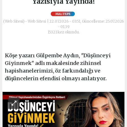
Yazısıyla Yayında!
MALTEPE
(Web Sitesi) - Web Sitesi | 22.07.2026 - 03:51, Güncelleme: 25.07.2026
- 01:39
15321 kez okundu.
Köşe yazarı Gülpembe Aydın, "Düşünceyi
Giyinmek" adlı makalesinde zihinsel
hapishanelerimizi, öz farkındalığı ve
düşüncelerin efendisi olmayı anlatıyor.