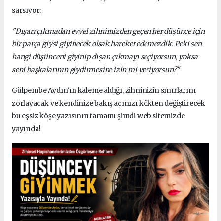
sarsıyor:
"Dışarı çıkmadan evvel zihnimizden geçen her düşünce için
bir parça giysi giyinecek olsak hareket edemezdik. Peki sen
hangi düşünceni giyinip dışarı çıkmayı seçiyorsun, yoksa
seni başkalarının giydirmesine izin mi veriyorsun?"
Gülpembe Aydın’ın kaleme aldığı, zihninizin sınırlarını
zorlayacak ve kendinize bakış açınızı kökten değiştirecek
bu eşsiz köşe yazısının tamamı şimdi web sitemizde
yayında!