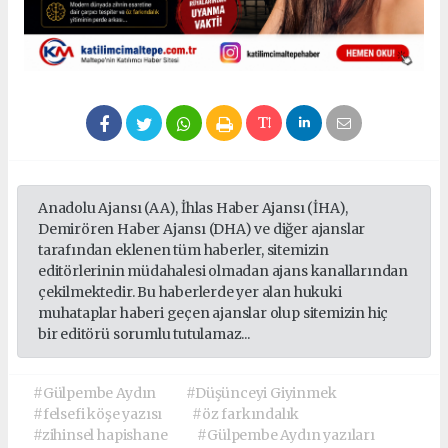
Anadolu Ajansı (AA), İhlas Haber Ajansı (İHA),
Demirören Haber Ajansı (DHA) ve diğer ajanslar
tarafından eklenen tüm haberler, sitemizin
editörlerinin müdahalesi olmadan ajans kanallarından
çekilmektedir. Bu haberlerde yer alan hukuki
muhataplar haberi geçen ajanslar olup sitemizin hiç
bir editörü sorumlu tutulamaz...
#Gülpembe Aydın
#Düşünceyi Giyinmek
#felsefi köşe yazısı
#öz farkındalık
#zihinsel hapishane
#Gülpembe Aydın yazıları