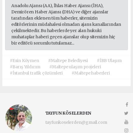
Anadolu Ajansı (AA), İhlas Haber Ajansı (İHA),
Demirören Haber Ajansı (DHA) ve diğer ajanslar
tarafından eklenen tüm haberler, sitemizin
editörlerinin müdahalesi olmadan ajans kanallarından
çekilmektedir. Bu haberlerde yer alan hukuki
muhataplar haberi geçen ajanslar olup sitemizin hiç
bir editörü sorumlu tutulamaz...
#Esin Köymen
#Maltepe Belediyesi
#İBB Ulaşım
#Barış Yıldırım
#Maltepe ulaşım projeleri
#İstanbul trafik çözümleri
#Maltepe haberleri
TAYFUN KÖSELERDEN
tayfunkoselerden@gmail.com