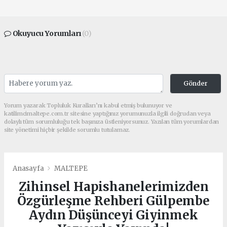
Okuyucu Yorumları
(0)
Gönder
Yorum yazarak Topluluk Kuralları’nı kabul etmiş bulunuyor ve
katilimcimaltepe.com.tr sitesine yaptığınız yorumunuzla ilgili doğrudan veya
dolaylı tüm sorumluluğu tek başınıza üstleniyorsunuz. Yazılan tüm yorumlardan
site yönetimi hiçbir şekilde sorumlu tutulamaz.
Anasayfa
MALTEPE
Zihinsel Hapishanelerimizden
Özgürleşme Rehberi Gülpembe
Aydın Düşünceyi Giyinmek