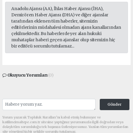
Anadolu Ajansı (AA), İhlas Haber Ajansı (İHA),
Demirören Haber Ajansı (DHA) ve diğer ajanslar
tarafından eklenen tüm haberler, sitemizin
editörlerinin müdahalesi olmadan ajans kanallarından
çekilmektedir. Bu haberlerde yer alan hukuki
muhataplar haberi geçen ajanslar olup sitemizin hiç
bir editörü sorumlu tutulamaz...
Okuyucu Yorumları
(0)
Gönder
Yorum yazarak Topluluk Kuralları’nı kabul etmiş bulunuyor ve
katilimcimaltepe.com.tr sitesine yaptığınız yorumunuzla ilgili doğrudan veya
dolaylı tüm sorumluluğu tek başınıza üstleniyorsunuz. Yazılan tüm yorumlardan
site yönetimi hiçbir şekilde sorumlu tutulamaz.