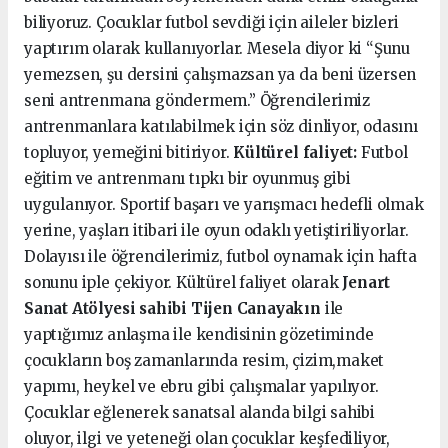
biliyoruz. Çocuklar futbol sevdiği için aileler bizleri
yaptırım olarak kullanıyorlar. Mesela diyor ki “Şunu
yemezsen, şu dersini çalışmazsan ya da beni üzersen
seni antrenmana göndermem.” Öğrencilerimiz
antrenmanlara katılabilmek için söz dinliyor, odasını
topluyor, yemeğini bitiriyor.
Kültürel faliyet:
Futbol
eğitim ve antrenmanı tıpkı bir oyunmuş gibi
uygulanıyor. Sportif başarı ve yarışmacı hedefli olmak
yerine, yaşları itibari ile oyun odaklı yetiştiriliyorlar.
Dolayısı ile öğrencilerimiz, futbol oynamak için hafta
sonunu iple çekiyor. Kültürel faliyet olarak
Jenart
Sanat Atölyesi sahibi Tijen Canayakın
ile
yaptığımız anlaşma ile kendisinin gözetiminde
çocukların boş zamanlarında resim, çizim,maket
yapımı, heykel ve ebru gibi çalışmalar yapılıyor.
Çocuklar eğlenerek sanatsal alanda bilgi sahibi
oluyor, ilgi ve yeteneği olan çocuklar keşfediliyor,