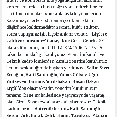
şiddet ve kontrolsüz hırs yoğunluğunda hırslarını
kontrol ederek, bu hırsı doğru yönlendirebilmeleri,
centilmen olmaları, spor ahlakıyla büyümeleridir.
Kazanmayı herkes ister ama çocuklar rakibini
düşürünce kaldırmadıktan sonra, küfür ettikten
sonra yaptığımız işin hiçbir anlamı yoktur.
- Liglere
katılıyor musunuz?
Canayakın:
Girne Gençlik SK
olarak tüm branşlara U 11 -12-13-14-15-16-17-19 ve A
takımlarımızla lige katılıyoruz. -Yönetim kurulu ve
Teknik kadro kimlerden kurulu Yönetim kurulumuz
benim başkanlığımda başkan yardımcısı.
Selim Sırrı
Erdoğan, Halil Şahinoğlu, Yunus Gülsoy, Uğur
Yurtseven, Durmuş Yurdabakan, Hasan Özkan
Ergül
'den oluşmaktadır. Yönetim kurulumuzun
tamamı Girne mahallesinde yaşayan yada yaşamış
olan Girne Spor sevdalısı arkadaşlarımızdır. Teknik
kadromuz ise,
Antrenörlerimiz Halil Şahinoğlu,
Serdar Ark, Burak Çelik, Hamit Tavukçu, , Atahan