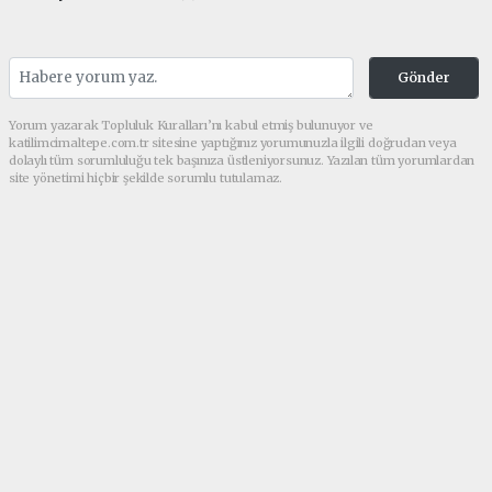
Gönder
Yorum yazarak Topluluk Kuralları’nı kabul etmiş bulunuyor ve
katilimcimaltepe.com.tr sitesine yaptığınız yorumunuzla ilgili doğrudan veya
dolaylı tüm sorumluluğu tek başınıza üstleniyorsunuz. Yazılan tüm yorumlardan
site yönetimi hiçbir şekilde sorumlu tutulamaz.
Anasayfa
GÜNDEM
Av. Melek Genç Taştan’dan Aile
Hukukunda Çığır Açacak Dev
Eser Boşanma Davaları
Yayınlandı!
GÜNDEM
(Web Sitesi) - Web Sitesi | 23.07.2026 - 02:55, Güncelleme: 25.07.2026