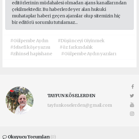
editörlerinin müdahalesi olmadan ajans kanallarından
çekilmektedir. Bu haberlerde yer alan hukuki
muhataplar haberi geçen ajanslar olup sitemizin hiç
bir editörü sorumlu tutulamaz...
#Gülpembe Aydın
#Düşünceyi Giyinmek
#felsefi köşe yazısı
#öz farkındalık
#zihinsel hapishane
#Gülpembe Aydın yazıları
TAYFUN KÖSELERDEN
tayfunkoselerden@gmail.com
Okuyucu Yorumları
(0)