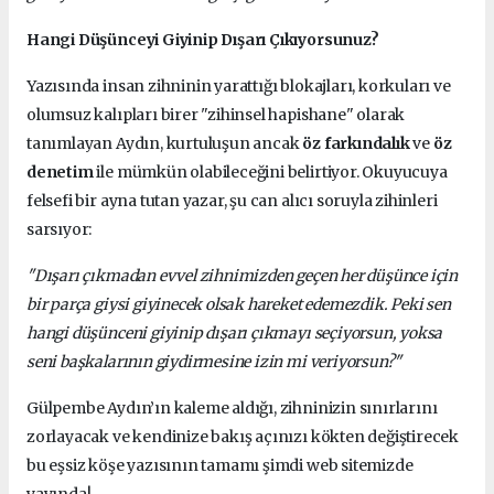
Hangi Düşünceyi Giyinip Dışarı Çıkıyorsunuz?
Yazısında insan zihninin yarattığı blokajları, korkuları ve
olumsuz kalıpları birer "zihinsel hapishane" olarak
tanımlayan Aydın, kurtuluşun ancak
öz farkındalık
ve
öz
denetim
ile mümkün olabileceğini belirtiyor. Okuyucuya
felsefi bir ayna tutan yazar, şu can alıcı soruyla zihinleri
sarsıyor:
"Dışarı çıkmadan evvel zihnimizden geçen her düşünce için
bir parça giysi giyinecek olsak hareket edemezdik. Peki sen
hangi düşünceni giyinip dışarı çıkmayı seçiyorsun, yoksa
seni başkalarının giydirmesine izin mi veriyorsun?"
Gülpembe Aydın’ın kaleme aldığı, zihninizin sınırlarını
zorlayacak ve kendinize bakış açınızı kökten değiştirecek
bu eşsiz köşe yazısının tamamı şimdi web sitemizde
yayında!