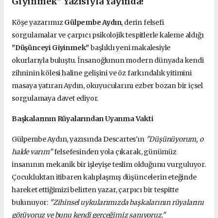
Giyinmek" Yazısıyla Yayında!
Köşe yazarımız
Gülpembe Aydın
, derin felsefi
sorgulamalar ve çarpıcı psikolojik tespitlerle kaleme aldığı
"Düşünceyi Giyinmek"
başlıklı yeni makalesiyle
okurlarıyla buluştu. İnsanoğlunun modern dünyada kendi
zihninin kölesi haline gelişini ve öz farkındalık yitimini
masaya yatıran Aydın, okuyucularını ezber bozan bir içsel
sorgulamaya davet ediyor.
Başkalarının Rüyalarından Uyanma Vakti
Gülpembe Aydın, yazısında Descartes'ın
"Düşünüyorum, o
halde varım"
felsefesinden yola çıkarak, günümüz
insanının mekanik bir işleyişe teslim olduğunu vurguluyor.
Çocukluktan itibaren kalıplaşmış düşüncelerin eteğinde
hareket ettiğimizi belirten yazar, çarpıcı bir tespitte
bulunuyor:
"Zihinsel uykularımızda başkalarının rüyalarını
görüyoruz ve bunu kendi gerçeğimiz sanıyoruz."