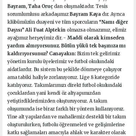
Bayram, Taha Oruç
dan oluşmaktadır. Tesis
sorumlumlusu arkadaşımız
Bayram Kaya
dır. Ayrıca
klübümüzün duayeni ve tüm sporcuların
“Namı diğer
Dayısı” Ali Fuat Alptekin
olmazsa olmazımız, elimiz
ayağımız herşeyimiz dir.
- Maddi olarak kimseden
yardım almıyorsunuz. Bütün yükü tek başınıza mı
kaldırıyorsunuz?
Canayakın:
Bizim tek gelirimiz
yönetim kurulu üyelerimiz ve futbol okulundaki
aidatlardır. Bu sistem bu şekilde dönmeye çalışıyor
ama tabiki haliyle zorlanıyoruz. Lige 8 kategoride
katılıyoruz. Takımlarımızı direkt futbol okulundaki
çocuklardan yani kendi öz altyapımızdan
yetiştirdiklerimizden oluşturuyoruz. A takım
oluşumunda ise biraz farklı bir yöntem kullanıyoruz.
Yine alt yapılardan ve mahallemiz destekli bir takım
oluşturulurken, futbolu öğrenmeleri ve gelişimlerine
katkı sağlamaları amacıyla ahlak ve karakter olarak