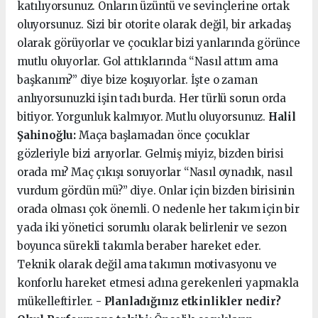
katılıyorsunuz. Onların üzüntü ve sevinçlerine ortak
oluyorsunuz. Sizi bir otorite olarak değil, bir arkadaş
olarak görüyorlar ve çocuklar bizi yanlarında görünce
mutlu oluyorlar. Gol attıklarında “Nasıl attım ama
başkanım?” diye bize koşuyorlar. İşte o zaman
anlıyorsunuzki işin tadı burda. Her türlü sorun orda
bitiyor. Yorgunluk kalmıyor. Mutlu oluyorsunuz.
Halil
Şahinoğlu:
Maça başlamadan önce çocuklar
gözleriyle bizi arıyorlar. Gelmiş miyiz, bizden birisi
orada mı? Maç çıkışı soruyorlar “Nasıl oynadık, nasıl
vurdum gördün mü?” diye. Onlar için bizden birisinin
orada olması çok önemli. O nedenle her takım için bir
yada iki yönetici sorumlu olarak belirlenir ve sezon
boyunca sürekli takımla beraber hareket eder.
Teknik olarak değil ama takımın motivasyonu ve
konforlu hareket etmesi adına gerekenleri yapmakla
mükelleftirler.
- Planladığınız etkinlikler nedir?