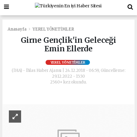
Anasayfa
YEREL YÖNETİMLER
Girne Gençlik'in Geleceği
Emin Ellerde
YEREL YÖNETİMLER
(İHA) - İhlas Haber Ajansı | 24.12.2018 - 06:59, Güncelleme:
29.12.2022 - 15:30
2560+ kez okundu.