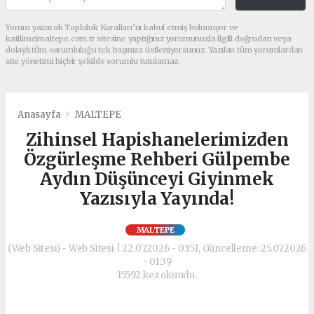
Yorum yazarak Topluluk Kuralları’nı kabul etmiş bulunuyor ve
katilimcimaltepe.com.tr sitesine yaptığınız yorumunuzla ilgili doğrudan veya
dolaylı tüm sorumluluğu tek başınıza üstleniyorsunuz. Yazılan tüm yorumlardan
site yönetimi hiçbir şekilde sorumlu tutulamaz.
Anasayfa
MALTEPE
Zihinsel Hapishanelerimizden
Özgürleşme Rehberi Gülpembe
Aydın Düşünceyi Giyinmek
Yazısıyla Yayında!
MALTEPE
(Web Sitesi) - Web Sitesi | 22.07.2026 - 03:51, Güncelleme: 25.07.2026
- 01:39
15592 kez okundu.