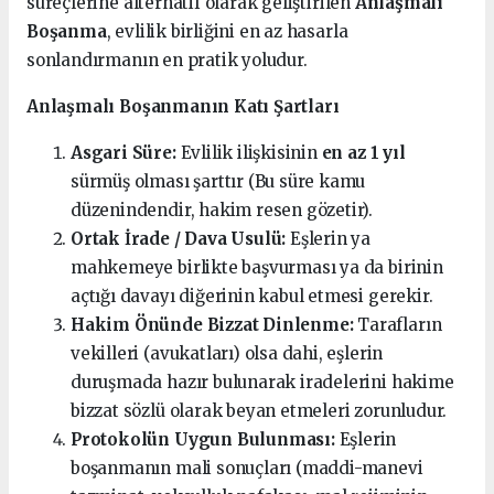
süreçlerine alternatif olarak geliştirilen
Anlaşmalı
Boşanma
, evlilik birliğini en az hasarla
sonlandırmanın en pratik yoludur.
Anlaşmalı Boşanmanın Katı Şartları
Asgari Süre:
Evlilik ilişkisinin
en az 1 yıl
sürmüş olması şarttır (Bu süre kamu
düzenindendir, hakim resen gözetir).
Ortak İrade / Dava Usulü:
Eşlerin ya
mahkemeye birlikte başvurması ya da birinin
açtığı davayı diğerinin kabul etmesi gerekir.
Hakim Önünde Bizzat Dinlenme:
Tarafların
vekilleri (avukatları) olsa dahi, eşlerin
duruşmada hazır bulunarak iradelerini hakime
bizzat sözlü olarak beyan etmeleri zorunludur.
Protokolün Uygun Bulunması:
Eşlerin
boşanmanın mali sonuçları (maddi-manevi