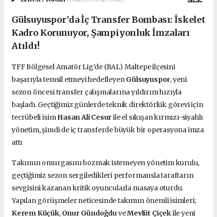
Gülsuyuspor’da İç Transfer Bombası: İskelet
Kadro Korunuyor, Şampiyonluk İmzaları
Atıldı!
TFF Bölgesel Amatör Lig’de (BAL) Maltepe ilçesini
başarıyla temsil etmeyi hedefleyen
Gülsuyuspor
, yeni
sezon öncesi transfer çalışmalarına yıldırım hızıyla
başladı. Geçtiğimiz günlerde teknik direktörlük görevi için
tecrübeli isim
Hasan Ali Cesur
ile el sıkışan kırmızı-siyahlı
yönetim, şimdi de iç transferde büyük bir operasyona imza
attı
Takımın omurgasını bozmak istemeyen yönetim kurulu,
geçtiğimiz sezon sergiledikleri performansla taraftarın
sevgisini kazanan kritik oyuncularla masaya oturdu.
Yapılan görüşmeler neticesinde takımın önemli isimleri;
Kerem Küçük
,
Onur Gündoğdu
ve
Mevlüt Çiçek
ile yeni