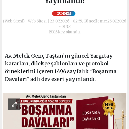
Yayınlandı!
GÜNDEM
(Web Sitesi) - Web Sitesi | 23.07.2026 - 02:55, Güncelleme: 25.07.2026
- 01:38
15316 kez okundu.
Av. Melek Genç Taştan’ın güncel Yargıtay
kararları, dilekçe şablonları ve protokol
örneklerini içeren 1496 sayfalık "Boşanma
Davaları" adlı dev eseri yayınlandı.