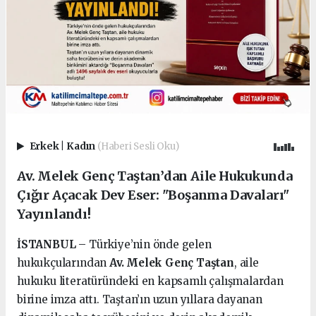
Erkek
|
Kadın
(Haberi Sesli Oku)
Av. Melek Genç Taştan’dan Aile Hukukunda
Çığır Açacak Dev Eser: "Boşanma Davaları"
Yayınlandı!
İSTANBUL
– Türkiye’nin önde gelen
hukukçularından
Av. Melek Genç Taştan
, aile
hukuku literatüründeki en kapsamlı çalışmalardan
birine imza attı. Taştan’ın uzun yıllara dayanan