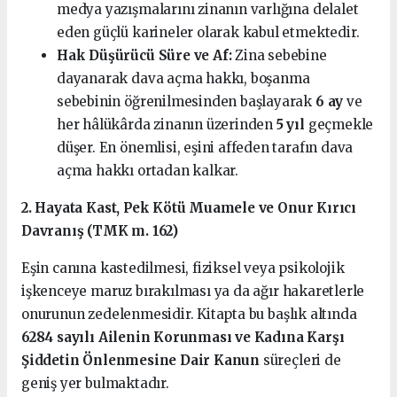
medya yazışmalarını zinanın varlığına delalet
eden güçlü karineler olarak kabul etmektedir.
Hak Düşürücü Süre ve Af:
Zina sebebine
dayanarak dava açma hakkı, boşanma
sebebinin öğrenilmesinden başlayarak
6 ay
ve
her hâlükârda zinanın üzerinden
5 yıl
geçmekle
düşer. En önemlisi, eşini affeden tarafın dava
açma hakkı ortadan kalkar.
2. Hayata Kast, Pek Kötü Muamele ve Onur Kırıcı
Davranış (TMK m. 162)
Eşin canına kastedilmesi, fiziksel veya psikolojik
işkenceye maruz bırakılması ya da ağır hakaretlerle
onurunun zedelenmesidir. Kitapta bu başlık altında
6284 sayılı Ailenin Korunması ve Kadına Karşı
Şiddetin Önlenmesine Dair Kanun
süreçleri de
geniş yer bulmaktadır.