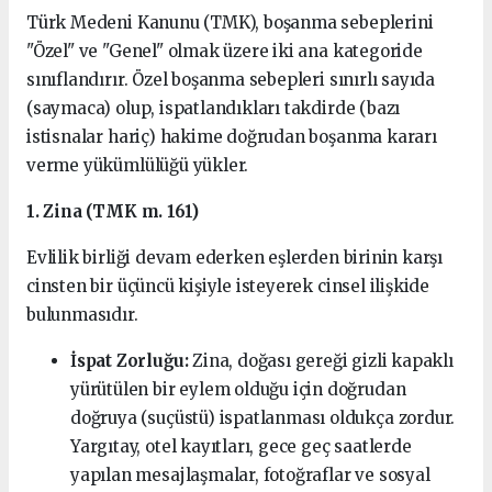
Türk Medeni Kanunu (TMK), boşanma sebeplerini
"Özel" ve "Genel" olmak üzere iki ana kategoride
sınıflandırır. Özel boşanma sebepleri sınırlı sayıda
(saymaca) olup, ispatlandıkları takdirde (bazı
istisnalar hariç) hakime doğrudan boşanma kararı
verme yükümlülüğü yükler.
1. Zina (TMK m. 161)
Evlilik birliği devam ederken eşlerden birinin karşı
cinsten bir üçüncü kişiyle isteyerek cinsel ilişkide
bulunmasıdır.
İspat Zorluğu:
Zina, doğası gereği gizli kapaklı
yürütülen bir eylem olduğu için doğrudan
doğruya (suçüstü) ispatlanması oldukça zordur.
Yargıtay, otel kayıtları, gece geç saatlerde
yapılan mesajlaşmalar, fotoğraflar ve sosyal