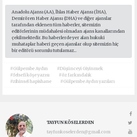
Anadolu Ajansı (AA), İhlas Haber Ajansı (İHA),
Demirören Haber Ajansı (DHA) ve diğer ajanslar
tarafından eklenen tüm haberler, sitemizin
editörlerinin müdahalesi olmadan ajans kanallarından
çekilmektedir. Bu haberlerde yer alan hukuki
muhataplar haberi geçen ajanslar olup sitemizin hiç
bir editörü sorumlu tutulamaz...
#Gülpembe Aydın
#Düşünceyi Giyinmek
#felsefi köşe yazısı
#öz farkındalık
#zihinsel hapishane
#Gülpembe Aydın yazıları
TAYFUN KÖSELERDEN
tayfunkoselerden@gmail.com