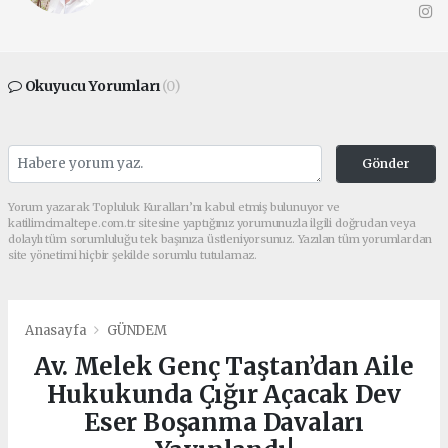
Okuyucu Yorumları
(0)
Gönder
Yorum yazarak Topluluk Kuralları’nı kabul etmiş bulunuyor ve
katilimcimaltepe.com.tr sitesine yaptığınız yorumunuzla ilgili doğrudan veya
dolaylı tüm sorumluluğu tek başınıza üstleniyorsunuz. Yazılan tüm yorumlardan
site yönetimi hiçbir şekilde sorumlu tutulamaz.
Anasayfa
GÜNDEM
Av. Melek Genç Taştan’dan Aile
Hukukunda Çığır Açacak Dev
Eser Boşanma Davaları