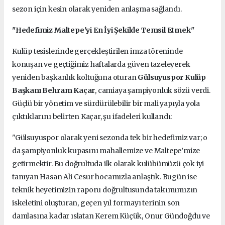
sezon için kesin olarak yeniden anlaşma sağlandı.
"Hedefimiz Maltepe'yi En İyi Şekilde Temsil Etmek"
Kulüp tesislerinde gerçekleştirilen imza töreninde
konuşan ve geçtiğimiz haftalarda güven tazeleyerek
yeniden başkanlık koltuğuna oturan
Gülsuyuspor Kulüp
Başkanı Behram Kaçar
, camiaya şampiyonluk sözü verdi.
Güçlü bir yönetim ve sürdürülebilir bir mali yapıyla yola
çıktıklarını belirten Kaçar, şu ifadeleri kullandı:
"Gülsuyuspor olarak yeni sezonda tek bir hedefimiz var; o
da şampiyonluk kupasını mahallemize ve Maltepe’mize
getirmektir. Bu doğrultuda ilk olarak kulübümüzü çok iyi
tanıyan Hasan Ali Cesur hocamızla anlaştık. Bugün ise
teknik heyetimizin raporu doğrultusunda takımımızın
iskeletini oluşturan, geçen yıl formayı terinin son
damlasına kadar ıslatan Kerem Küçük, Onur Gündoğdu ve