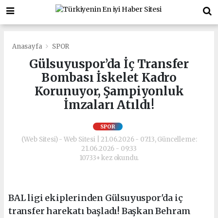
Anasayfa
SPOR
Gülsuyuspor’da İç Transfer
Bombası İskelet Kadro
Korunuyor, Şampiyonluk
İmzaları Atıldı!
SPOR
(Web Sitesi) - Web Sitesi | 21.06.2026 - 07:13, Güncelleme:
21.06.2026 - 09:33
10733+ kez okundu.
BAL ligi ekiplerinden Gülsuyuspor'da iç
transfer harekatı başladı! Başkan Behram