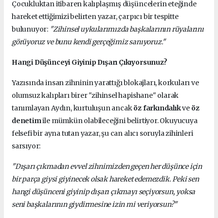
Çocukluktan itibaren kalıplaşmış düşüncelerin eteğinde
hareket ettiğimizi belirten yazar, çarpıcı bir tespitte
bulunuyor:
"Zihinsel uykularımızda başkalarının rüyalarını
görüyoruz ve bunu kendi gerçeğimiz sanıyoruz."
Hangi Düşünceyi Giyinip Dışarı Çıkıyorsunuz?
Yazısında insan zihninin yarattığı blokajları, korkuları ve
olumsuz kalıpları birer "zihinsel hapishane" olarak
tanımlayan Aydın, kurtuluşun ancak
öz farkındalık
ve
öz
denetim
ile mümkün olabileceğini belirtiyor. Okuyucuya
felsefi bir ayna tutan yazar, şu can alıcı soruyla zihinleri
sarsıyor:
"Dışarı çıkmadan evvel zihnimizden geçen her düşünce için
bir parça giysi giyinecek olsak hareket edemezdik. Peki sen
hangi düşünceni giyinip dışarı çıkmayı seçiyorsun, yoksa
seni başkalarının giydirmesine izin mi veriyorsun?"