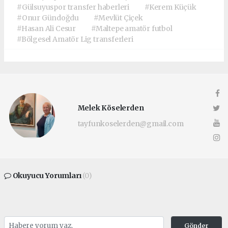
#Gülsuyuspor transfer haberleri
#Kerem Küçük
#Onur Gündoğdu
#Mevlüt Çiçek
#Hasan Ali Cesur
#Maltepe amatör futbol
#Bölgesel Amatör Lig transferleri
Melek Köselerden
tayfunkoselerden@gmail.com
Okuyucu Yorumları
(0)
Gönder