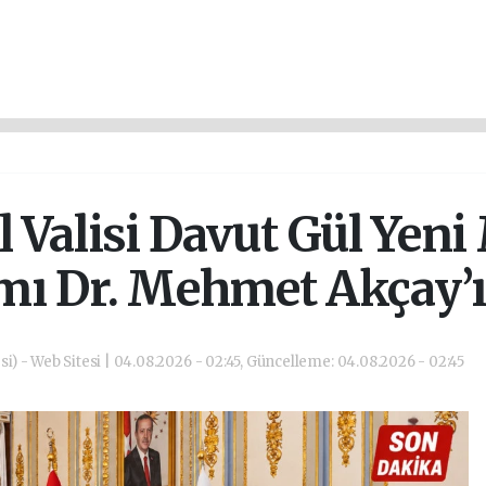
l Valisi Davut Gül Yeni
 Dr. Mehmet Akçay’ı 
si) - Web Sitesi | 04.08.2026 - 02:45, Güncelleme: 04.08.2026 - 02:45