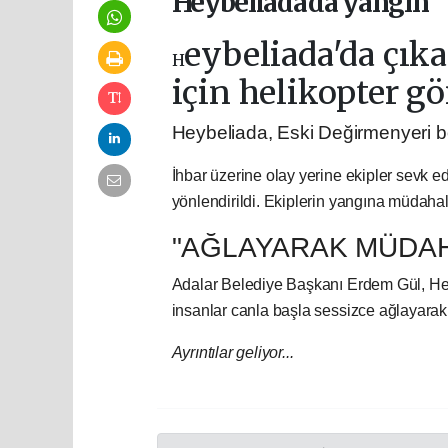
Heybeliada'da yangın
eybeliada'da çı
H
için helikopter gö
Heybeliada, Eski Değirmenyeri b
İhbar üzerine olay yerine ekipler sevk e
yönlendirildi. Ekiplerin yangına müdaha
"AĞLAYARAK MÜDA
Adalar Belediye Başkanı Erdem Gül, Hey
insanlar canla başla sessizce ağlayarak 
Ayrıntılar geliyor...