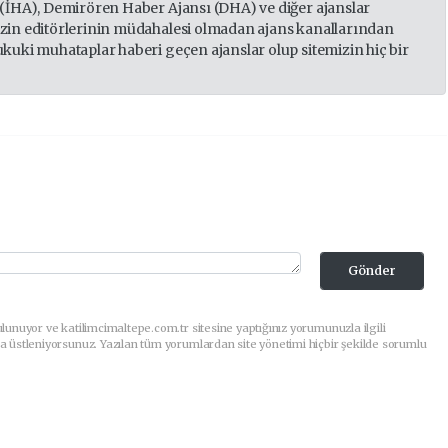
 (İHA), Demirören Haber Ajansı (DHA) ve diğer ajanslar
izin editörlerinin müdahalesi olmadan ajans kanallarından
ukuki muhataplar haberi geçen ajanslar olup sitemizin hiç bir
Gönder
lunuyor ve katilimcimaltepe.com.tr sitesine yaptığınız yorumunuzla ilgili
a üstleniyorsunuz. Yazılan tüm yorumlardan site yönetimi hiçbir şekilde sorumlu