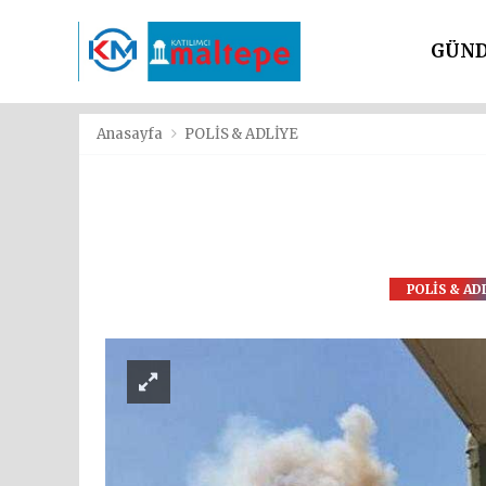
GÜN
SİYAS
Anasayfa
POLİS & ADLİYE
POLİS & AD