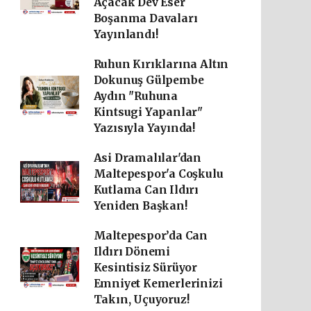
Açacak Dev Eser
Boşanma Davaları
Yayınlandı!
Ruhun Kırıklarına Altın
Dokunuş Gülpembe
Aydın "Ruhuna
Kintsugi Yapanlar"
Yazısıyla Yayında!
Asi Dramalılar'dan
Maltepespor'a Coşkulu
Kutlama Can Ildırı
Yeniden Başkan!
Maltepespor’da Can
Ildırı Dönemi
Kesintisiz Sürüyor
Emniyet Kemerlerinizi
Takın, Uçuyoruz!