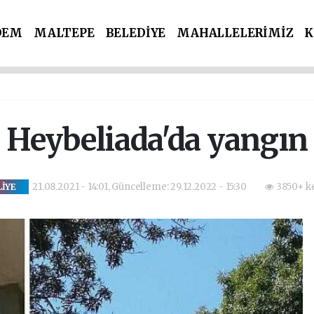
DEM
MALTEPE
BELEDİYE
MAHALLELERİMİZ
K
İ PARTİLER
SPOR
POLİS & ADLİYE
Heybeliada'da yangın
21.08.2021 - 14:01, Güncelleme: 29.12.2022 - 15:30
3850+ k
LİYE