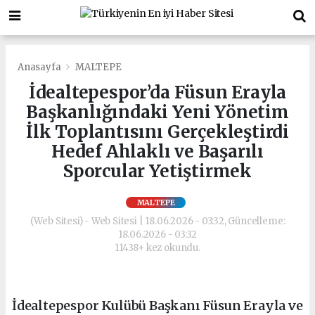
Anasayfa
MALTEPE
İdealtepespor’da Füsun Erayla
Başkanlığındaki Yeni Yönetim
İlk Toplantısını Gerçekleştirdi
Hedef Ahlaklı ve Başarılı
Sporcular Yetiştirmek
MALTEPE
(Web Sitesi) - Web Sitesi | 18.06.2026 - 03:32, Güncelleme:
18.06.2026 - 03:32
11438+ kez okundu.
İdealtepespor Kulübü Başkanı Füsun Erayla ve