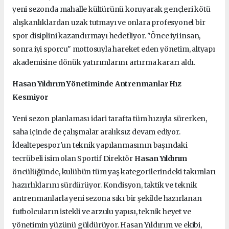
yeni sezonda mahalle kültürünü koruyarak gençleri kötü
alışkanlıklardan uzak tutmayı ve onlara profesyonel bir
spor disiplini kazandırmayı hedefliyor. "Önce iyi insan,
sonra iyi sporcu" mottosuyla hareket eden yönetim, altyapı
akademisine dönük yatırımlarını artırma kararı aldı.
Hasan Yıldırım Yönetiminde Antrenmanlar Hız
Kesmiyor
Yeni sezon planlaması idari tarafta tüm hızıyla sürerken,
saha içinde de çalışmalar aralıksız devam ediyor.
İdealtepespor'un teknik yapılanmasının başındaki
tecrübeli isim olan Sportif Direktör
Hasan Yıldırım
öncülüğünde, kulübün tüm yaş kategorilerindeki takımları
hazırlıklarını sürdürüyor. Kondisyon, taktik ve teknik
antrenmanlarla yeni sezona sıkı bir şekilde hazırlanan
futbolcuların istekli ve arzulu yapısı, teknik heyet ve
yönetimin yüzünü güldürüyor. Hasan Yıldırım ve ekibi,