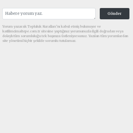
Gönder
Yorum yazarak Topluluk Kuralları’nı kabul etmiş bulunuyor ve
katilimcimaltepe.com.tr sitesine yaptığınız yorumunuzla ilgili doğrudan veya
dolaylı tüm sorumluluğu tek başınıza üstleniyorsunuz. Yazılan tüm yorumlardan
site yönetimi hiçbir şekilde sorumlu tutulamaz.
Anasayfa
GÜNDEM
Av. Melek Genç Taştan’dan Aile
Hukukunda Çığır Açacak Dev
Eser Boşanma Davaları
Yayınlandı!
GÜNDEM
(Web Sitesi) - Web Sitesi | 23.07.2026 - 02:55, Güncelleme: 25.07.2026
- 01:38
14103 kez okundu.