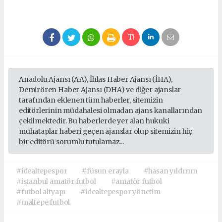
Anadolu Ajansı (AA), İhlas Haber Ajansı (İHA),
Demirören Haber Ajansı (DHA) ve diğer ajanslar
tarafından eklenen tüm haberler, sitemizin
editörlerinin müdahalesi olmadan ajans kanallarından
çekilmektedir. Bu haberlerde yer alan hukuki
muhataplar haberi geçen ajanslar olup sitemizin hiç
bir editörü sorumlu tutulamaz...
#idealtepespor
#füsun erayla
#hasan yıldırım
#istanbul amatör futbol
#amatör futbol
#futbol altyapı
#idealtepespor yönetim
#maltepe futbol