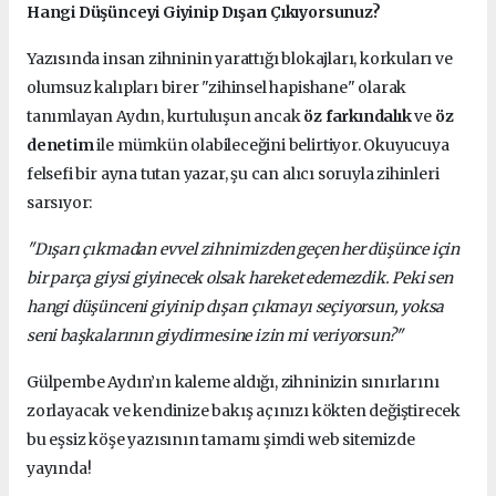
Hangi Düşünceyi Giyinip Dışarı Çıkıyorsunuz?
Yazısında insan zihninin yarattığı blokajları, korkuları ve
olumsuz kalıpları birer "zihinsel hapishane" olarak
tanımlayan Aydın, kurtuluşun ancak
öz farkındalık
ve
öz
denetim
ile mümkün olabileceğini belirtiyor. Okuyucuya
felsefi bir ayna tutan yazar, şu can alıcı soruyla zihinleri
sarsıyor:
"Dışarı çıkmadan evvel zihnimizden geçen her düşünce için
bir parça giysi giyinecek olsak hareket edemezdik. Peki sen
hangi düşünceni giyinip dışarı çıkmayı seçiyorsun, yoksa
seni başkalarının giydirmesine izin mi veriyorsun?"
Gülpembe Aydın’ın kaleme aldığı, zihninizin sınırlarını
zorlayacak ve kendinize bakış açınızı kökten değiştirecek
bu eşsiz köşe yazısının tamamı şimdi web sitemizde
yayında!