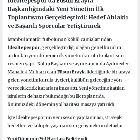
İdealtepespor’da Füsun Erayla
Başkanlığındaki Yeni Yönetim İlk
Toplantısını Gerçekleştirdi: Hedef Ahlaklı
ve Başarılı Sporcular Yetiştirmek
İstanbul amatör futbolunun köklü camialarından
İdealtepespor
, gerçekleştirdiği olağan genel kurulun
ardından yeni dönemin ilk yönetim kurulu toplantısını
resmen yaptı. Kulüp Başkanı ve aynı zamanda Aydınevler
Mahallesi Muhtarı olan
Füsun Erayla
liderliğinde bir araya
gelen yönetim kurulu üyeleri, kulübün geleceğine yön
verecek kritik kararlara imza attı. Yeni yönetime katılan
isimlerin de hazır bulunduğu bu ilk toplantıda,
önümüzdeki dönemin yol haritası masaya yatırıldı
İşte İdealtepespor'un yeni sezon yapılanması, stratejik
hedefleri ve kulüpte yaşanan son gelişmelerin detayları:
Yeni Dönemin Yol Haritası Belirlendi