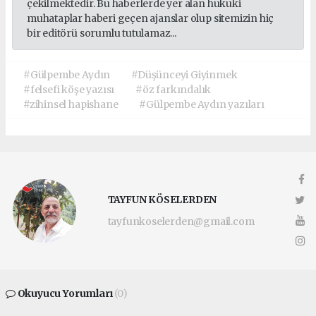
çekilmektedir. Bu haberlerde yer alan hukuki
muhataplar haberi geçen ajanslar olup sitemizin hiç
bir editörü sorumlu tutulamaz...
#Gülpembe Aydın
#Düşünceyi Giyinmek
#felsefi köşe yazısı
#öz farkındalık
#zihinsel hapishane
#Gülpembe Aydın yazıları
TAYFUN KÖSELERDEN
tayfunkoselerden@gmail.com
Okuyucu Yorumları
(0)