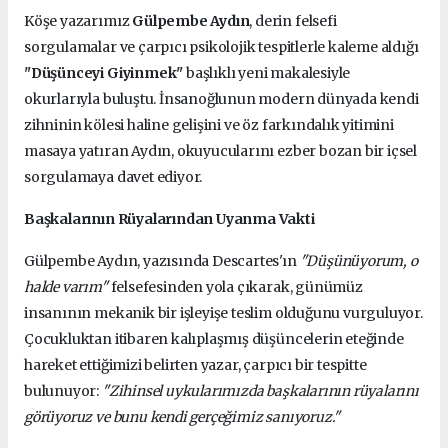
Köşe yazarımız
Gülpembe Aydın
, derin felsefi
sorgulamalar ve çarpıcı psikolojik tespitlerle kaleme aldığı
"Düşünceyi Giyinmek"
başlıklı yeni makalesiyle
okurlarıyla buluştu. İnsanoğlunun modern dünyada kendi
zihninin kölesi haline gelişini ve öz farkındalık yitimini
masaya yatıran Aydın, okuyucularını ezber bozan bir içsel
sorgulamaya davet ediyor.
Başkalarının Rüyalarından Uyanma Vakti
Gülpembe Aydın, yazısında Descartes'ın
"Düşünüyorum, o
halde varım"
felsefesinden yola çıkarak, günümüz
insanının mekanik bir işleyişe teslim olduğunu vurguluyor.
Çocukluktan itibaren kalıplaşmış düşüncelerin eteğinde
hareket ettiğimizi belirten yazar, çarpıcı bir tespitte
bulunuyor:
"Zihinsel uykularımızda başkalarının rüyalarını
görüyoruz ve bunu kendi gerçeğimiz sanıyoruz."