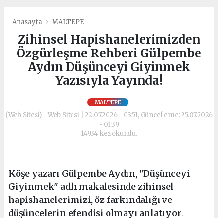
Anasayfa
MALTEPE
Zihinsel Hapishanelerimizden
Özgürleşme Rehberi Gülpembe
Aydın Düşünceyi Giyinmek
Yazısıyla Yayında!
MALTEPE
(Web Sitesi) - Web Sitesi | 22.07.2026 - 03:51, Güncelleme: 25.07.2026
- 01:39
14934 kez okundu.
Köşe yazarı Gülpembe Aydın, "Düşünceyi
Giyinmek" adlı makalesinde zihinsel
hapishanelerimizi, öz farkındalığı ve
düşüncelerin efendisi olmayı anlatıyor.