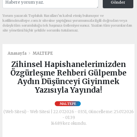
Gönder
Yorum yazarak Topluluk Kuralları’nı kabul etmiş bulunuyor ve
katilimcimaltepe.com.tr sitesine yaptığınız yorumunuzla ilgili doğrudan veya
dolaylı tüm sorumluluğu tek başınıza üstleniyorsunuz. Yazılan tüm yorumlardan
site yönetimi hiçbir şekilde sorumlu tutulamaz.
Anasayfa
MALTEPE
Zihinsel Hapishanelerimizden
Özgürleşme Rehberi Gülpembe
Aydın Düşünceyi Giyinmek
Yazısıyla Yayında!
MALTEPE
(Web Sitesi) - Web Sitesi | 22.07.2026 - 03:51, Güncelleme: 25.07.2026
- 01:39
14689 kez okundu.