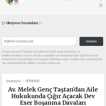
Okuyucu Yorumları
(0)
Gönder
Yorum yazarak Topluluk Kuralları’nı kabul etmiş bulunuyor ve
katilimcimaltepe.com.tr sitesine yaptığınız yorumunuzla ilgili doğrudan veya
dolaylı tüm sorumluluğu tek başınıza üstleniyorsunuz. Yazılan tüm yorumlardan
site yönetimi hiçbir şekilde sorumlu tutulamaz.
Anasayfa
GÜNDEM
Av. Melek Genç Taştan’dan Aile
Hukukunda Çığır Açacak Dev
Eser Boşanma Davaları