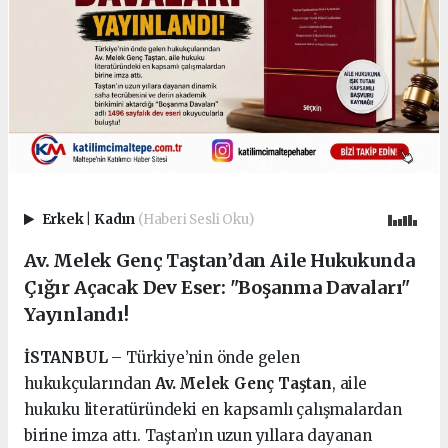
Erkek
|
Kadın
(Haberi Sesli Oku)
Av. Melek Genç Taştan’dan Aile Hukukunda
Çığır Açacak Dev Eser: "Boşanma Davaları"
Yayınlandı!
İSTANBUL
– Türkiye’nin önde gelen
hukukçularından
Av. Melek Genç Taştan
, aile
hukuku literatüründeki en kapsamlı çalışmalardan
birine imza attı. Taştan’ın uzun yıllara dayanan