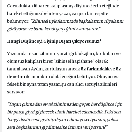
Çocukluktan itibaren kalıplaşmış düşüncelerin eteğinde
hareket ettiğimizi belirten yazar, çarpıcı bir tespitte
bulunuyor:
"Zihinsel uykularımızda başkalarının rüyalarını
görüyoruz ve bunu kendi gerçeğimiz sanıyoruz."
Hangi Düşünceyi Giyinip Dışarı Çıkıyorsunuz?
Yazısında insan zihninin yarattığı blokajları, korkuları ve
olumsuz kalıpları birer "zihinsel hapishane" olarak
tanımlayan Aydın, kurtuluşun ancak
öz farkındalık
ve
öz
denetim
ile mümkün olabileceğini belirtiyor. Okuyucuya
felsefi bir ayna tutan yazar, şu can alıcı soruyla zihinleri
sarsıyor:
"Dışarı çıkmadan evvel zihnimizden geçen her düşünce için
bir parça giysi giyinecek olsak hareket edemezdik. Peki sen
hangi düşünceni giyinip dışarı çıkmayı seçiyorsun, yoksa
seni başkalarının giydirmesine izin mi veriyorsun?"