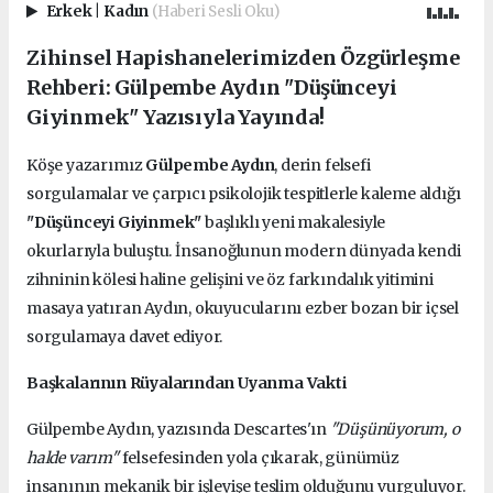
Erkek
|
Kadın
(Haberi Sesli Oku)
Zihinsel Hapishanelerimizden Özgürleşme
Rehberi: Gülpembe Aydın "Düşünceyi
Giyinmek" Yazısıyla Yayında!
Köşe yazarımız
Gülpembe Aydın
, derin felsefi
sorgulamalar ve çarpıcı psikolojik tespitlerle kaleme aldığı
"Düşünceyi Giyinmek"
başlıklı yeni makalesiyle
okurlarıyla buluştu. İnsanoğlunun modern dünyada kendi
zihninin kölesi haline gelişini ve öz farkındalık yitimini
masaya yatıran Aydın, okuyucularını ezber bozan bir içsel
sorgulamaya davet ediyor.
Başkalarının Rüyalarından Uyanma Vakti
Gülpembe Aydın, yazısında Descartes'ın
"Düşünüyorum, o
halde varım"
felsefesinden yola çıkarak, günümüz
insanının mekanik bir işleyişe teslim olduğunu vurguluyor.