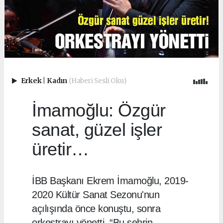
Erkek
|
Kadın
(Haberi Sesli Oku)
İmamoğlu: Özgür
sanat, güzel işler
üretir…
İBB Başkanı Ekrem İmamoğlu, 2019-
2020 Kültür Sanat Sezonu'nun
açılışında önce konuştu, sonra
orkestrayı yönetti. “Bu şehrin