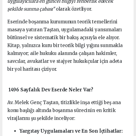
uygulayıcılara en güncel bilgiyi rehberlik edecek
şekilde sunma çabası"
olarak özetliyor.
Eserinde boşanma kurumunun teorik temellerini
masaya yatıran Taştan, uygulamadaki yansımaları
bütünsel ve sistematik bir bakış açısıyla ele alıyor.
Kitap, yalnızca kuru bir teorik bilgi yığını sunmakla
kalmıyor; aile hukuku alanında çalışan hakimler,
savcılar, avukatlar ve stajyer hukukçular için adeta
bir yol haritası çiziyor.
1496 Sayfalık Dev Eserde Neler Var?
Av. Melek Genç Taştan, titizlikle inşa ettiği beş ana
konu başlığı altında boşanma sürecinin en kritik
virajlarını şu şekilde inceliyor:
Yargıtay Uygulamaları ve En Son İçtihatlar: