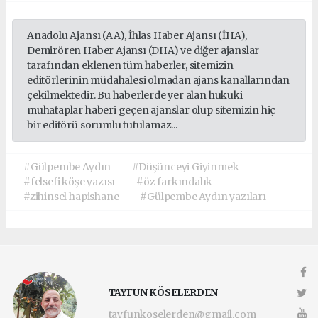
Anadolu Ajansı (AA), İhlas Haber Ajansı (İHA),
Demirören Haber Ajansı (DHA) ve diğer ajanslar
tarafından eklenen tüm haberler, sitemizin
editörlerinin müdahalesi olmadan ajans kanallarından
çekilmektedir. Bu haberlerde yer alan hukuki
muhataplar haberi geçen ajanslar olup sitemizin hiç
bir editörü sorumlu tutulamaz...
#Gülpembe Aydın
#Düşünceyi Giyinmek
#felsefi köşe yazısı
#öz farkındalık
#zihinsel hapishane
#Gülpembe Aydın yazıları
TAYFUN KÖSELERDEN
tayfunkoselerden@gmail.com