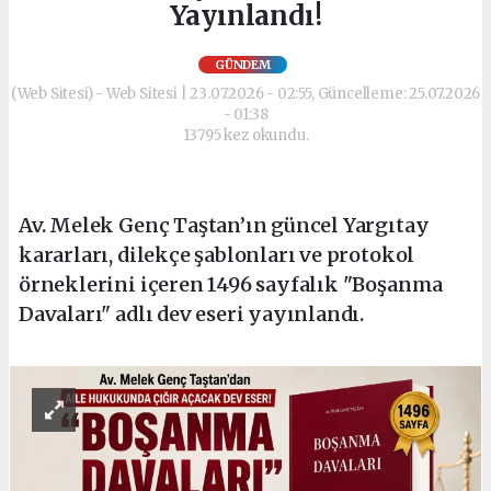
Yayınlandı!
GÜNDEM
(Web Sitesi) - Web Sitesi | 23.07.2026 - 02:55, Güncelleme: 25.07.2026
- 01:38
13795 kez okundu.
Av. Melek Genç Taştan’ın güncel Yargıtay
kararları, dilekçe şablonları ve protokol
örneklerini içeren 1496 sayfalık "Boşanma
Davaları" adlı dev eseri yayınlandı.