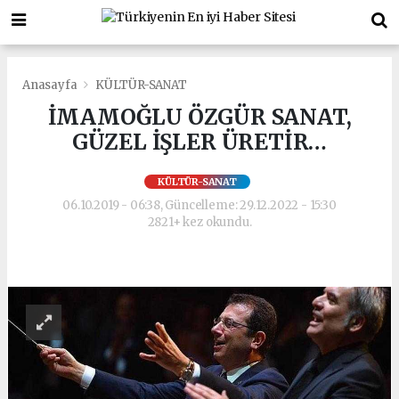
Anasayfa
KÜLTÜR-SANAT
İMAMOĞLU ÖZGÜR SANAT,
GÜZEL İŞLER ÜRETİR…
KÜLTÜR-SANAT
06.10.2019 - 06:38, Güncelleme: 29.12.2022 - 15:30
2821+ kez okundu.