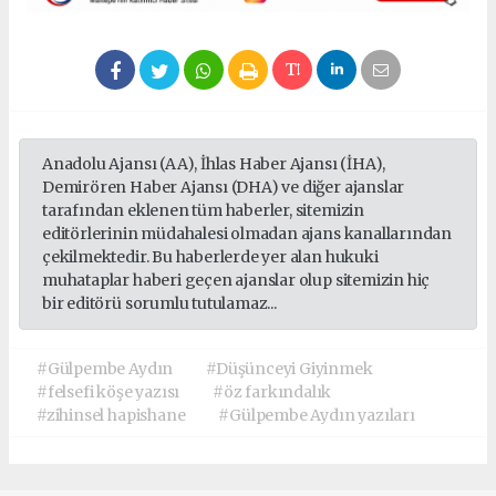
Anadolu Ajansı (AA), İhlas Haber Ajansı (İHA),
Demirören Haber Ajansı (DHA) ve diğer ajanslar
tarafından eklenen tüm haberler, sitemizin
editörlerinin müdahalesi olmadan ajans kanallarından
çekilmektedir. Bu haberlerde yer alan hukuki
muhataplar haberi geçen ajanslar olup sitemizin hiç
bir editörü sorumlu tutulamaz...
#Gülpembe Aydın
#Düşünceyi Giyinmek
#felsefi köşe yazısı
#öz farkındalık
#zihinsel hapishane
#Gülpembe Aydın yazıları