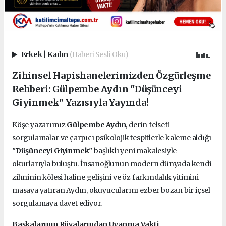
Erkek
|
Kadın
(Haberi Sesli Oku)
Zihinsel Hapishanelerimizden Özgürleşme
Rehberi: Gülpembe Aydın "Düşünceyi
Giyinmek" Yazısıyla Yayında!
Köşe yazarımız
Gülpembe Aydın
, derin felsefi
sorgulamalar ve çarpıcı psikolojik tespitlerle kaleme aldığı
"Düşünceyi Giyinmek"
başlıklı yeni makalesiyle
okurlarıyla buluştu. İnsanoğlunun modern dünyada kendi
zihninin kölesi haline gelişini ve öz farkındalık yitimini
masaya yatıran Aydın, okuyucularını ezber bozan bir içsel
sorgulamaya davet ediyor.
Başkalarının Rüyalarından Uyanma Vakti