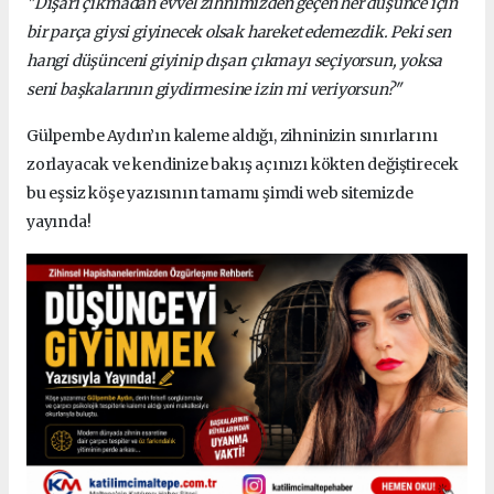
"Dışarı çıkmadan evvel zihnimizden geçen her düşünce için
bir parça giysi giyinecek olsak hareket edemezdik. Peki sen
hangi düşünceni giyinip dışarı çıkmayı seçiyorsun, yoksa
seni başkalarının giydirmesine izin mi veriyorsun?"
Gülpembe Aydın’ın kaleme aldığı, zihninizin sınırlarını
zorlayacak ve kendinize bakış açınızı kökten değiştirecek
bu eşsiz köşe yazısının tamamı şimdi web sitemizde
yayında!