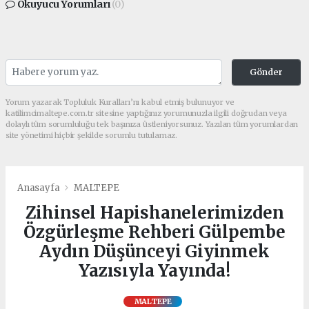
Okuyucu Yorumları
(0)
Gönder
Yorum yazarak Topluluk Kuralları’nı kabul etmiş bulunuyor ve
katilimcimaltepe.com.tr sitesine yaptığınız yorumunuzla ilgili doğrudan veya
dolaylı tüm sorumluluğu tek başınıza üstleniyorsunuz. Yazılan tüm yorumlardan
site yönetimi hiçbir şekilde sorumlu tutulamaz.
Anasayfa
MALTEPE
Zihinsel Hapishanelerimizden
Özgürleşme Rehberi Gülpembe
Aydın Düşünceyi Giyinmek
Yazısıyla Yayında!
MALTEPE