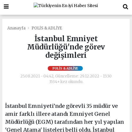
Anasayfa
POLİS & ADLİYE
İstanbul Emniyet
Müdürlüğü'nde görev
değişimleri
POLİS & ADLİYE
25.08.2021 - 04:42, Güncelleme: 29.12.2022 - 15:30
3534+ kez okundu.
İstanbul Emniyeti’nde görevli 35 müdür ve
amir farklı illere atandı Emniyet Genel
Müdürlüğü (EGM) tarafından her yıl yapılan
'Genel Atama' listeleri belli oldu. İstanbul