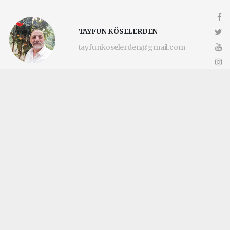
TAYFUN KÖSELERDEN
tayfunkoselerden@gmail.com
Okuyucu Yorumları
(0)
Gönder
Yorum yazarak Topluluk Kuralları’nı kabul etmiş bulunuyor ve
katilimcimaltepe.com.tr sitesine yaptığınız yorumunuzla ilgili doğrudan veya
dolaylı tüm sorumluluğu tek başınıza üstleniyorsunuz. Yazılan tüm yorumlardan
site yönetimi hiçbir şekilde sorumlu tutulamaz.