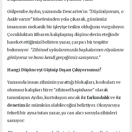
Gülpembe Aydın, yazısında Descartes'ın
"Düşünüyorum, o
halde varım"
felsefesinden yola çıkarak, günümüz
insanının mekanik bir işleyişe teslim olduğunu vurguluyor.
Çocukluktan itibaren kalıplaşmış düşüncelerin eteğinde
hareket ettiğimizi belirten yazar, çarpıcı bir tespitte
bulunuyor:
"Zihinsel uykularımızda başkalarının rüyalarını
görüyoruz ve bunu kendi gerçeğimiz sanıyoruz."
Hangi Düşünceyi Giyinip Dışarı Çıkıyorsunuz?
Yazısında insan zihninin yarattığı blokajları, korkuları ve
olumsuz kalıpları birer "zihinsel hapishane" olarak
tanımlayan Aydın, kurtuluşun ancak
öz farkındalık
ve
öz
denetim
ile mümkün olabileceğini belirtiyor. Okuyucuya
felsefi bir ayna tutan yazar, şu can alıcı soruyla zihinleri
sarsıyor: