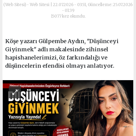
(Web Sitesi) - Web Sitesi | 22.07.2026 - 03:51, Güncelleme: 25.07.2026
- 01:39
15077 kez okundu.
Köşe yazarı Gülpembe Aydın, "Düşünceyi
Giyinmek" adlı makalesinde zihinsel
hapishanelerimizi, öz farkındalığı ve
düşüncelerin efendisi olmayı anlatıyor.