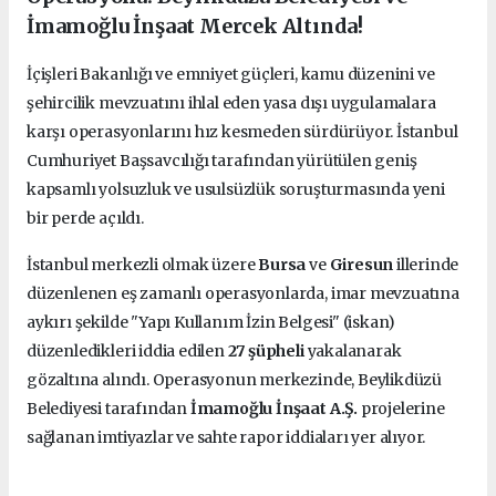
İmamoğlu İnşaat Mercek Altında!
İçişleri Bakanlığı ve emniyet güçleri, kamu düzenini ve
şehircilik mevzuatını ihlal eden yasa dışı uygulamalara
karşı operasyonlarını hız kesmeden sürdürüyor. İstanbul
Cumhuriyet Başsavcılığı tarafından yürütülen geniş
kapsamlı yolsuzluk ve usulsüzlük soruşturmasında yeni
bir perde açıldı.
İstanbul merkezli olmak üzere
Bursa
ve
Giresun
illerinde
düzenlenen eş zamanlı operasyonlarda, imar mevzuatına
aykırı şekilde "Yapı Kullanım İzin Belgesi" (iskan)
düzenledikleri iddia edilen
27 şüpheli
yakalanarak
gözaltına alındı. Operasyonun merkezinde, Beylikdüzü
Belediyesi tarafından
İmamoğlu İnşaat A.Ş.
projelerine
sağlanan imtiyazlar ve sahte rapor iddiaları yer alıyor.