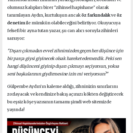
olumsuz kalıpları birer "zihinsel hapishane" olarak
tanımlayan Aydın, kurtuluşun ancak
öz farkındalık
ve
öz
denetim
ile mümkün olabileceğini belirtiyor. Okuyucuya
felsefi bir ayna tutan yazar, şu can alıcı soruyla zihinleri
sarsıyor:
"Dışarı çıkmadan evvel zihnimizden geçen her düşünce için
bir parça giysi giyinecek olsak hareket edemezdik. Peki sen
hangi düşünceni giyinip dışarı çıkmayı seçiyorsun, yoksa
seni başkalarının giydirmesine izin mi veriyorsun?"
Gülpembe Aydın’ın kaleme aldığı, zihninizin sınırlarını
zorlayacak ve kendinize bakış açınızı kökten değiştirecek
bu eşsiz köşe yazısının tamamı şimdi web sitemizde
yayında!