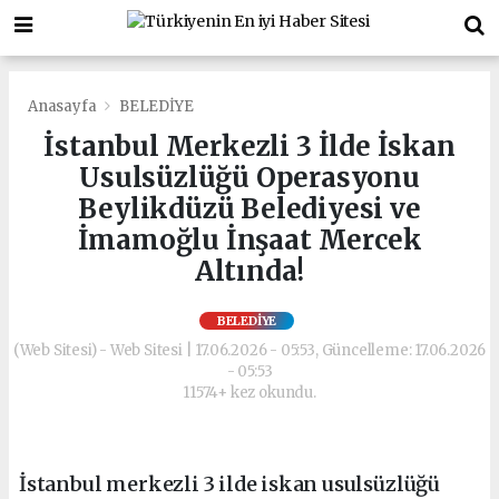
Anasayfa
BELEDİYE
İstanbul Merkezli 3 İlde İskan
Usulsüzlüğü Operasyonu
Beylikdüzü Belediyesi ve
İmamoğlu İnşaat Mercek
Altında!
BELEDİYE
(Web Sitesi) - Web Sitesi | 17.06.2026 - 05:53, Güncelleme: 17.06.2026
- 05:53
11574+ kez okundu.
İstanbul merkezli 3 ilde iskan usulsüzlüğü