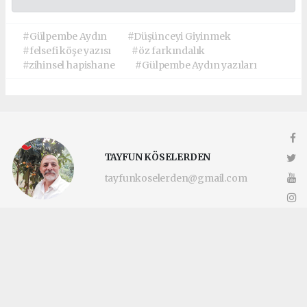
#Gülpembe Aydın
#Düşünceyi Giyinmek
#felsefi köşe yazısı
#öz farkındalık
#zihinsel hapishane
#Gülpembe Aydın yazıları
TAYFUN KÖSELERDEN
tayfunkoselerden@gmail.com
Okuyucu Yorumları
(0)
Gönder