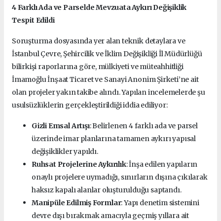
4 Farklı Ada ve Parselde Mevzuata Aykırı Değişiklik
Tespit Edildi
Soruşturma dosyasında yer alan teknik detaylara ve
İstanbul Çevre, Şehircilik ve İklim Değişikliği İl Müdürlüğü
bilirkişi raporlarına göre, mülkiyeti ve müteahhitliği
İmamoğlu İnşaat Ticaret ve Sanayi Anonim Şirketi’ne ait
olan projeler yakın takibe alındı. Yapılan incelemelerde şu
usulsüzlüklerin gerçekleştirildiği iddia ediliyor:
Gizli Emsal Artışı
: Belirlenen 4 farklı ada ve parsel
üzerinde imar planlarına tamamen aykırı yapısal
değişiklikler yapıldı.
Ruhsat Projelerine Aykırılık
: İnşa edilen yapıların
onaylı projelere uymadığı, sınırların dışına çıkılarak
haksız kapalı alanlar oluşturulduğu saptandı.
Manipüle Edilmiş Formlar
: Yapı denetim sistemini
devre dışı bırakmak amacıyla geçmiş yıllara ait