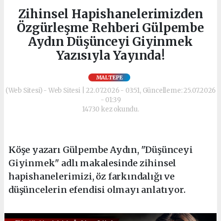
Zihinsel Hapishanelerimizden
Özgürleşme Rehberi Gülpembe
Aydın Düşünceyi Giyinmek
Yazısıyla Yayında!
MALTEPE
(Web Sitesi) - Web Sitesi | 22.07.2026 - 03:51, Güncelleme: 25.07.2026
- 01:39
14730 kez okundu.
Köşe yazarı Gülpembe Aydın, "Düşünceyi
Giyinmek" adlı makalesinde zihinsel
hapishanelerimizi, öz farkındalığı ve
düşüncelerin efendisi olmayı anlatıyor.