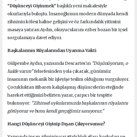
"Düşünceyi Giyinmek"
başlıklı yeni makalesiyle
okurlarıyla buluştu. İnsanoğlunun modern dünyada kendi
zihninin kölesi haline gelişini ve öz farkındalık yitimini
masaya yatıran Aydın, okuyucularını ezber bozan bir içsel
sorgulamaya davet ediyor.
Başkalarının Rüyalarından Uyanma Vakti
Gülpembe Aydın, yazısında Descartes'ın
"Düşünüyorum, o
halde varım"
felsefesinden yola çıkarak, günümüz
insanının mekanik bir işleyişe teslim olduğunu vurguluyor.
Çocukluktan itibaren kalıplaşmış düşüncelerin eteğinde
hareket ettiğimizi belirten yazar, çarpıcı bir tespitte
bulunuyor:
"Zihinsel uykularımızda başkalarının rüyalarını
görüyoruz ve bunu kendi gerçeğimiz sanıyoruz."
Hangi Düşünceyi Giyinip Dışarı Çıkıyorsunuz?
Yazısında insan zihninin yarattığı blokajları, korkuları ve