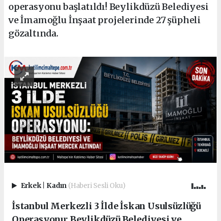
operasyonu başlatıldı! Beylikdüzü Belediyesi
ve İmamoğlu İnşaat projelerinde 27 şüpheli
gözaltında.
Erkek
|
Kadın
(Haberi Sesli Oku)
İstanbul Merkezli 3 İlde İskan Usulsüzlüğü
Operasyonu: Beylikdüzü Belediyesi ve