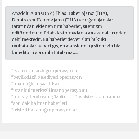
Anadolu Ajansı (AA), İhlas Haber Ajansı (İHA),
Demirören Haber Ajansı (DHA) ve diğer ajanslar
tarafından eklenen tüm haberler, sitemizin
editörlerinin müdahalesi olmadan ajans kanallarından
çekilmektedir. Bu haberlerde yer alan hukuki
muhataplar haberi geçen ajanslar olup sitemizin hiç
bir editörü sorumlu tutulamaz...
#iskan usulsüzlüğü operasyonu
#beylikdüzü belediyesi operasyon
#imamoğlu inşaat iskan
#istanbul merkezli imar operasyonu
#tuncay demircan gözaltı
#usulsüz iskan raporu
#son dakika imar haberleri
#içişleri bakanlığı operasyonları