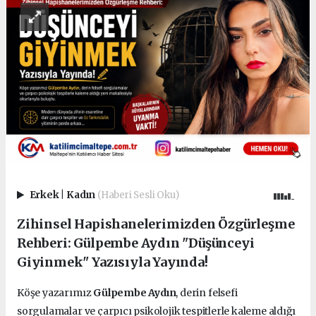
Erkek
|
Kadın
(Haberi Sesli Oku)
Zihinsel Hapishanelerimizden Özgürleşme
Rehberi: Gülpembe Aydın "Düşünceyi
Giyinmek" Yazısıyla Yayında!
Köşe yazarımız
Gülpembe Aydın
, derin felsefi
sorgulamalar ve çarpıcı psikolojik tespitlerle kaleme aldığı