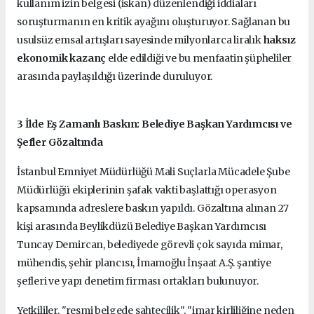
kullanım izin belgesi (iskan) düzenlendiği iddiaları
soruşturmanın en kritik ayağını oluşturuyor. Sağlanan bu
usulsüz emsal artışları sayesinde milyonlarca liralık
haksız
ekonomik kazanç
elde edildiği ve bu menfaatin şüpheliler
arasında paylaşıldığı üzerinde duruluyor.
3 İlde Eş Zamanlı Baskın: Belediye Başkan Yardımcısı ve
Şefler Gözaltında
İstanbul Emniyet Müdürlüğü Mali Suçlarla Mücadele Şube
Müdürlüğü ekiplerinin şafak vakti başlattığı operasyon
kapsamında adreslere baskın yapıldı. Gözaltına alınan 27
kişi arasında Beylikdüzü Belediye Başkan Yardımcısı
Tuncay Demircan, belediyede görevli çok sayıda mimar,
mühendis, şehir plancısı, İmamoğlu İnşaat A.Ş. şantiye
şefleri ve yapı denetim firması ortakları bulunuyor.
Yetkililer, "resmi belgede sahtecilik", "imar kirliliğine neden