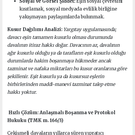
Sosyal ve Görsel Şiddet:
Eşin sosyal çevresini
kısıtlamak, sosyal medyada evlilik birliğine
yakışmayan paylaşımlarda bulunmak.
Kusur Dağılımı Analizi:
Yargıtay uygulamasında;
davacı eşin tamamen kusurlu olması durumunda
davalının itiraz hakkı doğar. Davacının az, davalının
ağır kusurlu olduğu ya da tarafların eşit kusurlu olduğu
durumlarda hakim boşanmaya hükmeder ancak
tazminat ve nafaka miktarları bu kusur oranlarına göre
şekillenir. Eşit kusurlu ya da kusursuz eşlerin
birbirlerinden maddi-manevi tazminat talep etme
hakkı yoktur.
Hızlı Çözüm: Anlaşmalı Boşanma ve Protokol
Hukuku (TMK m. 166/3)
Çekişmeli davaların yıllarca süren yıpratıcı