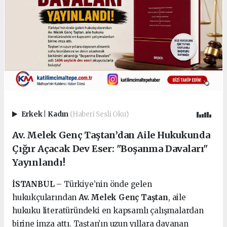
Erkek
|
Kadın
(Haberi Sesli Oku)
Av. Melek Genç Taştan’dan Aile Hukukunda
Çığır Açacak Dev Eser: "Boşanma Davaları"
Yayınlandı!
İSTANBUL
– Türkiye’nin önde gelen
hukukçularından
Av. Melek Genç Taştan
, aile
hukuku literatüründeki en kapsamlı çalışmalardan
birine imza attı. Taştan’ın uzun yıllara dayanan