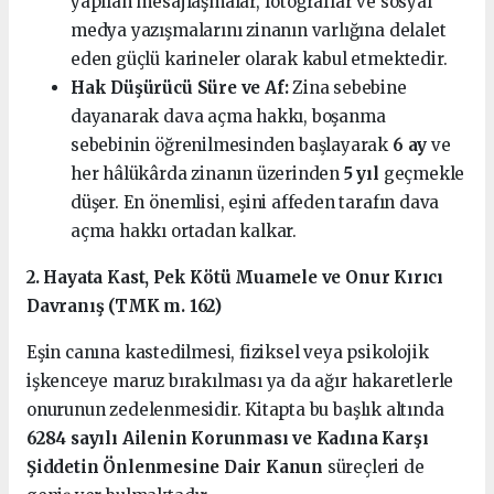
yapılan mesajlaşmalar, fotoğraflar ve sosyal
medya yazışmalarını zinanın varlığına delalet
eden güçlü karineler olarak kabul etmektedir.
Hak Düşürücü Süre ve Af:
Zina sebebine
dayanarak dava açma hakkı, boşanma
sebebinin öğrenilmesinden başlayarak
6 ay
ve
her hâlükârda zinanın üzerinden
5 yıl
geçmekle
düşer. En önemlisi, eşini affeden tarafın dava
açma hakkı ortadan kalkar.
2. Hayata Kast, Pek Kötü Muamele ve Onur Kırıcı
Davranış (TMK m. 162)
Eşin canına kastedilmesi, fiziksel veya psikolojik
işkenceye maruz bırakılması ya da ağır hakaretlerle
onurunun zedelenmesidir. Kitapta bu başlık altında
6284 sayılı Ailenin Korunması ve Kadına Karşı
Şiddetin Önlenmesine Dair Kanun
süreçleri de