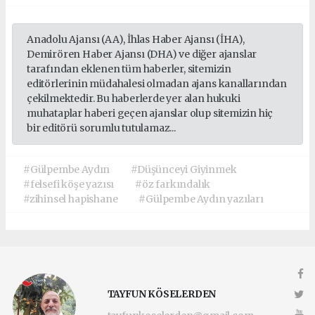
Anadolu Ajansı (AA), İhlas Haber Ajansı (İHA),
Demirören Haber Ajansı (DHA) ve diğer ajanslar
tarafından eklenen tüm haberler, sitemizin
editörlerinin müdahalesi olmadan ajans kanallarından
çekilmektedir. Bu haberlerde yer alan hukuki
muhataplar haberi geçen ajanslar olup sitemizin hiç
bir editörü sorumlu tutulamaz...
#Gülpembe Aydın
#Düşünceyi Giyinmek
#felsefi köşe yazısı
#öz farkındalık
#zihinsel hapishane
#Gülpembe Aydın yazıları
TAYFUN KÖSELERDEN