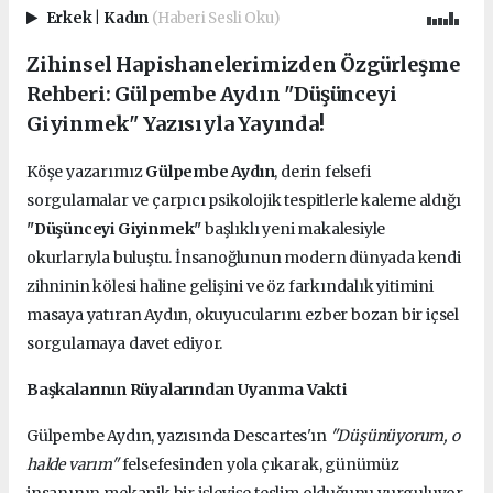
Erkek
|
Kadın
(Haberi Sesli Oku)
Zihinsel Hapishanelerimizden Özgürleşme
Rehberi: Gülpembe Aydın "Düşünceyi
Giyinmek" Yazısıyla Yayında!
Köşe yazarımız
Gülpembe Aydın
, derin felsefi
sorgulamalar ve çarpıcı psikolojik tespitlerle kaleme aldığı
"Düşünceyi Giyinmek"
başlıklı yeni makalesiyle
okurlarıyla buluştu. İnsanoğlunun modern dünyada kendi
zihninin kölesi haline gelişini ve öz farkındalık yitimini
masaya yatıran Aydın, okuyucularını ezber bozan bir içsel
sorgulamaya davet ediyor.
Başkalarının Rüyalarından Uyanma Vakti
Gülpembe Aydın, yazısında Descartes'ın
"Düşünüyorum, o
halde varım"
felsefesinden yola çıkarak, günümüz
insanının mekanik bir işleyişe teslim olduğunu vurguluyor.