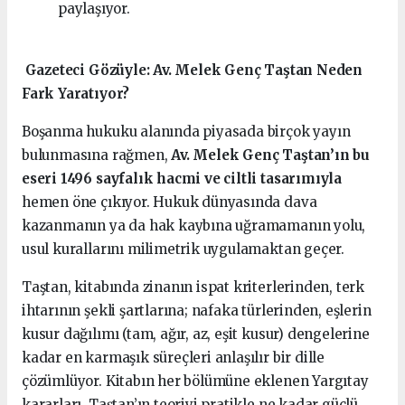
paylaşıyor.
️ Gazeteci Gözüyle: Av. Melek Genç Taştan Neden
Fark Yaratıyor?
Boşanma hukuku alanında piyasada birçok yayın
bulunmasına rağmen,
Av. Melek Genç Taştan’ın bu
eseri 1496 sayfalık hacmi ve ciltli tasarımıyla
hemen öne çıkıyor. Hukuk dünyasında dava
kazanmanın ya da hak kaybına uğramamanın yolu,
usul kurallarını milimetrik uygulamaktan geçer.
Taştan, kitabında zinanın ispat kriterlerinden, terk
ihtarının şekli şartlarına; nafaka türlerinden, eşlerin
kusur dağılımı (tam, ağır, az, eşit kusur) dengelerine
kadar en karmaşık süreçleri anlaşılır bir dille
çözümlüyor. Kitabın her bölümüne eklenen Yargıtay
kararları, Taştan’ın teoriyi pratikle ne kadar güçlü