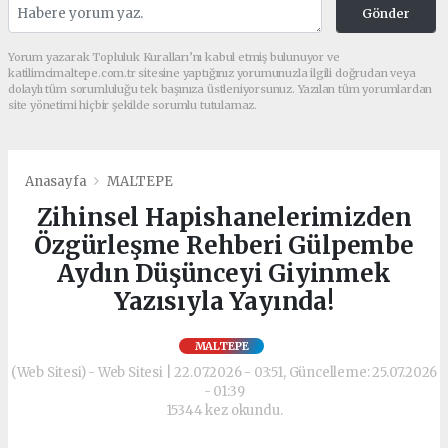
Gönder
Yorum yazarak Topluluk Kuralları’nı kabul etmiş bulunuyor ve
katilimcimaltepe.com.tr sitesine yaptığınız yorumunuzla ilgili doğrudan veya
dolaylı tüm sorumluluğu tek başınıza üstleniyorsunuz. Yazılan tüm yorumlardan
site yönetimi hiçbir şekilde sorumlu tutulamaz.
Anasayfa
MALTEPE
Zihinsel Hapishanelerimizden
Özgürleşme Rehberi Gülpembe
Aydın Düşünceyi Giyinmek
Yazısıyla Yayında!
MALTEPE
(Web Sitesi) - Web Sitesi | 22.07.2026 - 03:51, Güncelleme: 25.07.2026
- 01:39
15344 kez okundu.