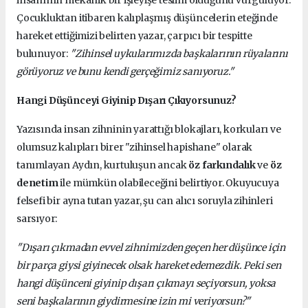
Çocukluktan itibaren kalıplaşmış düşüncelerin eteğinde
hareket ettiğimizi belirten yazar, çarpıcı bir tespitte
bulunuyor:
"Zihinsel uykularımızda başkalarının rüyalarını
görüyoruz ve bunu kendi gerçeğimiz sanıyoruz."
Hangi Düşünceyi Giyinip Dışarı Çıkıyorsunuz?
Yazısında insan zihninin yarattığı blokajları, korkuları ve
olumsuz kalıpları birer "zihinsel hapishane" olarak
tanımlayan Aydın, kurtuluşun ancak
öz farkındalık
ve
öz
denetim
ile mümkün olabileceğini belirtiyor. Okuyucuya
felsefi bir ayna tutan yazar, şu can alıcı soruyla zihinleri
sarsıyor:
"Dışarı çıkmadan evvel zihnimizden geçen her düşünce için
bir parça giysi giyinecek olsak hareket edemezdik. Peki sen
hangi düşünceni giyinip dışarı çıkmayı seçiyorsun, yoksa
seni başkalarının giydirmesine izin mi veriyorsun?"