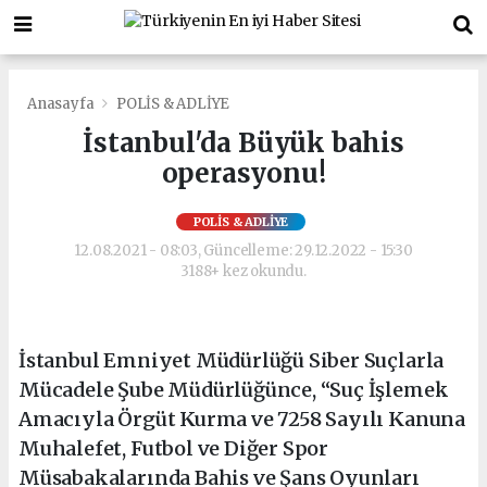
Anasayfa
POLİS & ADLİYE
İstanbul'da Büyük bahis
operasyonu!
POLİS & ADLİYE
12.08.2021 - 08:03, Güncelleme: 29.12.2022 - 15:30
3188+ kez okundu.
İstanbul Emniyet Müdürlüğü Siber Suçlarla
Mücadele Şube Müdürlüğünce, “Suç İşlemek
Amacıyla Örgüt Kurma ve 7258 Sayılı Kanuna
Muhalefet, Futbol ve Diğer Spor
Müsabakalarında Bahis ve Şans Oyunları