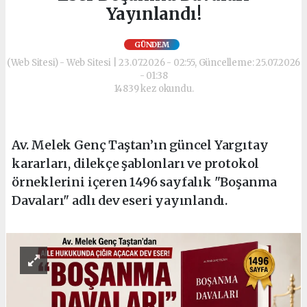
Yayınlandı!
GÜNDEM
(Web Sitesi) - Web Sitesi | 23.07.2026 - 02:55, Güncelleme: 25.07.2026
- 01:38
14839 kez okundu.
Av. Melek Genç Taştan’ın güncel Yargıtay
kararları, dilekçe şablonları ve protokol
örneklerini içeren 1496 sayfalık "Boşanma
Davaları" adlı dev eseri yayınlandı.