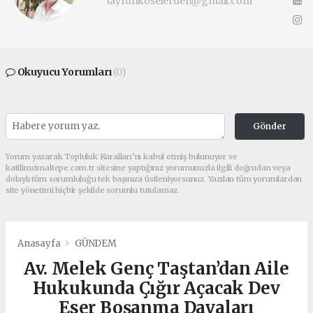
tayfunkoselerden@gmail.com
Okuyucu Yorumları
(0)
Gönder
Yorum yazarak Topluluk Kuralları’nı kabul etmiş bulunuyor ve
katilimcimaltepe.com.tr sitesine yaptığınız yorumunuzla ilgili doğrudan veya
dolaylı tüm sorumluluğu tek başınıza üstleniyorsunuz. Yazılan tüm yorumlardan
site yönetimi hiçbir şekilde sorumlu tutulamaz.
Anasayfa
GÜNDEM
Av. Melek Genç Taştan’dan Aile
Hukukunda Çığır Açacak Dev
Eser Boşanma Davaları