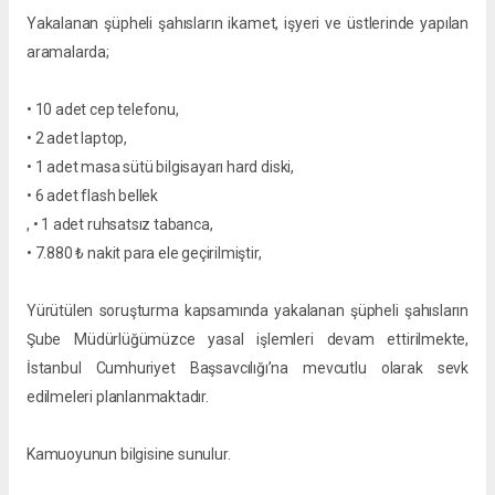
Yakalanan şüpheli şahısların ikamet, işyeri ve üstlerinde yapılan
aramalarda;
• 10 adet cep telefonu,
• 2 adet laptop,
• 1 adet masa sütü bilgisayarı hard diski,
• 6 adet flash bellek
, • 1 adet ruhsatsız tabanca,
• 7.880 ₺ nakit para ele geçirilmiştir,
Yürütülen soruşturma kapsamında yakalanan şüpheli şahısların
Şube Müdürlüğümüzce yasal işlemleri devam ettirilmekte,
İstanbul Cumhuriyet Başsavcılığı’na mevcutlu olarak sevk
edilmeleri planlanmaktadır.
Kamuoyunun bilgisine sunulur.