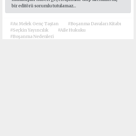
bir editörü sorumlu tutulamaz...
#Av. Melek Genç Taştan
#Boşanma Davaları Kitabı
#Seçkin Yayıncılık
#Aile Hukuku
#Boşanma Nedenleri
#Anlaşmalı Boşanma Protokolü
#Yargıtay İçtihatları
#Kusur Oranları
#Nafaka ve Tazminat
#Boşanma Dilekçe Örnekleri
TAYFUN KÖSELERDEN
tayfunkoselerden@gmail.com