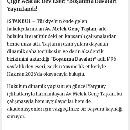
Çığır Açacak Dev Eser: "Boşanma Davaları"
Yayınlandı!
İSTANBUL
– Türkiye’nin önde gelen
hukukçularından
Av. Melek Genç Taştan
, aile
hukuku literatüründeki en kapsamlı çalışmalardan
birine imza attı. Taştan’ın uzun yıllara dayanan
dinamik saha tecrübesini ve derin akademik
birikimini aktardığı
"Boşanma Davaları"
adlı 1496
sayfalık dev eseri, Seçkin Yayıncılık etiketiyle
Haziran 2026'da okuyucuyla buluştu.
Hukukun dinamik yapısını en güncel Yargıtay
içtihatlarıyla harmanlayan Av. Melek Genç Taştan, bu
çalışmasıyla hem uygulayıcılar hem de
akademisyenler için vazgeçilmez bir başvuru kaynağı
sunuyor.