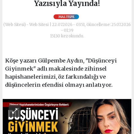
Yazısıyla Yayında!
MALTEPE
(Web Sitesi) - Web Sitesi | 22.07.2026 - 03:51, Güncelleme: 25.07.2026
- 01:39
15130 kez okundu.
Köşe yazarı Gülpembe Aydın, "Düşünceyi
Giyinmek" adlı makalesinde zihinsel
hapishanelerimizi, öz farkındalığı ve
düşüncelerin efendisi olmayı anlatıyor.