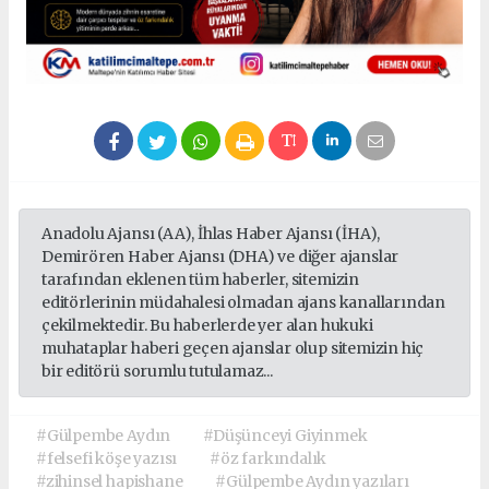
Anadolu Ajansı (AA), İhlas Haber Ajansı (İHA),
Demirören Haber Ajansı (DHA) ve diğer ajanslar
tarafından eklenen tüm haberler, sitemizin
editörlerinin müdahalesi olmadan ajans kanallarından
çekilmektedir. Bu haberlerde yer alan hukuki
muhataplar haberi geçen ajanslar olup sitemizin hiç
bir editörü sorumlu tutulamaz...
#Gülpembe Aydın
#Düşünceyi Giyinmek
#felsefi köşe yazısı
#öz farkındalık
#zihinsel hapishane
#Gülpembe Aydın yazıları