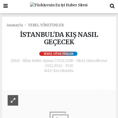
Anasayfa
YEREL YÖNETİMLER
İSTANBUL'DA KIŞ NASIL
GEÇECEK
YEREL YÖNETİMLER
(İHA) - İhlas Haber Ajansı | 05.12.2018 - 08:41, Güncelleme:
29.12.2022 - 15:30
1412+ kez okundu.