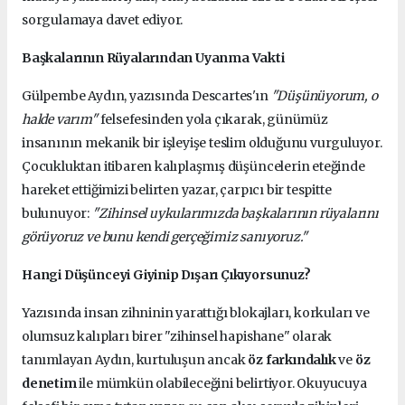
sorgulamaya davet ediyor.
Başkalarının Rüyalarından Uyanma Vakti
Gülpembe Aydın, yazısında Descartes'ın
"Düşünüyorum, o
halde varım"
felsefesinden yola çıkarak, günümüz
insanının mekanik bir işleyişe teslim olduğunu vurguluyor.
Çocukluktan itibaren kalıplaşmış düşüncelerin eteğinde
hareket ettiğimizi belirten yazar, çarpıcı bir tespitte
bulunuyor:
"Zihinsel uykularımızda başkalarının rüyalarını
görüyoruz ve bunu kendi gerçeğimiz sanıyoruz."
Hangi Düşünceyi Giyinip Dışarı Çıkıyorsunuz?
Yazısında insan zihninin yarattığı blokajları, korkuları ve
olumsuz kalıpları birer "zihinsel hapishane" olarak
tanımlayan Aydın, kurtuluşun ancak
öz farkındalık
ve
öz
denetim
ile mümkün olabileceğini belirtiyor. Okuyucuya