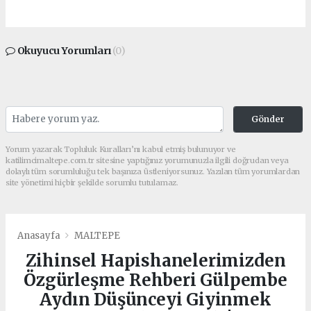
Okuyucu Yorumları
(0)
Gönder
Yorum yazarak Topluluk Kuralları’nı kabul etmiş bulunuyor ve
katilimcimaltepe.com.tr sitesine yaptığınız yorumunuzla ilgili doğrudan veya
dolaylı tüm sorumluluğu tek başınıza üstleniyorsunuz. Yazılan tüm yorumlardan
site yönetimi hiçbir şekilde sorumlu tutulamaz.
Anasayfa
MALTEPE
Zihinsel Hapishanelerimizden
Özgürleşme Rehberi Gülpembe
Aydın Düşünceyi Giyinmek