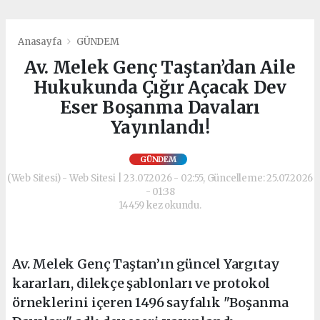
Anasayfa
GÜNDEM
Av. Melek Genç Taştan’dan Aile
Hukukunda Çığır Açacak Dev
Eser Boşanma Davaları
Yayınlandı!
GÜNDEM
(Web Sitesi) - Web Sitesi | 23.07.2026 - 02:55, Güncelleme: 25.07.2026
- 01:38
14459 kez okundu.
Av. Melek Genç Taştan’ın güncel Yargıtay
kararları, dilekçe şablonları ve protokol
örneklerini içeren 1496 sayfalık "Boşanma