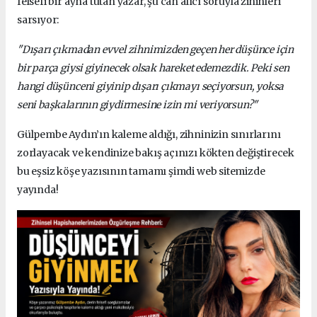
felsefi bir ayna tutan yazar, şu can alıcı soruyla zihinleri
sarsıyor:
"Dışarı çıkmadan evvel zihnimizden geçen her düşünce için
bir parça giysi giyinecek olsak hareket edemezdik. Peki sen
hangi düşünceni giyinip dışarı çıkmayı seçiyorsun, yoksa
seni başkalarının giydirmesine izin mi veriyorsun?"
Gülpembe Aydın’ın kaleme aldığı, zihninizin sınırlarını
zorlayacak ve kendinize bakış açınızı kökten değiştirecek
bu eşsiz köşe yazısının tamamı şimdi web sitemizde
yayında!