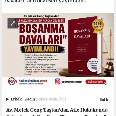
Davaları" adlı dev eseri yayınlandı.
Erkek
|
Kadın
(Haberi Sesli Oku)
Av. Melek Genç Taştan’dan Aile Hukukunda