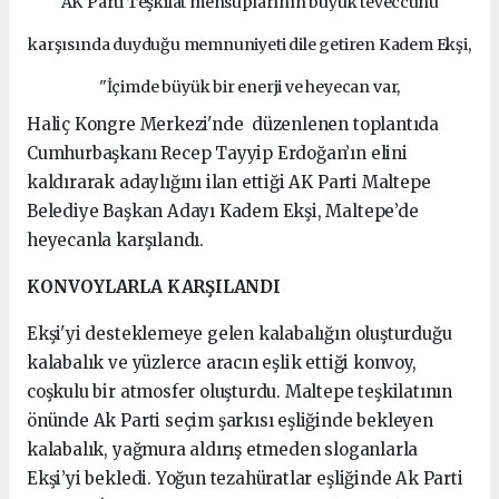
AK Parti Teşkilat mensuplarının büyük teveccühü
karşısında duyduğu memnuniyeti dile getiren Kadem Ekşi,
"İçimde büyük bir enerji ve heyecan var,
Haliç Kongre Merkezi'nde düzenlenen toplantıda
Cumhurbaşkanı Recep Tayyip Erdoğan’ın elini
kaldırarak adaylığını ilan ettiği AK Parti Maltepe
Belediye Başkan Adayı Kadem Ekşi, Maltepe’de
heyecanla karşılandı.
KONVOYLARLA KARŞILANDI
Ekşi'yi desteklemeye gelen kalabalığın oluşturduğu
kalabalık ve yüzlerce aracın eşlik ettiği konvoy,
coşkulu bir atmosfer oluşturdu. Maltepe teşkilatının
önünde Ak Parti seçim şarkısı eşliğinde bekleyen
kalabalık, yağmura aldırış etmeden sloganlarla
Ekşi’yi bekledi. Yoğun tezahüratlar eşliğinde Ak Parti