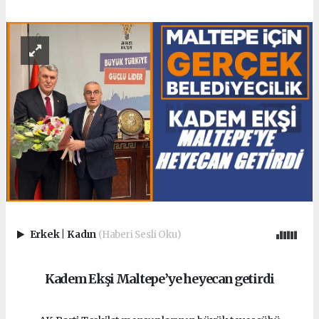
Erkek
|
Kadın
(Haberi Sesli Oku)
Kadem Ekşi Maltepe’ye heyecan getirdi