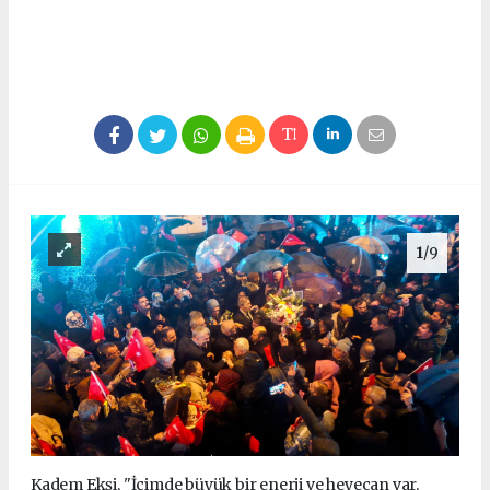
1
/9
Kadem Ekşi, "İçimde büyük bir enerji ve heyecan var,