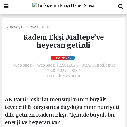
Anasayfa
MALTEPE
Kadem Ekşi Maltepe’ye
heyecan getirdi
MALTEPE
(Web Sitesi) - Web Sitesi | 22.01.2024 - 08:19, Güncelleme:
22.01.2024 - 08:37
13310+ kez okundu.
AK Parti Teşkilat mensuplarının büyük
teveccühü karşısında duyduğu memnuniyeti
dile getiren Kadem Ekşi, "İçimde büyük bir
enerji ve heyecan var,