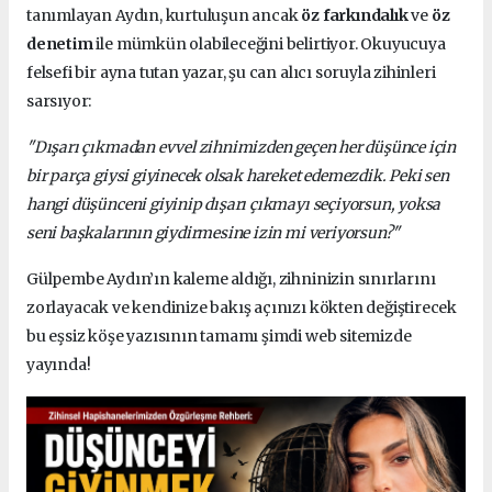
tanımlayan Aydın, kurtuluşun ancak
öz farkındalık
ve
öz
denetim
ile mümkün olabileceğini belirtiyor. Okuyucuya
felsefi bir ayna tutan yazar, şu can alıcı soruyla zihinleri
sarsıyor:
"Dışarı çıkmadan evvel zihnimizden geçen her düşünce için
bir parça giysi giyinecek olsak hareket edemezdik. Peki sen
hangi düşünceni giyinip dışarı çıkmayı seçiyorsun, yoksa
seni başkalarının giydirmesine izin mi veriyorsun?"
Gülpembe Aydın’ın kaleme aldığı, zihninizin sınırlarını
zorlayacak ve kendinize bakış açınızı kökten değiştirecek
bu eşsiz köşe yazısının tamamı şimdi web sitemizde
yayında!