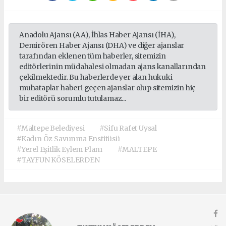
Anadolu Ajansı (AA), İhlas Haber Ajansı (İHA),
Demirören Haber Ajansı (DHA) ve diğer ajanslar
tarafından eklenen tüm haberler, sitemizin
editörlerinin müdahalesi olmadan ajans kanallarından
çekilmektedir. Bu haberlerde yer alan hukuki
muhataplar haberi geçen ajanslar olup sitemizin hiç
bir editörü sorumlu tutulamaz...
#Maltepe Belediyesi
#Sifu Rafet Uysal
#Kadın Öz Savunma Enstitüsü
#Yerel Eşitlik Eylem Planı
#MALTEPE
#TAYFUN KÖSELERDEN