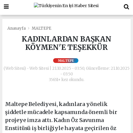
Anasayfa
MALTEPE
KADINLARDAN BAŞKAN
KÖYMEN'E TEŞEKKÜR
MALTEPE
(Web Sitesi) - Web Sitesi | 21.10.2025 - 03:50, Güncelleme: 21.10.2025
- 03:50
35651+ kez okundu.
Maltepe Belediyesi, kadınlara yönelik
şiddetle mücadele kapsamında önemli bir
projeye imza attı. Kadın Öz Savunma
Enstitüsü iş birliğiyle hayata geçirilen öz