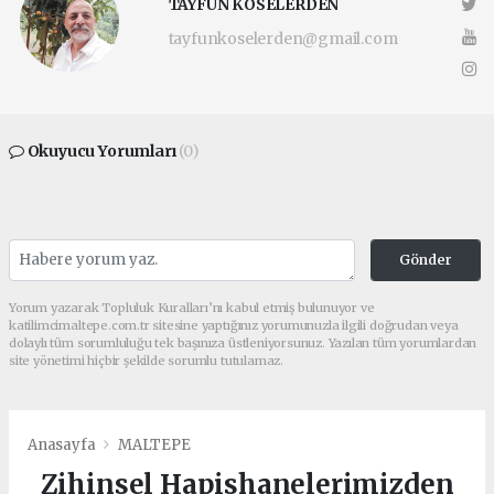
TAYFUN KÖSELERDEN
tayfunkoselerden@gmail.com
Okuyucu Yorumları
(0)
Gönder
Yorum yazarak Topluluk Kuralları’nı kabul etmiş bulunuyor ve
katilimcimaltepe.com.tr sitesine yaptığınız yorumunuzla ilgili doğrudan veya
dolaylı tüm sorumluluğu tek başınıza üstleniyorsunuz. Yazılan tüm yorumlardan
site yönetimi hiçbir şekilde sorumlu tutulamaz.
Anasayfa
MALTEPE
Zihinsel Hapishanelerimizden