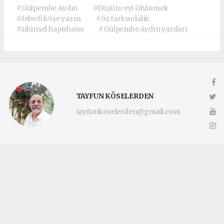
#Gülpembe Aydın
#Düşünceyi Giyinmek
#felsefi köşe yazısı
#öz farkındalık
#zihinsel hapishane
#Gülpembe Aydın yazıları
TAYFUN KÖSELERDEN
tayfunkoselerden@gmail.com
Okuyucu Yorumları
(0)
Gönder
Yorum yazarak Topluluk Kuralları’nı kabul etmiş bulunuyor ve