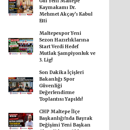
Gül Yeni Maltepe
Kaymakamı Dr.
Mehmet Akçay’ı Kabul
Etti
Maltepespor Yeni
Sezon Hazırlıklarına
Start Verdi Hedef
Mutlak Şampiyonluk ve
3. Lig!
Son Dakika İçişleri
Bakanlığı Spor
Güvenliği
Değerlendirme
Toplantısı Yapıldı!
CHP Maltepe İlçe
Başkanlığı'nda Bayrak
Değişimi Yeni Başkan