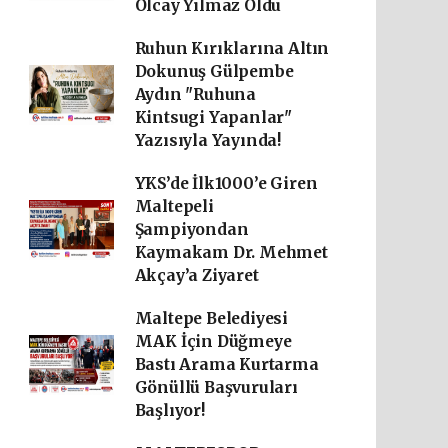
Olcay Yılmaz Oldu
Ruhun Kırıklarına Altın
Dokunuş Gülpembe
Aydın "Ruhuna
Kintsugi Yapanlar"
Yazısıyla Yayında!
YKS’de İlk1000’e Giren
Maltepeli
Şampiyondan
Kaymakam Dr. Mehmet
Akçay’a Ziyaret
Maltepe Belediyesi
MAK İçin Düğmeye
Bastı Arama Kurtarma
Gönüllü Başvuruları
Başlıyor!