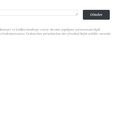
Gönder
lunuyor ve katilimcimaltepe.com.tr sitesine yaptığınız yorumunuzla ilgili
a üstleniyorsunuz. Yazılan tüm yorumlardan site yönetimi hiçbir şekilde sorumlu