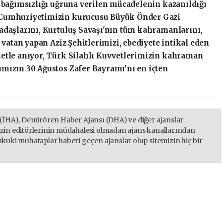
n bağımsızlığı uğruna verilen mücadelenin kazanıldığı
 Cumhuriyetimizin kurucusu Büyük Önder Gazi
adaşlarını, Kurtuluş Savaşı'nın tüm kahramanlarını,
 vatan yapan Aziz Şehitlerimizi, ebediyete intikal eden
netle anıyor, Türk Silahlı Kuvvetlerimizin kahraman
mızın 30 Ağustos Zafer Bayramı’nı en içten
 (İHA), Demirören Haber Ajansı (DHA) ve diğer ajanslar
izin editörlerinin müdahalesi olmadan ajans kanallarından
ukuki muhataplar haberi geçen ajanslar olup sitemizin hiç bir