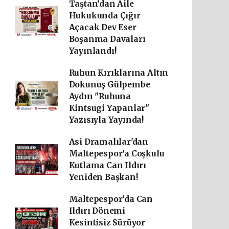
Taştan’dan Aile
Hukukunda Çığır
Açacak Dev Eser
Boşanma Davaları
Yayınlandı!
Ruhun Kırıklarına Altın
Dokunuş Gülpembe
Aydın "Ruhuna
Kintsugi Yapanlar"
Yazısıyla Yayında!
Asi Dramalılar'dan
Maltepespor'a Coşkulu
Kutlama Can Ildırı
Yeniden Başkan!
Maltepespor’da Can
Ildırı Dönemi
Kesintisiz Sürüyor