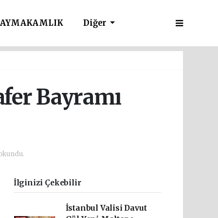
AYMAKAMLIK
Diğer
afer Bayramı
okundu.
İlginizi Çekebilir
İstanbul Valisi Davut