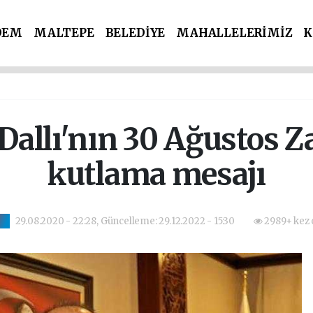
DEM
MALTEPE
BELEDİYE
MAHALLELERİMİZ
K
İ PARTİLER
SPOR
POLİS & ADLİYE
llı'nın 30 Ağustos Z
kutlama mesajı
29.08.2020 - 22:28, Güncelleme: 29.12.2022 - 15:30
2989+ kez 