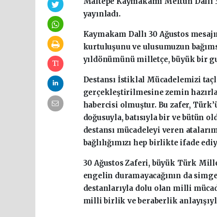
Maltepe Kaymakamı Meftun Dallı 30
yayınladı.
Kaymakam Dallı 30 Ağustos mesajı
kurtuluşunu ve ulusumuzun bağımsı
yıldönümünü milletçe, büyük bir gu
Destansı İstiklal Mücadelemizi taç
gerçekleştirilmesine zemin hazırla
habercisi olmuştur. Bu zafer, Türk’ü
doğusuyla, batısıyla bir ve bütün 
destansı mücadeleyi veren atalarım
bağlılığımızı hep birlikte ifade edi
30 Ağustos Zaferi, büyük Türk Mil
engelin duramayacağının da simges
destanlarıyla dolu olan milli müca
milli birlik ve beraberlik anlayışı