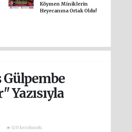
Köymen Miniklerin
Heyecanına Ortak Oldu!
ş Gülpembe
" Yazısıyla
5257 kez okundu.