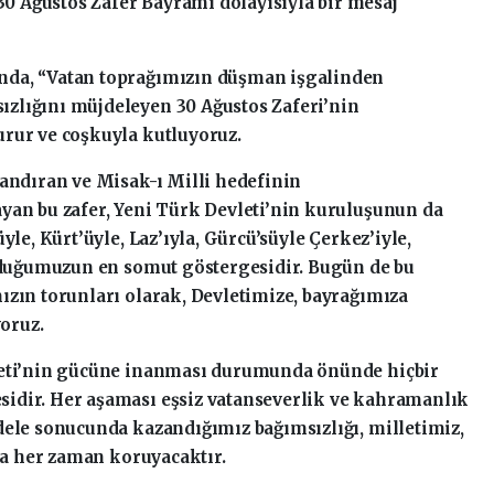
 Ağustos Zafer Bayramı dolayısıyla bir mesaj
nda, “Vatan toprağımızın düşman işgalinden
zlığını müjdeleyen 30 Ağustos Zaferi’nin
rur ve coşkuyla kutluyoruz.
landıran ve Misak-ı Milli hedefinin
yan bu zafer, Yeni Türk Devleti’nin kuruluşunun da
yle, Kürt’üyle, Laz’ıyla, Gürcü’süyle Çerkez’iyle,
olduğumuzun en somut göstergesidir. Bugün de bu
ızın torunları olarak, Devletimize, bayrağımıza
yoruz.
leti’nin gücüne inanması durumunda önünde hiçbir
idir. Her aşaması eşsiz vatanseverlik ve kahramanlık
dele sonucunda kazandığımız bağımsızlığı, milletimiz,
yla her zaman koruyacaktır.