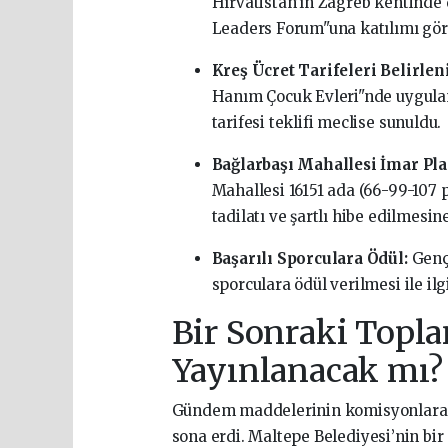
Hırvatistan’ın Zagreb kentinde 
Leaders Forum"una katılımı gör
Kreş Ücret Tarifeleri Belirlen
Hanım Çocuk Evleri"nde uygulan
tarifesi teklifi meclise sunuldu.
Bağlarbaşı Mahallesi İmar Pla
Mahallesi 16151 ada (66-99-107 p
tadilatı ve şartlı hibe edilmesine
Başarılı Sporculara Ödül:
Gençl
sporculara ödül verilmesi ile ilg
Bir Sonraki Topla
Yayınlanacak mı?
Gündem maddelerinin komisyonlara s
sona erdi. Maltepe Belediyesi’nin bir