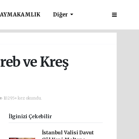
AYMAKAMLIK
Diğer
reb ve Kreş
10295+ kez okundu.
İlginizi Çekebilir
İstanbul Valisi Davut