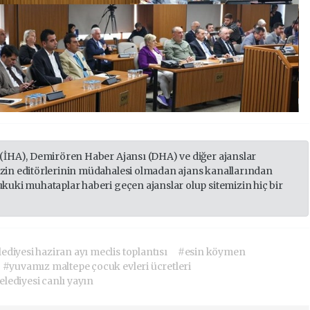
 (İHA), Demirören Haber Ajansı (DHA) ve diğer ajanslar
izin editörlerinin müdahalesi olmadan ajans kanallarından
ukuki muhataplar haberi geçen ajanslar olup sitemizin hiç bir
ediyesi haziran ayı meclis toplantısı
#esin köymen
#yuvamız maltepe çocuk evleri ücretleri
lediyesi canlı yayın