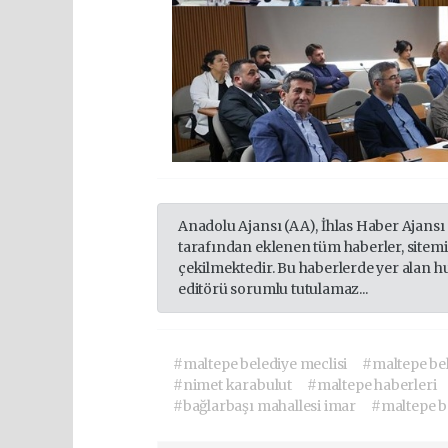
Anadolu Ajansı (AA), İhlas Haber Ajansı
tarafından eklenen tüm haberler, sitem
çekilmektedir. Bu haberlerde yer alan h
editörü sorumlu tutulamaz...
#maltepe belediye meclisi
#maltepe bel
#nimet karabulut
#maltepe haberleri
#bağlarbaşı mahallesi imar
#maltepe be