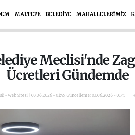
DEM
MALTEPE
BELEDİYE
MAHALLELERİMİZ
K
İ PARTİLER
SPOR
POLİS & ADLİYE
lediye Meclisi'nde Zag
Ücretleri Gündemde
i) - Web Sitesi | 03.06.2026 - 01:45, Güncelleme: 03.06.2026 - 01:45