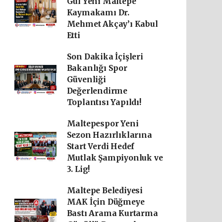
Gül Yeni Maltepe
Kaymakamı Dr.
Mehmet Akçay’ı Kabul
Etti
Son Dakika İçişleri
Bakanlığı Spor
Güvenliği
Değerlendirme
Toplantısı Yapıldı!
Maltepespor Yeni
Sezon Hazırlıklarına
Start Verdi Hedef
Mutlak Şampiyonluk ve
3. Lig!
Maltepe Belediyesi
MAK İçin Düğmeye
Bastı Arama Kurtarma