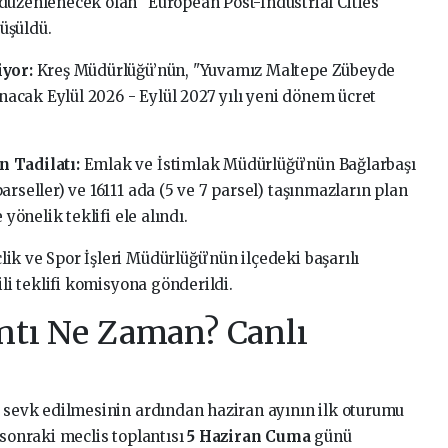
düzenlenecek olan "European Post-Industrial Cities
üşüldü.
iyor:
Kreş Müdürlüğü’nün, "Yuvamız Maltepe Zübeyde
acak Eylül 2026 - Eylül 2027 yılı yeni dönem ücret
n Tadilatı:
Emlak ve İstimlak Müdürlüğü’nün Bağlarbaşı
arseller) ve 16111 ada (5 ve 7 parsel) taşınmazların plan
 yönelik teklifi ele alındı.
ik ve Spor İşleri Müdürlüğü’nün ilçedeki başarılı
ili teklifi komisyona gönderildi.
ntı Ne Zaman? Canlı
evk edilmesinin ardından haziran ayının ilk oturumu
 sonraki meclis toplantısı
5 Haziran Cuma
günü