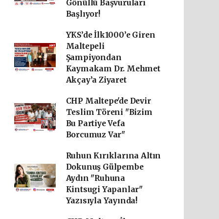
Gönüllü Başvuruları
Başlıyor!
YKS’de İlk1000’e Giren
Maltepeli
Şampiyondan
Kaymakam Dr. Mehmet
Akçay’a Ziyaret
CHP Maltepe'de Devir
Teslim Töreni "Bizim
Bu Partiye Vefa
Borcumuz Var"
Ruhun Kırıklarına Altın
Dokunuş Gülpembe
Aydın "Ruhuna
Kintsugi Yapanlar"
Yazısıyla Yayında!