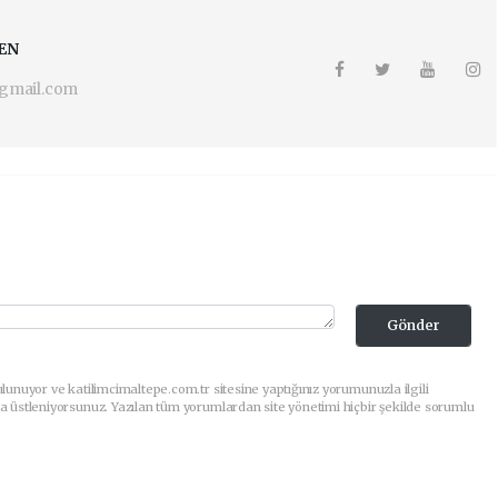
EN
gmail.com
Gönder
lunuyor ve katilimcimaltepe.com.tr sitesine yaptığınız yorumunuzla ilgili
a üstleniyorsunuz. Yazılan tüm yorumlardan site yönetimi hiçbir şekilde sorumlu