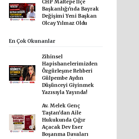
CHP Maltepe İlçe
Başkanlığı'nda Bayrak
Değişimi Yeni Başkan
Olcay Yılmaz Oldu
En Çok Okunanlar
Zihinsel
Hapishanelerimizden
Özgürleşme Rehberi
Gülpembe Aydın
Düşünceyi Giyinmek
Yazısıyla Yayında!
Av. Melek Genç
Taştan’dan Aile
Hukukunda Çığır
Açacak Dev Eser
Boşanma Davaları