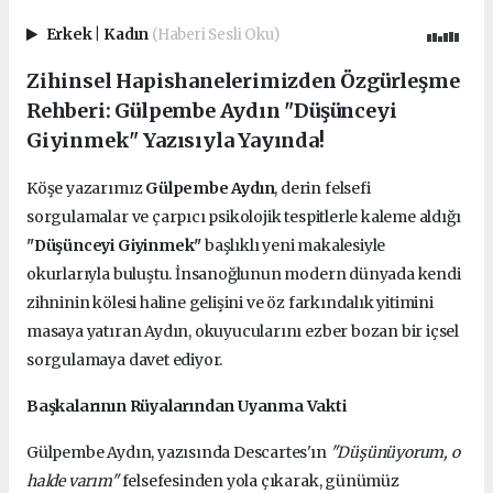
Erkek
|
Kadın
(Haberi Sesli Oku)
Zihinsel Hapishanelerimizden Özgürleşme
Rehberi: Gülpembe Aydın "Düşünceyi
Giyinmek" Yazısıyla Yayında!
Köşe yazarımız
Gülpembe Aydın
, derin felsefi
sorgulamalar ve çarpıcı psikolojik tespitlerle kaleme aldığı
"Düşünceyi Giyinmek"
başlıklı yeni makalesiyle
okurlarıyla buluştu. İnsanoğlunun modern dünyada kendi
zihninin kölesi haline gelişini ve öz farkındalık yitimini
masaya yatıran Aydın, okuyucularını ezber bozan bir içsel
sorgulamaya davet ediyor.
Başkalarının Rüyalarından Uyanma Vakti
Gülpembe Aydın, yazısında Descartes'ın
"Düşünüyorum, o
halde varım"
felsefesinden yola çıkarak, günümüz