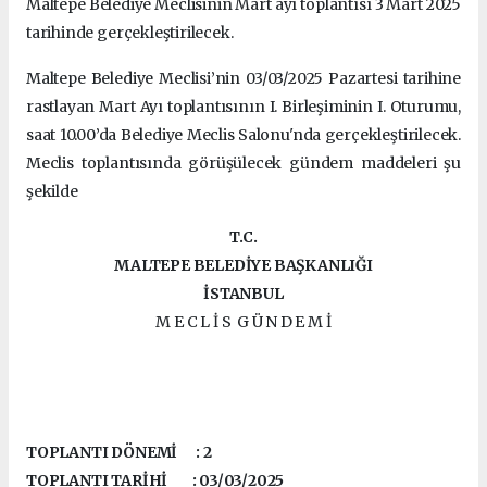
Maltepe Belediye Meclisinin Mart ayı toplantısı 3 Mart 2025
tarihinde gerçekleştirilecek.
Maltepe Belediye Meclisi’nin 03/03/2025 Pazartesi tarihine
rastlayan Mart Ayı toplantısının I. Birleşiminin I. Oturumu,
saat 10.00’da Belediye Meclis Salonu'nda gerçekleştirilecek.
Meclis toplantısında görüşülecek gündem maddeleri şu
şekilde
T.C.
MALTEPE BELEDİYE BAŞKANLIĞI
İSTANBUL
M E C L İ S G Ü N D E M İ
TOPLANTI DÖNEMİ : 2
TOPLANTI TARİHİ : 03/03/2025