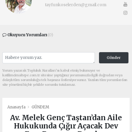
tayfunkoselerden@gmail.com
Okuyucu Yorumları
(0)
Gönder
Yorum yazarak Topluluk Kuralları’nı kabul etmiş bulunuyor ve
katilimcimaltepe.com.tr sitesine yaptığınız yorumunuzla ilgili doğrudan veya
dolaylı tüm sorumluluğu tek başınıza üstleniyorsunuz. Yazılan tüm yorumlardan
site yönetimi hiçbir şekilde sorumlu tutulamaz.
Anasayfa
GÜNDEM
Av. Melek Genç Taştan’dan Aile
Hukukunda Çığır Açacak Dev