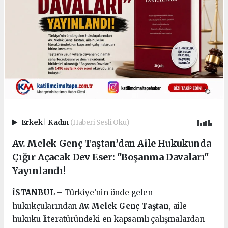
Erkek
|
Kadın
(Haberi Sesli Oku)
Av. Melek Genç Taştan’dan Aile Hukukunda
Çığır Açacak Dev Eser: "Boşanma Davaları"
Yayınlandı!
İSTANBUL
– Türkiye’nin önde gelen
hukukçularından
Av. Melek Genç Taştan
, aile
hukuku literatüründeki en kapsamlı çalışmalardan