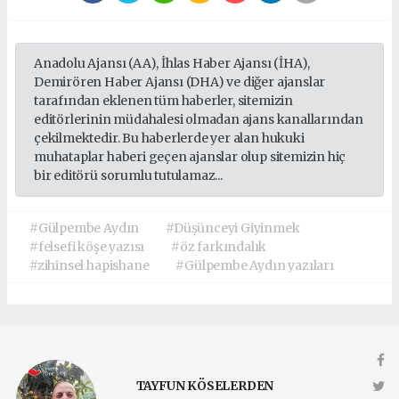
Anadolu Ajansı (AA), İhlas Haber Ajansı (İHA),
Demirören Haber Ajansı (DHA) ve diğer ajanslar
tarafından eklenen tüm haberler, sitemizin
editörlerinin müdahalesi olmadan ajans kanallarından
çekilmektedir. Bu haberlerde yer alan hukuki
muhataplar haberi geçen ajanslar olup sitemizin hiç
bir editörü sorumlu tutulamaz...
#Gülpembe Aydın
#Düşünceyi Giyinmek
#felsefi köşe yazısı
#öz farkındalık
#zihinsel hapishane
#Gülpembe Aydın yazıları
TAYFUN KÖSELERDEN