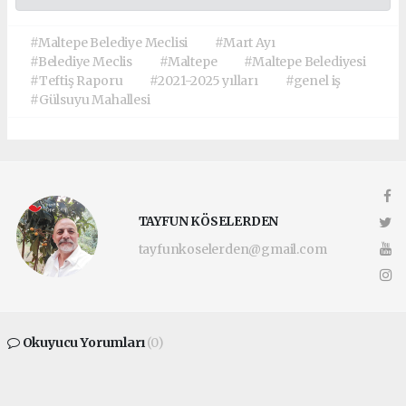
#Maltepe Belediye Meclisi
#Mart Ayı
#Belediye Meclis
#Maltepe
#Maltepe Belediyesi
#Teftiş Raporu
#2021-2025 yılları
#genel iş
#Gülsuyu Mahallesi
TAYFUN KÖSELERDEN
tayfunkoselerden@gmail.com
Okuyucu Yorumları
(0)