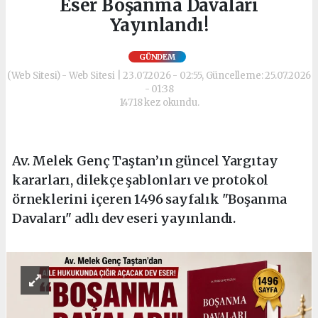
Eser Boşanma Davaları
Yayınlandı!
GÜNDEM
(Web Sitesi) - Web Sitesi | 23.07.2026 - 02:55, Güncelleme: 25.07.2026
- 01:38
14718 kez okundu.
Av. Melek Genç Taştan’ın güncel Yargıtay
kararları, dilekçe şablonları ve protokol
örneklerini içeren 1496 sayfalık "Boşanma
Davaları" adlı dev eseri yayınlandı.