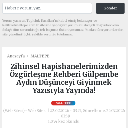
Gönder
Yorum yazarak Topluluk Kuralları’nı kabul etmiş bulunuyor ve
katilimcimaltepe.com.tr sitesine yaptığınız yorumunuzla ilgili doğrudan veya
dolaylı tüm sorumluluğu tek başınıza üstleniyorsunuz. Yazılan tüm yorumlardan
site yönetimi hiçbir şekilde sorumlu tutulamaz.
Anasayfa
MALTEPE
Zihinsel Hapishanelerimizden
Özgürleşme Rehberi Gülpembe
Aydın Düşünceyi Giyinmek
Yazısıyla Yayında!
MALTEPE
(Web Sitesi) - Web Sitesi | 22.07.2026 - 03:51, Güncelleme: 25.07.2026
- 01:39
15274 kez okundu.