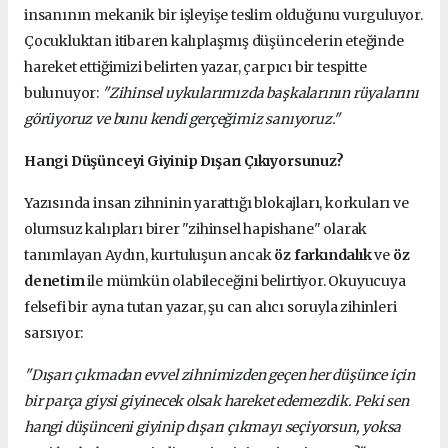
insanının mekanik bir işleyişe teslim olduğunu vurguluyor.
Çocukluktan itibaren kalıplaşmış düşüncelerin eteğinde
hareket ettiğimizi belirten yazar, çarpıcı bir tespitte
bulunuyor:
"Zihinsel uykularımızda başkalarının rüyalarını
görüyoruz ve bunu kendi gerçeğimiz sanıyoruz."
Hangi Düşünceyi Giyinip Dışarı Çıkıyorsunuz?
Yazısında insan zihninin yarattığı blokajları, korkuları ve
olumsuz kalıpları birer "zihinsel hapishane" olarak
tanımlayan Aydın, kurtuluşun ancak
öz farkındalık
ve
öz
denetim
ile mümkün olabileceğini belirtiyor. Okuyucuya
felsefi bir ayna tutan yazar, şu can alıcı soruyla zihinleri
sarsıyor:
"Dışarı çıkmadan evvel zihnimizden geçen her düşünce için
bir parça giysi giyinecek olsak hareket edemezdik. Peki sen
hangi düşünceni giyinip dışarı çıkmayı seçiyorsun, yoksa