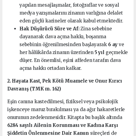
yapılan mesajlaşmalar, fotoğraflar ve sosyal
medya yazışmalarını zinanın varlığına delalet
eden güçlü karineler olarak kabul etmektedir.
Hak Düşürücü Süre ve Af:
Zina sebebine
dayanarak dava açma hakkı, boşanma
sebebinin öğrenilmesinden başlayarak
6 ay
ve
her hâlükârda zinanın üzerinden
5 yıl
geçmekle
düşer. En önemlisi, eşini affeden tarafın dava
açma hakkı ortadan kalkar.
2. Hayata Kast, Pek Kötü Muamele ve Onur Kırıcı
Davranış (TMK m. 162)
Eşin canına kastedilmesi, fiziksel veya psikolojik
işkenceye maruz bırakılması ya da ağır hakaretlerle
onurunun zedelenmesidir. Kitapta bu başlık altında
6284 sayılı Ailenin Korunması ve Kadına Karşı
Şiddetin Önlenmesine Dair Kanun
süreçleri de