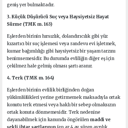
geniş yer bulmaktadır.
3. Küçük Düşürücü Suç veya Haysiyetsiz Hayat
Sürme (TMK m. 163)
Eşlerden birinin hırsızlık, dolandırıcılık gibi yüz
kızartıcı bir suç işlemesi veya randevu evi işletmek,
kumar bağımlılığı gibi haysiyetsiz bir yaşam tarzını
benimsemesidir. Bu durumda evliliğin diğer eş için
çekilmez hale gelmiş olması şartı aranır.
4. Terk (TMK m. 164)
Eşlerden birinin evlilik birliğinden doğan
yükümlülükleri yerine getirmemek maksadıyla ortak
konutu terk etmesi veya haklı bir sebep olmaksızın
ortak konuta dönmemesidir. Terk nedenine
dayanabilmek için kanunda öngörülen
maddi ve
şekli ihtar şartlarının
(en az 4 ay süren ayrılık