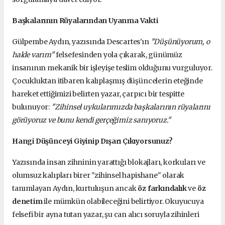
Başkalarının Rüyalarından Uyanma Vakti
Gülpembe Aydın, yazısında Descartes'ın
"Düşünüyorum, o
halde varım"
felsefesinden yola çıkarak, günümüz
insanının mekanik bir işleyişe teslim olduğunu vurguluyor.
Çocukluktan itibaren kalıplaşmış düşüncelerin eteğinde
hareket ettiğimizi belirten yazar, çarpıcı bir tespitte
bulunuyor:
"Zihinsel uykularımızda başkalarının rüyalarını
görüyoruz ve bunu kendi gerçeğimiz sanıyoruz."
Hangi Düşünceyi Giyinip Dışarı Çıkıyorsunuz?
Yazısında insan zihninin yarattığı blokajları, korkuları ve
olumsuz kalıpları birer "zihinsel hapishane" olarak
tanımlayan Aydın, kurtuluşun ancak
öz farkındalık
ve
öz
denetim
ile mümkün olabileceğini belirtiyor. Okuyucuya
felsefi bir ayna tutan yazar, şu can alıcı soruyla zihinleri