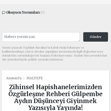
Okuyucu Yorumları
(0)
Gönder
Yorum yazarak Topluluk Kuralları’nı kabul etmiş bulunuyor ve
katilimcimaltepe.com.tr sitesine yaptığınız yorumunuzla ilgili doğrudan veya
dolaylı tüm sorumluluğu tek başınıza üstleniyorsunuz. Yazılan tüm yorumlardan
site yönetimi hiçbir şekilde sorumlu tutulamaz.
Anasayfa
MALTEPE
Zihinsel Hapishanelerimizden
Özgürleşme Rehberi Gülpembe
Aydın Düşünceyi Giyinmek
Yazısıyla Yayında!