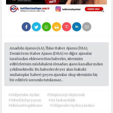
Anadolu Ajansı (AA), İhlas Haber Ajansı (İHA),
Demirören Haber Ajansı (DHA) ve diğer ajanslar
tarafından eklenen tüm haberler, sitemizin
editörlerinin müdahalesi olmadan ajans kanallarından
çekilmektedir. Bu haberlerde yer alan hukuki
muhataplar haberi geçen ajanslar olup sitemizin hiç
bir editörü sorumlu tutulamaz...
#Gülpembe Aydın
#Düşünceyi Giyinmek
#felsefi köşe yazısı
#öz farkındalık
#zihinsel hapishane
#Gülpembe Aydın yazıları