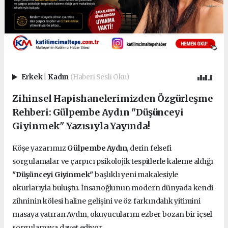
Erkek
|
Kadın
(Haberi Sesli Oku)
Zihinsel Hapishanelerimizden Özgürleşme
Rehberi: Gülpembe Aydın "Düşünceyi
Giyinmek" Yazısıyla Yayında!
Köşe yazarımız
Gülpembe Aydın
, derin felsefi
sorgulamalar ve çarpıcı psikolojik tespitlerle kaleme aldığı
"Düşünceyi Giyinmek"
başlıklı yeni makalesiyle
okurlarıyla buluştu. İnsanoğlunun modern dünyada kendi
zihninin kölesi haline gelişini ve öz farkındalık yitimini
masaya yatıran Aydın, okuyucularını ezber bozan bir içsel
sorgulamaya davet ediyor.