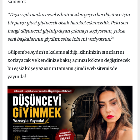
sarsıyor:
"Dışarı çıkmadan evvel zihnimizden geçen her düşünce için
bir parça giysi giyinecek olsak hareket edemezdik. Peki sen
hangi düşünceni giyinip dışarı çıkmayı seçiyorsun, yoksa
seni başkalarının giydirmesine izin mi veriyorsun?"
Gülpembe Aydın’ın kaleme aldığı, zihninizin sınırlarını
zorlayacak ve kendinize bakış açınızı kökten değiştirecek
bu eşsiz köşe yazısının tamamı şimdi web sitemizde
yayında!