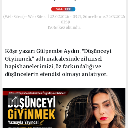
MALTEPE
(Web Sitesi) - Web Sitesi | 22.07.2026 - 03:51, Güncelleme: 25.07.2026
- 01:39
15063 kez okundu.
Köşe yazarı Gülpembe Aydın, "Düşünceyi
Giyinmek" adlı makalesinde zihinsel
hapishanelerimizi, öz farkındalığı ve
düşüncelerin efendisi olmayı anlatıyor.