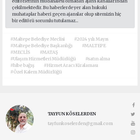
editörlerinin müdahalesi olmadan ajans kanallarından
çekilmektedir. Bu haberlerde yer alan hukuki
muhataplar haberi geçen ajanslar olup sitemizin hiç
bir editörü sorumlu tutulamaz...
#Maltepe Belediye Meclisi
#2024 yılı Mayıs
#Maltepe Belediye Başkanlığı
#MALTEPE
#MECLİS
#MATAŞ
#Ulaşım Hizmetleri Müdürlüğü
#satın alma
#hibe bağış
#Hizmet Aracı Kiralaması
#Özel Kalem Müdürlüğü
TAYFUN KÖSELERDEN
tayfunkoselerden@gmail.com