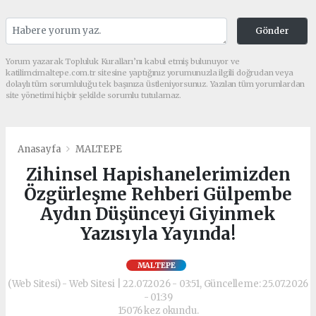
Gönder
Yorum yazarak Topluluk Kuralları’nı kabul etmiş bulunuyor ve
katilimcimaltepe.com.tr sitesine yaptığınız yorumunuzla ilgili doğrudan veya
dolaylı tüm sorumluluğu tek başınıza üstleniyorsunuz. Yazılan tüm yorumlardan
site yönetimi hiçbir şekilde sorumlu tutulamaz.
Anasayfa
MALTEPE
Zihinsel Hapishanelerimizden
Özgürleşme Rehberi Gülpembe
Aydın Düşünceyi Giyinmek
Yazısıyla Yayında!
MALTEPE
(Web Sitesi) - Web Sitesi | 22.07.2026 - 03:51, Güncelleme: 25.07.2026
- 01:39
15076 kez okundu.