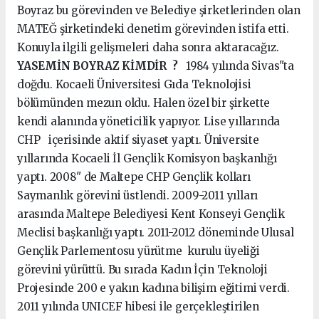
Boyraz bu görevinden ve Belediye şirketlerinden olan
MATEĞ şirketindeki denetim görevinden istifa etti.
Konuyla ilgili gelişmeleri daha sonra aktaracağız.
YASEMİN BOYRAZ KİMDİR ?
1984 yılında Sivas"ta
doğdu. Kocaeli Üniversitesi Gıda Teknolojisi
bölümünden mezun oldu. Halen özel bir şirkette
kendi alanında yöneticilik yapıyor. Lise yıllarında
CHP içerisinde aktif siyaset yaptı. Üniversite
yıllarında Kocaeli İl Gençlik Komisyon başkanlığı
yaptı. 2008" de Maltepe CHP Gençlik kolları
Saymanlık görevini üstlendi. 2009-2011 yılları
arasında Maltepe Belediyesi Kent Konseyi Gençlik
Meclisi başkanlığı yaptı. 2011-2012 döneminde Ulusal
Gençlik Parlementosu yürütme kurulu üyeliği
görevini yürüttü. Bu sırada Kadın İçin Teknoloji
Projesinde 200 e yakın kadına bilişim eğitimi verdi.
2011 yılında UNICEF hibesi ile gerçekleştirilen