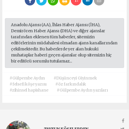
Anadolu Ajansı (AA), İhlas Haber Ajansı (İHA),
Demirören Haber Ajansı (DHA) ve diğer ajanslar
tarafından eklenen tüm haberler, sitemizin
editörlerinin müdahalesi olmadan ajans kanallarından
çekilmektedir. Bu haberlerde yer alan hukuki
muhataplar haberi geçen ajanslar olup sitemizin hiç
bir editörü sorumlu tutulamaz...
#Gülpembe Aydın
#Düşünceyi Giyinmek
#felsefi köşe yazısı
#öz farkındalık
#zihinsel hapishane
#Gülpembe Aydın yazıları