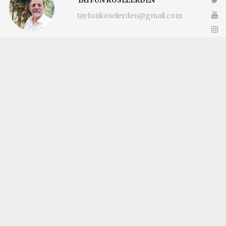
TAYFUN KÖSELERDEN
tayfunkoselerden@gmail.com
Okuyucu Yorumları
(0)
Gönder
Yorum yazarak Topluluk Kuralları’nı kabul etmiş bulunuyor ve
katilimcimaltepe.com.tr sitesine yaptığınız yorumunuzla ilgili doğrudan veya
dolaylı tüm sorumluluğu tek başınıza üstleniyorsunuz. Yazılan tüm yorumlardan
site yönetimi hiçbir şekilde sorumlu tutulamaz.
haber paketi
haber scripti
haber yazılımı
Tüm hakları saklı tutulmaktadır.Copyright 2026©