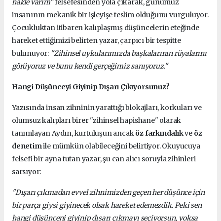
halde varım"
felsefesinden yola çıkarak, günümüz
insanının mekanik bir işleyişe teslim olduğunu vurguluyor.
Çocukluktan itibaren kalıplaşmış düşüncelerin eteğinde
hareket ettiğimizi belirten yazar, çarpıcı bir tespitte
bulunuyor:
"Zihinsel uykularımızda başkalarının rüyalarını
görüyoruz ve bunu kendi gerçeğimiz sanıyoruz."
Hangi Düşünceyi Giyinip Dışarı Çıkıyorsunuz?
Yazısında insan zihninin yarattığı blokajları, korkuları ve
olumsuz kalıpları birer "zihinsel hapishane" olarak
tanımlayan Aydın, kurtuluşun ancak
öz farkındalık
ve
öz
denetim
ile mümkün olabileceğini belirtiyor. Okuyucuya
felsefi bir ayna tutan yazar, şu can alıcı soruyla zihinleri
sarsıyor:
"Dışarı çıkmadan evvel zihnimizden geçen her düşünce için
bir parça giysi giyinecek olsak hareket edemezdik. Peki sen
hangi düşünceni giyinip dışarı çıkmayı seçiyorsun, yoksa