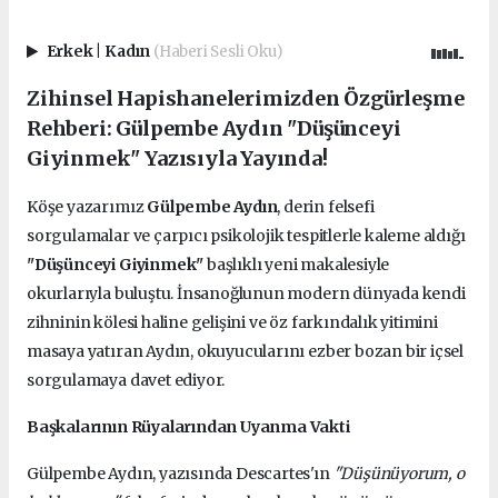
Erkek
|
Kadın
(Haberi Sesli Oku)
Zihinsel Hapishanelerimizden Özgürleşme
Rehberi: Gülpembe Aydın "Düşünceyi
Giyinmek" Yazısıyla Yayında!
Köşe yazarımız
Gülpembe Aydın
, derin felsefi
sorgulamalar ve çarpıcı psikolojik tespitlerle kaleme aldığı
"Düşünceyi Giyinmek"
başlıklı yeni makalesiyle
okurlarıyla buluştu. İnsanoğlunun modern dünyada kendi
zihninin kölesi haline gelişini ve öz farkındalık yitimini
masaya yatıran Aydın, okuyucularını ezber bozan bir içsel
sorgulamaya davet ediyor.
Başkalarının Rüyalarından Uyanma Vakti
Gülpembe Aydın, yazısında Descartes'ın
"Düşünüyorum, o