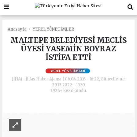
Anasayfa
YEREL YÖNETİMLER
MALTEPE BELEDİYESİ MECLİS
ÜYESİ YASEMİN BOYRAZ
İSTİFA ETTİ
YEREL YÖNETİMLER
(İHA) - İhlas Haber Ajansı | 06.04.2016 - 16:22, Güncelleme:
29.12.2022 - 15:30
3924+ kez okundu.