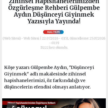
Zihinsel Hapishanelerimizden
Özgürleşme Rehberi Gülpembe
Aydın Düşünceyi Giyinmek
Yazısıyla Yayında!
MALTEPE
(Web Sitesi) - Web Sitesi | 22.07.2026 - 03:51, Güncelleme: 25.07.2026
- 01:39
15222 kez okundu.
Köşe yazarı Gülpembe Aydın, "Düşünceyi
Giyinmek" adlı makalesinde zihinsel
hapishanelerimizi, öz farkındalığı ve
düşüncelerin efendisi olmayı anlatıyor.