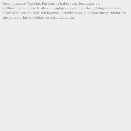
Yorum yazarak Topluluk Kuralları’nı kabul etmiş bulunuyor ve
katilimcimaltepe.com.tr sitesine yaptığınız yorumunuzla ilgili doğrudan veya
dolaylı tüm sorumluluğu tek başınıza üstleniyorsunuz. Yazılan tüm yorumlardan
site yönetimi hiçbir şekilde sorumlu tutulamaz.
Anasayfa
GÜNDEM
Av. Melek Genç Taştan’dan Aile
Hukukunda Çığır Açacak Dev
Eser Boşanma Davaları
Yayınlandı!
GÜNDEM
(Web Sitesi) - Web Sitesi | 23.07.2026 - 02:55, Güncelleme: 25.07.2026
- 01:38
14643 kez okundu.
Av. Melek Genç Taştan’ın güncel Yargıtay