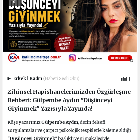
Erkek
|
Kadın
(Haberi Sesli Oku)
Zihinsel Hapishanelerimizden Özgürleşme
Rehberi: Gülpembe Aydın "Düşünceyi
Giyinmek" Yazısıyla Yayında!
Köşe yazarımız
Gülpembe Aydın
, derin felsefi
sorgulamalar ve çarpıcı psikolojik tespitlerle kaleme aldığı
"Düşünceyi Giyinmek"
başlıklı yeni makalesiyle