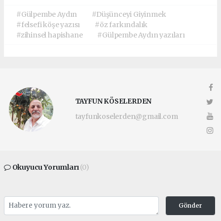
#Gülpembe Aydın
#Düşünceyi Giyinmek
#felsefi köşe yazısı
#öz farkındalık
#zihinsel hapishane
#Gülpembe Aydın yazıları
TAYFUN KÖSELERDEN
tayfunkoselerden@gmail.com
Okuyucu Yorumları
(0)
Gönder