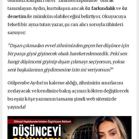
olumsuz kalıpları birer "zihinsel hapishane" olarak
tanımlayan Aydın, kurtuluşun ancak
öz farkındalık
ve
öz
denetim
ile mümkün olabileceğini belirtiyor. Okuyucuya
felsefi bir ayna tutan yazar, şu can alıcı soruyla zihinleri
sarsıyor:
"Dışarı çıkmadan evvel zihnimizden geçen her düşünce için
bir parça giysi giyinecek olsak hareket edemezdik. Peki sen
hangi düşünceni giyinip dışarı çıkmayı seçiyorsun, yoksa
seni başkalarının giydirmesine izin mi veriyorsun?"
Gülpembe Aydın’ın kaleme aldığı, zihninizin sınırlarını
zorlayacak ve kendinize bakış açınızı kökten değiştirecek
bu eşsiz köşe yazısının tamamı şimdi web sitemizde
yayında!