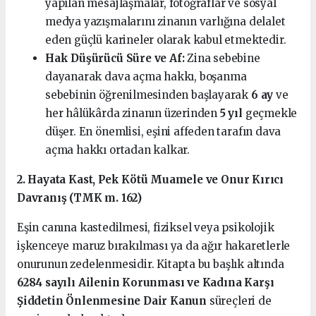
yapılan mesajlaşmalar, fotoğraflar ve sosyal
medya yazışmalarını zinanın varlığına delalet
eden güçlü karineler olarak kabul etmektedir.
Hak Düşürücü Süre ve Af:
Zina sebebine
dayanarak dava açma hakkı, boşanma
sebebinin öğrenilmesinden başlayarak
6 ay
ve
her hâlükârda zinanın üzerinden
5 yıl
geçmekle
düşer. En önemlisi, eşini affeden tarafın dava
açma hakkı ortadan kalkar.
2. Hayata Kast, Pek Kötü Muamele ve Onur Kırıcı
Davranış (TMK m. 162)
Eşin canına kastedilmesi, fiziksel veya psikolojik
işkenceye maruz bırakılması ya da ağır hakaretlerle
onurunun zedelenmesidir. Kitapta bu başlık altında
6284 sayılı Ailenin Korunması ve Kadına Karşı
Şiddetin Önlenmesine Dair Kanun
süreçleri de