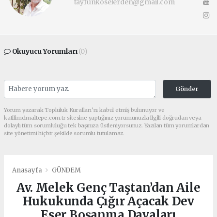
tayfunkoselerden@gmail.com
Okuyucu Yorumları
(0)
Gönder
Yorum yazarak Topluluk Kuralları’nı kabul etmiş bulunuyor ve
katilimcimaltepe.com.tr sitesine yaptığınız yorumunuzla ilgili doğrudan veya
dolaylı tüm sorumluluğu tek başınıza üstleniyorsunuz. Yazılan tüm yorumlardan
site yönetimi hiçbir şekilde sorumlu tutulamaz.
Anasayfa
GÜNDEM
Av. Melek Genç Taştan’dan Aile
Hukukunda Çığır Açacak Dev
Eser Boşanma Davaları