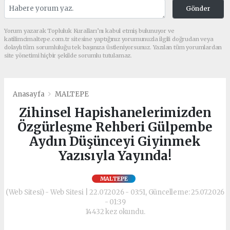
Gönder
Yorum yazarak Topluluk Kuralları’nı kabul etmiş bulunuyor ve
katilimcimaltepe.com.tr sitesine yaptığınız yorumunuzla ilgili doğrudan veya
dolaylı tüm sorumluluğu tek başınıza üstleniyorsunuz. Yazılan tüm yorumlardan
site yönetimi hiçbir şekilde sorumlu tutulamaz.
Anasayfa
MALTEPE
Zihinsel Hapishanelerimizden
Özgürleşme Rehberi Gülpembe
Aydın Düşünceyi Giyinmek
Yazısıyla Yayında!
MALTEPE
(Web Sitesi) - Web Sitesi | 22.07.2026 - 03:51, Güncelleme: 25.07.2026
- 01:39
14432 kez okundu.