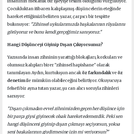
insanının mekanik bir işleyişe teslim olduğunu vurguluyor.
Çocukluktan itibaren kalıplaşmış düşüncelerin eteğinde
hareket ettiğimizi belirten yazar, çarpıcı bir tespitte
bulunuyor:
"Zihinsel uykularımızda başkalarının rüyalarını
görüyoruz ve bunu kendi gerçeğimiz sanıyoruz."
Hangi Düşünceyi Giyinip Dışarı Çıkıyorsunuz?
Yazısında insan zihninin yarattığı blokajları, korkuları ve
olumsuz kalıpları birer "zihinsel hapishane" olarak
tanımlayan Aydın, kurtuluşun ancak
öz farkındalık
ve
öz
denetim
ile mümkün olabileceğini belirtiyor. Okuyucuya
felsefi bir ayna tutan yazar, şu can alıcı soruyla zihinleri
sarsıyor:
"Dışarı çıkmadan evvel zihnimizden geçen her düşünce için
bir parça giysi giyinecek olsak hareket edemezdik. Peki sen
hangi düşünceni giyinip dışarı çıkmayı seçiyorsun, yoksa
seni başkalarının giydirmesine izin mi veriyorsun?"