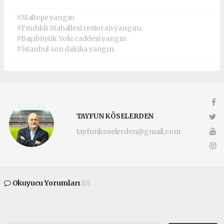
#Maltepe yangın
#Fındıklı Mahallesi restoran yangını
#Başıbüyük Yolu caddesi yangın
#İstanbul son dakika yangın.
TAYFUN KÖSELERDEN
tayfunkoselerden@gmail.com
Okuyucu Yorumları
(0)