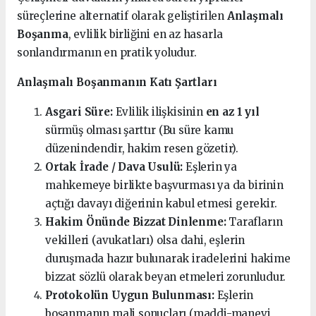
süreçlerine alternatif olarak geliştirilen
Anlaşmalı
Boşanma
, evlilik birliğini en az hasarla
sonlandırmanın en pratik yoludur.
Anlaşmalı Boşanmanın Katı Şartları
Asgari Süre:
Evlilik ilişkisinin
en az 1 yıl
sürmüş olması şarttır (Bu süre kamu
düzenindendir, hakim resen gözetir).
Ortak İrade / Dava Usulü:
Eşlerin ya
mahkemeye birlikte başvurması ya da birinin
açtığı davayı diğerinin kabul etmesi gerekir.
Hakim Önünde Bizzat Dinlenme:
Tarafların
vekilleri (avukatları) olsa dahi, eşlerin
duruşmada hazır bulunarak iradelerini hakime
bizzat sözlü olarak beyan etmeleri zorunludur.
Protokolün Uygun Bulunması:
Eşlerin
boşanmanın mali sonuçları (maddi-manevi