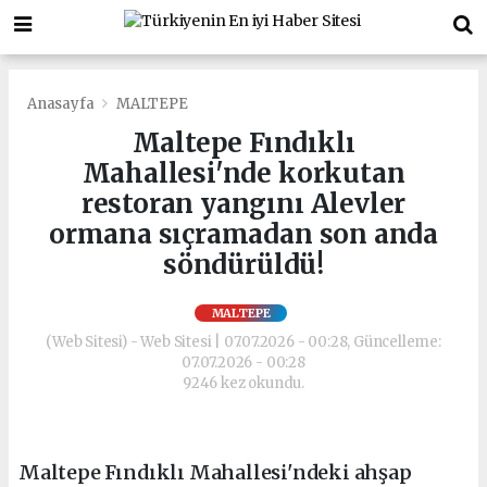
Anasayfa
MALTEPE
Maltepe Fındıklı
Mahallesi'nde korkutan
restoran yangını Alevler
ormana sıçramadan son anda
söndürüldü!
MALTEPE
(Web Sitesi) - Web Sitesi | 07.07.2026 - 00:28, Güncelleme:
07.07.2026 - 00:28
9246 kez okundu.
Maltepe Fındıklı Mahallesi'ndeki ahşap