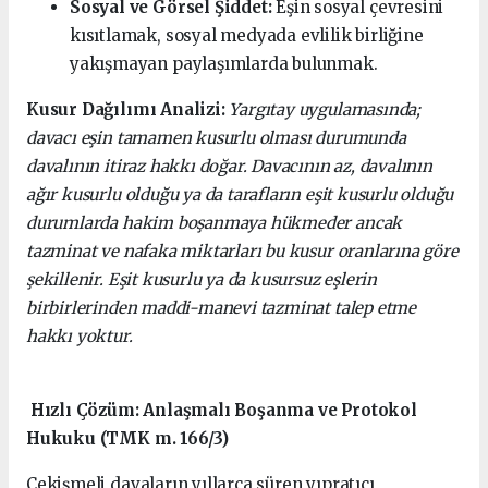
Sosyal ve Görsel Şiddet:
Eşin sosyal çevresini
kısıtlamak, sosyal medyada evlilik birliğine
yakışmayan paylaşımlarda bulunmak.
Kusur Dağılımı Analizi:
Yargıtay uygulamasında;
davacı eşin tamamen kusurlu olması durumunda
davalının itiraz hakkı doğar. Davacının az, davalının
ağır kusurlu olduğu ya da tarafların eşit kusurlu olduğu
durumlarda hakim boşanmaya hükmeder ancak
tazminat ve nafaka miktarları bu kusur oranlarına göre
şekillenir. Eşit kusurlu ya da kusursuz eşlerin
birbirlerinden maddi-manevi tazminat talep etme
hakkı yoktur.
Hızlı Çözüm: Anlaşmalı Boşanma ve Protokol
Hukuku (TMK m. 166/3)
Çekişmeli davaların yıllarca süren yıpratıcı