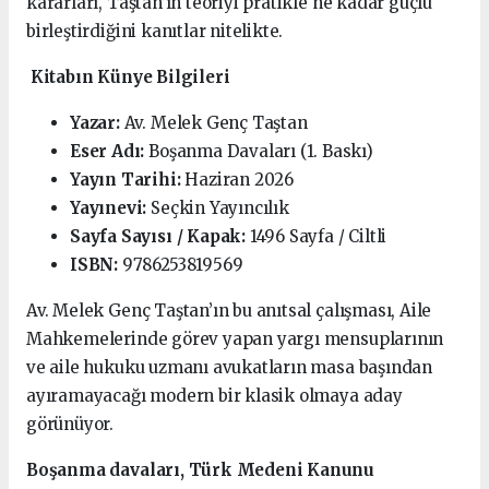
kararları, Taştan’ın teoriyi pratikle ne kadar güçlü
birleştirdiğini kanıtlar nitelikte.
Kitabın Künye Bilgileri
Yazar:
Av. Melek Genç Taştan
Eser Adı:
Boşanma Davaları (1. Baskı)
Yayın Tarihi:
Haziran 2026
Yayınevi:
Seçkin Yayıncılık
Sayfa Sayısı / Kapak:
1496 Sayfa / Ciltli
ISBN:
9786253819569
Av. Melek Genç Taştan’ın bu anıtsal çalışması, Aile
Mahkemelerinde görev yapan yargı mensuplarının
ve aile hukuku uzmanı avukatların masa başından
ayıramayacağı modern bir klasik olmaya aday
görünüyor.
Boşanma davaları, Türk Medeni Kanunu