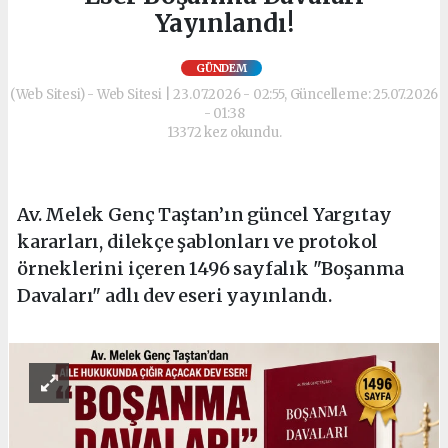
Yayınlandı!
GÜNDEM
(Web Sitesi) - Web Sitesi | 23.07.2026 - 02:55, Güncelleme: 25.07.2026
- 01:38
13372 kez okundu.
Av. Melek Genç Taştan’ın güncel Yargıtay
kararları, dilekçe şablonları ve protokol
örneklerini içeren 1496 sayfalık "Boşanma
Davaları" adlı dev eseri yayınlandı.