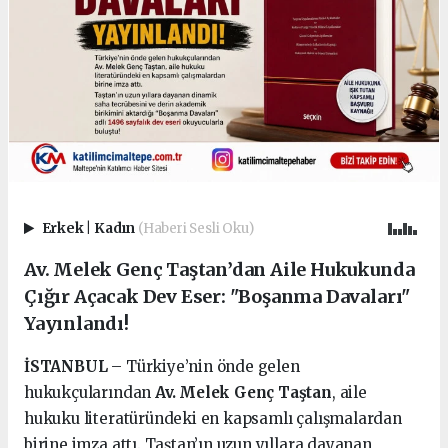
Erkek
|
Kadın
(Haberi Sesli Oku)
Av. Melek Genç Taştan’dan Aile Hukukunda
Çığır Açacak Dev Eser: "Boşanma Davaları"
Yayınlandı!
İSTANBUL
– Türkiye’nin önde gelen
hukukçularından
Av. Melek Genç Taştan
, aile
hukuku literatüründeki en kapsamlı çalışmalardan
birine imza attı. Taştan’ın uzun yıllara dayanan