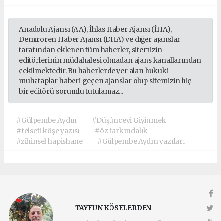
Anadolu Ajansı (AA), İhlas Haber Ajansı (İHA),
Demirören Haber Ajansı (DHA) ve diğer ajanslar
tarafından eklenen tüm haberler, sitemizin
editörlerinin müdahalesi olmadan ajans kanallarından
çekilmektedir. Bu haberlerde yer alan hukuki
muhataplar haberi geçen ajanslar olup sitemizin hiç
bir editörü sorumlu tutulamaz...
#Gülpembe Aydın
#Düşünceyi Giyinmek
#felsefi köşe yazısı
#öz farkındalık
#zihinsel hapishane
#Gülpembe Aydın yazıları
TAYFUN KÖSELERDEN