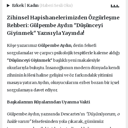
Erkek
|
Kadın
(Haberi Sesli Oku)
Zihinsel Hapishanelerimizden Özgürleşme
Rehberi: Gülpembe Aydın "Düşünceyi
Giyinmek" Yazısıyla Yayında!
Köşe yazarımız
Gülpembe Aydın
, derin felsefi
sorgulamalar ve çarpıcı psikolojik tespitlerle kaleme aldığı
"Düşünceyi Giyinmek"
başlıklı yeni makalesiyle
okurlarıyla buluştu. İnsanoğlunun modern dünyada kendi
zihninin kölesi haline gelişini ve öz farkındalık yitimini
masaya yatıran Aydın, okuyucularını ezber bozan bir içsel
sorgulamaya davet ediyor.
Başkalarının Rüyalarından Uyanma Vakti
Gülpembe Aydın, yazısında Descartes'ın
"Düşünüyorum, o
halde varım"
felsefesinden yola çıkarak, günümüz