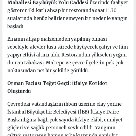
Mahallesi Başıbüyük Yolu Caddesi
üzerinde faaliyet
gösteren iki katlı ahşap bir restoranda saat 11.30
sıralarında henüz belirlenemeyen bir nedenle yangın
başladı.
Binanın ahşap malzemeden yapılmış olması
sebebiyle alevler kısa sürede büyüyerek çatıyı ve tüm
yapıyı etkisi altına aldı. Restorandan yükselen yoğun
duman tabakası, Maltepe ve çevre ilçelerin pek çok
noktasından net bir şekilde görüldü.
Orman Faciası Teğet Geçti: İtfaiye Koridor
Oluşturdu
Çevredeki vatandaşların ihbarı üzerine olay yerine
İstanbul Büyükşehir Belediyesi (İBB) İtfaiye Daire
Başkanlığına bağlı çok sayıda itfaiye ekibi, emniyet
güçleri ve sağlık personeli sevk edildi. Yangının
çıktığı restoranın hemen arka kısmında geniş bir