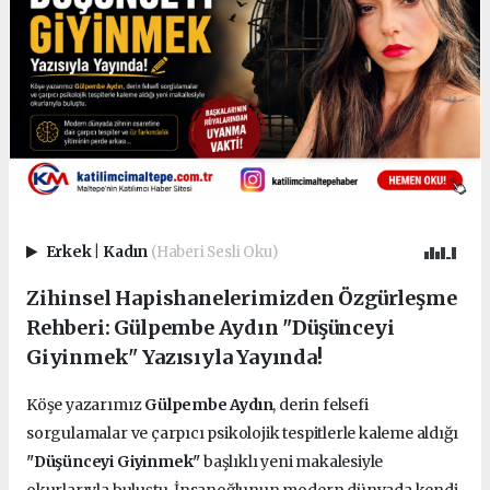
Erkek
|
Kadın
(Haberi Sesli Oku)
Zihinsel Hapishanelerimizden Özgürleşme
Rehberi: Gülpembe Aydın "Düşünceyi
Giyinmek" Yazısıyla Yayında!
Köşe yazarımız
Gülpembe Aydın
, derin felsefi
sorgulamalar ve çarpıcı psikolojik tespitlerle kaleme aldığı
"Düşünceyi Giyinmek"
başlıklı yeni makalesiyle
okurlarıyla buluştu. İnsanoğlunun modern dünyada kendi