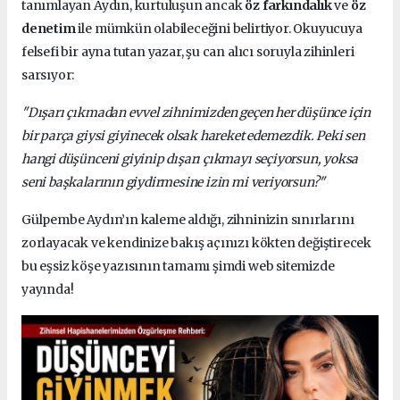
tanımlayan Aydın, kurtuluşun ancak
öz farkındalık
ve
öz
denetim
ile mümkün olabileceğini belirtiyor. Okuyucuya
felsefi bir ayna tutan yazar, şu can alıcı soruyla zihinleri
sarsıyor:
"Dışarı çıkmadan evvel zihnimizden geçen her düşünce için
bir parça giysi giyinecek olsak hareket edemezdik. Peki sen
hangi düşünceni giyinip dışarı çıkmayı seçiyorsun, yoksa
seni başkalarının giydirmesine izin mi veriyorsun?"
Gülpembe Aydın’ın kaleme aldığı, zihninizin sınırlarını
zorlayacak ve kendinize bakış açınızı kökten değiştirecek
bu eşsiz köşe yazısının tamamı şimdi web sitemizde
yayında!