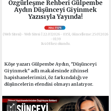
Özgürleşme Rehberi Gülpembe
Aydın Düşünceyi Giyinmek
Yazısıyla Yayında!
MALTEPE
(Web Sitesi) - Web Sitesi | 22.07.2026 - 03:51, Güncelleme: 25.07.2026
- 01:39
14408 kez okundu.
Köşe yazarı Gülpembe Aydın, "Düşünceyi
Giyinmek" adlı makalesinde zihinsel
hapishanelerimizi, öz farkındalığı ve
düşüncelerin efendisi olmayı anlatıyor.