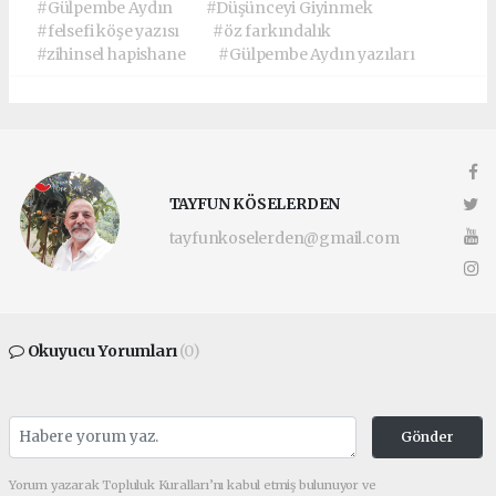
#Gülpembe Aydın
#Düşünceyi Giyinmek
#felsefi köşe yazısı
#öz farkındalık
#zihinsel hapishane
#Gülpembe Aydın yazıları
TAYFUN KÖSELERDEN
tayfunkoselerden@gmail.com
Okuyucu Yorumları
(0)
Gönder
Yorum yazarak Topluluk Kuralları’nı kabul etmiş bulunuyor ve