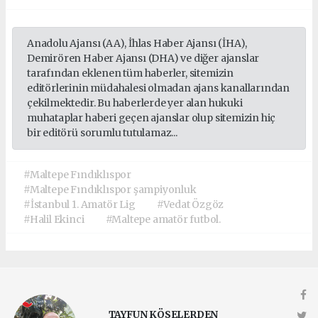
Anadolu Ajansı (AA), İhlas Haber Ajansı (İHA),
Demirören Haber Ajansı (DHA) ve diğer ajanslar
tarafından eklenen tüm haberler, sitemizin
editörlerinin müdahalesi olmadan ajans kanallarından
çekilmektedir. Bu haberlerde yer alan hukuki
muhataplar haberi geçen ajanslar olup sitemizin hiç
bir editörü sorumlu tutulamaz...
#Maltepe Fındıklıspor
#Maltepe Fındıklıspor şampiyonluk
#İstanbul 1. Amatör Lig
#Vedat Özgöz
#Halil Ekinci
#Maltepe amatör futbol.
TAYFUN KÖSELERDEN