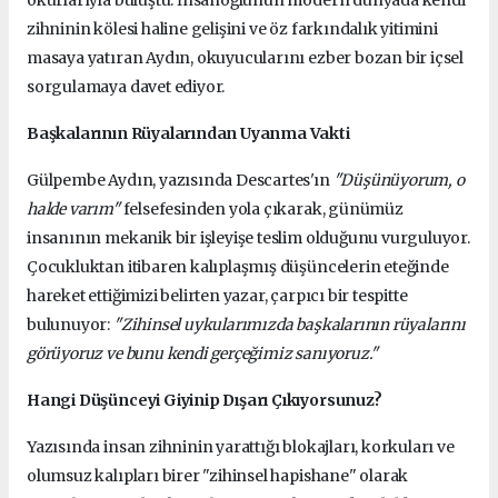
zihninin kölesi haline gelişini ve öz farkındalık yitimini
masaya yatıran Aydın, okuyucularını ezber bozan bir içsel
sorgulamaya davet ediyor.
Başkalarının Rüyalarından Uyanma Vakti
Gülpembe Aydın, yazısında Descartes'ın
"Düşünüyorum, o
halde varım"
felsefesinden yola çıkarak, günümüz
insanının mekanik bir işleyişe teslim olduğunu vurguluyor.
Çocukluktan itibaren kalıplaşmış düşüncelerin eteğinde
hareket ettiğimizi belirten yazar, çarpıcı bir tespitte
bulunuyor:
"Zihinsel uykularımızda başkalarının rüyalarını
görüyoruz ve bunu kendi gerçeğimiz sanıyoruz."
Hangi Düşünceyi Giyinip Dışarı Çıkıyorsunuz?
Yazısında insan zihninin yarattığı blokajları, korkuları ve
olumsuz kalıpları birer "zihinsel hapishane" olarak