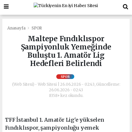
Anasayfa
SPOR
Maltepe Fındıklıspor
Şampiyonluk Yemeğinde
Buluştu 1. Amatör Lig
Hedefleri Belirlendi
SPOR
(Web Sitesi) - Web Sitesi | 26.06.2026 - 02:43, Güncelleme:
26.06.2026 - 02:43
8358+ kez okundu.
TFF İstanbul 1. Amatör Lig'e yükselen
Fındıklıspor, şampiyonluğu yemek