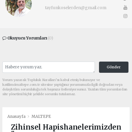
tayfunkoselerden@gmail.com
Okuyucu Yorumları
(0)
Gönder
Yorum yazarak Topluluk Kuralları’nı kabul etmiş bulunuyor ve
katilimcimaltepe.com.tr sitesine yaptığınız yorumunuzla ilgili doğrudan veya
dolaylı tüm sorumluluğu tek başınıza üstleniyorsunuz. Yazılan tüm yorumlardan
site yönetimi hiçbir şekilde sorumlu tutulamaz.
Anasayfa
MALTEPE
Zihinsel Hapishanelerimizden