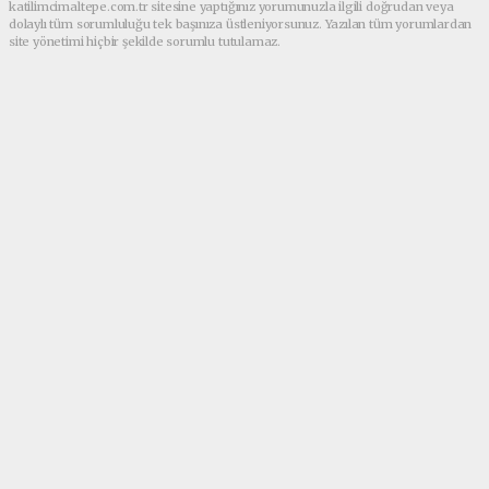
katilimcimaltepe.com.tr sitesine yaptığınız yorumunuzla ilgili doğrudan veya
dolaylı tüm sorumluluğu tek başınıza üstleniyorsunuz. Yazılan tüm yorumlardan
site yönetimi hiçbir şekilde sorumlu tutulamaz.
Anasayfa
GÜNDEM
Av. Melek Genç Taştan’dan Aile
Hukukunda Çığır Açacak Dev
Eser Boşanma Davaları
Yayınlandı!
GÜNDEM
(Web Sitesi) - Web Sitesi | 23.07.2026 - 02:55, Güncelleme: 25.07.2026
- 01:38
13313 kez okundu.
Av. Melek Genç Taştan’ın güncel Yargıtay