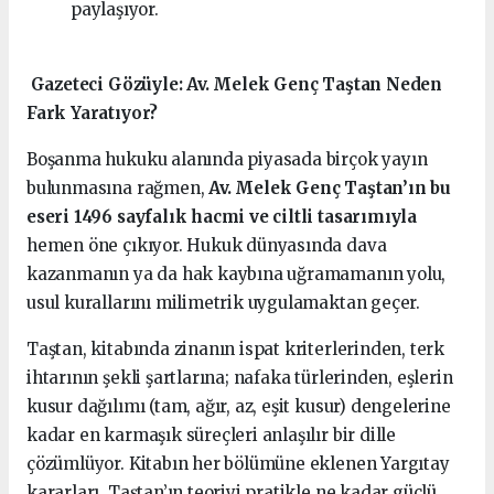
paylaşıyor.
️ Gazeteci Gözüyle: Av. Melek Genç Taştan Neden
Fark Yaratıyor?
Boşanma hukuku alanında piyasada birçok yayın
bulunmasına rağmen,
Av. Melek Genç Taştan’ın bu
eseri 1496 sayfalık hacmi ve ciltli tasarımıyla
hemen öne çıkıyor. Hukuk dünyasında dava
kazanmanın ya da hak kaybına uğramamanın yolu,
usul kurallarını milimetrik uygulamaktan geçer.
Taştan, kitabında zinanın ispat kriterlerinden, terk
ihtarının şekli şartlarına; nafaka türlerinden, eşlerin
kusur dağılımı (tam, ağır, az, eşit kusur) dengelerine
kadar en karmaşık süreçleri anlaşılır bir dille
çözümlüyor. Kitabın her bölümüne eklenen Yargıtay
kararları, Taştan’ın teoriyi pratikle ne kadar güçlü