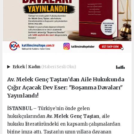
Erkek
|
Kadın
(Haberi Sesli Oku)
Av. Melek Genç Taştan’dan Aile Hukukunda
Çığır Açacak Dev Eser: "Boşanma Davaları"
Yayınlandı!
İSTANBUL
– Türkiye’nin önde gelen
hukukçularından
Av. Melek Genç Taştan
, aile
hukuku literatüründeki en kapsamlı çalışmalardan
birine imza attı. Taştan’ın uzun yıllara dayanan