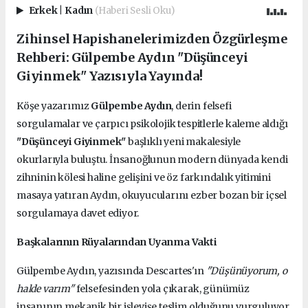
Erkek
|
Kadın
(Haberi Sesli Oku)
Zihinsel Hapishanelerimizden Özgürleşme
Rehberi: Gülpembe Aydın "Düşünceyi
Giyinmek" Yazısıyla Yayında!
Köşe yazarımız
Gülpembe Aydın
, derin felsefi
sorgulamalar ve çarpıcı psikolojik tespitlerle kaleme aldığı
"Düşünceyi Giyinmek"
başlıklı yeni makalesiyle
okurlarıyla buluştu. İnsanoğlunun modern dünyada kendi
zihninin kölesi haline gelişini ve öz farkındalık yitimini
masaya yatıran Aydın, okuyucularını ezber bozan bir içsel
sorgulamaya davet ediyor.
Başkalarının Rüyalarından Uyanma Vakti
Gülpembe Aydın, yazısında Descartes'ın
"Düşünüyorum, o
halde varım"
felsefesinden yola çıkarak, günümüz
insanının mekanik bir işleyişe teslim olduğunu vurguluyor.