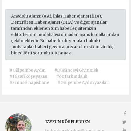
Anadolu Ajansı (AA), İhlas Haber Ajansı (İHA),
Demirören Haber Ajansı (DHA) ve diğer ajanslar
tarafından eklenen tüm haberler, sitemizin
editörlerinin müdahalesi olmadan ajans kanallarından
çekilmektedir. Bu haberlerde yer alan hukuki
muhataplar haberi geçen ajanslar olup sitemizin hiç
bir editörü sorumlu tutulamaz...
#Gülpembe Aydın
#Düşünceyi Giyinmek
#felsefi köşe yazısı
#öz farkındalık
#zihinsel hapishane
#Gülpembe Aydın yazıları
TAYFUN KÖSELERDEN
tayfunkoselerden@gmail.com