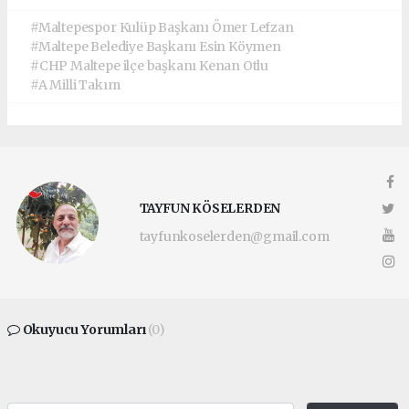
#Maltepespor Kulüp Başkanı Ömer Lefzan
#Maltepe Belediye Başkanı Esin Köymen
#CHP Maltepe ilçe başkanı Kenan Otlu
#A Milli Takım
TAYFUN KÖSELERDEN
tayfunkoselerden@gmail.com
Okuyucu Yorumları
(0)