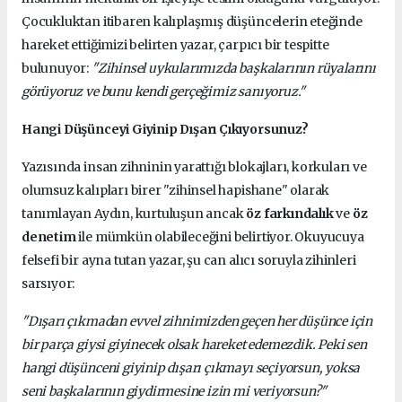
Çocukluktan itibaren kalıplaşmış düşüncelerin eteğinde
hareket ettiğimizi belirten yazar, çarpıcı bir tespitte
bulunuyor:
"Zihinsel uykularımızda başkalarının rüyalarını
görüyoruz ve bunu kendi gerçeğimiz sanıyoruz."
Hangi Düşünceyi Giyinip Dışarı Çıkıyorsunuz?
Yazısında insan zihninin yarattığı blokajları, korkuları ve
olumsuz kalıpları birer "zihinsel hapishane" olarak
tanımlayan Aydın, kurtuluşun ancak
öz farkındalık
ve
öz
denetim
ile mümkün olabileceğini belirtiyor. Okuyucuya
felsefi bir ayna tutan yazar, şu can alıcı soruyla zihinleri
sarsıyor:
"Dışarı çıkmadan evvel zihnimizden geçen her düşünce için
bir parça giysi giyinecek olsak hareket edemezdik. Peki sen
hangi düşünceni giyinip dışarı çıkmayı seçiyorsun, yoksa
seni başkalarının giydirmesine izin mi veriyorsun?"