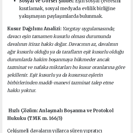
Sosyal ve Görsel Şiddet:
Eşin sosyal çevresini
kısıtlamak, sosyal medyada evlilik birliğine
yakışmayan paylaşımlarda bulunmak.
Kusur Dağılımı Analizi:
Yargıtay uygulamasında;
davacı eşin tamamen kusurlu olması durumunda
davalının itiraz hakkı doğar. Davacının az, davalının
ağır kusurlu olduğu ya da tarafların eşit kusurlu olduğu
durumlarda hakim boşanmaya hükmeder ancak
tazminat ve nafaka miktarları bu kusur oranlarına göre
şekillenir. Eşit kusurlu ya da kusursuz eşlerin
birbirlerinden maddi-manevi tazminat talep etme
hakkı yoktur.
Hızlı Çözüm: Anlaşmalı Boşanma ve Protokol
Hukuku (TMK m. 166/3)
Çekişmeli davaların yıllarca süren yıpratıcı