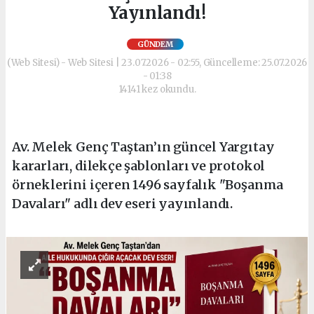
Yayınlandı!
GÜNDEM
(Web Sitesi) - Web Sitesi | 23.07.2026 - 02:55, Güncelleme: 25.07.2026
- 01:38
14141 kez okundu.
Av. Melek Genç Taştan’ın güncel Yargıtay
kararları, dilekçe şablonları ve protokol
örneklerini içeren 1496 sayfalık "Boşanma
Davaları" adlı dev eseri yayınlandı.