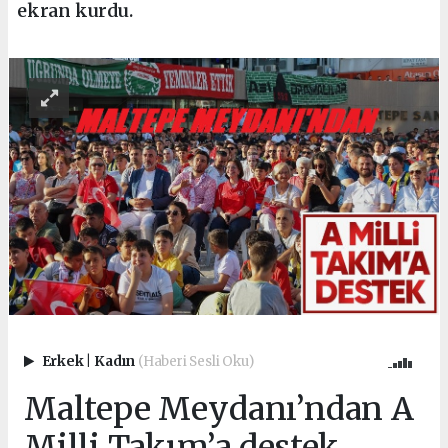
ekran kurdu.
Erkek
|
Kadın
(Haberi Sesli Oku)
Maltepe Meydanı’ndan A
Milli Takım’a destek