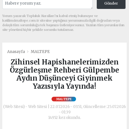
Gönder
Yorum yazarak Topluluk Kuralları’nı kabul etmiş bulunuyor ve
katilimcimaltepe.com.tr sitesine yaptığınız yorumunuzla ilgili doğrudan veya
dolaylı tüm sorumluluğu tek başınıza üstleniyorsunuz. Yazılan tüm yorumlardan
site yönetimi hiçbir şekilde sorumlu tutulamaz.
Anasayfa
MALTEPE
Zihinsel Hapishanelerimizden
Özgürleşme Rehberi Gülpembe
Aydın Düşünceyi Giyinmek
Yazısıyla Yayında!
MALTEPE
(Web Sitesi) - Web Sitesi | 22.07.2026 - 03:51, Güncelleme: 25.07.2026
- 01:39
14952 kez okundu.