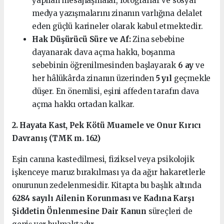
yapılan mesajlaşmalar, fotoğraflar ve sosyal
medya yazışmalarını zinanın varlığına delalet
eden güçlü karineler olarak kabul etmektedir.
Hak Düşürücü Süre ve Af:
Zina sebebine
dayanarak dava açma hakkı, boşanma
sebebinin öğrenilmesinden başlayarak
6 ay
ve
her hâlükârda zinanın üzerinden
5 yıl
geçmekle
düşer. En önemlisi, eşini affeden tarafın dava
açma hakkı ortadan kalkar.
2. Hayata Kast, Pek Kötü Muamele ve Onur Kırıcı
Davranış (TMK m. 162)
Eşin canına kastedilmesi, fiziksel veya psikolojik
işkenceye maruz bırakılması ya da ağır hakaretlerle
onurunun zedelenmesidir. Kitapta bu başlık altında
6284 sayılı Ailenin Korunması ve Kadına Karşı
Şiddetin Önlenmesine Dair Kanun
süreçleri de