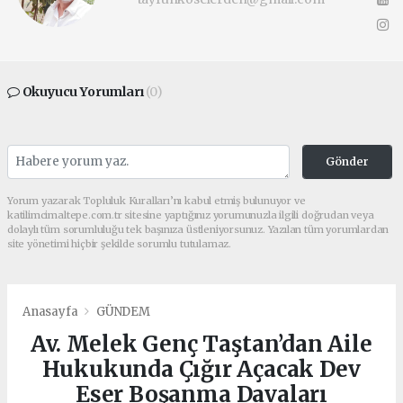
Okuyucu Yorumları
(0)
Gönder
Yorum yazarak Topluluk Kuralları’nı kabul etmiş bulunuyor ve
katilimcimaltepe.com.tr sitesine yaptığınız yorumunuzla ilgili doğrudan veya
dolaylı tüm sorumluluğu tek başınıza üstleniyorsunuz. Yazılan tüm yorumlardan
site yönetimi hiçbir şekilde sorumlu tutulamaz.
Anasayfa
GÜNDEM
Av. Melek Genç Taştan’dan Aile
Hukukunda Çığır Açacak Dev
Eser Boşanma Davaları