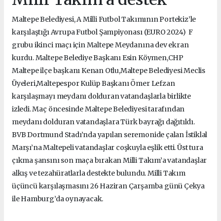
Maltepe Belediyesi, A Milli Futbol Takımının Portekiz’le
karşılaştığı Avrupa Futbol Şampiyonası (EURO 2024) F
grubu ikinci maçı için Maltepe Meydanına dev ekran
kurdu. Maltepe Belediye Başkanı Esin Köymen,CHP
Maltepe ilçe başkanı Kenan Otlu,Maltepe Belediyesi Meclis
Üyeleri,Maltepespor Kulüp Başkanı Ömer Lefzan
karşılaşmayı meydanı dolduran vatandaşlarla birlikte
izledi. Maç öncesinde Maltepe Belediyesi tarafından
meydanı dolduran vatandaşlara Türk bayrağı dağıtıldı.
BVB Dortmund Stadı’nda yapılan seremonide çalan İstiklal
Marşı’na Maltepeli vatandaşlar coşkuyla eşlik etti. Üst tura
çıkma şansını son maça bırakan Milli Takım’a vatandaşlar
alkış ve tezahüratlarla destekte bulundu. Milli Takım
üçüncü karşılaşmasını 26 Haziran Çarşamba günü Çekya
ile Hamburg’da oynayacak.