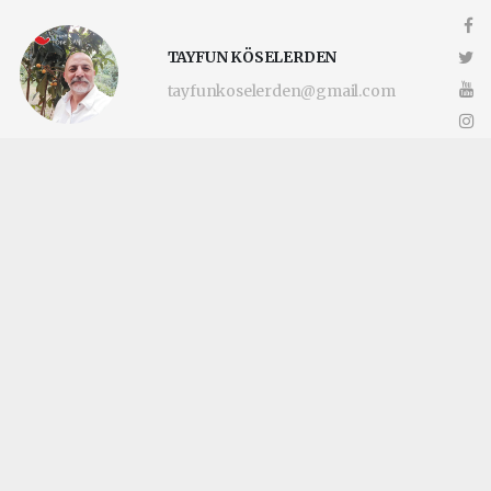
TAYFUN KÖSELERDEN
tayfunkoselerden@gmail.com
Okuyucu Yorumları
(0)
Gönder
Yorum yazarak Topluluk Kuralları’nı kabul etmiş bulunuyor ve
katilimcimaltepe.com.tr sitesine yaptığınız yorumunuzla ilgili doğrudan veya
dolaylı tüm sorumluluğu tek başınıza üstleniyorsunuz. Yazılan tüm yorumlardan
site yönetimi hiçbir şekilde sorumlu tutulamaz.