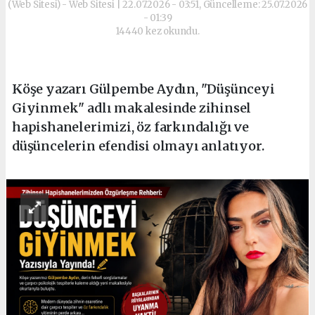
(Web Sitesi) - Web Sitesi | 22.07.2026 - 03:51, Güncelleme: 25.07.2026
- 01:39
14440 kez okundu.
Köşe yazarı Gülpembe Aydın, "Düşünceyi
Giyinmek" adlı makalesinde zihinsel
hapishanelerimizi, öz farkındalığı ve
düşüncelerin efendisi olmayı anlatıyor.