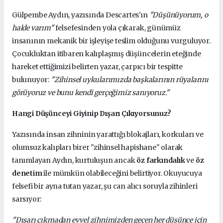
Gülpembe Aydın, yazısında Descartes'ın
"Düşünüyorum, o
halde varım"
felsefesinden yola çıkarak, günümüz
insanının mekanik bir işleyişe teslim olduğunu vurguluyor.
Çocukluktan itibaren kalıplaşmış düşüncelerin eteğinde
hareket ettiğimizi belirten yazar, çarpıcı bir tespitte
bulunuyor:
"Zihinsel uykularımızda başkalarının rüyalarını
görüyoruz ve bunu kendi gerçeğimiz sanıyoruz."
Hangi Düşünceyi Giyinip Dışarı Çıkıyorsunuz?
Yazısında insan zihninin yarattığı blokajları, korkuları ve
olumsuz kalıpları birer "zihinsel hapishane" olarak
tanımlayan Aydın, kurtuluşun ancak
öz farkındalık
ve
öz
denetim
ile mümkün olabileceğini belirtiyor. Okuyucuya
felsefi bir ayna tutan yazar, şu can alıcı soruyla zihinleri
sarsıyor:
"Dışarı çıkmadan evvel zihnimizden geçen her düşünce için