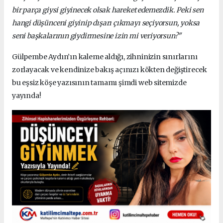
bir parça giysi giyinecek olsak hareket edemezdik. Peki sen
hangi düşünceni giyinip dışarı çıkmayı seçiyorsun, yoksa
seni başkalarının giydirmesine izin mi veriyorsun?"
Gülpembe Aydın’ın kaleme aldığı, zihninizin sınırlarını
zorlayacak ve kendinize bakış açınızı kökten değiştirecek
bu eşsiz köşe yazısının tamamı şimdi web sitemizde
yayında!