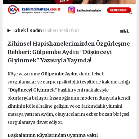
Erkek
|
Kadın
(Haberi Sesli Oku)
Zihinsel Hapishanelerimizden Özgürleşme
Rehberi: Gülpembe Aydın "Düşünceyi
Giyinmek" Yazısıyla Yayında!
Köşe yazarımız
Gülpembe Aydın
, derin felsefi
sorgulamalar ve çarpıcı psikolojik tespitlerle kaleme aldığı
"Düşünceyi Giyinmek"
başlıklı yeni makalesiyle
okurlarıyla buluştu. İnsanoğlunun modern dünyada kendi
zihninin kölesi haline gelişini ve öz farkındalık yitimini
masaya yatıran Aydın, okuyucularını ezber bozan bir içsel
sorgulamaya davet ediyor.
Başkalarının Rüyalarından Uyanma Vakti