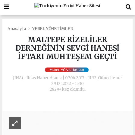
Anasayfa
YEREL YÖNETİMLER
MALTEPE RİZELİLER
DERNEĞİNİN SEVGİ HANESİ
İFTARI MUHTEŞEM GEÇTİ
YEREL YÖNETİMLER
(İHA) - İhlas Haber Ajansı | 07.06.2017 - 11:52, Güncelleme:
29.12.2022 - 15:30
2829+ kez okundu.