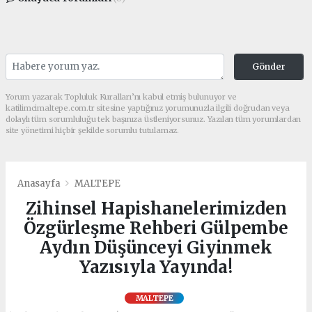
Gönder
Yorum yazarak Topluluk Kuralları’nı kabul etmiş bulunuyor ve
katilimcimaltepe.com.tr sitesine yaptığınız yorumunuzla ilgili doğrudan veya
dolaylı tüm sorumluluğu tek başınıza üstleniyorsunuz. Yazılan tüm yorumlardan
site yönetimi hiçbir şekilde sorumlu tutulamaz.
Anasayfa
MALTEPE
Zihinsel Hapishanelerimizden
Özgürleşme Rehberi Gülpembe
Aydın Düşünceyi Giyinmek
Yazısıyla Yayında!
MALTEPE