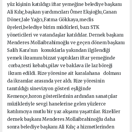
yüz kişinin katıldıgı iftar yemeğine belediye başkanı
Ali Kılıç,başkan yardımcıları Ömer Ekşioğlu,Canan
Döner,Jale Yağcı,Fatma Gökkaya,meclis
üyeleri,belediye birim müdürleri, bazı STK
yöneticileri ve vatandaşlar katıldılar. Dernek başkanı
Menderes Mollaibrahimoğlu ve geçen dönem başkanı
Salih Kara'nın konuklarla yakından ilgilendiği
yemek ikramını bizzat yaptıkları iftar yemeğinde
corba,testi kebabı,pilav ve baklava ile laz böreği
ikram edildi. Rize yöresine ait karalahana dolması
da ikramlar arasında yer aldı. Rize yöresinin
tanıtıldığı sinevizyon gösteri eşliğinde
Kemençe,horon gösterilerinin ardından sanatçılar
müzikleriyle sevgi hanelerine gelen yüzlerce
katılımcıya mutlu bir yaz akşamı yaşattılar. Rizeliler
dernek başkanı Menderes Mollaibrahinoğlu daha
sonra belediye başkanı Ali Kılıç a hizmetlerinden