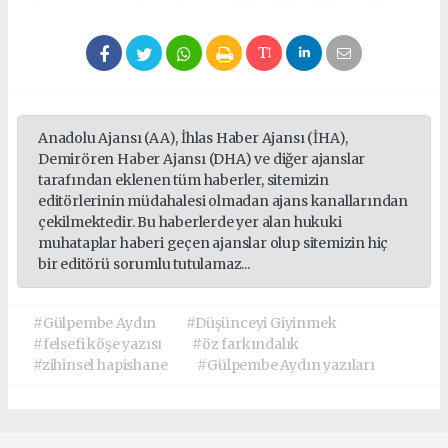
Anadolu Ajansı (AA), İhlas Haber Ajansı (İHA),
Demirören Haber Ajansı (DHA) ve diğer ajanslar
tarafından eklenen tüm haberler, sitemizin
editörlerinin müdahalesi olmadan ajans kanallarından
çekilmektedir. Bu haberlerde yer alan hukuki
muhataplar haberi geçen ajanslar olup sitemizin hiç
bir editörü sorumlu tutulamaz...
#Gülpembe Aydın
#Düşünceyi Giyinmek
#felsefi köşe yazısı
#öz farkındalık
#zihinsel hapishane
#Gülpembe Aydın yazıları