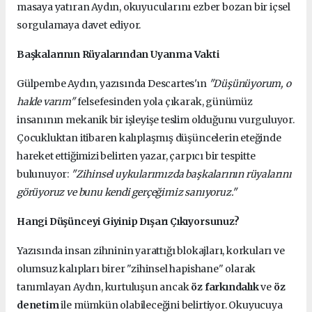
masaya yatıran Aydın, okuyucularını ezber bozan bir içsel
sorgulamaya davet ediyor.
Başkalarının Rüyalarından Uyanma Vakti
Gülpembe Aydın, yazısında Descartes'ın
"Düşünüyorum, o
halde varım"
felsefesinden yola çıkarak, günümüz
insanının mekanik bir işleyişe teslim olduğunu vurguluyor.
Çocukluktan itibaren kalıplaşmış düşüncelerin eteğinde
hareket ettiğimizi belirten yazar, çarpıcı bir tespitte
bulunuyor:
"Zihinsel uykularımızda başkalarının rüyalarını
görüyoruz ve bunu kendi gerçeğimiz sanıyoruz."
Hangi Düşünceyi Giyinip Dışarı Çıkıyorsunuz?
Yazısında insan zihninin yarattığı blokajları, korkuları ve
olumsuz kalıpları birer "zihinsel hapishane" olarak
tanımlayan Aydın, kurtuluşun ancak
öz farkındalık
ve
öz
denetim
ile mümkün olabileceğini belirtiyor. Okuyucuya