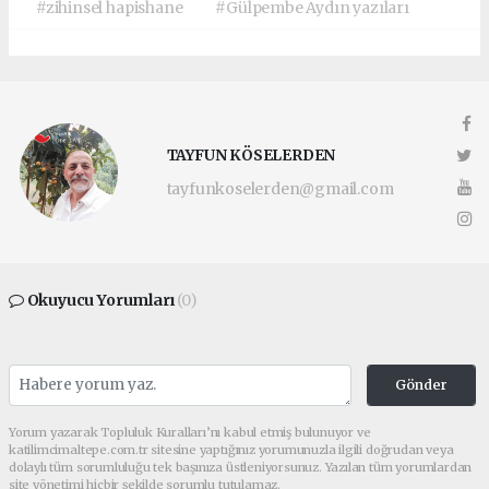
#zihinsel hapishane
#Gülpembe Aydın yazıları
TAYFUN KÖSELERDEN
tayfunkoselerden@gmail.com
Okuyucu Yorumları
(0)
Gönder
Yorum yazarak Topluluk Kuralları’nı kabul etmiş bulunuyor ve
katilimcimaltepe.com.tr sitesine yaptığınız yorumunuzla ilgili doğrudan veya
dolaylı tüm sorumluluğu tek başınıza üstleniyorsunuz. Yazılan tüm yorumlardan
site yönetimi hiçbir şekilde sorumlu tutulamaz.