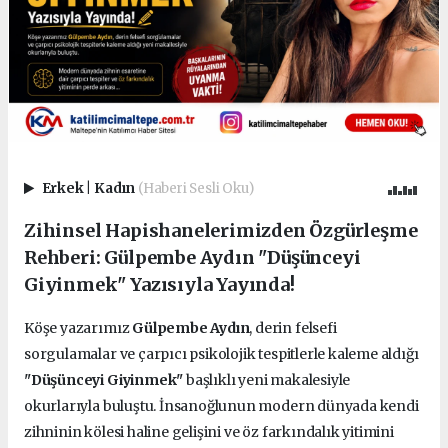
Erkek
|
Kadın
(Haberi Sesli Oku)
Zihinsel Hapishanelerimizden Özgürleşme
Rehberi: Gülpembe Aydın "Düşünceyi
Giyinmek" Yazısıyla Yayında!
Köşe yazarımız
Gülpembe Aydın
, derin felsefi
sorgulamalar ve çarpıcı psikolojik tespitlerle kaleme aldığı
"Düşünceyi Giyinmek"
başlıklı yeni makalesiyle
okurlarıyla buluştu. İnsanoğlunun modern dünyada kendi
zihninin kölesi haline gelişini ve öz farkındalık yitimini