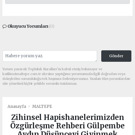
Okuyucu Yorumları
(0)
Gönder
Yorum yazarak Topluluk Kuralları’nı kabul etmiş bulunuyor ve
katilimcimaltepe.com.tr sitesine yaptığınız yorumunuzla ilgili doğrudan veya
dolaylı tüm sorumluluğu tek başınıza üstleniyorsunuz. Yazılan tüm yorumlardan
site yönetimi hiçbir şekilde sorumlu tutulamaz.
Anasayfa
MALTEPE
Zihinsel Hapishanelerimizden
Özgürleşme Rehberi Gülpembe
Aydın Düşünceyi Giyinmek