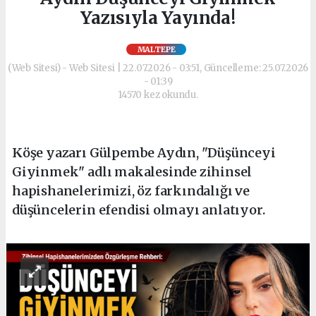
Yazısıyla Yayında!
MALTEPE
(Web Sitesi) - Web Sitesi | 22.07.2026 - 03:51, Güncelleme: 25.07.2026
- 01:39
14570 kez okundu.
Köşe yazarı Gülpembe Aydın, "Düşünceyi
Giyinmek" adlı makalesinde zihinsel
hapishanelerimizi, öz farkındalığı ve
düşüncelerin efendisi olmayı anlatıyor.