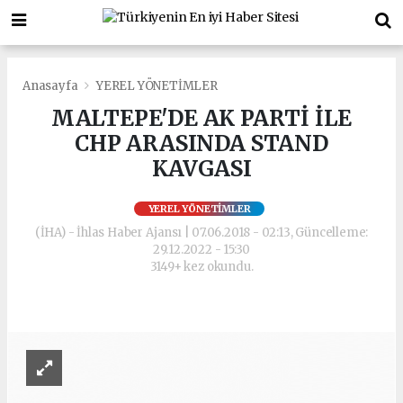
Anasayfa
YEREL YÖNETİMLER
MALTEPE'DE AK PARTİ İLE
CHP ARASINDA STAND
KAVGASI
YEREL YÖNETİMLER
(İHA) - İhlas Haber Ajansı | 07.06.2018 - 02:13, Güncelleme:
29.12.2022 - 15:30
3149+ kez okundu.