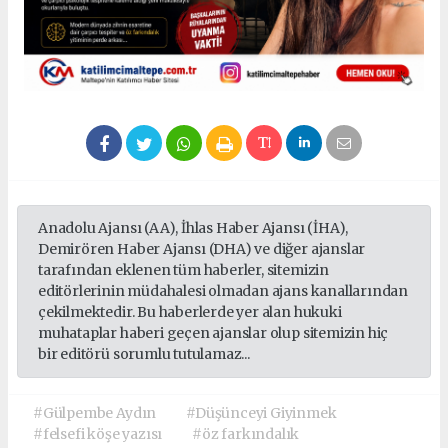
Anadolu Ajansı (AA), İhlas Haber Ajansı (İHA),
Demirören Haber Ajansı (DHA) ve diğer ajanslar
tarafından eklenen tüm haberler, sitemizin
editörlerinin müdahalesi olmadan ajans kanallarından
çekilmektedir. Bu haberlerde yer alan hukuki
muhataplar haberi geçen ajanslar olup sitemizin hiç
bir editörü sorumlu tutulamaz...
#Gülpembe Aydın
#Düşünceyi Giyinmek
#felsefi köşe yazısı
#öz farkındalık