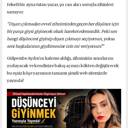
felsefi bir ayna tutan yazar, şu can alıcı soruyla zihinleri
sarsıyor:
"Dışarı çıkmadan evvel zihnimizden geçen her düşünce için
bir parça giysi giyinecek olsak hareket edemezdik. Peki sen
hangi düşünceni giyinip dışarı çıkmayı seçiyorsun, yoksa
seni başkalarının giydirmesine izin mi veriyorsun?"
Gülpembe Aydın’ın kaleme aldığı, zihninizin sınırlarını
zorlayacak ve kendinize bakış açınızı kökten değiştirecek
bu eşsiz köşe yazısının tamamı şimdi web sitemizde
yayında!