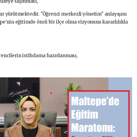
düzeye taşınması,
lar yürütmektedir. "Öğrenci merkezli yönetim" anlayışını
’nin eğitimde öncü bir ilçe olma vizyonunu kararlılıkla
rencilerin istihdama hazırlanması,