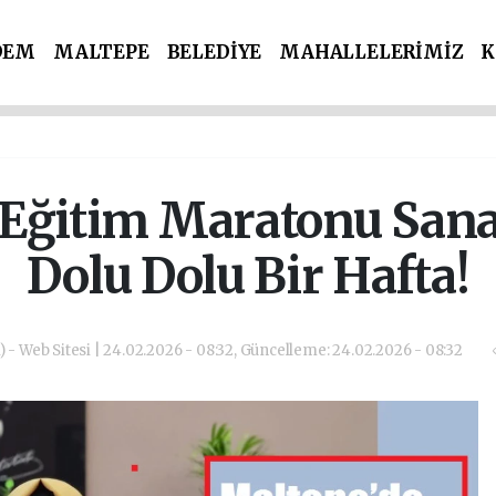
DEM
MALTEPE
BELEDİYE
MAHALLELERİMİZ
K
İ PARTİLER
SPOR
POLİS & ADLİYE
 Eğitim Maratonu Sana
Dolu Dolu Bir Hafta!
) - Web Sitesi | 24.02.2026 - 08:32, Güncelleme: 24.02.2026 - 08:32