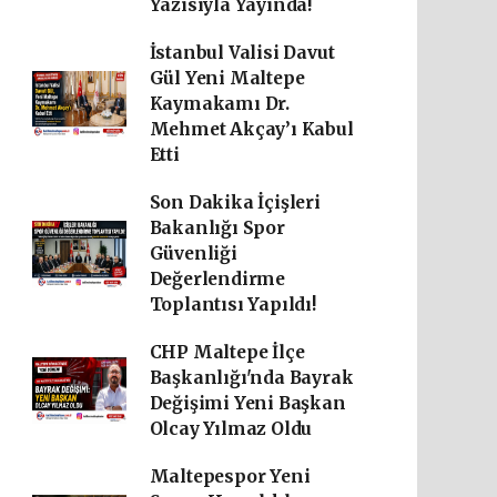
Yazısıyla Yayında!
İstanbul Valisi Davut
Gül Yeni Maltepe
Kaymakamı Dr.
Mehmet Akçay’ı Kabul
Etti
Son Dakika İçişleri
Bakanlığı Spor
Güvenliği
Değerlendirme
Toplantısı Yapıldı!
CHP Maltepe İlçe
Başkanlığı'nda Bayrak
Değişimi Yeni Başkan
Olcay Yılmaz Oldu
Maltepespor Yeni