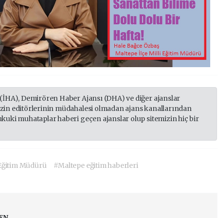
 (İHA), Demirören Haber Ajansı (DHA) ve diğer ajanslar
izin editörlerinin müdahalesi olmadan ajans kanallarından
ukuki muhataplar haberi geçen ajanslar olup sitemizin hiç bir
 Eğitim Müdürü
#Maltepe eğitim haberleri
EN