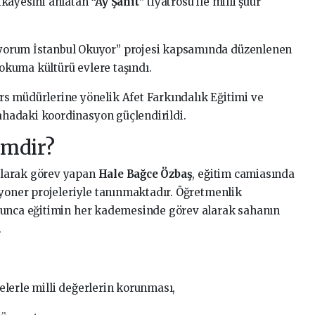
ikâyesini anlatan
“Ay Şahit”
tiyatrosu ile milli şuur
orum İstanbul Okuyor” projesi kapsamında düzenlenen
 okuma kültürü evlere taşındı.
rs müdürlerine yönelik Afet Farkındalık Eğitimi ve
sahadaki koordinasyon güçlendirildi.
imdir?
larak görev yapan
Hale Bağce Özbaş
, eğitim camiasında
zyoner projeleriyle tanınmaktadır. Öğretmenlik
yunca eğitimin her kademesinde görev alarak sahanın
.
jelerle milli değerlerin korunması,