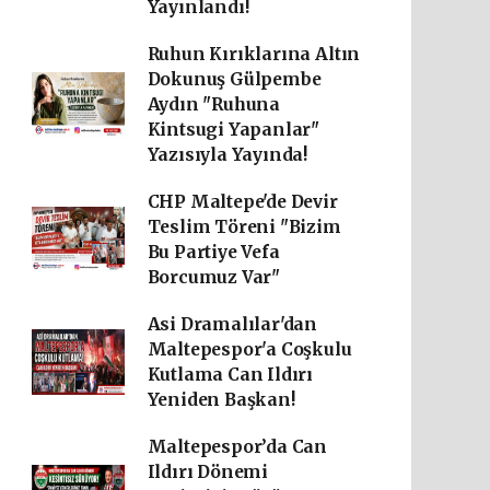
Yayınlandı!
Ruhun Kırıklarına Altın
Dokunuş Gülpembe
Aydın "Ruhuna
Kintsugi Yapanlar"
Yazısıyla Yayında!
CHP Maltepe'de Devir
Teslim Töreni "Bizim
Bu Partiye Vefa
Borcumuz Var"
Asi Dramalılar'dan
Maltepespor'a Coşkulu
Kutlama Can Ildırı
Yeniden Başkan!
Maltepespor’da Can
Ildırı Dönemi