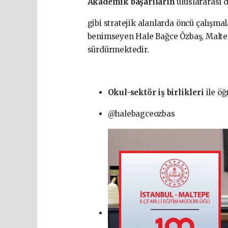
Akademik başarıların
uluslararası 
gibi stratejik alanlarda öncü çalışma
benimseyen Hale Bağce Özbaş, Maltepe
sürdürmektedir.
Okul-sektör iş birlikleri
ile öğ
@halebagceozbas