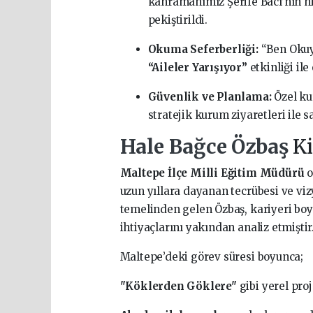
kahramanımız Şerife Bacı’nın h
pekiştirildi.
Okuma Seferberliği:
“Ben Okuy
“Aileler Yarışıyor”
etkinliği ile
Güvenlik ve Planlama:
Özel ku
stratejik kurum ziyaretleri ile 
Hale Bağce Özbaş
K
Maltepe İlçe Milli Eğitim Müdürü
o
uzun yıllara dayanan tecrübesi ve vi
temelinden gelen Özbaş, kariyeri bo
ihtiyaçlarını yakından analiz etmiştir
Maltepe’deki görev süresi boyunca;
"Köklerden Göklere"
gibi yerel pro