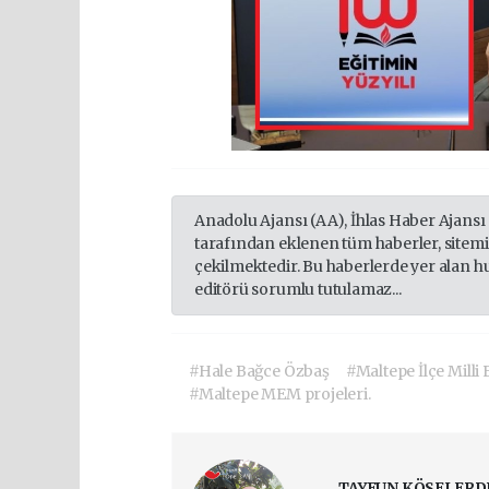
Anadolu Ajansı (AA), İhlas Haber Ajansı
tarafından eklenen tüm haberler, sitem
çekilmektedir. Bu haberlerde yer alan h
editörü sorumlu tutulamaz...
#Hale Bağce Özbaş
#Maltepe İlçe Milli
#Maltepe MEM projeleri.
TAYFUN KÖSELERD