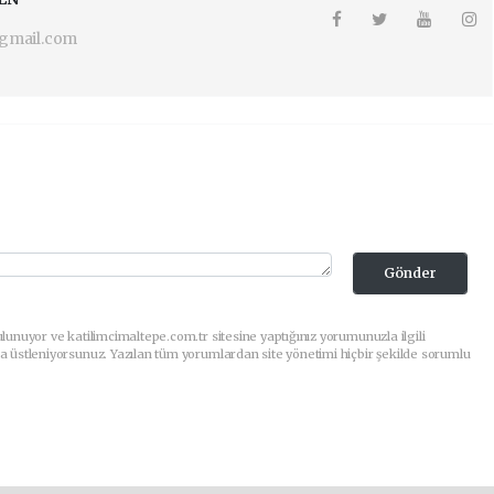
gmail.com
Gönder
lunuyor ve katilimcimaltepe.com.tr sitesine yaptığınız yorumunuzla ilgili
a üstleniyorsunuz. Yazılan tüm yorumlardan site yönetimi hiçbir şekilde sorumlu