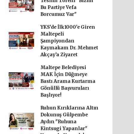
Teslim Töreni "Bizim
Bu Partiye Vefa
Borcumuz Var"
YKS’de İlk1000’e Giren
Maltepeli
Şampiyondan
Kaymakam Dr. Mehmet
Akçay’a Ziyaret
Maltepe Belediyesi
MAK İçin Düğmeye
Bastı Arama Kurtarma
Gönüllü Başvuruları
Başlıyor!
Ruhun Kırıklarına Altın
Dokunuş Gülpembe
Aydın "Ruhuna
Kintsugi Yapanlar"