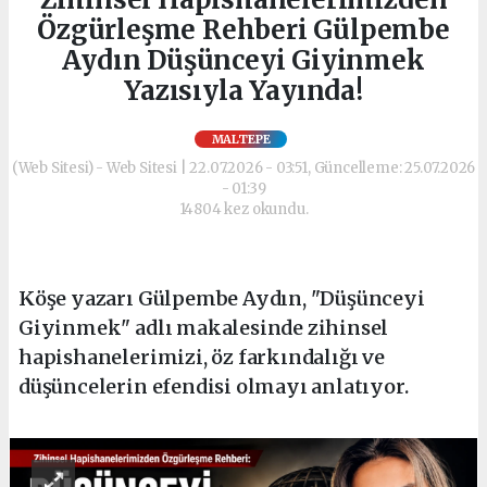
Özgürleşme Rehberi Gülpembe
Aydın Düşünceyi Giyinmek
Yazısıyla Yayında!
MALTEPE
(Web Sitesi) - Web Sitesi | 22.07.2026 - 03:51, Güncelleme: 25.07.2026
- 01:39
14804 kez okundu.
Köşe yazarı Gülpembe Aydın, "Düşünceyi
Giyinmek" adlı makalesinde zihinsel
hapishanelerimizi, öz farkındalığı ve
düşüncelerin efendisi olmayı anlatıyor.