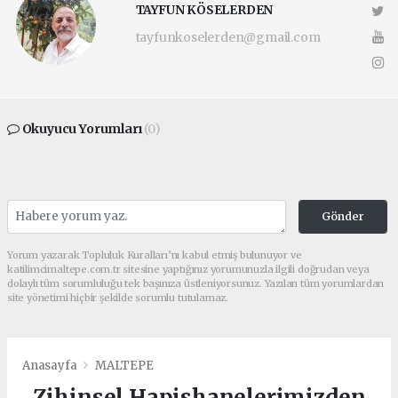
TAYFUN KÖSELERDEN
tayfunkoselerden@gmail.com
Okuyucu Yorumları
(0)
Gönder
Yorum yazarak Topluluk Kuralları’nı kabul etmiş bulunuyor ve
katilimcimaltepe.com.tr sitesine yaptığınız yorumunuzla ilgili doğrudan veya
dolaylı tüm sorumluluğu tek başınıza üstleniyorsunuz. Yazılan tüm yorumlardan
site yönetimi hiçbir şekilde sorumlu tutulamaz.
Anasayfa
MALTEPE
Zihinsel Hapishanelerimizden