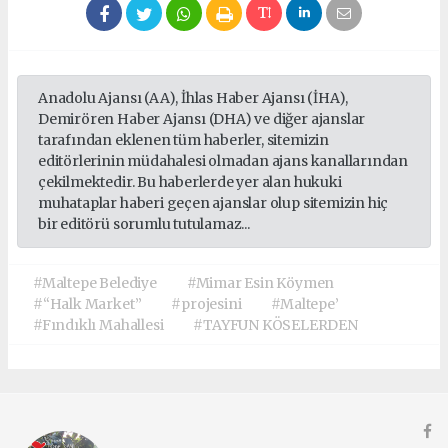
Anadolu Ajansı (AA), İhlas Haber Ajansı (İHA),
Demirören Haber Ajansı (DHA) ve diğer ajanslar
tarafından eklenen tüm haberler, sitemizin
editörlerinin müdahalesi olmadan ajans kanallarından
çekilmektedir. Bu haberlerde yer alan hukuki
muhataplar haberi geçen ajanslar olup sitemizin hiç
bir editörü sorumlu tutulamaz...
#Maltepe Belediye
#Mimar Esin Köymen
#“Halk Market”
#projesini
#Maltepe’
#Fındıklı Mahallesi
#TAYFUN KÖSELERDEN