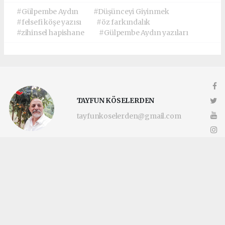
#Gülpembe Aydın
#Düşünceyi Giyinmek
#felsefi köşe yazısı
#öz farkındalık
#zihinsel hapishane
#Gülpembe Aydın yazıları
TAYFUN KÖSELERDEN
tayfunkoselerden@gmail.com
Okuyucu Yorumları
(0)
Gönder