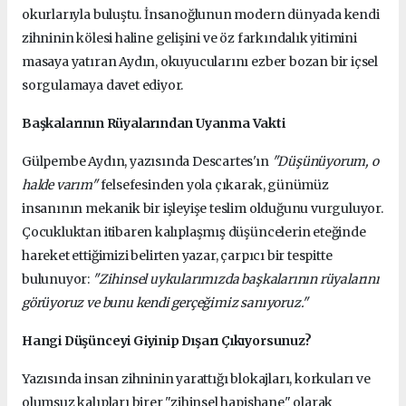
okurlarıyla buluştu. İnsanoğlunun modern dünyada kendi
zihninin kölesi haline gelişini ve öz farkındalık yitimini
masaya yatıran Aydın, okuyucularını ezber bozan bir içsel
sorgulamaya davet ediyor.
Başkalarının Rüyalarından Uyanma Vakti
Gülpembe Aydın, yazısında Descartes'ın
"Düşünüyorum, o
halde varım"
felsefesinden yola çıkarak, günümüz
insanının mekanik bir işleyişe teslim olduğunu vurguluyor.
Çocukluktan itibaren kalıplaşmış düşüncelerin eteğinde
hareket ettiğimizi belirten yazar, çarpıcı bir tespitte
bulunuyor:
"Zihinsel uykularımızda başkalarının rüyalarını
görüyoruz ve bunu kendi gerçeğimiz sanıyoruz."
Hangi Düşünceyi Giyinip Dışarı Çıkıyorsunuz?
Yazısında insan zihninin yarattığı blokajları, korkuları ve
olumsuz kalıpları birer "zihinsel hapishane" olarak