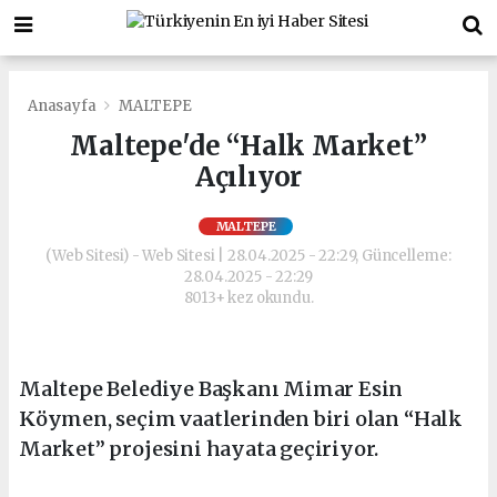
Anasayfa
MALTEPE
Maltepe'de “Halk Market”
Açılıyor
MALTEPE
(Web Sitesi) - Web Sitesi | 28.04.2025 - 22:29, Güncelleme:
28.04.2025 - 22:29
8013+ kez okundu.
Maltepe Belediye Başkanı Mimar Esin
Köymen, seçim vaatlerinden biri olan “Halk
Market” projesini hayata geçiriyor.