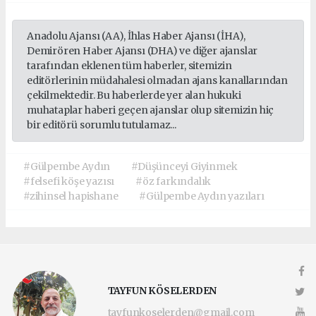
Anadolu Ajansı (AA), İhlas Haber Ajansı (İHA),
Demirören Haber Ajansı (DHA) ve diğer ajanslar
tarafından eklenen tüm haberler, sitemizin
editörlerinin müdahalesi olmadan ajans kanallarından
çekilmektedir. Bu haberlerde yer alan hukuki
muhataplar haberi geçen ajanslar olup sitemizin hiç
bir editörü sorumlu tutulamaz...
#Gülpembe Aydın
#Düşünceyi Giyinmek
#felsefi köşe yazısı
#öz farkındalık
#zihinsel hapishane
#Gülpembe Aydın yazıları
TAYFUN KÖSELERDEN
tayfunkoselerden@gmail.com