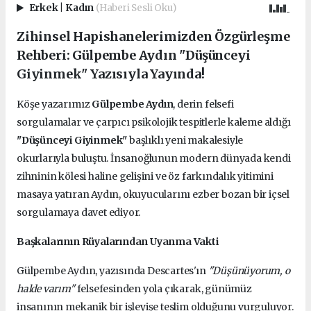
Erkek
|
Kadın
(Haberi Sesli Oku)
Zihinsel Hapishanelerimizden Özgürleşme
Rehberi: Gülpembe Aydın "Düşünceyi
Giyinmek" Yazısıyla Yayında!
Köşe yazarımız
Gülpembe Aydın
, derin felsefi
sorgulamalar ve çarpıcı psikolojik tespitlerle kaleme aldığı
"Düşünceyi Giyinmek"
başlıklı yeni makalesiyle
okurlarıyla buluştu. İnsanoğlunun modern dünyada kendi
zihninin kölesi haline gelişini ve öz farkındalık yitimini
masaya yatıran Aydın, okuyucularını ezber bozan bir içsel
sorgulamaya davet ediyor.
Başkalarının Rüyalarından Uyanma Vakti
Gülpembe Aydın, yazısında Descartes'ın
"Düşünüyorum, o
halde varım"
felsefesinden yola çıkarak, günümüz
insanının mekanik bir işleyişe teslim olduğunu vurguluyor.