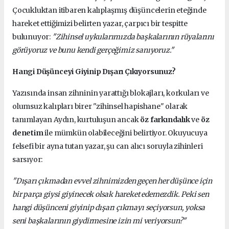
Çocukluktan itibaren kalıplaşmış düşüncelerin eteğinde
hareket ettiğimizi belirten yazar, çarpıcı bir tespitte
bulunuyor:
"Zihinsel uykularımızda başkalarının rüyalarını
görüyoruz ve bunu kendi gerçeğimiz sanıyoruz."
Hangi Düşünceyi Giyinip Dışarı Çıkıyorsunuz?
Yazısında insan zihninin yarattığı blokajları, korkuları ve
olumsuz kalıpları birer "zihinsel hapishane" olarak
tanımlayan Aydın, kurtuluşun ancak
öz farkındalık
ve
öz
denetim
ile mümkün olabileceğini belirtiyor. Okuyucuya
felsefi bir ayna tutan yazar, şu can alıcı soruyla zihinleri
sarsıyor:
"Dışarı çıkmadan evvel zihnimizden geçen her düşünce için
bir parça giysi giyinecek olsak hareket edemezdik. Peki sen
hangi düşünceni giyinip dışarı çıkmayı seçiyorsun, yoksa
seni başkalarının giydirmesine izin mi veriyorsun?"