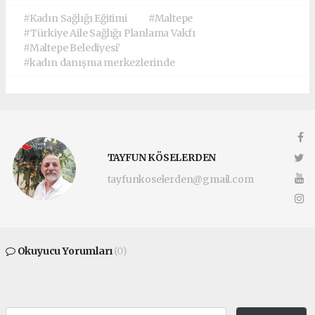
#Kadın Sağlığı Eğitimi
#Maltepe
#Türkiye Aile Sağlığı Planlama Vakfı
#Maltepe Belediyesi’
#kadın danışma merkezlerinde
TAYFUN KÖSELERDEN
tayfunkoselerden@gmail.com
Okuyucu Yorumları
(0)