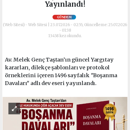
Yayınlandı!
GÜNDEM
(Web Sitesi) - Web Sitesi | 23.07.2026 - 02:55, Güncelleme: 25.07.2026
- 01:38
13458 kez okundu.
Av. Melek Genç Taştan’ın güncel Yargıtay
kararları, dilekçe şablonları ve protokol
örneklerini içeren 1496 sayfalık "Boşanma
Davaları" adlı dev eseri yayınlandı.