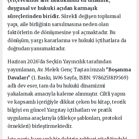
çerçevesinde aile hukukunun en dinamik,
duygusal ve hukuki açıdan karmaşık
süreçlerinden biridir.
Sürekli değişen toplumsal
yapı, aile birliğinin sarsılmasına neden olan
faktörlerin de dönüşmesine yol açmaktadır. Bu
dönüşüm, yargı kararlarına ve hukuki içtihatlara da
doğrudan yansımaktadır.
Haziran 2026'da Seçkin Yayıncılık tarafından
yayımlanan, Av. Melek Genç Taştan imzalı
"Boşanma
Davaları"
(1. Baskı, 1496 Sayfa, ISBN: 9786253819569)
adlı dev eser, tam da bu hukuki dinamizmi
yakalamak amacıyla kaleme alınmıştır. Ciltli yapısı
ve kapsamlı içeriğiyle dikkat çeken bu kitap, teorik
bilgiyi en güncel Yargıtay içtihatları ve pratik
uygulama araçlarıyla (dilekçe şablonları, protokol
örnekleri) birleştirmektedir.