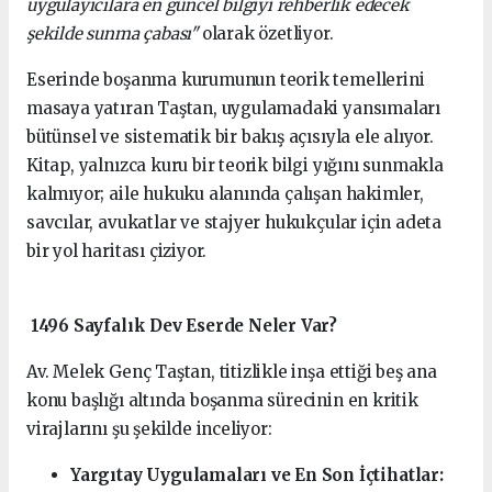
uygulayıcılara en güncel bilgiyi rehberlik edecek
şekilde sunma çabası"
olarak özetliyor.
Eserinde boşanma kurumunun teorik temellerini
masaya yatıran Taştan, uygulamadaki yansımaları
bütünsel ve sistematik bir bakış açısıyla ele alıyor.
Kitap, yalnızca kuru bir teorik bilgi yığını sunmakla
kalmıyor; aile hukuku alanında çalışan hakimler,
savcılar, avukatlar ve stajyer hukukçular için adeta
bir yol haritası çiziyor.
1496 Sayfalık Dev Eserde Neler Var?
Av. Melek Genç Taştan, titizlikle inşa ettiği beş ana
konu başlığı altında boşanma sürecinin en kritik
virajlarını şu şekilde inceliyor:
Yargıtay Uygulamaları ve En Son İçtihatlar: