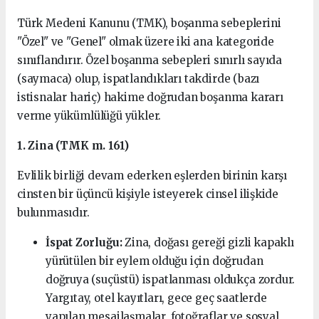
Türk Medeni Kanunu (TMK), boşanma sebeplerini
"Özel" ve "Genel" olmak üzere iki ana kategoride
sınıflandırır. Özel boşanma sebepleri sınırlı sayıda
(saymaca) olup, ispatlandıkları takdirde (bazı
istisnalar hariç) hakime doğrudan boşanma kararı
verme yükümlülüğü yükler.
1. Zina (TMK m. 161)
Evlilik birliği devam ederken eşlerden birinin karşı
cinsten bir üçüncü kişiyle isteyerek cinsel ilişkide
bulunmasıdır.
İspat Zorluğu:
Zina, doğası gereği gizli kapaklı
yürütülen bir eylem olduğu için doğrudan
doğruya (suçüstü) ispatlanması oldukça zordur.
Yargıtay, otel kayıtları, gece geç saatlerde
yapılan mesajlaşmalar, fotoğraflar ve sosyal