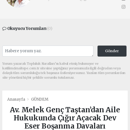
Okuyucu Yorumları
(0)
Gönder
Yorum yazarak Topluluk Kuralları’nı kabul etmiş bulunuyor ve
katilimcimaltepe.com.tr sitesine yaptığınız yorumunuzla ilgili doğrudan veya
dolaylı tüm sorumluluğu tek başınıza üstleniyorsunuz. Yazılan tüm yorumlardan
site yönetimi hiçbir şekilde sorumlu tutulamaz.
Anasayfa
GÜNDEM
Av. Melek Genç Taştan’dan Aile
Hukukunda Çığır Açacak Dev
Eser Boşanma Davaları