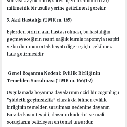
sonrası 2 aylık dönüş süresi içeren samimi ihtar)
milimetrik bir usulle yerine getirilmesi gerekir.
5. Akıl Hastalığı (TMK m. 165)
Eşlerden birinin akıl hastası olması, bu hastalığın
geçmeyeceğinin resmi sağlık kurulu raporuyla tespiti
ve bu durumun ortak hayatı diğer eş için çekilmez
hale getirmesidir.
Genel Boşanma Nedeni: Evlilik Birliğinin
Temelden Sarsılması (TMK m. 166/1-2)
Uygulamada boşanma davalarının ezici bir çoğunluğu
"şiddetli geçimsizlik"
olarak da bilinen evlilik
birliğinin temelden sarsılması nedenine dayanır.
Burada kusur tespiti, davanın kaderini ve mali
sonuçlarını belirleyen en temel unsurdur.