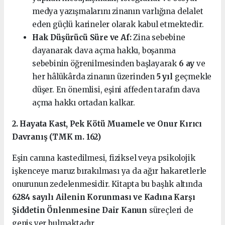
medya yazışmalarını zinanın varlığına delalet
eden güçlü karineler olarak kabul etmektedir.
Hak Düşürücü Süre ve Af:
Zina sebebine
dayanarak dava açma hakkı, boşanma
sebebinin öğrenilmesinden başlayarak
6 ay
ve
her hâlükârda zinanın üzerinden
5 yıl
geçmekle
düşer. En önemlisi, eşini affeden tarafın dava
açma hakkı ortadan kalkar.
2. Hayata Kast, Pek Kötü Muamele ve Onur Kırıcı
Davranış (TMK m. 162)
Eşin canına kastedilmesi, fiziksel veya psikolojik
işkenceye maruz bırakılması ya da ağır hakaretlerle
onurunun zedelenmesidir. Kitapta bu başlık altında
6284 sayılı Ailenin Korunması ve Kadına Karşı
Şiddetin Önlenmesine Dair Kanun
süreçleri de
geniş yer bulmaktadır.