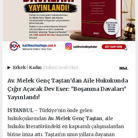
Erkek
|
Kadın
(Haberi Sesli Oku)
Av. Melek Genç Taştan’dan Aile Hukukunda
Çığır Açacak Dev Eser: "Boşanma Davaları"
Yayınlandı!
İSTANBUL
– Türkiye’nin önde gelen
hukukçularından
Av. Melek Genç Taştan
, aile
hukuku literatüründeki en kapsamlı çalışmalardan
birine imza attı. Taştan’ın uzun yıllara dayanan