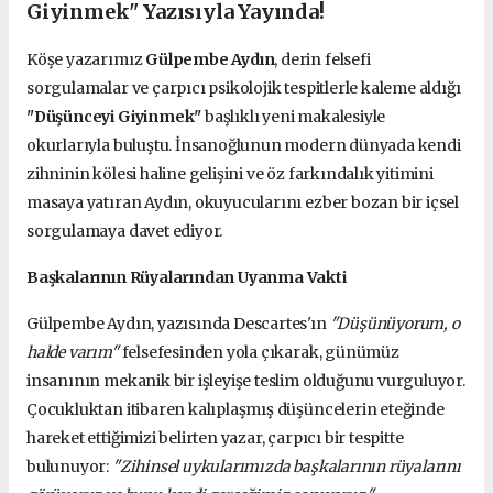
Giyinmek" Yazısıyla Yayında!
Köşe yazarımız
Gülpembe Aydın
, derin felsefi
sorgulamalar ve çarpıcı psikolojik tespitlerle kaleme aldığı
"Düşünceyi Giyinmek"
başlıklı yeni makalesiyle
okurlarıyla buluştu. İnsanoğlunun modern dünyada kendi
zihninin kölesi haline gelişini ve öz farkındalık yitimini
masaya yatıran Aydın, okuyucularını ezber bozan bir içsel
sorgulamaya davet ediyor.
Başkalarının Rüyalarından Uyanma Vakti
Gülpembe Aydın, yazısında Descartes'ın
"Düşünüyorum, o
halde varım"
felsefesinden yola çıkarak, günümüz
insanının mekanik bir işleyişe teslim olduğunu vurguluyor.
Çocukluktan itibaren kalıplaşmış düşüncelerin eteğinde
hareket ettiğimizi belirten yazar, çarpıcı bir tespitte
bulunuyor:
"Zihinsel uykularımızda başkalarının rüyalarını