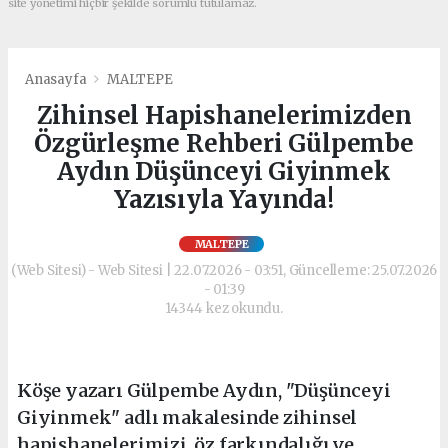
site yönetimi hiçbir şekilde sorumlu tutulamaz.
Anasayfa
MALTEPE
Zihinsel Hapishanelerimizden
Özgürleşme Rehberi Gülpembe
Aydın Düşünceyi Giyinmek
Yazısıyla Yayında!
MALTEPE
(Web Sitesi) - Web Sitesi | 22.07.2026 - 03:51, Güncelleme: 25.07.2026
- 01:39
14344 kez okundu.
Köşe yazarı Gülpembe Aydın, "Düşünceyi
Giyinmek" adlı makalesinde zihinsel
hapishanelerimizi, öz farkındalığı ve