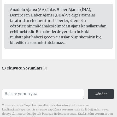
Anadolu Ajansı (AA), İhlas Haber Ajansı (İHA),
Demirören Haber Ajansı (DHA) ve diğer ajanslar
tarafından eklenen tüm haberler, sitemizin
editörlerinin müdahalesi olmadan ajans kanallarından
çekilmektedir. Bu haberlerde yer alan hukuki
muhataplar haberi geçen ajanslar olup sitemizin hiç
bir editörü sorumlu tutulamaz...
Okuyucu Yorumları
(0)
Gönder
Yorum yazarak Topluluk Kuralları’nı kabul etmiş bulunuyor ve
katilimcimaltepe.com.tr sitesine yaptığınız yorumunuzla ilgili doğrudan veya
dolaylı tüm sorumluluğu tek başınıza üstleniyorsunuz. Yazılan tüm yorumlardan