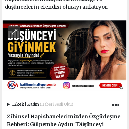
düşüncelerin efendisi olmayı anlatıyor.
Erkek
|
Kadın
(Haberi Sesli Oku)
Zihinsel Hapishanelerimizden Özgürleşme
Rehberi: Gülpembe Aydın "Düşünceyi