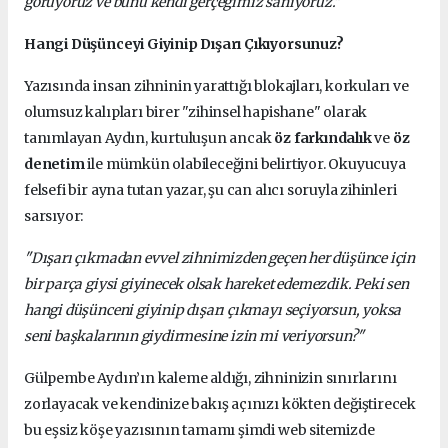
görüyoruz ve bunu kendi gerçeğimiz sanıyoruz."
Hangi Düşünceyi Giyinip Dışarı Çıkıyorsunuz?
Yazısında insan zihninin yarattığı blokajları, korkuları ve
olumsuz kalıpları birer "zihinsel hapishane" olarak
tanımlayan Aydın, kurtuluşun ancak
öz farkındalık
ve
öz
denetim
ile mümkün olabileceğini belirtiyor. Okuyucuya
felsefi bir ayna tutan yazar, şu can alıcı soruyla zihinleri
sarsıyor:
"Dışarı çıkmadan evvel zihnimizden geçen her düşünce için
bir parça giysi giyinecek olsak hareket edemezdik. Peki sen
hangi düşünceni giyinip dışarı çıkmayı seçiyorsun, yoksa
seni başkalarının giydirmesine izin mi veriyorsun?"
Gülpembe Aydın’ın kaleme aldığı, zihninizin sınırlarını
zorlayacak ve kendinize bakış açınızı kökten değiştirecek
bu eşsiz köşe yazısının tamamı şimdi web sitemizde