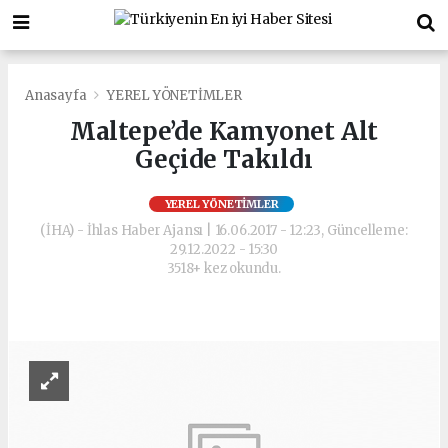
Anasayfa
YEREL YÖNETİMLER
Maltepe’de Kamyonet Alt
Geçide Takıldı
YEREL YÖNETİMLER
(İHA) - İhlas Haber Ajansı | 16.06.2017 - 12:23, Güncelleme:
29.12.2022 - 15:30
3518+ kez okundu.