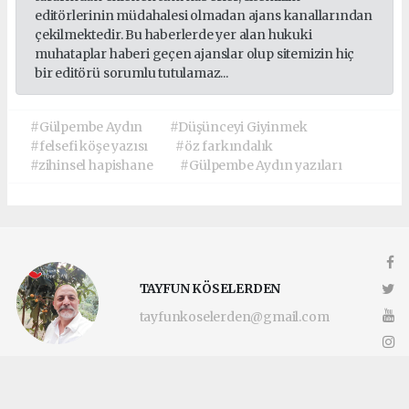
editörlerinin müdahalesi olmadan ajans kanallarından
çekilmektedir. Bu haberlerde yer alan hukuki
muhataplar haberi geçen ajanslar olup sitemizin hiç
bir editörü sorumlu tutulamaz...
#Gülpembe Aydın
#Düşünceyi Giyinmek
#felsefi köşe yazısı
#öz farkındalık
#zihinsel hapishane
#Gülpembe Aydın yazıları
TAYFUN KÖSELERDEN
tayfunkoselerden@gmail.com