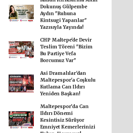
Dokunuş Gülpembe
Aydın "Ruhuna
Kintsugi Yapanlar"
Yazısıyla Yayında!
CHP Maltepe'de Devir
Teslim Töreni "Bizim
Bu Partiye Vefa
Borcumuz Var"
Asi Dramalılar'dan
Maltepespor'a Coşkulu
Kutlama Can Ildırı
Yeniden Başkan!
Maltepespor’da Can
Ildırı Dönemi
Kesintisiz Sürüyor
Emniyet Kemerlerinizi