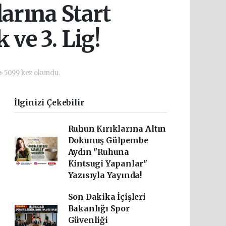
arına Start
ve 3. Lig!
5099 kez okundu.
İlginizi Çekebilir
Ruhun Kırıklarına Altın
Dokunuş Gülpembe
Aydın "Ruhuna
Kintsugi Yapanlar"
Yazısıyla Yayında!
Son Dakika İçişleri
Bakanlığı Spor
Güvenliği