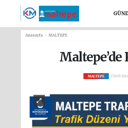
GÜN
SİYAS
Anasayfa
MALTEPE
Maltepe’de R
(Web Site
MALTEPE