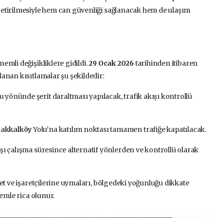
etirilmesiyle hem can güvenliği sağlanacak hem de ulaşım
emli değişikliklere gidildi.
29 Ocak 2026
tarihinden itibaren
anan kısıtlamalar şu şekildedir:
yönünde şerit daraltması yapılacak, trafik akışı kontrollü
akkalköy
Yolu’na katılım noktası tamamen trafiğe kapatılacak.
şı çalışma süresince alternatif yönlerden ve kontrollü olarak
et ve işaretçilerine uymaları, bölgedeki yoğunluğu dikkate
nemle rica olunur.