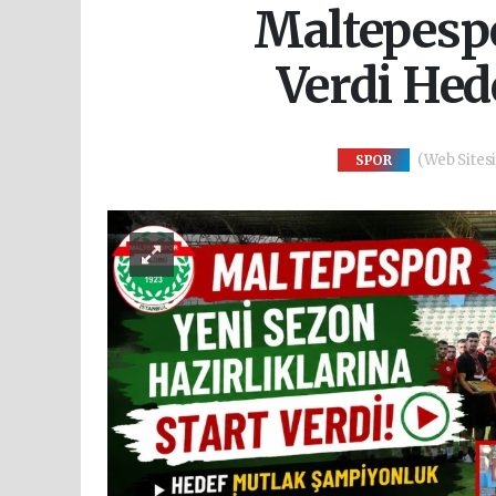
Maltepespo
Verdi Hed
(Web Sitesi
SPOR