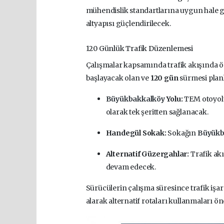
mühendislik standartlarına uygun hale g
altyapısı güçlendirilecek.
120 Günlük Trafik Düzenlemesi
Çalışmalar kapsamında trafik akışında ön
başlayacak olan ve
120 gün
sürmesi planl
Büyükbakkalköy
Yolu:
TEM otoyolu 
olarak tek şeritten sağlanacak.
Handegül Sokak:
Sokağın
Büyükb
Alternatif Güzergahlar:
Trafik akı
devam edecek.
Sürücülerin çalışma süresince trafik işar
alarak alternatif rotaları kullanmaları ö