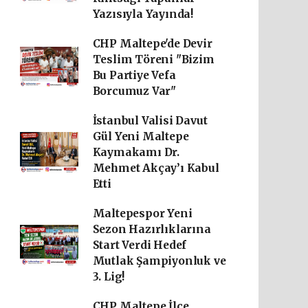
Yazısıyla Yayında!
CHP Maltepe'de Devir
Teslim Töreni "Bizim
Bu Partiye Vefa
Borcumuz Var"
İstanbul Valisi Davut
Gül Yeni Maltepe
Kaymakamı Dr.
Mehmet Akçay’ı Kabul
Etti
Maltepespor Yeni
Sezon Hazırlıklarına
Start Verdi Hedef
Mutlak Şampiyonluk ve
3. Lig!
CHP Maltepe İlçe