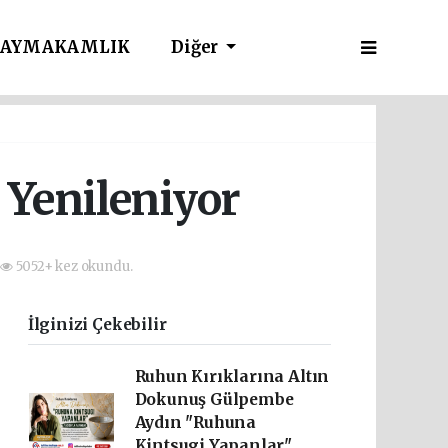
AYMAKAMLIK
Diğer
ı Yenileniyor
5052+ kez okundu.
İlginizi Çekebilir
Ruhun Kırıklarına Altın
Dokunuş Gülpembe
Aydın "Ruhuna
Kintsugi Yapanlar"