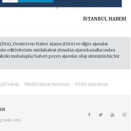
İSTANBUL HABERİ
 (İHA), Demirören Haber Ajansı (DHA) ve diğer ajanslar
izin editörlerinin müdahalesi olmadan ajans kanallarından
ukuki muhataplar haberi geçen ajanslar olup sitemizin hiç bir
gül Sokak
#Riskli İstinat Duvarları
#TEM otoyoluna
EN
gmail.com