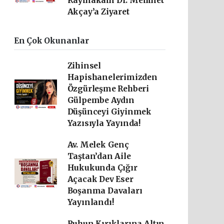
Kaymakam Dr. Mehmet
Akçay’a Ziyaret
En Çok Okunanlar
Zihinsel
Hapishanelerimizden
Özgürleşme Rehberi
Gülpembe Aydın
Düşünceyi Giyinmek
Yazısıyla Yayında!
Av. Melek Genç
Taştan’dan Aile
Hukukunda Çığır
Açacak Dev Eser
Boşanma Davaları
Yayınlandı!
Ruhun Kırıklarına Altın