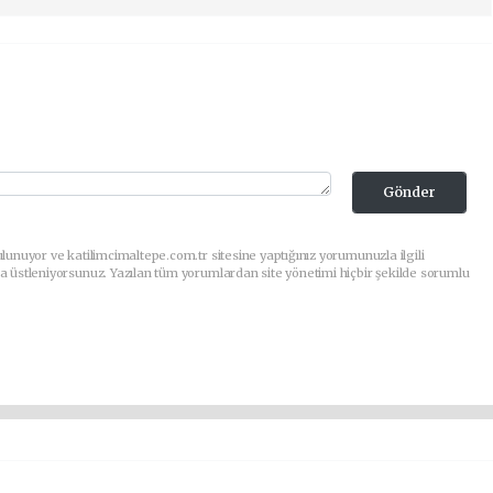
Gönder
lunuyor ve katilimcimaltepe.com.tr sitesine yaptığınız yorumunuzla ilgili
a üstleniyorsunuz. Yazılan tüm yorumlardan site yönetimi hiçbir şekilde sorumlu