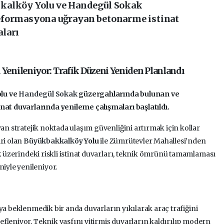
kalköy Yolu ve Handegül Sokak
eformasyona uğrayan betonarme istinat
aları
ı
Yenileniyor: Trafik Düzeni Yeniden Planlandı
olu ve
Handegül Sokak
güzergahlarında bulunan ve
t duvarlarında yenileme çalışmaları başlatıldı.
an stratejik noktada ulaşım güvenliğini artırmak için kollar
ri olan
Büyükbakkalköy
Yolu
ile Zümrütevler Mahallesi’nden
k
üzerindeki riskli istinat duvarları, teknik ömrünü tamamlaması
yle yenileniyor.
ya beklenmedik bir anda duvarların yıkılarak araç trafiğini
fleniyor. Teknik vasfını yitirmiş duvarların kaldırılıp modern