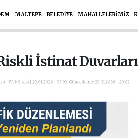
DEM
MALTEPE
BELEDİYE
MAHALLELERİMİZ
K
İ PARTİLER
SPOR
POLİS & ADLİYE
iskli İstinat Duvarlar
si) - Web Sitesi | 22.01.2026 - 23:02, Güncelleme: 22.01.2026 - 23:02