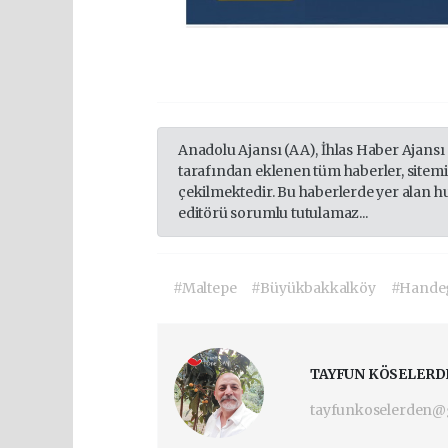
Anadolu Ajansı (AA), İhlas Haber Ajansı
tarafından eklenen tüm haberler, sitem
çekilmektedir. Bu haberlerde yer alan h
editörü sorumlu tutulamaz...
#Maltepe
#Büyükbakkalköy
#Hande
TAYFUN KÖSELERD
tayfunkoselerden@